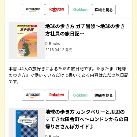
詳細を見る
地球の歩き方 ガチ冒険～地球の歩き
方社員の旅日記～
D-Books
2018.04.12 発売
本書は4人の旅好きによるただの旅日記です。たまたま『地球
の歩き方』で働いているだけで書いてある内容はただの旅日記
です。
詳細を見る
地球の歩き方 カンタベリーと周辺の
すてきな田舎町へ～ロンドンからの日
帰りおさんぽガイド♪
D-Books