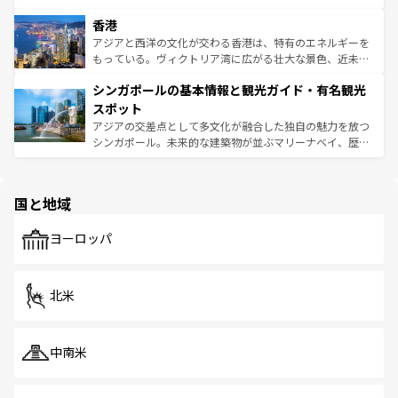
世界中の食通を魅了してやまないベトナム料理も魅力のひ
寺院や市場がいたるところに点在し、古きよき文化と現代
香港
とつ。フォーやバインミー、ベトナムコーヒーなどは、ぜ
の活気が交差している。北部ではチェンマイなどの山岳地
ひ現地で味わいたい。どの地域を訪れてもあたたかい人々
帯で自然と触れ合い、南部ではプーケットやクラビの美し
アジアと西洋の文化が交わる香港は、特有のエネルギーを
が旅行者を迎えてくれるので、きっと忘れられない旅にな
いビーチでリゾート気分を楽しむことができる。タイ料理
もっている。ヴィクトリア湾に広がる壮大な景色、近未来
るはずだ。 なお、新着のベトナム情報は
コンテンツ一覧
を
は世界的に有名で、屋台から高級レストランまで味覚を刺
的なアートスポット、そして歴史と現代が融合した町並
参照してほしい。
シンガポールの基本情報と観光ガイド・有名観光
激する。気候は一年中温暖で、どの季節にも異なる楽しみ
み、どこを訪れても感動するはず。観光スポットが密集し
が待っている。親しみやすいタイの人々、仏教を中心とし
ており、効率よく見どころを回れるのも魅力。息をのむよ
スポット
た文化、そして多様な観光資源が、訪れる旅人を魅了し続
うな絶景から文化的な体験まで、香港を存分に楽しみ尽く
アジアの交差点として多文化が融合した独自の魅力を放つ
ける。 なお、新着のタイ情報は
コンテンツ一覧
を参照して
そう。 なお、新着の香港情報は
コンテンツ一覧
を参照して
シンガポール。未来的な建築物が並ぶマリーナベイ、歴史
ほしい。
ほしい。
と伝統を感じられるエスニックタウン、多数の緑豊かな公
園や自然保護区など、自然が調和した近代的な景観と文化
の多様性あふれるカラフルな町は、どこを歩いても新しい
国と地域
発見がある。さらに、治安のよさや充実した公共交通機関
も、旅行者にとっては魅力的なポイント。グルメも豊富
で、ホーカーズは地元の風情を楽しめる外せないスポット
ヨーロッパ
だ。訪れる人を飽きさせないシンガポールで、多様な魅力
を体感しよう。 なお、新着のシンガポール情報は
コンテン
ツ一覧
を参照してほしい。
北米
中南米