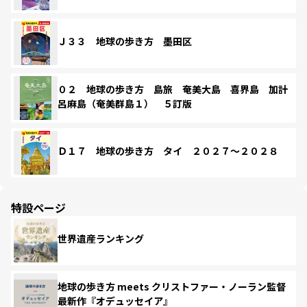
Ｊ３３ 地球の歩き方 墨田区
０２ 地球の歩き方 島旅 奄美大島 喜界島 加計
呂麻島（奄美群島１） ５訂版
Ｄ１７ 地球の歩き方 タイ ２０２７～２０２８
特設ページ
世界遺産ランキング
地球の歩き方 meets クリストファー・ノーラン監督
最新作『オデュッセイア』