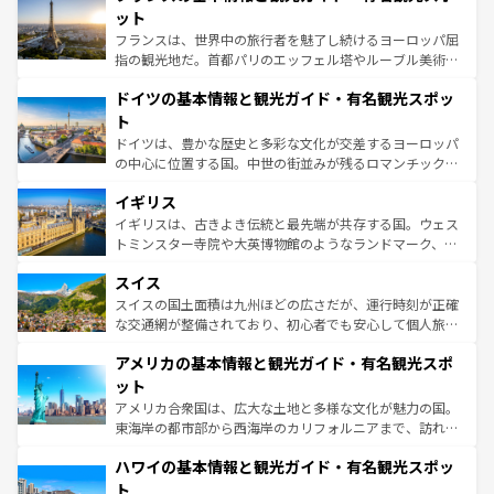
しい。
れる闘牛、そして美味しいタパスが生活の一部となってい
ット
る。首都マドリードの洗練された雰囲気や、バルセロナの
フランスは、世界中の旅行者を魅了し続けるヨーロッパ屈
アートに溢れた街角から、地方では古代ローマ遺跡や中世
指の観光地だ。首都パリのエッフェル塔やルーブル美術館
の城塞都市、穏やかなビーチリゾートまで多彩な表情を見
といった象徴的なスポットから、田舎町の古風な美しさま
せる。地方によって風土や気候が異なるスペインはその個
ドイツの基本情報と観光ガイド・有名観光スポッ
で、幅広い魅力が詰まっている。華麗な宮殿、歴史的な大
性で訪れる人を魅了する。 なお、新着のスペイン情報は
コ
聖堂、美しいビーチ、そして豊かな自然が、訪れる者を心
ト
ンテンツ一覧
を参照してほしい。
から魅了する。また、フランスは美食の国としても知ら
ドイツは、豊かな歴史と多彩な文化が交差するヨーロッパ
れ、フランス料理はユネスコ無形文化遺産にも登録されて
の中心に位置する国。中世の街並みが残るロマンチック街
いる。シャンパンの発祥地であるランス、プロヴァンスの
道から、未来を先取りするようなモダンな都市まで多様な
香り高いラベンダー畑など、多彩な楽しみ方が可能だ。さ
イギリス
顔を持つこの国は、どこを歩いても飽きることがない。ベ
らに、パリ以外の地域にも魅力が溢れており、どの街角に
ルリンの文化的活気、バイエルン州のアルプスの絶景、そ
イギリスは、古きよき伝統と最先端が共存する国。ウェス
も豊かな歴史と文化が息づいている。パリ以外の個性あふ
してライン川沿いのワイン畑といった風景は必見。ビール
トミンスター寺院や大英博物館のようなランドマーク、歴
れる地方に足を運ぶとそれぞれで全く異なる文化を体験で
とソーセージを味わいながら地元の人と過ごす楽しい時間
史ある大学都市、美しい丘陵地帯や牧歌的な風景など、エ
きるだろう。 なお、新着のフランス情報は
コンテンツ一覧
スイス
は、お酒好きな人にはぜひ体験してほしい。 なお、新着の
リアごとに異なる魅力がある。また、優雅なアフタヌーン
を参照してほしい。
ドイツ情報は
コンテンツ一覧
を参照してほしい。
ティー、ビール好きにはたまらない英国パブ、サッカー観
スイスの国土面積は九州ほどの広さだが、運行時刻が正確
戦など、本場だからこそできる体験も豊富。イギリスを旅
な交通網が整備されており、初心者でも安心して個人旅行
して楽しみつくそう。 なお、新着のイギリス情報は
コンテ
を楽しめる。日本同様に時刻表どおりの旅が可能だ。中世
アメリカの基本情報と観光ガイド・有名観光スポ
ンツ一覧
を参照してほしい。
の建物がそのまま残る町や、スイスならではのユニークな
博物館もあり、アルプス観光だけでなく町歩きも満喫する
ット
ことができる。国民の所得が高いため物価も高いが、旅行
アメリカ合衆国は、広大な土地と多様な文化が魅力の国。
者向けの交通パス提供のサービスもあり、うまく活用すれ
東海岸の都市部から西海岸のカリフォルニアまで、訪れる
ば市内交通費無料で観光を楽しむこともできる。 なお、新
場所ごとに異なる風景と体験が待っている。ニューヨーク
着のスイス情報は
コンテンツ一覧
を参照してほしい。
ハワイの基本情報と観光ガイド・有名観光スポッ
のような巨大都市は、観光、ショッピング、エンターテイ
ンメントが詰まった刺激的なスポットだ。一方、アメリカ
ト