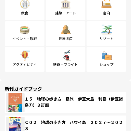
飲食
建築・アート
宿泊
イベント・観戦
世界遺産
リゾート
アクティビティ
鉄道・フライト
ショップ
新刊ガイドブック
１５ 地球の歩き方 島旅 伊豆大島 利島（伊豆諸
島①）３訂版
Ｃ０２ 地球の歩き方 ハワイ島 ２０２７～２０２
８