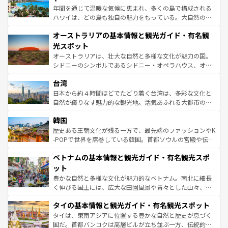
西部には大自然が広がり、グランドキャニオンやイエロー
年間を通じて温暖な気候に恵まれ、多くの島で構成される
ストーン国立公園といった絶景が堪能できる。さらに、南
ハワイは、どの島も独自の魅力をもっている。大自然の神
部のニューオーリンズでは、音楽と美食が融合した独特の
秘を感じたいなら、火山が生み出した壮大な景観を誇るハ
文化が魅力。旅行者はアメリカの各地域で異なる魅力を楽
オーストラリアの基本情報と観光ガイド・有名観
ワイ島は見逃せない。また、定番の観光地といえばオアフ
しみながら、その多様性と豊かな歴史を感じることができ
島だが、静かな自然を求めるならマウイ島やカウアイ島が
光スポット
るだろう。車でのロードトリップや列車の旅も、アメリカ
おすすめ。エメラルドグリーンに輝く海をはじめ、豊かな
オーストラリアは、壮大な自然と多様な文化が魅力の国。
ならではの贅沢な旅のスタイルだ。 なお、新着のアメリカ
文化や歴史が息づいている。「アロハスピリット」と呼ば
シドニーのシンボルであるシドニー・オペラハウス、オー
情報は
コンテンツ一覧
を参照してほしい。
れるおもてなしの心で訪れる人々を迎えてくれるハワイの
ストラリア東海岸北部に広がる大サンゴ礁地帯グレートバ
人々、おいしいローカルフードやハワイアンミュージッ
台湾
リアリーフや大陸中央部にそびえるウルル（エアーズロッ
ク、伝統的なフラダンスなど、すべてがハワイの魅力を彩
ク）、タスマニアの美しい原生林やケアンズの熱帯雨林な
日本から約４時間ほどでたどり着く台湾は、多彩な文化と
っている。訪れるたびに新しい発見と感動が待っているハ
ど、見どころがたくさん。また、カフェやワイン、オージ
自然が織りなす魅力的な観光地。活気あふれる大都市の台
ワイを、存分に味わってほしい。 なお、新着のハワイ情報
ービーフなどの食文化も豊かで、美味しいものであふれて
北やノスタルジックな町並みが人気な九份（ジォウフェ
は
コンテンツ一覧
を参照してほしい。
韓国
いる。アクティビティも充実しており、サーフィンやダイ
ン）、静ひつな山岳地帯である台湾東部など、都市の喧騒
ビング、ハイキングなど、アウトドア好きにはたまらな
と山間の静けさが共存しており、訪れる人に新しい発見と
歴史ある王朝文化が残る一方で、最先端のファッションやK
い。オーストラリアの多彩な魅力を存分に味わいつくそ
驚きをもたらしてくれる。また、奥深い台湾の食文化も魅
-POPで世界を席巻している韓国。首都ソウルの宮殿や伝統
う。 なお、新着のオーストラリア情報は
コンテンツ一覧
を
力で、夜市などの屋台グルメから高級料理、ヘルシーで美
家屋が並ぶエリアでは韓国の歴史と文化に浸ることがで
参照してほしい。
ベトナムの基本情報と観光ガイド・有名観光スポ
容にもいいと評判のスイーツなど、バラエティ豊かな料理
き、地方に足を延ばせば四季折々の自然美を楽しむことが
が味わえる。 なお、新着の台湾情報は
コンテンツ一覧
を参
できる。そして、キムチや焼肉、絶品のストリートフード
ット
照してほしい。
まで、さまざまな韓国料理が待っている。夜には、韓国な
豊かな自然と多様な文化が魅力的なベトナム。南北に細長
らではのナイトライフも堪能できる。あたたかいホスピタ
く伸びる国土には、広大な田園風景や青々とした山々、世
リティに包まれながら、韓国の多彩な魅力を心ゆくまで味
界遺産に登録された壮大な自然景観が点在し、都市部では
わってみてほしい。 なお、新着の韓国情報は
コンテンツ一
タイの基本情報と観光ガイド・有名観光スポット
急速な発展と共に伝統が息づく。ハノイの古い町並みやホ
覧
を参照してほしい。
ーチミン市のフランス統治時代の建物も、独特の雰囲気を
タイは、東南アジアに位置する豊かな自然と歴史が息づく
醸し出している。また、バラエティの豊かさとおいしさで
国だ。首都バンコクは高層ビルが立ち並ぶ一方、伝統的な