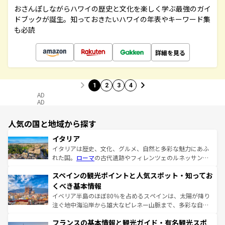
おさんぽしながらハワイの歴史と文化を楽しく学ぶ最強のガイ
ドブックが誕生。知っておきたいハワイの年表やキーワード集
も必読
詳細を見る
1
2
3
4
AD
AD
人気の国と地域から探す
イタリア
イタリアは歴史、文化、グルメ、自然と多彩な魅力にあふ
れた国。
ローマ
の古代遺跡やフィレンツェのルネッサンス
美術、ヴェネツィアの運河など、歴史あるスポットはもち
スペインの観光ポイントと人気スポット・知ってお
ろん、トスカーナの美しい田園風景やアマルフィ海岸の絶
景など、自然景観も見逃せない。観光の合間には、本場の
くべき基本情報
ピザやパスタなど、絶品のイタリア料理を堪能することも
イベリア半島のほぼ80％を占めるスペインは、太陽が降り
できる。朝目覚めてから夜眠るまで、すべての瞬間を楽し
注ぐ地中海沿岸から雄大なピレネー山脈まで、多彩な自然
ませてくれるイタリアで、忘れられない旅をしてみよう！
と文化が詰まったヨーロッパ屈指の旅行先だ。多様な地域
なお、新着のイタリア情報は
コンテンツ一覧
を参照してほ
フランスの基本情報と観光ガイド・有名観光スポ
文化が根付くこの国では、情熱的なフラメンコ、熱気あふ