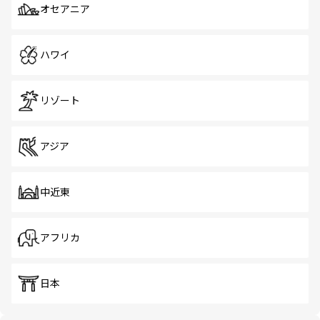
オセアニア
ハワイ
リゾート
アジア
中近東
アフリカ
日本