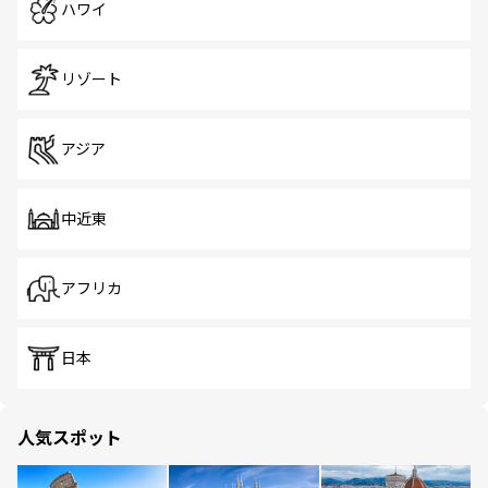
ハワイ
リゾート
アジア
中近東
アフリカ
日本
人気スポット