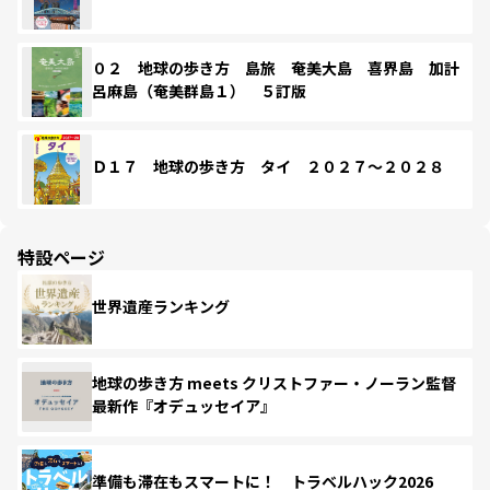
０２ 地球の歩き方 島旅 奄美大島 喜界島 加計
呂麻島（奄美群島１） ５訂版
Ｄ１７ 地球の歩き方 タイ ２０２７～２０２８
特設ページ
世界遺産ランキング
地球の歩き方 meets クリストファー・ノーラン監督
最新作『オデュッセイア』
準備も滞在もスマートに！ トラベルハック2026