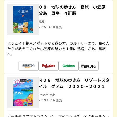
０８ 地球の歩き方 島旅 小笠原
父島 母島 ４訂版
島旅
2025.04.10 発売
ようこそ！絶景スポットから遊び方、カルチャーまで、島の人
たちが教えてくれた小笠原の魅力を１冊に凝縮。さあ、島旅
へ。
詳細を見る
Ｒ０８ 地球の歩き方 リゾートスタ
イル グアム ２０２０～２０２１
Resort Style
2019.10.16 発売
ビーチ巡りにアトラクション、アイランドグルメにモールショ