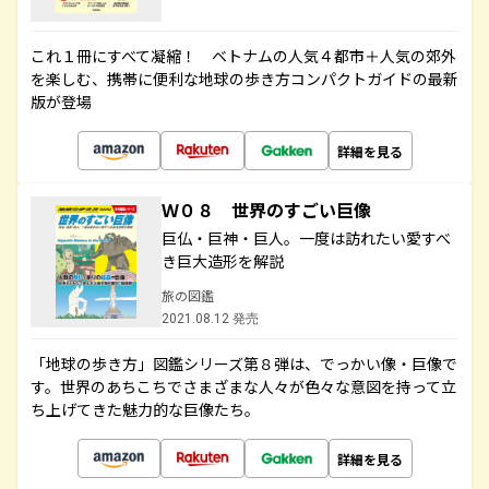
これ１冊にすべて凝縮！ ベトナムの人気４都市＋人気の郊外
を楽しむ、携帯に便利な地球の歩き方コンパクトガイドの最新
版が登場
詳細を見る
Ｗ０８ 世界のすごい巨像
巨仏・巨神・巨人。一度は訪れたい愛すべ
き巨大造形を解説
旅の図鑑
2021.08.12 発売
「地球の歩き方」図鑑シリーズ第８弾は、でっかい像・巨像で
す。世界のあちこちでさまざまな人々が色々な意図を持って立
ち上げてきた魅力的な巨像たち。
詳細を見る