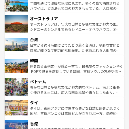
着のスイス情報は
コンテンツ一覧
を参照してほしい。
ンメントが詰まった刺激的なスポットだ。一方、アメリカ
年間を通じて温暖な気候に恵まれ、多くの島で構成される
西部には大自然が広がり、グランドキャニオンやイエロー
ハワイは、どの島も独自の魅力をもっている。大自然の神
ストーン国立公園といった絶景が堪能できる。さらに、南
秘を感じたいなら、火山が生み出した壮大な景観を誇るハ
オーストラリア
部のニューオーリンズでは、音楽と美食が融合した独特の
ワイ島は見逃せない。また、定番の観光地といえばオアフ
文化が魅力。旅行者はアメリカの各地域で異なる魅力を楽
島だが、静かな自然を求めるならマウイ島やカウアイ島が
オーストラリアは、壮大な自然と多様な文化が魅力の国。
しみながら、その多様性と豊かな歴史を感じることができ
おすすめ。エメラルドグリーンに輝く海をはじめ、豊かな
シドニーのシンボルであるシドニー・オペラハウス、オー
るだろう。車でのロードトリップや列車の旅も、アメリカ
文化や歴史が息づいている。「アロハスピリット」と呼ば
ストラリア東海岸北部に広がる大サンゴ礁地帯グレートバ
ならではの贅沢な旅のスタイルだ。 なお、新着のアメリカ
台湾
れるおもてなしの心で訪れる人々を迎えてくれるハワイの
リアリーフや大陸中央部にそびえるウルル（エアーズロッ
情報は
コンテンツ一覧
を参照してほしい。
人々、おいしいローカルフードやハワイアンミュージッ
ク）、タスマニアの美しい原生林やケアンズの熱帯雨林な
日本から約４時間ほどでたどり着く台湾は、多彩な文化と
ク、伝統的なフラダンスなど、すべてがハワイの魅力を彩
ど、見どころがたくさん。また、カフェやワイン、オージ
自然が織りなす魅力的な観光地。活気あふれる大都市の台
っている。訪れるたびに新しい発見と感動が待っているハ
ービーフなどの食文化も豊かで、美味しいものであふれて
北やノスタルジックな町並みが人気な九份（ジォウフェ
ワイを、存分に味わってほしい。 なお、新着のハワイ情報
韓国
いる。アクティビティも充実しており、サーフィンやダイ
ン）、静ひつな山岳地帯である台湾東部など、都市の喧騒
は
コンテンツ一覧
を参照してほしい。
ビング、ハイキングなど、アウトドア好きにはたまらな
と山間の静けさが共存しており、訪れる人に新しい発見と
歴史ある王朝文化が残る一方で、最先端のファッションやK
い。オーストラリアの多彩な魅力を存分に味わいつくそ
驚きをもたらしてくれる。また、奥深い台湾の食文化も魅
-POPで世界を席巻している韓国。首都ソウルの宮殿や伝統
う。 なお、新着のオーストラリア情報は
コンテンツ一覧
を
力で、夜市などの屋台グルメから高級料理、ヘルシーで美
家屋が並ぶエリアでは韓国の歴史と文化に浸ることがで
参照してほしい。
ベトナム
容にもいいと評判のスイーツなど、バラエティ豊かな料理
き、地方に足を延ばせば四季折々の自然美を楽しむことが
が味わえる。 なお、新着の台湾情報は
コンテンツ一覧
を参
できる。そして、キムチや焼肉、絶品のストリートフード
豊かな自然と多様な文化が魅力的なベトナム。南北に細長
照してほしい。
まで、さまざまな韓国料理が待っている。夜には、韓国な
く伸びる国土には、広大な田園風景や青々とした山々、世
らではのナイトライフも堪能できる。あたたかいホスピタ
界遺産に登録された壮大な自然景観が点在し、都市部では
タイ
リティに包まれながら、韓国の多彩な魅力を心ゆくまで味
急速な発展と共に伝統が息づく。ハノイの古い町並みやホ
わってみてほしい。 なお、新着の韓国情報は
コンテンツ一
ーチミン市のフランス統治時代の建物も、独特の雰囲気を
タイは、東南アジアに位置する豊かな自然と歴史が息づく
覧
を参照してほしい。
醸し出している。また、バラエティの豊かさとおいしさで
国だ。首都バンコクは高層ビルが立ち並ぶ一方、伝統的な
世界中の食通を魅了してやまないベトナム料理も魅力のひ
寺院や市場がいたるところに点在し、古きよき文化と現代
香港
とつ。フォーやバインミー、ベトナムコーヒーなどは、ぜ
の活気が交差している。北部ではチェンマイなどの山岳地
ひ現地で味わいたい。どの地域を訪れてもあたたかい人々
帯で自然と触れ合い、南部ではプーケットやクラビの美し