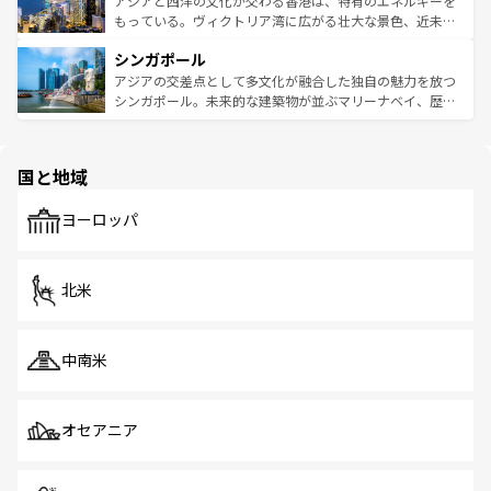
アジアと西洋の文化が交わる香港は、特有のエネルギーを
が旅行者を迎えてくれるので、きっと忘れられない旅にな
いビーチでリゾート気分を楽しむことができる。タイ料理
もっている。ヴィクトリア湾に広がる壮大な景色、近未来
るはずだ。 なお、新着のベトナム情報は
コンテンツ一覧
を
は世界的に有名で、屋台から高級レストランまで味覚を刺
的なアートスポット、そして歴史と現代が融合した町並
参照してほしい。
シンガポール
激する。気候は一年中温暖で、どの季節にも異なる楽しみ
み、どこを訪れても感動するはず。観光スポットが密集し
が待っている。親しみやすいタイの人々、仏教を中心とし
ており、効率よく見どころを回れるのも魅力。息をのむよ
アジアの交差点として多文化が融合した独自の魅力を放つ
た文化、そして多様な観光資源が、訪れる旅人を魅了し続
うな絶景から文化的な体験まで、香港を存分に楽しみ尽く
シンガポール。未来的な建築物が並ぶマリーナベイ、歴史
ける。 なお、新着のタイ情報は
コンテンツ一覧
を参照して
そう。 なお、新着の香港情報は
コンテンツ一覧
を参照して
と伝統を感じられるエスニックタウン、多数の緑豊かな公
ほしい。
ほしい。
園や自然保護区など、自然が調和した近代的な景観と文化
の多様性あふれるカラフルな町は、どこを歩いても新しい
国と地域
発見がある。さらに、治安のよさや充実した公共交通機関
も、旅行者にとっては魅力的なポイント。グルメも豊富
で、ホーカーズは地元の風情を楽しめる外せないスポット
ヨーロッパ
だ。訪れる人を飽きさせないシンガポールで、多様な魅力
を体感しよう。 なお、新着のシンガポール情報は
コンテン
ツ一覧
を参照してほしい。
北米
中南米
オセアニア