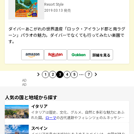
Resort Style
2019.03.13 発売
ダイバーあこがれの世界遺産「ロック・アイランド郡と南ラグ
ーン」パラオの魅力。ダイバーでなくても行ってみたい楽園で
す。
詳細を見る
…
1
2
3
4
5
7
AD
AD
人気の国と地域から探す
イタリア
イタリアは歴史、文化、グルメ、自然と多彩な魅力にあふ
れた国。
ローマ
の古代遺跡やフィレンツェのルネッサンス
美術、ヴェネツィアの運河など、歴史あるスポットはもち
スペイン
ろん、トスカーナの美しい田園風景やアマルフィ海岸の絶
景など、自然景観も見逃せない。観光の合間には、本場の
イベリア半島のほぼ80％を占めるスペインは、太陽が降り