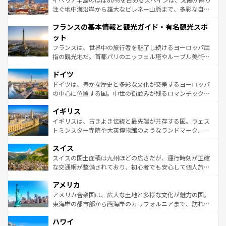
ピザやパスタなど、絶品のイタリア料理を堪能することも
注ぐ地中海沿岸から雄大なピレネー山脈まで、多彩な自然
できる。朝目覚めてから夜眠るまで、すべての瞬間を楽し
と文化が詰まったヨーロッパ屈指の旅行先だ。多様な地域
フランスの基本情報と観光ガイド・有名観光スポ
ませてくれるイタリアで、忘れられない旅をしてみよう！
文化が根付くこの国では、情熱的なフラメンコ、熱気あふ
なお、新着のイタリア情報は
コンテンツ一覧
を参照してほ
れる闘牛、そして美味しいタパスが生活の一部となってい
ット
しい。
る。首都マドリードの洗練された雰囲気や、バルセロナの
フランスは、世界中の旅行者を魅了し続けるヨーロッパ屈
アートに溢れた街角から、地方では古代ローマ遺跡や中世
指の観光地だ。首都パリのエッフェル塔やルーブル美術館
の城塞都市、穏やかなビーチリゾートまで多彩な表情を見
といった象徴的なスポットから、田舎町の古風な美しさま
せる。地方によって風土や気候が異なるスペインはその個
ドイツ
で、幅広い魅力が詰まっている。華麗な宮殿、歴史的な大
性で訪れる人を魅了する。 なお、新着のスペイン情報は
コ
聖堂、美しいビーチ、そして豊かな自然が、訪れる者を心
ドイツは、豊かな歴史と多彩な文化が交差するヨーロッパ
ンテンツ一覧
を参照してほしい。
から魅了する。また、フランスは美食の国としても知ら
の中心に位置する国。中世の街並みが残るロマンチック街
れ、フランス料理はユネスコ無形文化遺産にも登録されて
道から、未来を先取りするようなモダンな都市まで多様な
イギリス
いる。シャンパンの発祥地であるランス、プロヴァンスの
顔を持つこの国は、どこを歩いても飽きることがない。ベ
香り高いラベンダー畑など、多彩な楽しみ方が可能だ。さ
ルリンの文化的活気、バイエルン州のアルプスの絶景、そ
イギリスは、古きよき伝統と最先端が共存する国。ウェス
らに、パリ以外の地域にも魅力が溢れており、どの街角に
してライン川沿いのワイン畑といった風景は必見。ビール
トミンスター寺院や大英博物館のようなランドマーク、歴
も豊かな歴史と文化が息づいている。パリ以外の個性あふ
とソーセージを味わいながら地元の人と過ごす楽しい時間
史ある大学都市、美しい丘陵地帯や牧歌的な風景など、エ
れる地方に足を運ぶとそれぞれで全く異なる文化を体験で
スイス
は、お酒好きな人にはぜひ体験してほしい。 なお、新着の
リアごとに異なる魅力がある。また、優雅なアフタヌーン
きるだろう。 なお、新着のフランス情報は
コンテンツ一覧
ドイツ情報は
コンテンツ一覧
を参照してほしい。
ティー、ビール好きにはたまらない英国パブ、サッカー観
スイスの国土面積は九州ほどの広さだが、運行時刻が正確
を参照してほしい。
戦など、本場だからこそできる体験も豊富。イギリスを旅
な交通網が整備されており、初心者でも安心して個人旅行
して楽しみつくそう。 なお、新着のイギリス情報は
コンテ
を楽しめる。日本同様に時刻表どおりの旅が可能だ。中世
アメリカ
ンツ一覧
を参照してほしい。
の建物がそのまま残る町や、スイスならではのユニークな
博物館もあり、アルプス観光だけでなく町歩きも満喫する
アメリカ合衆国は、広大な土地と多様な文化が魅力の国。
ことができる。国民の所得が高いため物価も高いが、旅行
東海岸の都市部から西海岸のカリフォルニアまで、訪れる
者向けの交通パス提供のサービスもあり、うまく活用すれ
場所ごとに異なる風景と体験が待っている。ニューヨーク
ハワイ
ば市内交通費無料で観光を楽しむこともできる。 なお、新
のような巨大都市は、観光、ショッピング、エンターテイ