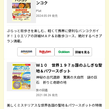
ンコク
Plat
2024.05.09 発売
ぷらっと街歩きを楽しむ、軽くて携帯に便利なバンコクガイ
ド！１０エリアの詳細ＭＡＰ＆お散歩コース、絶対するべきプ
ラン満載。
詳細を見る
Ｗ１０ 世界１９７ヵ国のふしぎな聖
地＆パワースポット
神秘の古代遺跡 驚異の大自然 謎の巨
石 祈りと奇跡の地
旅の図鑑
2021.08.26 発売
美しくミステリアスな世界各国の聖地＆パワースポットの特徴