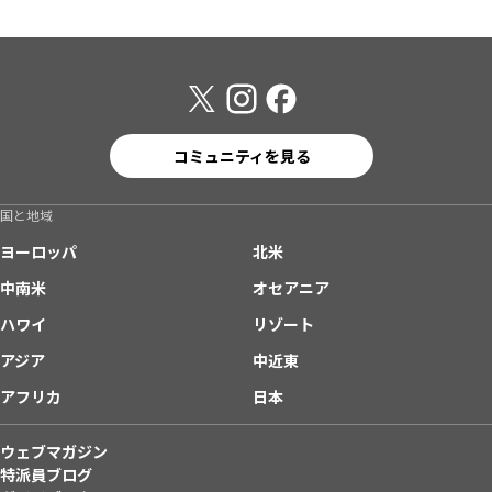
コミュニティを見る
国と地域
ヨーロッパ
北米
中南米
オセアニア
ハワイ
リゾート
アジア
中近東
アフリカ
日本
ウェブマガジン
特派員ブログ