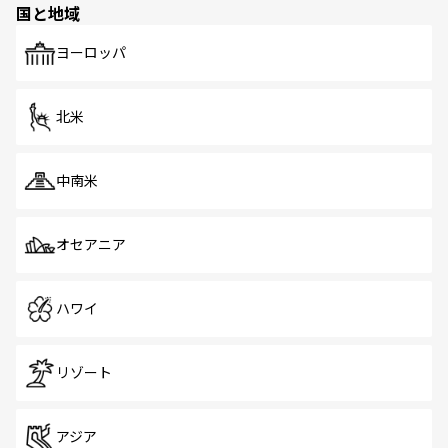
国と地域
発見がある。さらに、治安のよさや充実した公共交通機関
も、旅行者にとっては魅力的なポイント。グルメも豊富
で、ホーカーズは地元の風情を楽しめる外せないスポット
ヨーロッパ
だ。訪れる人を飽きさせないシンガポールで、多様な魅力
を体感しよう。 なお、新着のシンガポール情報は
コンテン
ツ一覧
を参照してほしい。
北米
中南米
オセアニア
ハワイ
リゾート
アジア