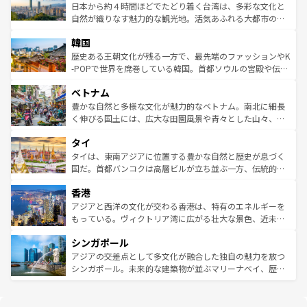
情報は
コンテンツ一覧
を参照してほしい。
人々、おいしいローカルフードやハワイアンミュージッ
ク）、タスマニアの美しい原生林やケアンズの熱帯雨林な
日本から約４時間ほどでたどり着く台湾は、多彩な文化と
ク、伝統的なフラダンスなど、すべてがハワイの魅力を彩
ど、見どころがたくさん。また、カフェやワイン、オージ
自然が織りなす魅力的な観光地。活気あふれる大都市の台
っている。訪れるたびに新しい発見と感動が待っているハ
ービーフなどの食文化も豊かで、美味しいものであふれて
北やノスタルジックな町並みが人気な九份（ジォウフェ
ワイを、存分に味わってほしい。 なお、新着のハワイ情報
韓国
いる。アクティビティも充実しており、サーフィンやダイ
ン）、静ひつな山岳地帯である台湾東部など、都市の喧騒
は
コンテンツ一覧
を参照してほしい。
ビング、ハイキングなど、アウトドア好きにはたまらな
と山間の静けさが共存しており、訪れる人に新しい発見と
歴史ある王朝文化が残る一方で、最先端のファッションやK
い。オーストラリアの多彩な魅力を存分に味わいつくそ
驚きをもたらしてくれる。また、奥深い台湾の食文化も魅
-POPで世界を席巻している韓国。首都ソウルの宮殿や伝統
う。 なお、新着のオーストラリア情報は
コンテンツ一覧
を
力で、夜市などの屋台グルメから高級料理、ヘルシーで美
家屋が並ぶエリアでは韓国の歴史と文化に浸ることがで
参照してほしい。
ベトナム
容にもいいと評判のスイーツなど、バラエティ豊かな料理
き、地方に足を延ばせば四季折々の自然美を楽しむことが
が味わえる。 なお、新着の台湾情報は
コンテンツ一覧
を参
できる。そして、キムチや焼肉、絶品のストリートフード
豊かな自然と多様な文化が魅力的なベトナム。南北に細長
照してほしい。
まで、さまざまな韓国料理が待っている。夜には、韓国な
く伸びる国土には、広大な田園風景や青々とした山々、世
らではのナイトライフも堪能できる。あたたかいホスピタ
界遺産に登録された壮大な自然景観が点在し、都市部では
タイ
リティに包まれながら、韓国の多彩な魅力を心ゆくまで味
急速な発展と共に伝統が息づく。ハノイの古い町並みやホ
わってみてほしい。 なお、新着の韓国情報は
コンテンツ一
ーチミン市のフランス統治時代の建物も、独特の雰囲気を
タイは、東南アジアに位置する豊かな自然と歴史が息づく
覧
を参照してほしい。
醸し出している。また、バラエティの豊かさとおいしさで
国だ。首都バンコクは高層ビルが立ち並ぶ一方、伝統的な
世界中の食通を魅了してやまないベトナム料理も魅力のひ
寺院や市場がいたるところに点在し、古きよき文化と現代
香港
とつ。フォーやバインミー、ベトナムコーヒーなどは、ぜ
の活気が交差している。北部ではチェンマイなどの山岳地
ひ現地で味わいたい。どの地域を訪れてもあたたかい人々
帯で自然と触れ合い、南部ではプーケットやクラビの美し
アジアと西洋の文化が交わる香港は、特有のエネルギーを
が旅行者を迎えてくれるので、きっと忘れられない旅にな
いビーチでリゾート気分を楽しむことができる。タイ料理
もっている。ヴィクトリア湾に広がる壮大な景色、近未来
るはずだ。 なお、新着のベトナム情報は
コンテンツ一覧
を
は世界的に有名で、屋台から高級レストランまで味覚を刺
的なアートスポット、そして歴史と現代が融合した町並
参照してほしい。
シンガポール
激する。気候は一年中温暖で、どの季節にも異なる楽しみ
み、どこを訪れても感動するはず。観光スポットが密集し
が待っている。親しみやすいタイの人々、仏教を中心とし
ており、効率よく見どころを回れるのも魅力。息をのむよ
アジアの交差点として多文化が融合した独自の魅力を放つ
た文化、そして多様な観光資源が、訪れる旅人を魅了し続
うな絶景から文化的な体験まで、香港を存分に楽しみ尽く
シンガポール。未来的な建築物が並ぶマリーナベイ、歴史
ける。 なお、新着のタイ情報は
コンテンツ一覧
を参照して
そう。 なお、新着の香港情報は
コンテンツ一覧
を参照して
と伝統を感じられるエスニックタウン、多数の緑豊かな公
ほしい。
ほしい。
園や自然保護区など、自然が調和した近代的な景観と文化
の多様性あふれるカラフルな町は、どこを歩いても新しい