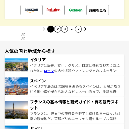
詳細を見る
…
1
2
3
7
AD
AD
人気の国と地域から探す
イタリア
イタリアは歴史、文化、グルメ、自然と多彩な魅力にあふ
れた国。
ローマ
の古代遺跡やフィレンツェのルネッサンス
美術、ヴェネツィアの運河など、歴史あるスポットはもち
スペイン
ろん、トスカーナの美しい田園風景やアマルフィ海岸の絶
景など、自然景観も見逃せない。観光の合間には、本場の
イベリア半島のほぼ80％を占めるスペインは、太陽が降り
ピザやパスタなど、絶品のイタリア料理を堪能することも
注ぐ地中海沿岸から雄大なピレネー山脈まで、多彩な自然
できる。朝目覚めてから夜眠るまで、すべての瞬間を楽し
と文化が詰まったヨーロッパ屈指の旅行先だ。多様な地域
フランスの基本情報と観光ガイド・有名観光スポ
ませてくれるイタリアで、忘れられない旅をしてみよう！
文化が根付くこの国では、情熱的なフラメンコ、熱気あふ
なお、新着のイタリア情報は
コンテンツ一覧
を参照してほ
れる闘牛、そして美味しいタパスが生活の一部となってい
ット
しい。
る。首都マドリードの洗練された雰囲気や、バルセロナの
フランスは、世界中の旅行者を魅了し続けるヨーロッパ屈
アートに溢れた街角から、地方では古代ローマ遺跡や中世
指の観光地だ。首都パリのエッフェル塔やルーブル美術館
の城塞都市、穏やかなビーチリゾートまで多彩な表情を見
といった象徴的なスポットから、田舎町の古風な美しさま
せる。地方によって風土や気候が異なるスペインはその個
ドイツ
で、幅広い魅力が詰まっている。華麗な宮殿、歴史的な大