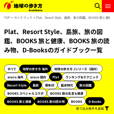
TOP
ガイドブック
Plat、Resort Style、島旅、旅の図鑑、BOOKS 旅と
Plat、Resort Style、島旅、旅の図
鑑、BOOKS 旅と健康、BOOKS 旅の読
み物、D-Booksのガイドブック一覧
すべて
地球の歩き方 海外
地球の歩き方 Jシリーズ（国内）
aruco 海外
aruco 国内
Plat
ランキング&テクニック
Resort Style
島旅
御朱印
歴史時代
旅の図鑑
BOOKS スペシャルコラボ
BOOKS 旅の名言＆絶景
BOOKS 旅と健康
BOOKS 旅の読み物
BOOKS
D-Books
絞り込み条件を追加