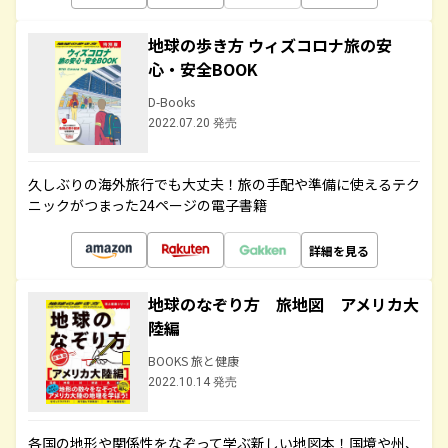
地球の歩き方 ウィズコロナ旅の安
心・安全BOOK
D-Books
2022.07.20 発売
久しぶりの海外旅行でも大丈夫！旅の手配や準備に使えるテク
ニックがつまった24ページの電子書籍
詳細を見る
地球のなぞり方 旅地図 アメリカ大
陸編
BOOKS 旅と健康
2022.10.14 発売
各国の地形や関係性をなぞって学ぶ新しい地図本！国境や州、