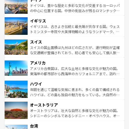
性で訪れる人を魅了する。 なお、新着のスペイン情報は
コ
聖堂、美しいビーチ、そして豊かな自然が、訪れる者を心
ドイツは、豊かな歴史と多彩な文化が交差するヨーロッパ
ンテンツ一覧
を参照してほしい。
から魅了する。また、フランスは美食の国としても知ら
の中心に位置する国。中世の街並みが残るロマンチック街
れ、フランス料理はユネスコ無形文化遺産にも登録されて
道から、未来を先取りするようなモダンな都市まで多様な
イギリス
いる。シャンパンの発祥地であるランス、プロヴァンスの
顔を持つこの国は、どこを歩いても飽きることがない。ベ
香り高いラベンダー畑など、多彩な楽しみ方が可能だ。さ
ルリンの文化的活気、バイエルン州のアルプスの絶景、そ
イギリスは、古きよき伝統と最先端が共存する国。ウェス
らに、パリ以外の地域にも魅力が溢れており、どの街角に
してライン川沿いのワイン畑といった風景は必見。ビール
トミンスター寺院や大英博物館のようなランドマーク、歴
も豊かな歴史と文化が息づいている。パリ以外の個性あふ
とソーセージを味わいながら地元の人と過ごす楽しい時間
史ある大学都市、美しい丘陵地帯や牧歌的な風景など、エ
れる地方に足を運ぶとそれぞれで全く異なる文化を体験で
スイス
は、お酒好きな人にはぜひ体験してほしい。 なお、新着の
リアごとに異なる魅力がある。また、優雅なアフタヌーン
きるだろう。 なお、新着のフランス情報は
コンテンツ一覧
ドイツ情報は
コンテンツ一覧
を参照してほしい。
ティー、ビール好きにはたまらない英国パブ、サッカー観
スイスの国土面積は九州ほどの広さだが、運行時刻が正確
を参照してほしい。
戦など、本場だからこそできる体験も豊富。イギリスを旅
な交通網が整備されており、初心者でも安心して個人旅行
して楽しみつくそう。 なお、新着のイギリス情報は
コンテ
を楽しめる。日本同様に時刻表どおりの旅が可能だ。中世
アメリカ
ンツ一覧
を参照してほしい。
の建物がそのまま残る町や、スイスならではのユニークな
博物館もあり、アルプス観光だけでなく町歩きも満喫する
アメリカ合衆国は、広大な土地と多様な文化が魅力の国。
ことができる。国民の所得が高いため物価も高いが、旅行
東海岸の都市部から西海岸のカリフォルニアまで、訪れる
者向けの交通パス提供のサービスもあり、うまく活用すれ
場所ごとに異なる風景と体験が待っている。ニューヨーク
ハワイ
ば市内交通費無料で観光を楽しむこともできる。 なお、新
のような巨大都市は、観光、ショッピング、エンターテイ
着のスイス情報は
コンテンツ一覧
を参照してほしい。
ンメントが詰まった刺激的なスポットだ。一方、アメリカ
年間を通じて温暖な気候に恵まれ、多くの島で構成される
西部には大自然が広がり、グランドキャニオンやイエロー
ハワイは、どの島も独自の魅力をもっている。大自然の神
ストーン国立公園といった絶景が堪能できる。さらに、南
秘を感じたいなら、火山が生み出した壮大な景観を誇るハ
オーストラリア
部のニューオーリンズでは、音楽と美食が融合した独特の
ワイ島は見逃せない。また、定番の観光地といえばオアフ
文化が魅力。旅行者はアメリカの各地域で異なる魅力を楽
島だが、静かな自然を求めるならマウイ島やカウアイ島が
オーストラリアは、壮大な自然と多様な文化が魅力の国。
しみながら、その多様性と豊かな歴史を感じることができ
おすすめ。エメラルドグリーンに輝く海をはじめ、豊かな
シドニーのシンボルであるシドニー・オペラハウス、オー
るだろう。車でのロードトリップや列車の旅も、アメリカ
文化や歴史が息づいている。「アロハスピリット」と呼ば
ストラリア東海岸北部に広がる大サンゴ礁地帯グレートバ
ならではの贅沢な旅のスタイルだ。 なお、新着のアメリカ
台湾
れるおもてなしの心で訪れる人々を迎えてくれるハワイの
リアリーフや大陸中央部にそびえるウルル（エアーズロッ