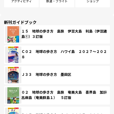
アクティビティ
鉄道・フライト
ショップ
新刊ガイドブック
１５ 地球の歩き方 島旅 伊豆大島 利島（伊豆諸
島①）３訂版
Ｃ０２ 地球の歩き方 ハワイ島 ２０２７～２０２
８
Ｊ３３ 地球の歩き方 墨田区
０２ 地球の歩き方 島旅 奄美大島 喜界島 加計
呂麻島（奄美群島１） ５訂版