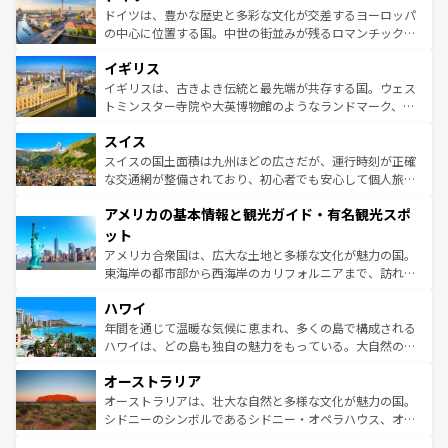
性で訪れる人を魅了する。 なお、新着のスペイン情報は
コ
聖堂、美しいビーチ、そして豊かな自然が、訪れる者を心
ドイツは、豊かな歴史と多彩な文化が交差するヨーロッパ
ンテンツ一覧
を参照してほしい。
から魅了する。また、フランスは美食の国としても知ら
の中心に位置する国。中世の街並みが残るロマンチック街
れ、フランス料理はユネスコ無形文化遺産にも登録されて
道から、未来を先取りするようなモダンな都市まで多様な
イギリス
いる。シャンパンの発祥地であるランス、プロヴァンスの
顔を持つこの国は、どこを歩いても飽きることがない。ベ
香り高いラベンダー畑など、多彩な楽しみ方が可能だ。さ
ルリンの文化的活気、バイエルン州のアルプスの絶景、そ
イギリスは、古きよき伝統と最先端が共存する国。ウェス
らに、パリ以外の地域にも魅力が溢れており、どの街角に
してライン川沿いのワイン畑といった風景は必見。ビール
トミンスター寺院や大英博物館のようなランドマーク、歴
も豊かな歴史と文化が息づいている。パリ以外の個性あふ
とソーセージを味わいながら地元の人と過ごす楽しい時間
史ある大学都市、美しい丘陵地帯や牧歌的な風景など、エ
れる地方に足を運ぶとそれぞれで全く異なる文化を体験で
スイス
は、お酒好きな人にはぜひ体験してほしい。 なお、新着の
リアごとに異なる魅力がある。また、優雅なアフタヌーン
きるだろう。 なお、新着のフランス情報は
コンテンツ一覧
ドイツ情報は
コンテンツ一覧
を参照してほしい。
ティー、ビール好きにはたまらない英国パブ、サッカー観
スイスの国土面積は九州ほどの広さだが、運行時刻が正確
を参照してほしい。
戦など、本場だからこそできる体験も豊富。イギリスを旅
な交通網が整備されており、初心者でも安心して個人旅行
して楽しみつくそう。 なお、新着のイギリス情報は
コンテ
を楽しめる。日本同様に時刻表どおりの旅が可能だ。中世
アメリカの基本情報と観光ガイド・有名観光スポ
ンツ一覧
を参照してほしい。
の建物がそのまま残る町や、スイスならではのユニークな
博物館もあり、アルプス観光だけでなく町歩きも満喫する
ット
ことができる。国民の所得が高いため物価も高いが、旅行
アメリカ合衆国は、広大な土地と多様な文化が魅力の国。
者向けの交通パス提供のサービスもあり、うまく活用すれ
東海岸の都市部から西海岸のカリフォルニアまで、訪れる
ば市内交通費無料で観光を楽しむこともできる。 なお、新
場所ごとに異なる風景と体験が待っている。ニューヨーク
着のスイス情報は
コンテンツ一覧
を参照してほしい。
ハワイ
のような巨大都市は、観光、ショッピング、エンターテイ
ンメントが詰まった刺激的なスポットだ。一方、アメリカ
年間を通じて温暖な気候に恵まれ、多くの島で構成される
西部には大自然が広がり、グランドキャニオンやイエロー
ハワイは、どの島も独自の魅力をもっている。大自然の神
ストーン国立公園といった絶景が堪能できる。さらに、南
秘を感じたいなら、火山が生み出した壮大な景観を誇るハ
オーストラリア
部のニューオーリンズでは、音楽と美食が融合した独特の
ワイ島は見逃せない。また、定番の観光地といえばオアフ
文化が魅力。旅行者はアメリカの各地域で異なる魅力を楽
島だが、静かな自然を求めるならマウイ島やカウアイ島が
オーストラリアは、壮大な自然と多様な文化が魅力の国。
しみながら、その多様性と豊かな歴史を感じることができ
おすすめ。エメラルドグリーンに輝く海をはじめ、豊かな
シドニーのシンボルであるシドニー・オペラハウス、オー
るだろう。車でのロードトリップや列車の旅も、アメリカ
文化や歴史が息づいている。「アロハスピリット」と呼ば
ストラリア東海岸北部に広がる大サンゴ礁地帯グレートバ