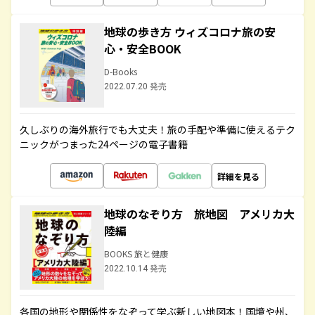
地球の歩き方 ウィズコロナ旅の安
心・安全BOOK
D-Books
2022.07.20 発売
久しぶりの海外旅行でも大丈夫！旅の手配や準備に使えるテク
ニックがつまった24ページの電子書籍
詳細を見る
地球のなぞり方 旅地図 アメリカ大
陸編
BOOKS 旅と健康
2022.10.14 発売
各国の地形や関係性をなぞって学ぶ新しい地図本！国境や州、