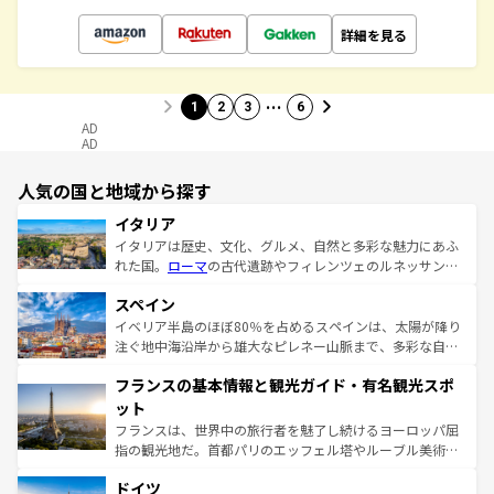
詳細を見る
…
1
2
3
6
AD
AD
人気の国と地域から探す
イタリア
イタリアは歴史、文化、グルメ、自然と多彩な魅力にあふ
れた国。
ローマ
の古代遺跡やフィレンツェのルネッサンス
美術、ヴェネツィアの運河など、歴史あるスポットはもち
スペイン
ろん、トスカーナの美しい田園風景やアマルフィ海岸の絶
景など、自然景観も見逃せない。観光の合間には、本場の
イベリア半島のほぼ80％を占めるスペインは、太陽が降り
ピザやパスタなど、絶品のイタリア料理を堪能することも
注ぐ地中海沿岸から雄大なピレネー山脈まで、多彩な自然
できる。朝目覚めてから夜眠るまで、すべての瞬間を楽し
と文化が詰まったヨーロッパ屈指の旅行先だ。多様な地域
フランスの基本情報と観光ガイド・有名観光スポ
ませてくれるイタリアで、忘れられない旅をしてみよう！
文化が根付くこの国では、情熱的なフラメンコ、熱気あふ
なお、新着のイタリア情報は
コンテンツ一覧
を参照してほ
れる闘牛、そして美味しいタパスが生活の一部となってい
ット
しい。
る。首都マドリードの洗練された雰囲気や、バルセロナの
フランスは、世界中の旅行者を魅了し続けるヨーロッパ屈
アートに溢れた街角から、地方では古代ローマ遺跡や中世
指の観光地だ。首都パリのエッフェル塔やルーブル美術館
の城塞都市、穏やかなビーチリゾートまで多彩な表情を見
といった象徴的なスポットから、田舎町の古風な美しさま
せる。地方によって風土や気候が異なるスペインはその個
ドイツ
で、幅広い魅力が詰まっている。華麗な宮殿、歴史的な大