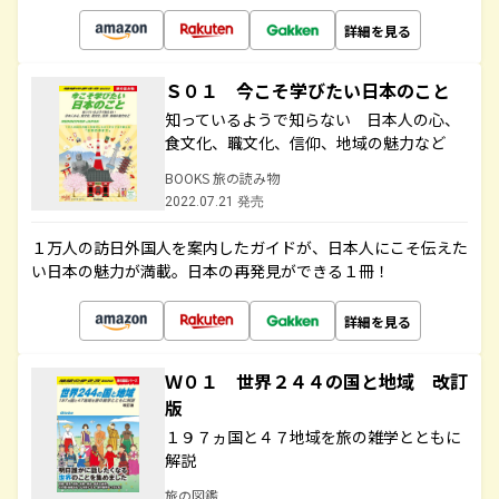
詳細を見る
Ｓ０１ 今こそ学びたい日本のこと
知っているようで知らない 日本人の心、
食文化、職文化、信仰、地域の魅力など
BOOKS 旅の読み物
2022.07.21 発売
１万人の訪日外国人を案内したガイドが、日本人にこそ伝えた
い日本の魅力が満載。日本の再発見ができる１冊！
詳細を見る
Ｗ０１ 世界２４４の国と地域 改訂
版
１９７ヵ国と４７地域を旅の雑学とともに
解説
旅の図鑑