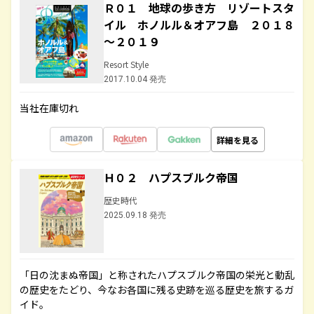
Ｒ０１ 地球の歩き方 リゾートスタ
イル ホノルル＆オアフ島 ２０１８
～２０１９
Resort Style
2017.10.04 発売
当社在庫切れ
詳細を見る
Ｈ０２ ハプスブルク帝国
歴史時代
2025.09.18 発売
「日の沈まぬ帝国」と称されたハプスブルク帝国の栄光と動乱
の歴史をたどり、今なお各国に残る史跡を巡る歴史を旅するガ
イド。