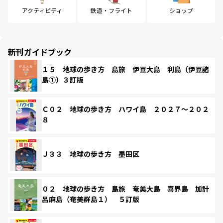
アクティビティ
鉄道・フライト
ショップ
新刊ガイドブック
１５ 地球の歩き方 島旅 伊豆大島 利島（伊豆諸
島①）３訂版
Ｃ０２ 地球の歩き方 ハワイ島 ２０２７～２０２
８
Ｊ３３ 地球の歩き方 墨田区
０２ 地球の歩き方 島旅 奄美大島 喜界島 加計
呂麻島（奄美群島１） ５訂版