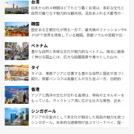
ならではの贅沢な旅のスタイルだ。 なお、新着のアメリカ
台湾
れるおもてなしの心で訪れる人々を迎えてくれるハワイの
リアリーフや大陸中央部にそびえるウルル（エアーズロッ
情報は
コンテンツ一覧
を参照してほしい。
人々、おいしいローカルフードやハワイアンミュージッ
ク）、タスマニアの美しい原生林やケアンズの熱帯雨林な
日本から約４時間ほどでたどり着く台湾は、多彩な文化と
ク、伝統的なフラダンスなど、すべてがハワイの魅力を彩
ど、見どころがたくさん。また、カフェやワイン、オージ
自然が織りなす魅力的な観光地。活気あふれる大都市の台
っている。訪れるたびに新しい発見と感動が待っているハ
ービーフなどの食文化も豊かで、美味しいものであふれて
北やノスタルジックな町並みが人気な九份（ジォウフェ
ワイを、存分に味わってほしい。 なお、新着のハワイ情報
韓国
いる。アクティビティも充実しており、サーフィンやダイ
ン）、静ひつな山岳地帯である台湾東部など、都市の喧騒
は
コンテンツ一覧
を参照してほしい。
ビング、ハイキングなど、アウトドア好きにはたまらな
と山間の静けさが共存しており、訪れる人に新しい発見と
歴史ある王朝文化が残る一方で、最先端のファッションやK
い。オーストラリアの多彩な魅力を存分に味わいつくそ
驚きをもたらしてくれる。また、奥深い台湾の食文化も魅
-POPで世界を席巻している韓国。首都ソウルの宮殿や伝統
う。 なお、新着のオーストラリア情報は
コンテンツ一覧
を
力で、夜市などの屋台グルメから高級料理、ヘルシーで美
家屋が並ぶエリアでは韓国の歴史と文化に浸ることがで
参照してほしい。
ベトナム
容にもいいと評判のスイーツなど、バラエティ豊かな料理
き、地方に足を延ばせば四季折々の自然美を楽しむことが
が味わえる。 なお、新着の台湾情報は
コンテンツ一覧
を参
できる。そして、キムチや焼肉、絶品のストリートフード
豊かな自然と多様な文化が魅力的なベトナム。南北に細長
照してほしい。
まで、さまざまな韓国料理が待っている。夜には、韓国な
く伸びる国土には、広大な田園風景や青々とした山々、世
らではのナイトライフも堪能できる。あたたかいホスピタ
界遺産に登録された壮大な自然景観が点在し、都市部では
タイ
リティに包まれながら、韓国の多彩な魅力を心ゆくまで味
急速な発展と共に伝統が息づく。ハノイの古い町並みやホ
わってみてほしい。 なお、新着の韓国情報は
コンテンツ一
ーチミン市のフランス統治時代の建物も、独特の雰囲気を
タイは、東南アジアに位置する豊かな自然と歴史が息づく
覧
を参照してほしい。
醸し出している。また、バラエティの豊かさとおいしさで
国だ。首都バンコクは高層ビルが立ち並ぶ一方、伝統的な
世界中の食通を魅了してやまないベトナム料理も魅力のひ
寺院や市場がいたるところに点在し、古きよき文化と現代
香港
とつ。フォーやバインミー、ベトナムコーヒーなどは、ぜ
の活気が交差している。北部ではチェンマイなどの山岳地
ひ現地で味わいたい。どの地域を訪れてもあたたかい人々
帯で自然と触れ合い、南部ではプーケットやクラビの美し
アジアと西洋の文化が交わる香港は、特有のエネルギーを
が旅行者を迎えてくれるので、きっと忘れられない旅にな
いビーチでリゾート気分を楽しむことができる。タイ料理
もっている。ヴィクトリア湾に広がる壮大な景色、近未来
るはずだ。 なお、新着のベトナム情報は
コンテンツ一覧
を
は世界的に有名で、屋台から高級レストランまで味覚を刺
的なアートスポット、そして歴史と現代が融合した町並
参照してほしい。
シンガポール
激する。気候は一年中温暖で、どの季節にも異なる楽しみ
み、どこを訪れても感動するはず。観光スポットが密集し
が待っている。親しみやすいタイの人々、仏教を中心とし
ており、効率よく見どころを回れるのも魅力。息をのむよ
アジアの交差点として多文化が融合した独自の魅力を放つ
た文化、そして多様な観光資源が、訪れる旅人を魅了し続
うな絶景から文化的な体験まで、香港を存分に楽しみ尽く
シンガポール。未来的な建築物が並ぶマリーナベイ、歴史
ける。 なお、新着のタイ情報は
コンテンツ一覧
を参照して
そう。 なお、新着の香港情報は
コンテンツ一覧
を参照して
と伝統を感じられるエスニックタウン、多数の緑豊かな公
ほしい。
ほしい。
園や自然保護区など、自然が調和した近代的な景観と文化