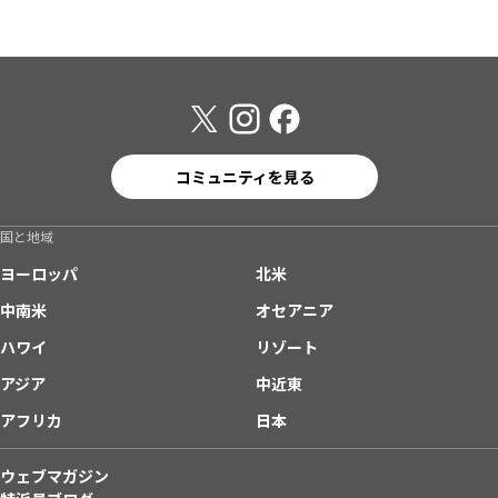
コミュニティを見る
国と地域
ヨーロッパ
北米
中南米
オセアニア
ハワイ
リゾート
アジア
中近東
アフリカ
日本
ウェブマガジン