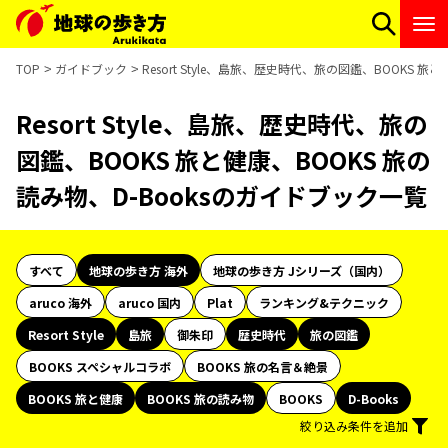
TOP
ガイドブック
Resort Style、島旅、歴史時代、旅の図鑑、BOOKS 
Resort Style、島旅、歴史時代、旅の
図鑑、BOOKS 旅と健康、BOOKS 旅の
読み物、D-Booksのガイドブック一覧
すべて
地球の歩き方 海外
地球の歩き方 Jシリーズ（国内）
aruco 海外
aruco 国内
Plat
ランキング&テクニック
Resort Style
島旅
御朱印
歴史時代
旅の図鑑
BOOKS スペシャルコラボ
BOOKS 旅の名言＆絶景
BOOKS 旅と健康
BOOKS 旅の読み物
BOOKS
D-Books
絞り込み条件を追加