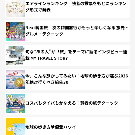
エアラインランキング 読者の投票をもとにランキン
グ形式で発表
Next韓国旅 次の韓国旅行がもっと楽しくなる 旅先・
グルメ・テクニック
旬な“あの人”が「旅」をテーマに語るインタビュー連
載 MY TRAVEL STORY
今、こんな旅がしてみたい！地球の歩き方が選ぶ2026
年絶対行くべき旅先30
コスパもタイパもかなえる！賢者の旅テクニック
地球の歩き方♥偏愛ハワイ