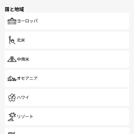
の多様性あふれるカラフルな町は、どこを歩いても新しい
国と地域
発見がある。さらに、治安のよさや充実した公共交通機関
も、旅行者にとっては魅力的なポイント。グルメも豊富
で、ホーカーズは地元の風情を楽しめる外せないスポット
ヨーロッパ
だ。訪れる人を飽きさせないシンガポールで、多様な魅力
を体感しよう。 なお、新着のシンガポール情報は
コンテン
ツ一覧
を参照してほしい。
北米
中南米
オセアニア
ハワイ
リゾート