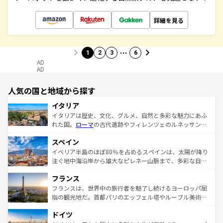
詳細を見る
…
1
2
3
6
AD
AD
人気の国と地域から探す
イタリア
イタリアは歴史、文化、グルメ、自然と多彩な魅力にあふ
れた国。
ローマ
の古代遺跡やフィレンツェのルネッサンス
美術、ヴェネツィアの運河など、歴史あるスポットはもち
スペイン
ろん、トスカーナの美しい田園風景やアマルフィ海岸の絶
景など、自然景観も見逃せない。観光の合間には、本場の
イベリア半島のほぼ80％を占めるスペインは、太陽が降り
ピザやパスタなど、絶品のイタリア料理を堪能することも
注ぐ地中海沿岸から雄大なピレネー山脈まで、多彩な自然
できる。朝目覚めてから夜眠るまで、すべての瞬間を楽し
と文化が詰まったヨーロッパ屈指の旅行先だ。多様な地域
フランス
ませてくれるイタリアで、忘れられない旅をしてみよう！
文化が根付くこの国では、情熱的なフラメンコ、熱気あふ
なお、新着のイタリア情報は
コンテンツ一覧
を参照してほ
れる闘牛、そして美味しいタパスが生活の一部となってい
フランスは、世界中の旅行者を魅了し続けるヨーロッパ屈
しい。
る。首都マドリードの洗練された雰囲気や、バルセロナの
指の観光地だ。首都パリのエッフェル塔やルーブル美術館
アートに溢れた街角から、地方では古代ローマ遺跡や中世
といった象徴的なスポットから、田舎町の古風な美しさま
ドイツ
の城塞都市、穏やかなビーチリゾートまで多彩な表情を見
で、幅広い魅力が詰まっている。華麗な宮殿、歴史的な大