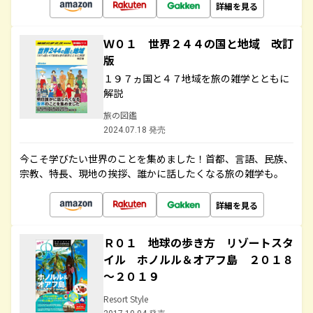
詳細を見る
Ｗ０１ 世界２４４の国と地域 改訂
版
１９７ヵ国と４７地域を旅の雑学とともに
解説
旅の図鑑
2024.07.18 発売
今こそ学びたい世界のことを集めました！首都、言語、民族、
宗教、特長、現地の挨拶、誰かに話したくなる旅の雑学も。
詳細を見る
Ｒ０１ 地球の歩き方 リゾートスタ
イル ホノルル＆オアフ島 ２０１８
～２０１９
Resort Style