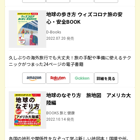
地球の歩き方 ウィズコロナ旅の安
心・安全BOOK
D-Books
2022.07.20 発売
久しぶりの海外旅行でも大丈夫！旅の手配や準備に使えるテク
ニックがつまった24ページの電子書籍
詳細を見る
地球のなぞり方 旅地図 アメリカ大
陸編
BOOKS 旅と健康
2022.10.14 発売
各国の地形や関係性をなぞって学ぶ新しい地図本！国境や州、