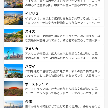
せる。地方によって風土や気候が異なるスペインはその個
聖堂、美しいビーチ、そして豊かな自然が、訪れる者を心
ドイツは、豊かな歴史と多彩な文化が交差するヨーロッパ
性で訪れる人を魅了する。 なお、新着のスペイン情報は
コ
から魅了する。また、フランスは美食の国としても知ら
の中心に位置する国。中世の街並みが残るロマンチック街
ンテンツ一覧
を参照してほしい。
れ、フランス料理はユネスコ無形文化遺産にも登録されて
道から、未来を先取りするようなモダンな都市まで多様な
イギリス
いる。シャンパンの発祥地であるランス、プロヴァンスの
顔を持つこの国は、どこを歩いても飽きることがない。ベ
香り高いラベンダー畑など、多彩な楽しみ方が可能だ。さ
ルリンの文化的活気、バイエルン州のアルプスの絶景、そ
イギリスは、古きよき伝統と最先端が共存する国。ウェス
らに、パリ以外の地域にも魅力が溢れており、どの街角に
してライン川沿いのワイン畑といった風景は必見。ビール
トミンスター寺院や大英博物館のようなランドマーク、歴
も豊かな歴史と文化が息づいている。パリ以外の個性あふ
とソーセージを味わいながら地元の人と過ごす楽しい時間
史ある大学都市、美しい丘陵地帯や牧歌的な風景など、エ
れる地方に足を運ぶとそれぞれで全く異なる文化を体験で
スイス
は、お酒好きな人にはぜひ体験してほしい。 なお、新着の
リアごとに異なる魅力がある。また、優雅なアフタヌーン
きるだろう。 なお、新着のフランス情報は
コンテンツ一覧
ドイツ情報は
コンテンツ一覧
を参照してほしい。
ティー、ビール好きにはたまらない英国パブ、サッカー観
スイスの国土面積は九州ほどの広さだが、運行時刻が正確
を参照してほしい。
戦など、本場だからこそできる体験も豊富。イギリスを旅
な交通網が整備されており、初心者でも安心して個人旅行
して楽しみつくそう。 なお、新着のイギリス情報は
コンテ
を楽しめる。日本同様に時刻表どおりの旅が可能だ。中世
アメリカ
ンツ一覧
を参照してほしい。
の建物がそのまま残る町や、スイスならではのユニークな
博物館もあり、アルプス観光だけでなく町歩きも満喫する
アメリカ合衆国は、広大な土地と多様な文化が魅力の国。
ことができる。国民の所得が高いため物価も高いが、旅行
東海岸の都市部から西海岸のカリフォルニアまで、訪れる
者向けの交通パス提供のサービスもあり、うまく活用すれ
場所ごとに異なる風景と体験が待っている。ニューヨーク
ハワイ
ば市内交通費無料で観光を楽しむこともできる。 なお、新
のような巨大都市は、観光、ショッピング、エンターテイ
着のスイス情報は
コンテンツ一覧
を参照してほしい。
ンメントが詰まった刺激的なスポットだ。一方、アメリカ
年間を通じて温暖な気候に恵まれ、多くの島で構成される
西部には大自然が広がり、グランドキャニオンやイエロー
ハワイは、どの島も独自の魅力をもっている。大自然の神
ストーン国立公園といった絶景が堪能できる。さらに、南
秘を感じたいなら、火山が生み出した壮大な景観を誇るハ
オーストラリア
部のニューオーリンズでは、音楽と美食が融合した独特の
ワイ島は見逃せない。また、定番の観光地といえばオアフ
文化が魅力。旅行者はアメリカの各地域で異なる魅力を楽
島だが、静かな自然を求めるならマウイ島やカウアイ島が
オーストラリアは、壮大な自然と多様な文化が魅力の国。
しみながら、その多様性と豊かな歴史を感じることができ
おすすめ。エメラルドグリーンに輝く海をはじめ、豊かな
シドニーのシンボルであるシドニー・オペラハウス、オー
るだろう。車でのロードトリップや列車の旅も、アメリカ
文化や歴史が息づいている。「アロハスピリット」と呼ば
ストラリア東海岸北部に広がる大サンゴ礁地帯グレートバ
ならではの贅沢な旅のスタイルだ。 なお、新着のアメリカ
台湾
れるおもてなしの心で訪れる人々を迎えてくれるハワイの
リアリーフや大陸中央部にそびえるウルル（エアーズロッ
情報は
コンテンツ一覧
を参照してほしい。
人々、おいしいローカルフードやハワイアンミュージッ
ク）、タスマニアの美しい原生林やケアンズの熱帯雨林な
日本から約４時間ほどでたどり着く台湾は、多彩な文化と