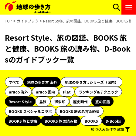
TOP
ガイドブック
Resort Style、旅の図鑑、BOOKS 旅と健康、BOOKS
Resort Style、旅の図鑑、BOOKS 旅
と健康、BOOKS 旅の読み物、D-Book
sのガイドブック一覧
すべて
地球の歩き方 海外
地球の歩き方 Jシリーズ（国内）
aruco 海外
aruco 国内
Plat
ランキング&テクニック
Resort Style
島旅
御朱印
歴史時代
旅の図鑑
BOOKS スペシャルコラボ
BOOKS 旅の名言＆絶景
BOOKS 旅と健康
BOOKS 旅の読み物
BOOKS
D-Books
絞り込み条件を追加