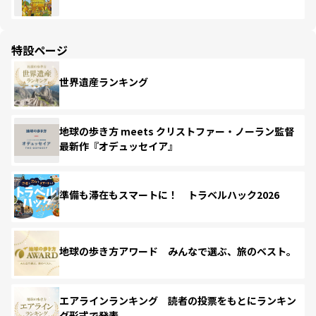
特設ページ
世界遺産ランキング
地球の歩き方 meets クリストファー・ノーラン監督
最新作『オデュッセイア』
準備も滞在もスマートに！ トラベルハック2026
地球の歩き方アワード みんなで選ぶ、旅のベスト。
エアラインランキング 読者の投票をもとにランキン
グ形式で発表