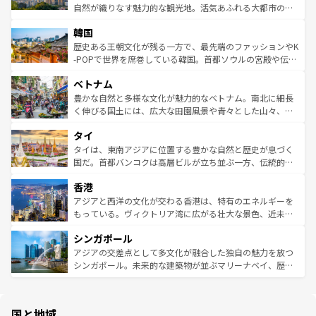
ク、伝統的なフラダンスなど、すべてがハワイの魅力を彩
ど、見どころがたくさん。また、カフェやワイン、オージ
自然が織りなす魅力的な観光地。活気あふれる大都市の台
っている。訪れるたびに新しい発見と感動が待っているハ
ービーフなどの食文化も豊かで、美味しいものであふれて
北やノスタルジックな町並みが人気な九份（ジォウフェ
ワイを、存分に味わってほしい。 なお、新着のハワイ情報
韓国
いる。アクティビティも充実しており、サーフィンやダイ
ン）、静ひつな山岳地帯である台湾東部など、都市の喧騒
は
コンテンツ一覧
を参照してほしい。
ビング、ハイキングなど、アウトドア好きにはたまらな
と山間の静けさが共存しており、訪れる人に新しい発見と
歴史ある王朝文化が残る一方で、最先端のファッションやK
い。オーストラリアの多彩な魅力を存分に味わいつくそ
驚きをもたらしてくれる。また、奥深い台湾の食文化も魅
-POPで世界を席巻している韓国。首都ソウルの宮殿や伝統
う。 なお、新着のオーストラリア情報は
コンテンツ一覧
を
力で、夜市などの屋台グルメから高級料理、ヘルシーで美
家屋が並ぶエリアでは韓国の歴史と文化に浸ることがで
参照してほしい。
ベトナム
容にもいいと評判のスイーツなど、バラエティ豊かな料理
き、地方に足を延ばせば四季折々の自然美を楽しむことが
が味わえる。 なお、新着の台湾情報は
コンテンツ一覧
を参
できる。そして、キムチや焼肉、絶品のストリートフード
豊かな自然と多様な文化が魅力的なベトナム。南北に細長
照してほしい。
まで、さまざまな韓国料理が待っている。夜には、韓国な
く伸びる国土には、広大な田園風景や青々とした山々、世
らではのナイトライフも堪能できる。あたたかいホスピタ
界遺産に登録された壮大な自然景観が点在し、都市部では
タイ
リティに包まれながら、韓国の多彩な魅力を心ゆくまで味
急速な発展と共に伝統が息づく。ハノイの古い町並みやホ
わってみてほしい。 なお、新着の韓国情報は
コンテンツ一
ーチミン市のフランス統治時代の建物も、独特の雰囲気を
タイは、東南アジアに位置する豊かな自然と歴史が息づく
覧
を参照してほしい。
醸し出している。また、バラエティの豊かさとおいしさで
国だ。首都バンコクは高層ビルが立ち並ぶ一方、伝統的な
世界中の食通を魅了してやまないベトナム料理も魅力のひ
寺院や市場がいたるところに点在し、古きよき文化と現代
香港
とつ。フォーやバインミー、ベトナムコーヒーなどは、ぜ
の活気が交差している。北部ではチェンマイなどの山岳地
ひ現地で味わいたい。どの地域を訪れてもあたたかい人々
帯で自然と触れ合い、南部ではプーケットやクラビの美し
アジアと西洋の文化が交わる香港は、特有のエネルギーを
が旅行者を迎えてくれるので、きっと忘れられない旅にな
いビーチでリゾート気分を楽しむことができる。タイ料理
もっている。ヴィクトリア湾に広がる壮大な景色、近未来
るはずだ。 なお、新着のベトナム情報は
コンテンツ一覧
を
は世界的に有名で、屋台から高級レストランまで味覚を刺
的なアートスポット、そして歴史と現代が融合した町並
参照してほしい。
シンガポール
激する。気候は一年中温暖で、どの季節にも異なる楽しみ
み、どこを訪れても感動するはず。観光スポットが密集し
が待っている。親しみやすいタイの人々、仏教を中心とし
ており、効率よく見どころを回れるのも魅力。息をのむよ
アジアの交差点として多文化が融合した独自の魅力を放つ
た文化、そして多様な観光資源が、訪れる旅人を魅了し続
うな絶景から文化的な体験まで、香港を存分に楽しみ尽く
シンガポール。未来的な建築物が並ぶマリーナベイ、歴史
ける。 なお、新着のタイ情報は
コンテンツ一覧
を参照して
そう。 なお、新着の香港情報は
コンテンツ一覧
を参照して
と伝統を感じられるエスニックタウン、多数の緑豊かな公
ほしい。
ほしい。
園や自然保護区など、自然が調和した近代的な景観と文化
の多様性あふれるカラフルな町は、どこを歩いても新しい
国と地域
発見がある。さらに、治安のよさや充実した公共交通機関