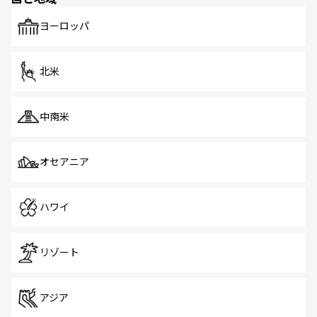
も、旅行者にとっては魅力的なポイント。グルメも豊富
で、ホーカーズは地元の風情を楽しめる外せないスポット
ヨーロッパ
だ。訪れる人を飽きさせないシンガポールで、多様な魅力
を体感しよう。 なお、新着のシンガポール情報は
コンテン
ツ一覧
を参照してほしい。
北米
中南米
オセアニア
ハワイ
リゾート
アジア