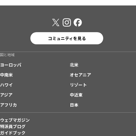
コミュニティを見る
国と地域
ヨーロッパ
北米
中南米
オセアニア
ハワイ
リゾート
アジア
中近東
アフリカ
日本
ウェブマガジン
特派員ブログ
ガイドブック