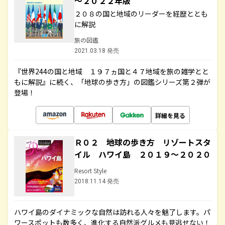
～２０２２年版
２０８の国と地域のリーダーを経歴ととも
に解説
旅の図鑑
2021.03.18 発売
『世界244の国と地域 １９７ヵ国と４７地域を旅の雑学とと
もに解説』に続く、「地球の歩き方」の図鑑シリーズ第２弾が
登場！
詳細を見る
Ｒ０２ 地球の歩き方 リゾートスタ
イル ハワイ島 ２０１９～２０２０
Resort Style
2018.11.14 発売
ハワイ島のダイナミックな自然は訪れる人々を魅了します。パ
ワースポットも数多く、進化する自然派グルメも見逃せない！