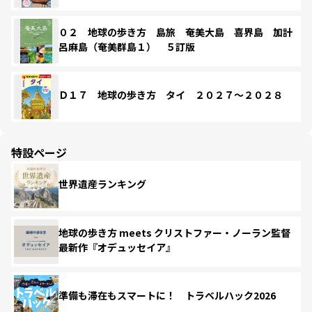
０２ 地球の歩き方 島旅 奄美大島 喜界島 加計
呂麻島（奄美群島１） ５訂版
Ｄ１７ 地球の歩き方 タイ ２０２７～２０２８
特設ページ
世界遺産ランキング
地球の歩き方 meets クリストファー・ノーラン監督
最新作『オデュッセイア』
準備も滞在もスマートに！ トラベルハック2026