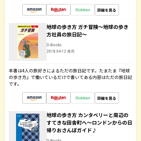
詳細を見る
地球の歩き方 ガチ冒険～地球の歩き
方社員の旅日記～
D-Books
2018.04.12 発売
本書は4人の旅好きによるただの旅日記です。たまたま『地球
の歩き方』で働いているだけで書いてある内容はただの旅日記
です。
詳細を見る
地球の歩き方 カンタベリーと周辺の
すてきな田舎町へ～ロンドンからの日
帰りおさんぽガイド♪
D-Books