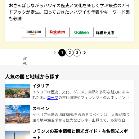
おさんぽしながらハワイの歴史と文化を楽しく学ぶ最強のガイ
ドブックが誕生。知っておきたいハワイの年表やキーワード集
も必読
詳細を見る
1
2
3
AD
AD
人気の国と地域から探す
イタリア
イタリアは歴史、文化、グルメ、自然と多彩な魅力にあふ
れた国。
ローマ
の古代遺跡やフィレンツェのルネッサンス
美術、ヴェネツィアの運河など、歴史あるスポットはもち
スペイン
ろん、トスカーナの美しい田園風景やアマルフィ海岸の絶
景など、自然景観も見逃せない。観光の合間には、本場の
イベリア半島のほぼ80％を占めるスペインは、太陽が降り
ピザやパスタなど、絶品のイタリア料理を堪能することも
注ぐ地中海沿岸から雄大なピレネー山脈まで、多彩な自然
できる。朝目覚めてから夜眠るまで、すべての瞬間を楽し
と文化が詰まったヨーロッパ屈指の旅行先だ。多様な地域
フランスの基本情報と観光ガイド・有名観光スポ
ませてくれるイタリアで、忘れられない旅をしてみよう！
文化が根付くこの国では、情熱的なフラメンコ、熱気あふ
なお、新着のイタリア情報は
コンテンツ一覧
を参照してほ
れる闘牛、そして美味しいタパスが生活の一部となってい
ット