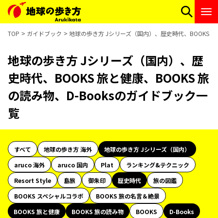
TOP
ガイドブック
地球の歩き方 Jシリーズ（国内）、歴史時代、BOOKS 旅と
地球の歩き方 Jシリーズ（国内）、歴
史時代、BOOKS 旅と健康、BOOKS 旅
の読み物、D-Booksのガイドブック一
覧
すべて
地球の歩き方 海外
地球の歩き方 Jシリーズ（国内）
aruco 海外
aruco 国内
Plat
ランキング&テクニック
Resort Style
島旅
御朱印
歴史時代
旅の図鑑
BOOKS スペシャルコラボ
BOOKS 旅の名言＆絶景
BOOKS 旅と健康
BOOKS 旅の読み物
BOOKS
D-Books