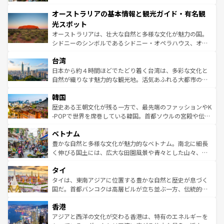
ストーン国立公園といった絶景が堪能できる。さらに、南
秘を感じたいなら、火山が生み出した壮大な景観を誇るハ
オーストラリアの基本情報と観光ガイド・有名観
部のニューオーリンズでは、音楽と美食が融合した独特の
ワイ島は見逃せない。また、定番の観光地といえばオアフ
文化が魅力。旅行者はアメリカの各地域で異なる魅力を楽
島だが、静かな自然を求めるならマウイ島やカウアイ島が
光スポット
しみながら、その多様性と豊かな歴史を感じることができ
おすすめ。エメラルドグリーンに輝く海をはじめ、豊かな
オーストラリアは、壮大な自然と多様な文化が魅力の国。
るだろう。車でのロードトリップや列車の旅も、アメリカ
文化や歴史が息づいている。「アロハスピリット」と呼ば
シドニーのシンボルであるシドニー・オペラハウス、オー
ならではの贅沢な旅のスタイルだ。 なお、新着のアメリカ
れるおもてなしの心で訪れる人々を迎えてくれるハワイの
ストラリア東海岸北部に広がる大サンゴ礁地帯グレートバ
情報は
コンテンツ一覧
を参照してほしい。
人々、おいしいローカルフードやハワイアンミュージッ
台湾
リアリーフや大陸中央部にそびえるウルル（エアーズロッ
ク、伝統的なフラダンスなど、すべてがハワイの魅力を彩
ク）、タスマニアの美しい原生林やケアンズの熱帯雨林な
日本から約４時間ほどでたどり着く台湾は、多彩な文化と
っている。訪れるたびに新しい発見と感動が待っているハ
ど、見どころがたくさん。また、カフェやワイン、オージ
自然が織りなす魅力的な観光地。活気あふれる大都市の台
ワイを、存分に味わってほしい。 なお、新着のハワイ情報
ービーフなどの食文化も豊かで、美味しいものであふれて
北やノスタルジックな町並みが人気な九份（ジォウフェ
は
コンテンツ一覧
を参照してほしい。
韓国
いる。アクティビティも充実しており、サーフィンやダイ
ン）、静ひつな山岳地帯である台湾東部など、都市の喧騒
ビング、ハイキングなど、アウトドア好きにはたまらな
と山間の静けさが共存しており、訪れる人に新しい発見と
歴史ある王朝文化が残る一方で、最先端のファッションやK
い。オーストラリアの多彩な魅力を存分に味わいつくそ
驚きをもたらしてくれる。また、奥深い台湾の食文化も魅
-POPで世界を席巻している韓国。首都ソウルの宮殿や伝統
う。 なお、新着のオーストラリア情報は
コンテンツ一覧
を
力で、夜市などの屋台グルメから高級料理、ヘルシーで美
家屋が並ぶエリアでは韓国の歴史と文化に浸ることがで
参照してほしい。
ベトナム
容にもいいと評判のスイーツなど、バラエティ豊かな料理
き、地方に足を延ばせば四季折々の自然美を楽しむことが
が味わえる。 なお、新着の台湾情報は
コンテンツ一覧
を参
できる。そして、キムチや焼肉、絶品のストリートフード
豊かな自然と多様な文化が魅力的なベトナム。南北に細長
照してほしい。
まで、さまざまな韓国料理が待っている。夜には、韓国な
く伸びる国土には、広大な田園風景や青々とした山々、世
らではのナイトライフも堪能できる。あたたかいホスピタ
界遺産に登録された壮大な自然景観が点在し、都市部では
タイ
リティに包まれながら、韓国の多彩な魅力を心ゆくまで味
急速な発展と共に伝統が息づく。ハノイの古い町並みやホ
わってみてほしい。 なお、新着の韓国情報は
コンテンツ一
ーチミン市のフランス統治時代の建物も、独特の雰囲気を
タイは、東南アジアに位置する豊かな自然と歴史が息づく
覧
を参照してほしい。
醸し出している。また、バラエティの豊かさとおいしさで
国だ。首都バンコクは高層ビルが立ち並ぶ一方、伝統的な
世界中の食通を魅了してやまないベトナム料理も魅力のひ
寺院や市場がいたるところに点在し、古きよき文化と現代
香港
とつ。フォーやバインミー、ベトナムコーヒーなどは、ぜ
の活気が交差している。北部ではチェンマイなどの山岳地
ひ現地で味わいたい。どの地域を訪れてもあたたかい人々
帯で自然と触れ合い、南部ではプーケットやクラビの美し
アジアと西洋の文化が交わる香港は、特有のエネルギーを