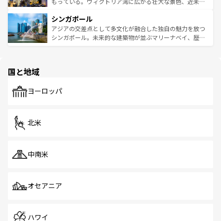
が旅行者を迎えてくれるので、きっと忘れられない旅にな
いビーチでリゾート気分を楽しむことができる。タイ料理
もっている。ヴィクトリア湾に広がる壮大な景色、近未来
るはずだ。 なお、新着のベトナム情報は
コンテンツ一覧
を
は世界的に有名で、屋台から高級レストランまで味覚を刺
的なアートスポット、そして歴史と現代が融合した町並
参照してほしい。
シンガポール
激する。気候は一年中温暖で、どの季節にも異なる楽しみ
み、どこを訪れても感動するはず。観光スポットが密集し
が待っている。親しみやすいタイの人々、仏教を中心とし
ており、効率よく見どころを回れるのも魅力。息をのむよ
アジアの交差点として多文化が融合した独自の魅力を放つ
た文化、そして多様な観光資源が、訪れる旅人を魅了し続
うな絶景から文化的な体験まで、香港を存分に楽しみ尽く
シンガポール。未来的な建築物が並ぶマリーナベイ、歴史
ける。 なお、新着のタイ情報は
コンテンツ一覧
を参照して
そう。 なお、新着の香港情報は
コンテンツ一覧
を参照して
と伝統を感じられるエスニックタウン、多数の緑豊かな公
ほしい。
ほしい。
園や自然保護区など、自然が調和した近代的な景観と文化
の多様性あふれるカラフルな町は、どこを歩いても新しい
国と地域
発見がある。さらに、治安のよさや充実した公共交通機関
も、旅行者にとっては魅力的なポイント。グルメも豊富
で、ホーカーズは地元の風情を楽しめる外せないスポット
ヨーロッパ
だ。訪れる人を飽きさせないシンガポールで、多様な魅力
を体感しよう。 なお、新着のシンガポール情報は
コンテン
ツ一覧
を参照してほしい。
北米
中南米
オセアニア
ハワイ