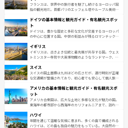
しい。
る。首都マドリードの洗練された雰囲気や、バルセロナの
フランスは、世界中の旅行者を魅了し続けるヨーロッパ屈
アートに溢れた街角から、地方では古代ローマ遺跡や中世
指の観光地だ。首都パリのエッフェル塔やルーブル美術館
の城塞都市、穏やかなビーチリゾートまで多彩な表情を見
といった象徴的なスポットから、田舎町の古風な美しさま
せる。地方によって風土や気候が異なるスペインはその個
ドイツの基本情報と観光ガイド・有名観光スポッ
で、幅広い魅力が詰まっている。華麗な宮殿、歴史的な大
性で訪れる人を魅了する。 なお、新着のスペイン情報は
コ
聖堂、美しいビーチ、そして豊かな自然が、訪れる者を心
ト
ンテンツ一覧
を参照してほしい。
から魅了する。また、フランスは美食の国としても知ら
ドイツは、豊かな歴史と多彩な文化が交差するヨーロッパ
れ、フランス料理はユネスコ無形文化遺産にも登録されて
の中心に位置する国。中世の街並みが残るロマンチック街
いる。シャンパンの発祥地であるランス、プロヴァンスの
道から、未来を先取りするようなモダンな都市まで多様な
香り高いラベンダー畑など、多彩な楽しみ方が可能だ。さ
イギリス
顔を持つこの国は、どこを歩いても飽きることがない。ベ
らに、パリ以外の地域にも魅力が溢れており、どの街角に
ルリンの文化的活気、バイエルン州のアルプスの絶景、そ
イギリスは、古きよき伝統と最先端が共存する国。ウェス
も豊かな歴史と文化が息づいている。パリ以外の個性あふ
してライン川沿いのワイン畑といった風景は必見。ビール
トミンスター寺院や大英博物館のようなランドマーク、歴
れる地方に足を運ぶとそれぞれで全く異なる文化を体験で
とソーセージを味わいながら地元の人と過ごす楽しい時間
史ある大学都市、美しい丘陵地帯や牧歌的な風景など、エ
きるだろう。 なお、新着のフランス情報は
コンテンツ一覧
スイス
は、お酒好きな人にはぜひ体験してほしい。 なお、新着の
リアごとに異なる魅力がある。また、優雅なアフタヌーン
を参照してほしい。
ドイツ情報は
コンテンツ一覧
を参照してほしい。
ティー、ビール好きにはたまらない英国パブ、サッカー観
スイスの国土面積は九州ほどの広さだが、運行時刻が正確
戦など、本場だからこそできる体験も豊富。イギリスを旅
な交通網が整備されており、初心者でも安心して個人旅行
して楽しみつくそう。 なお、新着のイギリス情報は
コンテ
を楽しめる。日本同様に時刻表どおりの旅が可能だ。中世
アメリカの基本情報と観光ガイド・有名観光スポ
ンツ一覧
を参照してほしい。
の建物がそのまま残る町や、スイスならではのユニークな
博物館もあり、アルプス観光だけでなく町歩きも満喫する
ット
ことができる。国民の所得が高いため物価も高いが、旅行
アメリカ合衆国は、広大な土地と多様な文化が魅力の国。
者向けの交通パス提供のサービスもあり、うまく活用すれ
東海岸の都市部から西海岸のカリフォルニアまで、訪れる
ば市内交通費無料で観光を楽しむこともできる。 なお、新
場所ごとに異なる風景と体験が待っている。ニューヨーク
着のスイス情報は
コンテンツ一覧
を参照してほしい。
ハワイ
のような巨大都市は、観光、ショッピング、エンターテイ
ンメントが詰まった刺激的なスポットだ。一方、アメリカ
年間を通じて温暖な気候に恵まれ、多くの島で構成される
西部には大自然が広がり、グランドキャニオンやイエロー
ハワイは、どの島も独自の魅力をもっている。大自然の神