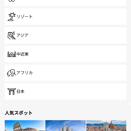
リゾート
アジア
中近東
アフリカ
日本
人気スポット