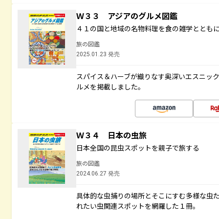
Ｗ３３ アジアのグルメ図鑑
４１の国と地域の名物料理を食の雑学ととも
旅の図鑑
2025.01.23 発売
スパイス＆ハーブが織りなす奥深いエスニッ
ルメを掲載しました。
Ｗ３４ 日本の虫旅
日本全国の昆虫スポットを親子で旅する
旅の図鑑
2024.06.27 発売
具体的な虫捕りの場所とそこにすむ多様な虫
れたい虫関連スポットを網羅した１冊。