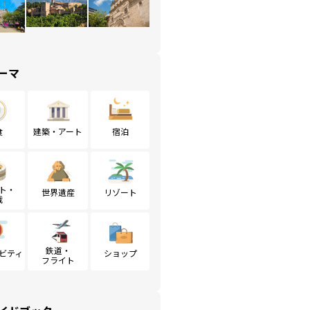
ーマ
食
建築・アート
宿泊
ト・
世界遺産
リゾート
戦
鉄道・
ビティ
ショップ
フライト