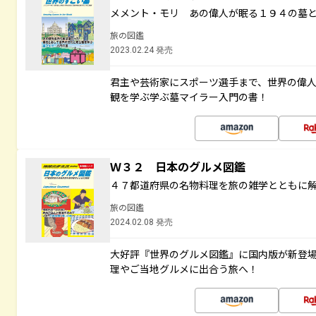
メメント・モリ あの偉人が眠る１９４の墓
旅の図鑑
2023.02.24 発売
君主や芸術家にスポーツ選手まで、世界の偉
観を学ぶ学ぶ墓マイラー入門の書！
Ｗ３２ 日本のグルメ図鑑
４７都道府県の名物料理を旅の雑学とともに
旅の図鑑
2024.02.08 発売
大好評『世界のグルメ図鑑』に国内版が新登
理やご当地グルメに出合う旅へ！