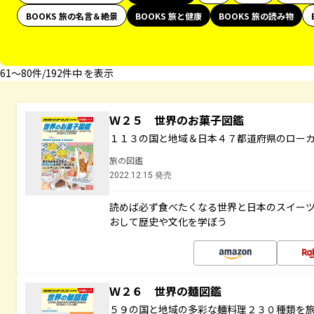
BOOKS 旅の名言＆絶景
BOOKS 旅と健康
BOOKS 旅の読み物
61〜80件/192件中 を表示
Ｗ２５ 世界のお菓子図鑑
１１３の国と地域＆日本４７都道府県のロー
旅の図鑑
2022.12.15 発売
読めば必ず食べたくなる世界と日本のスイー
おして歴史や文化を学ぼう
Ｗ２６ 世界の麺図鑑
５９の国と地域の多彩な麺料理２３０種類を