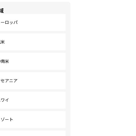
域
ヨーロッパ
北米
中南米
オセアニア
ハワイ
リゾート