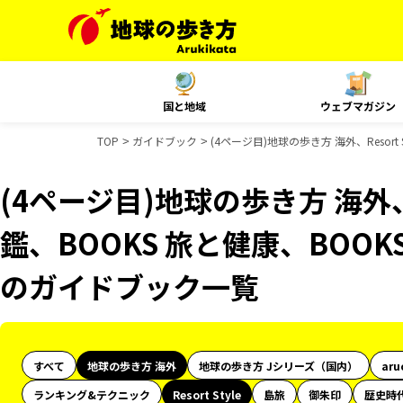
国と地域
ウェブマガジン
TOP
ガイドブック
(4ページ目)地球の歩き方 海外、Resort
(4ページ目)地球の歩き方 海外、R
鑑、BOOKS 旅と健康、BOOKS
のガイドブック一覧
すべて
地球の歩き方 海外
地球の歩き方 Jシリーズ（国内）
aru
ランキング&テクニック
Resort Style
島旅
御朱印
歴史時