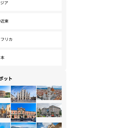
アジア
中近東
アフリカ
日本
ポット