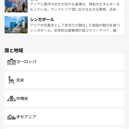
ひ現地で味わいたい。どの地域を訪れてもあたたかい人々
帯で自然と触れ合い、南部ではプーケットやクラビの美し
アジアと西洋の文化が交わる香港は、特有のエネルギーを
が旅行者を迎えてくれるので、きっと忘れられない旅にな
いビーチでリゾート気分を楽しむことができる。タイ料理
もっている。ヴィクトリア湾に広がる壮大な景色、近未来
るはずだ。 なお、新着のベトナム情報は
コンテンツ一覧
を
は世界的に有名で、屋台から高級レストランまで味覚を刺
的なアートスポット、そして歴史と現代が融合した町並
参照してほしい。
シンガポール
激する。気候は一年中温暖で、どの季節にも異なる楽しみ
み、どこを訪れても感動するはず。観光スポットが密集し
が待っている。親しみやすいタイの人々、仏教を中心とし
ており、効率よく見どころを回れるのも魅力。息をのむよ
アジアの交差点として多文化が融合した独自の魅力を放つ
た文化、そして多様な観光資源が、訪れる旅人を魅了し続
うな絶景から文化的な体験まで、香港を存分に楽しみ尽く
シンガポール。未来的な建築物が並ぶマリーナベイ、歴史
ける。 なお、新着のタイ情報は
コンテンツ一覧
を参照して
そう。 なお、新着の香港情報は
コンテンツ一覧
を参照して
と伝統を感じられるエスニックタウン、多数の緑豊かな公
ほしい。
ほしい。
園や自然保護区など、自然が調和した近代的な景観と文化
の多様性あふれるカラフルな町は、どこを歩いても新しい
国と地域
発見がある。さらに、治安のよさや充実した公共交通機関
も、旅行者にとっては魅力的なポイント。グルメも豊富
で、ホーカーズは地元の風情を楽しめる外せないスポット
ヨーロッパ
だ。訪れる人を飽きさせないシンガポールで、多様な魅力
を体感しよう。 なお、新着のシンガポール情報は
コンテン
ツ一覧
を参照してほしい。
北米
中南米
オセアニア