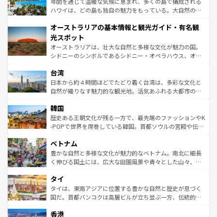
ンメントが詰まった刺激的なスポットだ。一方、アメリカ
年間を通じて温暖な気候に恵まれ、多くの島で構成される
西部には大自然が広がり、グランドキャニオンやイエロー
ハワイは、どの島も独自の魅力をもっている。大自然の神
ストーン国立公園といった絶景が堪能できる。さらに、南
秘を感じたいなら、火山が生み出した壮大な景観を誇るハ
オーストラリアの基本情報と観光ガイド・有名観
部のニューオーリンズでは、音楽と美食が融合した独特の
ワイ島は見逃せない。また、定番の観光地といえばオアフ
文化が魅力。旅行者はアメリカの各地域で異なる魅力を楽
島だが、静かな自然を求めるならマウイ島やカウアイ島が
光スポット
しみながら、その多様性と豊かな歴史を感じることができ
おすすめ。エメラルドグリーンに輝く海をはじめ、豊かな
オーストラリアは、壮大な自然と多様な文化が魅力の国。
るだろう。車でのロードトリップや列車の旅も、アメリカ
文化や歴史が息づいている。「アロハスピリット」と呼ば
シドニーのシンボルであるシドニー・オペラハウス、オー
ならではの贅沢な旅のスタイルだ。 なお、新着のアメリカ
れるおもてなしの心で訪れる人々を迎えてくれるハワイの
ストラリア東海岸北部に広がる大サンゴ礁地帯グレートバ
情報は
コンテンツ一覧
を参照してほしい。
人々、おいしいローカルフードやハワイアンミュージッ
台湾
リアリーフや大陸中央部にそびえるウルル（エアーズロッ
ク、伝統的なフラダンスなど、すべてがハワイの魅力を彩
ク）、タスマニアの美しい原生林やケアンズの熱帯雨林な
日本から約４時間ほどでたどり着く台湾は、多彩な文化と
っている。訪れるたびに新しい発見と感動が待っているハ
ど、見どころがたくさん。また、カフェやワイン、オージ
自然が織りなす魅力的な観光地。活気あふれる大都市の台
ワイを、存分に味わってほしい。 なお、新着のハワイ情報
ービーフなどの食文化も豊かで、美味しいものであふれて
北やノスタルジックな町並みが人気な九份（ジォウフェ
は
コンテンツ一覧
を参照してほしい。
韓国
いる。アクティビティも充実しており、サーフィンやダイ
ン）、静ひつな山岳地帯である台湾東部など、都市の喧騒
ビング、ハイキングなど、アウトドア好きにはたまらな
と山間の静けさが共存しており、訪れる人に新しい発見と
歴史ある王朝文化が残る一方で、最先端のファッションやK
い。オーストラリアの多彩な魅力を存分に味わいつくそ
驚きをもたらしてくれる。また、奥深い台湾の食文化も魅
-POPで世界を席巻している韓国。首都ソウルの宮殿や伝統
う。 なお、新着のオーストラリア情報は
コンテンツ一覧
を
力で、夜市などの屋台グルメから高級料理、ヘルシーで美
家屋が並ぶエリアでは韓国の歴史と文化に浸ることがで
参照してほしい。
ベトナム
容にもいいと評判のスイーツなど、バラエティ豊かな料理
き、地方に足を延ばせば四季折々の自然美を楽しむことが
が味わえる。 なお、新着の台湾情報は
コンテンツ一覧
を参
できる。そして、キムチや焼肉、絶品のストリートフード
豊かな自然と多様な文化が魅力的なベトナム。南北に細長
照してほしい。
まで、さまざまな韓国料理が待っている。夜には、韓国な
く伸びる国土には、広大な田園風景や青々とした山々、世
らではのナイトライフも堪能できる。あたたかいホスピタ
界遺産に登録された壮大な自然景観が点在し、都市部では
タイ
リティに包まれながら、韓国の多彩な魅力を心ゆくまで味
急速な発展と共に伝統が息づく。ハノイの古い町並みやホ
わってみてほしい。 なお、新着の韓国情報は
コンテンツ一
ーチミン市のフランス統治時代の建物も、独特の雰囲気を
タイは、東南アジアに位置する豊かな自然と歴史が息づく
覧
を参照してほしい。
醸し出している。また、バラエティの豊かさとおいしさで
国だ。首都バンコクは高層ビルが立ち並ぶ一方、伝統的な
世界中の食通を魅了してやまないベトナム料理も魅力のひ
寺院や市場がいたるところに点在し、古きよき文化と現代
香港
とつ。フォーやバインミー、ベトナムコーヒーなどは、ぜ
の活気が交差している。北部ではチェンマイなどの山岳地