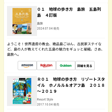
０１ 地球の歩き方 島旅 五島列
島 ４訂版
島旅
2024.07.04 発売
ようこそ！世界遺産の教会、絶品島ごはん、古民家ステイな
ど、島の人が教えてくれた五島の魅力をギュッと凝縮。さあ、
島旅へ。
詳細を見る
Ｒ０１ 地球の歩き方 リゾートスタ
イル ホノルル＆オアフ島 ２０１８
～２０１９
Resort Style
2017.10.04 発売