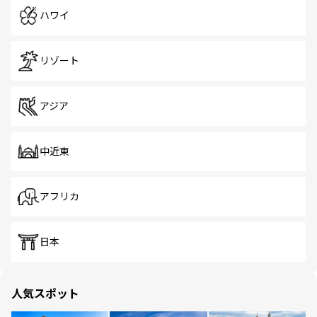
ハワイ
リゾート
アジア
中近東
アフリカ
日本
人気スポット