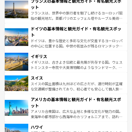
フランスの基本情報と観光ガイド・有名観光スポ
文化が根付くこの国では、情熱的なフラメンコ、熱気あふ
しい。
れる闘牛、そして美味しいタパスが生活の一部となってい
ット
る。首都マドリードの洗練された雰囲気や、バルセロナの
フランスは、世界中の旅行者を魅了し続けるヨーロッパ屈
アートに溢れた街角から、地方では古代ローマ遺跡や中世
指の観光地だ。首都パリのエッフェル塔やルーブル美術館
の城塞都市、穏やかなビーチリゾートまで多彩な表情を見
といった象徴的なスポットから、田舎町の古風な美しさま
せる。地方によって風土や気候が異なるスペインはその個
ドイツの基本情報と観光ガイド・有名観光スポッ
で、幅広い魅力が詰まっている。華麗な宮殿、歴史的な大
性で訪れる人を魅了する。 なお、新着のスペイン情報は
コ
聖堂、美しいビーチ、そして豊かな自然が、訪れる者を心
ト
ンテンツ一覧
を参照してほしい。
から魅了する。また、フランスは美食の国としても知ら
ドイツは、豊かな歴史と多彩な文化が交差するヨーロッパ
れ、フランス料理はユネスコ無形文化遺産にも登録されて
の中心に位置する国。中世の街並みが残るロマンチック街
いる。シャンパンの発祥地であるランス、プロヴァンスの
道から、未来を先取りするようなモダンな都市まで多様な
香り高いラベンダー畑など、多彩な楽しみ方が可能だ。さ
イギリス
顔を持つこの国は、どこを歩いても飽きることがない。ベ
らに、パリ以外の地域にも魅力が溢れており、どの街角に
ルリンの文化的活気、バイエルン州のアルプスの絶景、そ
イギリスは、古きよき伝統と最先端が共存する国。ウェス
も豊かな歴史と文化が息づいている。パリ以外の個性あふ
してライン川沿いのワイン畑といった風景は必見。ビール
トミンスター寺院や大英博物館のようなランドマーク、歴
れる地方に足を運ぶとそれぞれで全く異なる文化を体験で
とソーセージを味わいながら地元の人と過ごす楽しい時間
史ある大学都市、美しい丘陵地帯や牧歌的な風景など、エ
きるだろう。 なお、新着のフランス情報は
コンテンツ一覧
スイス
は、お酒好きな人にはぜひ体験してほしい。 なお、新着の
リアごとに異なる魅力がある。また、優雅なアフタヌーン
を参照してほしい。
ドイツ情報は
コンテンツ一覧
を参照してほしい。
ティー、ビール好きにはたまらない英国パブ、サッカー観
スイスの国土面積は九州ほどの広さだが、運行時刻が正確
戦など、本場だからこそできる体験も豊富。イギリスを旅
な交通網が整備されており、初心者でも安心して個人旅行
して楽しみつくそう。 なお、新着のイギリス情報は
コンテ
を楽しめる。日本同様に時刻表どおりの旅が可能だ。中世
アメリカの基本情報と観光ガイド・有名観光スポ
ンツ一覧
を参照してほしい。
の建物がそのまま残る町や、スイスならではのユニークな
博物館もあり、アルプス観光だけでなく町歩きも満喫する
ット
ことができる。国民の所得が高いため物価も高いが、旅行
アメリカ合衆国は、広大な土地と多様な文化が魅力の国。
者向けの交通パス提供のサービスもあり、うまく活用すれ
東海岸の都市部から西海岸のカリフォルニアまで、訪れる
ば市内交通費無料で観光を楽しむこともできる。 なお、新
場所ごとに異なる風景と体験が待っている。ニューヨーク
着のスイス情報は
コンテンツ一覧
を参照してほしい。
ハワイ
のような巨大都市は、観光、ショッピング、エンターテイ