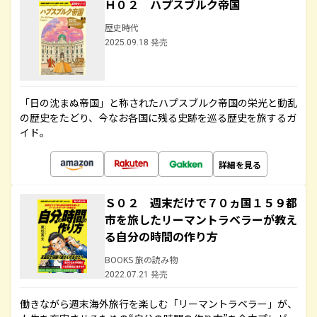
Ｈ０２ ハプスブルク帝国
歴史時代
2025.09.18 発売
「日の沈まぬ帝国」と称されたハプスブルク帝国の栄光と動乱
の歴史をたどり、今なお各国に残る史跡を巡る歴史を旅するガ
イド。
詳細を見る
Ｓ０２ 週末だけで７０ヵ国１５９都
市を旅したリーマントラベラーが教え
る自分の時間の作り方
BOOKS 旅の読み物
2022.07.21 発売
働きながら週末海外旅行を楽しむ「リーマントラベラー」が、