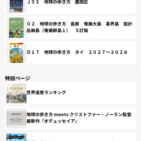
Ｊ３３ 地球の歩き方 墨田区
０２ 地球の歩き方 島旅 奄美大島 喜界島 加計
呂麻島（奄美群島１） ５訂版
Ｄ１７ 地球の歩き方 タイ ２０２７～２０２８
特設ページ
世界遺産ランキング
地球の歩き方 meets クリストファー・ノーラン監督
最新作『オデュッセイア』