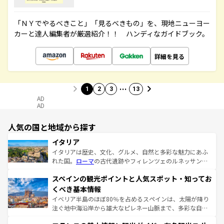
「ＮＹでやるべきこと」「見るべきもの」を、現地ニューヨー
カーと達人編集者が厳選紹介！！ ハンディなガイドブック。
詳細を見る
…
1
2
3
13
AD
AD
人気の国と地域から探す
イタリア
イタリアは歴史、文化、グルメ、自然と多彩な魅力にあふ
れた国。
ローマ
の古代遺跡やフィレンツェのルネッサンス
美術、ヴェネツィアの運河など、歴史あるスポットはもち
スペインの観光ポイントと人気スポット・知ってお
ろん、トスカーナの美しい田園風景やアマルフィ海岸の絶
景など、自然景観も見逃せない。観光の合間には、本場の
くべき基本情報
ピザやパスタなど、絶品のイタリア料理を堪能することも
イベリア半島のほぼ80％を占めるスペインは、太陽が降り
できる。朝目覚めてから夜眠るまで、すべての瞬間を楽し
注ぐ地中海沿岸から雄大なピレネー山脈まで、多彩な自然
ませてくれるイタリアで、忘れられない旅をしてみよう！
と文化が詰まったヨーロッパ屈指の旅行先だ。多様な地域
なお、新着のイタリア情報は
コンテンツ一覧
を参照してほ