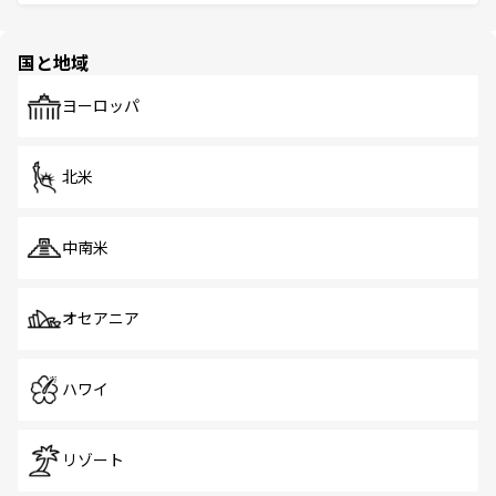
ける。 なお、新着のタイ情報は
コンテンツ一覧
を参照して
そう。 なお、新着の香港情報は
コンテンツ一覧
を参照して
と伝統を感じられるエスニックタウン、多数の緑豊かな公
ほしい。
ほしい。
園や自然保護区など、自然が調和した近代的な景観と文化
の多様性あふれるカラフルな町は、どこを歩いても新しい
国と地域
発見がある。さらに、治安のよさや充実した公共交通機関
も、旅行者にとっては魅力的なポイント。グルメも豊富
で、ホーカーズは地元の風情を楽しめる外せないスポット
ヨーロッパ
だ。訪れる人を飽きさせないシンガポールで、多様な魅力
を体感しよう。 なお、新着のシンガポール情報は
コンテン
ツ一覧
を参照してほしい。
北米
中南米
オセアニア
ハワイ
リゾート