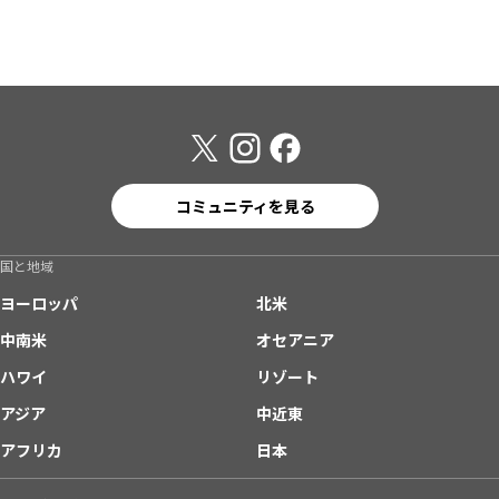
コミュニティを見る
国と地域
ヨーロッパ
北米
中南米
オセアニア
ハワイ
リゾート
アジア
中近東
アフリカ
日本