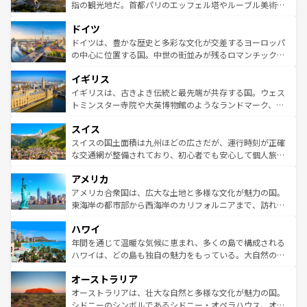
しい。
る。首都マドリードの洗練された雰囲気や、バルセロナの
指の観光地だ。首都パリのエッフェル塔やルーブル美術館
アートに溢れた街角から、地方では古代ローマ遺跡や中世
といった象徴的なスポットから、田舎町の古風な美しさま
ドイツ
の城塞都市、穏やかなビーチリゾートまで多彩な表情を見
で、幅広い魅力が詰まっている。華麗な宮殿、歴史的な大
せる。地方によって風土や気候が異なるスペインはその個
聖堂、美しいビーチ、そして豊かな自然が、訪れる者を心
ドイツは、豊かな歴史と多彩な文化が交差するヨーロッパ
性で訪れる人を魅了する。 なお、新着のスペイン情報は
コ
から魅了する。また、フランスは美食の国としても知ら
の中心に位置する国。中世の街並みが残るロマンチック街
ンテンツ一覧
を参照してほしい。
れ、フランス料理はユネスコ無形文化遺産にも登録されて
道から、未来を先取りするようなモダンな都市まで多様な
イギリス
いる。シャンパンの発祥地であるランス、プロヴァンスの
顔を持つこの国は、どこを歩いても飽きることがない。ベ
香り高いラベンダー畑など、多彩な楽しみ方が可能だ。さ
ルリンの文化的活気、バイエルン州のアルプスの絶景、そ
イギリスは、古きよき伝統と最先端が共存する国。ウェス
らに、パリ以外の地域にも魅力が溢れており、どの街角に
してライン川沿いのワイン畑といった風景は必見。ビール
トミンスター寺院や大英博物館のようなランドマーク、歴
も豊かな歴史と文化が息づいている。パリ以外の個性あふ
とソーセージを味わいながら地元の人と過ごす楽しい時間
史ある大学都市、美しい丘陵地帯や牧歌的な風景など、エ
れる地方に足を運ぶとそれぞれで全く異なる文化を体験で
スイス
は、お酒好きな人にはぜひ体験してほしい。 なお、新着の
リアごとに異なる魅力がある。また、優雅なアフタヌーン
きるだろう。 なお、新着のフランス情報は
コンテンツ一覧
ドイツ情報は
コンテンツ一覧
を参照してほしい。
ティー、ビール好きにはたまらない英国パブ、サッカー観
スイスの国土面積は九州ほどの広さだが、運行時刻が正確
を参照してほしい。
戦など、本場だからこそできる体験も豊富。イギリスを旅
な交通網が整備されており、初心者でも安心して個人旅行
して楽しみつくそう。 なお、新着のイギリス情報は
コンテ
を楽しめる。日本同様に時刻表どおりの旅が可能だ。中世
アメリカ
ンツ一覧
を参照してほしい。
の建物がそのまま残る町や、スイスならではのユニークな
博物館もあり、アルプス観光だけでなく町歩きも満喫する
アメリカ合衆国は、広大な土地と多様な文化が魅力の国。
ことができる。国民の所得が高いため物価も高いが、旅行
東海岸の都市部から西海岸のカリフォルニアまで、訪れる
者向けの交通パス提供のサービスもあり、うまく活用すれ
場所ごとに異なる風景と体験が待っている。ニューヨーク
ハワイ
ば市内交通費無料で観光を楽しむこともできる。 なお、新
のような巨大都市は、観光、ショッピング、エンターテイ
着のスイス情報は
コンテンツ一覧
を参照してほしい。
ンメントが詰まった刺激的なスポットだ。一方、アメリカ
年間を通じて温暖な気候に恵まれ、多くの島で構成される
西部には大自然が広がり、グランドキャニオンやイエロー
ハワイは、どの島も独自の魅力をもっている。大自然の神
ストーン国立公園といった絶景が堪能できる。さらに、南
秘を感じたいなら、火山が生み出した壮大な景観を誇るハ
オーストラリア
部のニューオーリンズでは、音楽と美食が融合した独特の
ワイ島は見逃せない。また、定番の観光地といえばオアフ
文化が魅力。旅行者はアメリカの各地域で異なる魅力を楽
島だが、静かな自然を求めるならマウイ島やカウアイ島が
オーストラリアは、壮大な自然と多様な文化が魅力の国。
しみながら、その多様性と豊かな歴史を感じることができ
おすすめ。エメラルドグリーンに輝く海をはじめ、豊かな
シドニーのシンボルであるシドニー・オペラハウス、オー