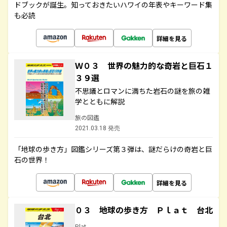
ドブックが誕生。知っておきたいハワイの年表やキーワード集
も必読
詳細を見る
Ｗ０３ 世界の魅力的な奇岩と巨石１
３９選
不思議とロマンに満ちた岩石の謎を旅の雑
学とともに解説
旅の図鑑
2021.03.18 発売
「地球の歩き方」図鑑シリーズ第３弾は、謎だらけの奇岩と巨
石の世界！
詳細を見る
０３ 地球の歩き方 Ｐｌａｔ 台北
Plat