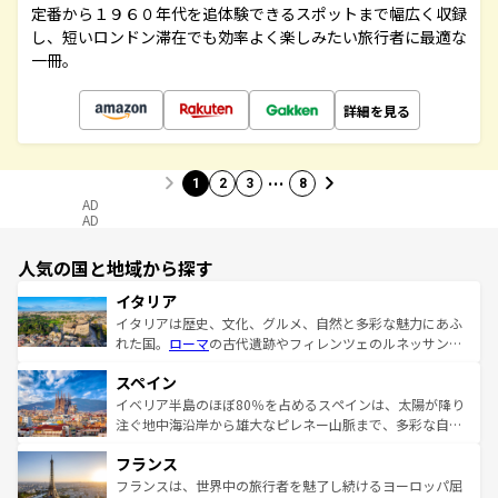
定番から１９６０年代を追体験できるスポットまで幅広く収録
し、短いロンドン滞在でも効率よく楽しみたい旅行者に最適な
一冊。
詳細を見る
…
1
2
3
8
AD
AD
人気の国と地域から探す
イタリア
イタリアは歴史、文化、グルメ、自然と多彩な魅力にあふ
れた国。
ローマ
の古代遺跡やフィレンツェのルネッサンス
美術、ヴェネツィアの運河など、歴史あるスポットはもち
スペイン
ろん、トスカーナの美しい田園風景やアマルフィ海岸の絶
景など、自然景観も見逃せない。観光の合間には、本場の
イベリア半島のほぼ80％を占めるスペインは、太陽が降り
ピザやパスタなど、絶品のイタリア料理を堪能することも
注ぐ地中海沿岸から雄大なピレネー山脈まで、多彩な自然
できる。朝目覚めてから夜眠るまで、すべての瞬間を楽し
と文化が詰まったヨーロッパ屈指の旅行先だ。多様な地域
フランス
ませてくれるイタリアで、忘れられない旅をしてみよう！
文化が根付くこの国では、情熱的なフラメンコ、熱気あふ
なお、新着のイタリア情報は
コンテンツ一覧
を参照してほ
れる闘牛、そして美味しいタパスが生活の一部となってい
フランスは、世界中の旅行者を魅了し続けるヨーロッパ屈