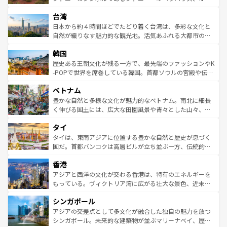
るだろう。車でのロードトリップや列車の旅も、アメリカ
文化や歴史が息づいている。「アロハスピリット」と呼ば
ストラリア東海岸北部に広がる大サンゴ礁地帯グレートバ
ならではの贅沢な旅のスタイルだ。 なお、新着のアメリカ
台湾
れるおもてなしの心で訪れる人々を迎えてくれるハワイの
リアリーフや大陸中央部にそびえるウルル（エアーズロッ
情報は
コンテンツ一覧
を参照してほしい。
人々、おいしいローカルフードやハワイアンミュージッ
ク）、タスマニアの美しい原生林やケアンズの熱帯雨林な
日本から約４時間ほどでたどり着く台湾は、多彩な文化と
ク、伝統的なフラダンスなど、すべてがハワイの魅力を彩
ど、見どころがたくさん。また、カフェやワイン、オージ
自然が織りなす魅力的な観光地。活気あふれる大都市の台
っている。訪れるたびに新しい発見と感動が待っているハ
ービーフなどの食文化も豊かで、美味しいものであふれて
北やノスタルジックな町並みが人気な九份（ジォウフェ
ワイを、存分に味わってほしい。 なお、新着のハワイ情報
韓国
いる。アクティビティも充実しており、サーフィンやダイ
ン）、静ひつな山岳地帯である台湾東部など、都市の喧騒
は
コンテンツ一覧
を参照してほしい。
ビング、ハイキングなど、アウトドア好きにはたまらな
と山間の静けさが共存しており、訪れる人に新しい発見と
歴史ある王朝文化が残る一方で、最先端のファッションやK
い。オーストラリアの多彩な魅力を存分に味わいつくそ
驚きをもたらしてくれる。また、奥深い台湾の食文化も魅
-POPで世界を席巻している韓国。首都ソウルの宮殿や伝統
う。 なお、新着のオーストラリア情報は
コンテンツ一覧
を
力で、夜市などの屋台グルメから高級料理、ヘルシーで美
家屋が並ぶエリアでは韓国の歴史と文化に浸ることがで
参照してほしい。
ベトナム
容にもいいと評判のスイーツなど、バラエティ豊かな料理
き、地方に足を延ばせば四季折々の自然美を楽しむことが
が味わえる。 なお、新着の台湾情報は
コンテンツ一覧
を参
できる。そして、キムチや焼肉、絶品のストリートフード
豊かな自然と多様な文化が魅力的なベトナム。南北に細長
照してほしい。
まで、さまざまな韓国料理が待っている。夜には、韓国な
く伸びる国土には、広大な田園風景や青々とした山々、世
らではのナイトライフも堪能できる。あたたかいホスピタ
界遺産に登録された壮大な自然景観が点在し、都市部では
タイ
リティに包まれながら、韓国の多彩な魅力を心ゆくまで味
急速な発展と共に伝統が息づく。ハノイの古い町並みやホ
わってみてほしい。 なお、新着の韓国情報は
コンテンツ一
ーチミン市のフランス統治時代の建物も、独特の雰囲気を
タイは、東南アジアに位置する豊かな自然と歴史が息づく
覧
を参照してほしい。
醸し出している。また、バラエティの豊かさとおいしさで
国だ。首都バンコクは高層ビルが立ち並ぶ一方、伝統的な
世界中の食通を魅了してやまないベトナム料理も魅力のひ
寺院や市場がいたるところに点在し、古きよき文化と現代
香港
とつ。フォーやバインミー、ベトナムコーヒーなどは、ぜ
の活気が交差している。北部ではチェンマイなどの山岳地
ひ現地で味わいたい。どの地域を訪れてもあたたかい人々
帯で自然と触れ合い、南部ではプーケットやクラビの美し
アジアと西洋の文化が交わる香港は、特有のエネルギーを
が旅行者を迎えてくれるので、きっと忘れられない旅にな
いビーチでリゾート気分を楽しむことができる。タイ料理
もっている。ヴィクトリア湾に広がる壮大な景色、近未来
るはずだ。 なお、新着のベトナム情報は
コンテンツ一覧
を
は世界的に有名で、屋台から高級レストランまで味覚を刺
的なアートスポット、そして歴史と現代が融合した町並
参照してほしい。
シンガポール
激する。気候は一年中温暖で、どの季節にも異なる楽しみ
み、どこを訪れても感動するはず。観光スポットが密集し
が待っている。親しみやすいタイの人々、仏教を中心とし
ており、効率よく見どころを回れるのも魅力。息をのむよ
アジアの交差点として多文化が融合した独自の魅力を放つ
た文化、そして多様な観光資源が、訪れる旅人を魅了し続
うな絶景から文化的な体験まで、香港を存分に楽しみ尽く
シンガポール。未来的な建築物が並ぶマリーナベイ、歴史