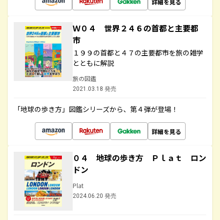
詳細を見る
Ｗ０４ 世界２４６の首都と主要都
市
１９９の首都と４７の主要都市を旅の雑学
とともに解説
旅の図鑑
2021.03.18 発売
「地球の歩き方」図鑑シリーズから、第４弾が登場！
詳細を見る
０４ 地球の歩き方 Ｐｌａｔ ロン
ドン
Plat
2024.06.20 発売