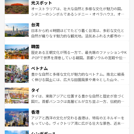
文化が魅力。旅行者はアメリカの各地域で異なる魅力を楽
島だが、静かな自然を求めるならマウイ島やカウアイ島が
光スポット
しみながら、その多様性と豊かな歴史を感じることができ
おすすめ。エメラルドグリーンに輝く海をはじめ、豊かな
オーストラリアは、壮大な自然と多様な文化が魅力の国。
るだろう。車でのロードトリップや列車の旅も、アメリカ
文化や歴史が息づいている。「アロハスピリット」と呼ば
シドニーのシンボルであるシドニー・オペラハウス、オー
ならではの贅沢な旅のスタイルだ。 なお、新着のアメリカ
れるおもてなしの心で訪れる人々を迎えてくれるハワイの
ストラリア東海岸北部に広がる大サンゴ礁地帯グレートバ
情報は
コンテンツ一覧
を参照してほしい。
人々、おいしいローカルフードやハワイアンミュージッ
台湾
リアリーフや大陸中央部にそびえるウルル（エアーズロッ
ク、伝統的なフラダンスなど、すべてがハワイの魅力を彩
ク）、タスマニアの美しい原生林やケアンズの熱帯雨林な
日本から約４時間ほどでたどり着く台湾は、多彩な文化と
っている。訪れるたびに新しい発見と感動が待っているハ
ど、見どころがたくさん。また、カフェやワイン、オージ
自然が織りなす魅力的な観光地。活気あふれる大都市の台
ワイを、存分に味わってほしい。 なお、新着のハワイ情報
ービーフなどの食文化も豊かで、美味しいものであふれて
北やノスタルジックな町並みが人気な九份（ジォウフェ
は
コンテンツ一覧
を参照してほしい。
韓国
いる。アクティビティも充実しており、サーフィンやダイ
ン）、静ひつな山岳地帯である台湾東部など、都市の喧騒
ビング、ハイキングなど、アウトドア好きにはたまらな
と山間の静けさが共存しており、訪れる人に新しい発見と
歴史ある王朝文化が残る一方で、最先端のファッションやK
い。オーストラリアの多彩な魅力を存分に味わいつくそ
驚きをもたらしてくれる。また、奥深い台湾の食文化も魅
-POPで世界を席巻している韓国。首都ソウルの宮殿や伝統
う。 なお、新着のオーストラリア情報は
コンテンツ一覧
を
力で、夜市などの屋台グルメから高級料理、ヘルシーで美
家屋が並ぶエリアでは韓国の歴史と文化に浸ることがで
参照してほしい。
ベトナム
容にもいいと評判のスイーツなど、バラエティ豊かな料理
き、地方に足を延ばせば四季折々の自然美を楽しむことが
が味わえる。 なお、新着の台湾情報は
コンテンツ一覧
を参
できる。そして、キムチや焼肉、絶品のストリートフード
豊かな自然と多様な文化が魅力的なベトナム。南北に細長
照してほしい。
まで、さまざまな韓国料理が待っている。夜には、韓国な
く伸びる国土には、広大な田園風景や青々とした山々、世
らではのナイトライフも堪能できる。あたたかいホスピタ
界遺産に登録された壮大な自然景観が点在し、都市部では
タイ
リティに包まれながら、韓国の多彩な魅力を心ゆくまで味
急速な発展と共に伝統が息づく。ハノイの古い町並みやホ
わってみてほしい。 なお、新着の韓国情報は
コンテンツ一
ーチミン市のフランス統治時代の建物も、独特の雰囲気を
タイは、東南アジアに位置する豊かな自然と歴史が息づく
覧
を参照してほしい。
醸し出している。また、バラエティの豊かさとおいしさで
国だ。首都バンコクは高層ビルが立ち並ぶ一方、伝統的な
世界中の食通を魅了してやまないベトナム料理も魅力のひ
寺院や市場がいたるところに点在し、古きよき文化と現代
香港
とつ。フォーやバインミー、ベトナムコーヒーなどは、ぜ
の活気が交差している。北部ではチェンマイなどの山岳地
ひ現地で味わいたい。どの地域を訪れてもあたたかい人々
帯で自然と触れ合い、南部ではプーケットやクラビの美し
アジアと西洋の文化が交わる香港は、特有のエネルギーを
が旅行者を迎えてくれるので、きっと忘れられない旅にな
いビーチでリゾート気分を楽しむことができる。タイ料理
もっている。ヴィクトリア湾に広がる壮大な景色、近未来
るはずだ。 なお、新着のベトナム情報は
コンテンツ一覧
を
は世界的に有名で、屋台から高級レストランまで味覚を刺
的なアートスポット、そして歴史と現代が融合した町並
参照してほしい。
シンガポール
激する。気候は一年中温暖で、どの季節にも異なる楽しみ
み、どこを訪れても感動するはず。観光スポットが密集し