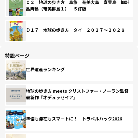
０２ 地球の歩き方 島旅 奄美大島 喜界島 加計
呂麻島（奄美群島１） ５訂版
Ｄ１７ 地球の歩き方 タイ ２０２７～２０２８
特設ページ
世界遺産ランキング
地球の歩き方 meets クリストファー・ノーラン監督
最新作『オデュッセイア』
準備も滞在もスマートに！ トラベルハック2026