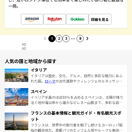
一冊。
詳細を見る
…
1
2
3
8
AD
AD
人気の国と地域から探す
イタリア
イタリアは歴史、文化、グルメ、自然と多彩な魅力にあふ
れた国。
ローマ
の古代遺跡やフィレンツェのルネッサンス
美術、ヴェネツィアの運河など、歴史あるスポットはもち
スペイン
ろん、トスカーナの美しい田園風景やアマルフィ海岸の絶
景など、自然景観も見逃せない。観光の合間には、本場の
イベリア半島のほぼ80％を占めるスペインは、太陽が降り
ピザやパスタなど、絶品のイタリア料理を堪能することも
注ぐ地中海沿岸から雄大なピレネー山脈まで、多彩な自然
できる。朝目覚めてから夜眠るまで、すべての瞬間を楽し
と文化が詰まったヨーロッパ屈指の旅行先だ。多様な地域
フランスの基本情報と観光ガイド・有名観光スポ
ませてくれるイタリアで、忘れられない旅をしてみよう！
文化が根付くこの国では、情熱的なフラメンコ、熱気あふ
なお、新着のイタリア情報は
コンテンツ一覧
を参照してほ
れる闘牛、そして美味しいタパスが生活の一部となってい
ット
しい。
る。首都マドリードの洗練された雰囲気や、バルセロナの
フランスは、世界中の旅行者を魅了し続けるヨーロッパ屈
アートに溢れた街角から、地方では古代ローマ遺跡や中世
指の観光地だ。首都パリのエッフェル塔やルーブル美術館