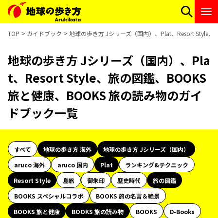
TOP
ガイドブック
地球の歩き方 Jシリーズ（国内）、Plat、Resort Sty
地球の歩き方 Jシリーズ（国内）、Pla
t、Resort Style、旅の図鑑、BOOKS
旅と健康、BOOKS 旅の読み物のガイ
ドブック一覧
すべて
地球の歩き方 海外
地球の歩き方 Jシリーズ（国内）
aruco 海外
aruco 国内
Plat
ランキング&テクニック
Resort Style
島旅
御朱印
歴史時代
旅の図鑑
BOOKS スペシャルコラボ
BOOKS 旅の名言＆絶景
BOOKS 旅と健康
BOOKS 旅の読み物
BOOKS
D-Books