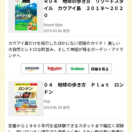
Ｒ０４ 地球の歩き方 リゾートスタ
イル カウアイ島 ２０１９～２０２
０
Resort Style
2019.03.06 発売
カウアイ島だけを紹介したほかにない究極のガイド！ 美しい
大自然とレトロな町並み、そして神話が残るガーデン・アイラ
ンドへ
詳細を見る
０４ 地球の歩き方 Ｐｌａｔ ロン
ドン
Plat
2024.06.20 発売
定番から１９６０年代を追体験できるスポットまで幅広く収録
し、短いロンドン滞在でも効率よく楽しみたい旅行者に最適な