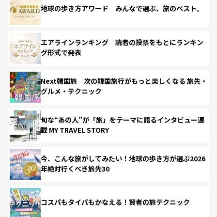
地球の歩き方アワード みんなで選ぶ、旅のベスト。
エアラインランキング 読者の投票をもとにランキン
グ形式で発表
Next韓国旅 次の韓国旅行がもっと楽しくなる 旅先・
グルメ・テクニック
旬な“あの人”が「旅」をテーマに語るインタビュー連
載 MY TRAVEL STORY
今、こんな旅がしてみたい！地球の歩き方が選ぶ2026
年絶対行くべき旅先30
コスパもタイパもかなえる！賢者の旅テクニック