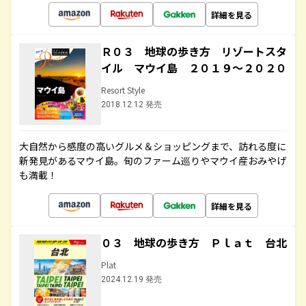
詳細を見る
Ｒ０３ 地球の歩き方 リゾートスタ
イル マウイ島 ２０１９～２０２０
Resort Style
2018.12.12 発売
大自然から感度の高いグルメ＆ショッピングまで、訪れる度に
新発見があるマウイ島。旬のファーム巡りやマウイ産おみやげ
も満載！
詳細を見る
０３ 地球の歩き方 Ｐｌａｔ 台北
Plat
2024.12.19 発売