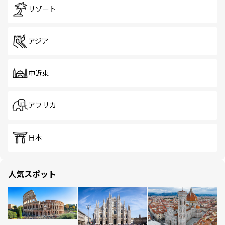
リゾート
アジア
中近東
アフリカ
日本
人気スポット