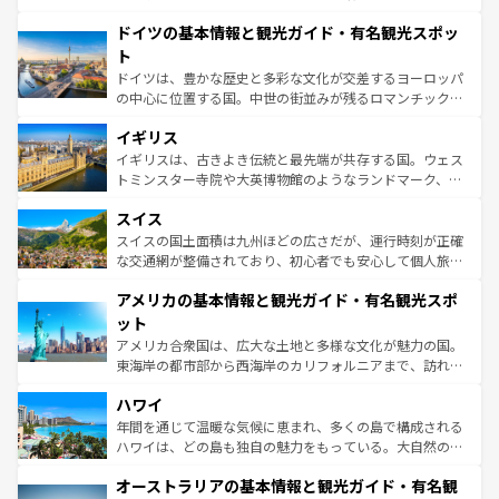
の城塞都市、穏やかなビーチリゾートまで多彩な表情を見
といった象徴的なスポットから、田舎町の古風な美しさま
せる。地方によって風土や気候が異なるスペインはその個
ドイツの基本情報と観光ガイド・有名観光スポッ
で、幅広い魅力が詰まっている。華麗な宮殿、歴史的な大
性で訪れる人を魅了する。 なお、新着のスペイン情報は
コ
聖堂、美しいビーチ、そして豊かな自然が、訪れる者を心
ト
ンテンツ一覧
を参照してほしい。
から魅了する。また、フランスは美食の国としても知ら
ドイツは、豊かな歴史と多彩な文化が交差するヨーロッパ
れ、フランス料理はユネスコ無形文化遺産にも登録されて
の中心に位置する国。中世の街並みが残るロマンチック街
いる。シャンパンの発祥地であるランス、プロヴァンスの
道から、未来を先取りするようなモダンな都市まで多様な
香り高いラベンダー畑など、多彩な楽しみ方が可能だ。さ
イギリス
顔を持つこの国は、どこを歩いても飽きることがない。ベ
らに、パリ以外の地域にも魅力が溢れており、どの街角に
ルリンの文化的活気、バイエルン州のアルプスの絶景、そ
イギリスは、古きよき伝統と最先端が共存する国。ウェス
も豊かな歴史と文化が息づいている。パリ以外の個性あふ
してライン川沿いのワイン畑といった風景は必見。ビール
トミンスター寺院や大英博物館のようなランドマーク、歴
れる地方に足を運ぶとそれぞれで全く異なる文化を体験で
とソーセージを味わいながら地元の人と過ごす楽しい時間
史ある大学都市、美しい丘陵地帯や牧歌的な風景など、エ
きるだろう。 なお、新着のフランス情報は
コンテンツ一覧
スイス
は、お酒好きな人にはぜひ体験してほしい。 なお、新着の
リアごとに異なる魅力がある。また、優雅なアフタヌーン
を参照してほしい。
ドイツ情報は
コンテンツ一覧
を参照してほしい。
ティー、ビール好きにはたまらない英国パブ、サッカー観
スイスの国土面積は九州ほどの広さだが、運行時刻が正確
戦など、本場だからこそできる体験も豊富。イギリスを旅
な交通網が整備されており、初心者でも安心して個人旅行
して楽しみつくそう。 なお、新着のイギリス情報は
コンテ
を楽しめる。日本同様に時刻表どおりの旅が可能だ。中世
アメリカの基本情報と観光ガイド・有名観光スポ
ンツ一覧
を参照してほしい。
の建物がそのまま残る町や、スイスならではのユニークな
博物館もあり、アルプス観光だけでなく町歩きも満喫する
ット
ことができる。国民の所得が高いため物価も高いが、旅行
アメリカ合衆国は、広大な土地と多様な文化が魅力の国。
者向けの交通パス提供のサービスもあり、うまく活用すれ
東海岸の都市部から西海岸のカリフォルニアまで、訪れる
ば市内交通費無料で観光を楽しむこともできる。 なお、新
場所ごとに異なる風景と体験が待っている。ニューヨーク
着のスイス情報は
コンテンツ一覧
を参照してほしい。
ハワイ
のような巨大都市は、観光、ショッピング、エンターテイ
ンメントが詰まった刺激的なスポットだ。一方、アメリカ
年間を通じて温暖な気候に恵まれ、多くの島で構成される
西部には大自然が広がり、グランドキャニオンやイエロー
ハワイは、どの島も独自の魅力をもっている。大自然の神
ストーン国立公園といった絶景が堪能できる。さらに、南
秘を感じたいなら、火山が生み出した壮大な景観を誇るハ
オーストラリアの基本情報と観光ガイド・有名観
部のニューオーリンズでは、音楽と美食が融合した独特の
ワイ島は見逃せない。また、定番の観光地といえばオアフ