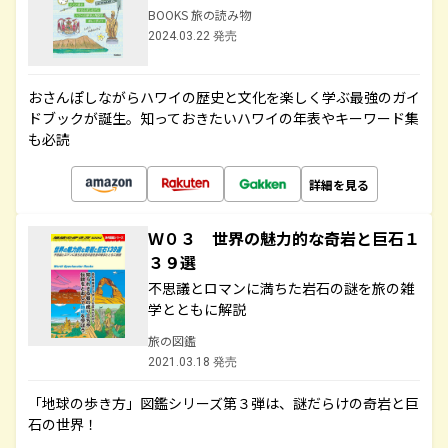
BOOKS 旅の読み物
2024.03.22 発売
おさんぽしながらハワイの歴史と文化を楽しく学ぶ最強のガイ
ドブックが誕生。知っておきたいハワイの年表やキーワード集
も必読
詳細を見る
Ｗ０３ 世界の魅力的な奇岩と巨石１
３９選
不思議とロマンに満ちた岩石の謎を旅の雑
学とともに解説
旅の図鑑
2021.03.18 発売
「地球の歩き方」図鑑シリーズ第３弾は、謎だらけの奇岩と巨
石の世界！