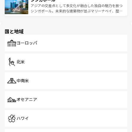
が待っている。親しみやすいタイの人々、仏教を中心とし
ており、効率よく見どころを回れるのも魅力。息をのむよ
アジアの交差点として多文化が融合した独自の魅力を放つ
た文化、そして多様な観光資源が、訪れる旅人を魅了し続
うな絶景から文化的な体験まで、香港を存分に楽しみ尽く
シンガポール。未来的な建築物が並ぶマリーナベイ、歴史
ける。 なお、新着のタイ情報は
コンテンツ一覧
を参照して
そう。 なお、新着の香港情報は
コンテンツ一覧
を参照して
と伝統を感じられるエスニックタウン、多数の緑豊かな公
ほしい。
ほしい。
園や自然保護区など、自然が調和した近代的な景観と文化
の多様性あふれるカラフルな町は、どこを歩いても新しい
国と地域
発見がある。さらに、治安のよさや充実した公共交通機関
も、旅行者にとっては魅力的なポイント。グルメも豊富
で、ホーカーズは地元の風情を楽しめる外せないスポット
ヨーロッパ
だ。訪れる人を飽きさせないシンガポールで、多様な魅力
を体感しよう。 なお、新着のシンガポール情報は
コンテン
ツ一覧
を参照してほしい。
北米
中南米
オセアニア
ハワイ