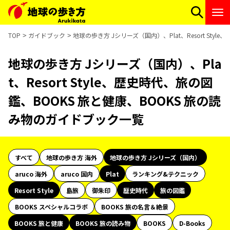
TOP
ガイドブック
地球の歩き方 Jシリーズ（国内）、Plat、Resort St
地球の歩き方 Jシリーズ（国内）、Pla
t、Resort Style、歴史時代、旅の図
鑑、BOOKS 旅と健康、BOOKS 旅の読
み物のガイドブック一覧
すべて
地球の歩き方 海外
地球の歩き方 Jシリーズ（国内）
aruco 海外
aruco 国内
Plat
ランキング&テクニック
Resort Style
島旅
御朱印
歴史時代
旅の図鑑
BOOKS スペシャルコラボ
BOOKS 旅の名言＆絶景
BOOKS 旅と健康
BOOKS 旅の読み物
BOOKS
D-Books