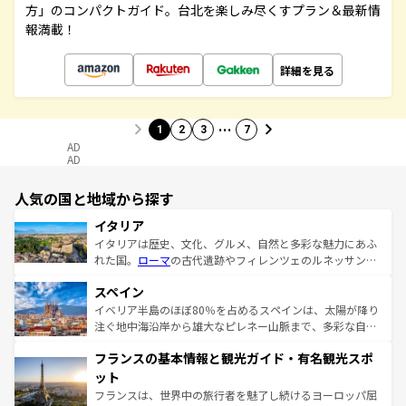
方」のコンパクトガイド。台北を楽しみ尽くすプラン＆最新情
報満載！
詳細を見る
…
1
2
3
7
AD
AD
人気の国と地域から探す
イタリア
イタリアは歴史、文化、グルメ、自然と多彩な魅力にあふ
れた国。
ローマ
の古代遺跡やフィレンツェのルネッサンス
美術、ヴェネツィアの運河など、歴史あるスポットはもち
スペイン
ろん、トスカーナの美しい田園風景やアマルフィ海岸の絶
景など、自然景観も見逃せない。観光の合間には、本場の
イベリア半島のほぼ80％を占めるスペインは、太陽が降り
ピザやパスタなど、絶品のイタリア料理を堪能することも
注ぐ地中海沿岸から雄大なピレネー山脈まで、多彩な自然
できる。朝目覚めてから夜眠るまで、すべての瞬間を楽し
と文化が詰まったヨーロッパ屈指の旅行先だ。多様な地域
フランスの基本情報と観光ガイド・有名観光スポ
ませてくれるイタリアで、忘れられない旅をしてみよう！
文化が根付くこの国では、情熱的なフラメンコ、熱気あふ
なお、新着のイタリア情報は
コンテンツ一覧
を参照してほ
れる闘牛、そして美味しいタパスが生活の一部となってい
ット
しい。
る。首都マドリードの洗練された雰囲気や、バルセロナの
フランスは、世界中の旅行者を魅了し続けるヨーロッパ屈