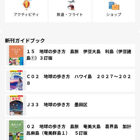
アクティビティ
鉄道・フライト
ショップ
新刊ガイドブック
１５ 地球の歩き方 島旅 伊豆大島 利島（伊豆諸
島①）３訂版
Ｃ０２ 地球の歩き方 ハワイ島 ２０２７～２０２
８
Ｊ３３ 地球の歩き方 墨田区
０２ 地球の歩き方 島旅 奄美大島 喜界島 加計
呂麻島（奄美群島１） ５訂版