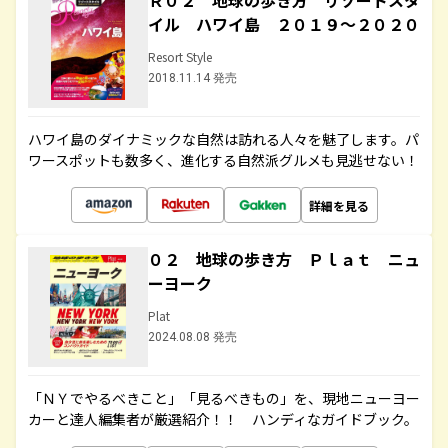
Ｒ０２ 地球の歩き方 リゾートスタ
イル ハワイ島 ２０１９～２０２０
Resort Style
2018.11.14 発売
ハワイ島のダイナミックな自然は訪れる人々を魅了します。パ
ワースポットも数多く、進化する自然派グルメも見逃せない！
詳細を見る
０２ 地球の歩き方 Ｐｌａｔ ニュ
ーヨーク
Plat
2024.08.08 発売
「ＮＹでやるべきこと」「見るべきもの」を、現地ニューヨー
カーと達人編集者が厳選紹介！！ ハンディなガイドブック。