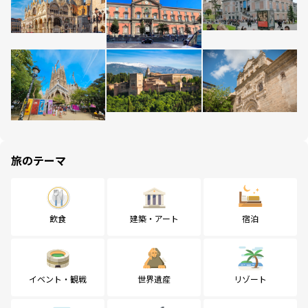
旅のテーマ
飲食
建築・アート
宿泊
イベント・観戦
世界遺産
リゾート