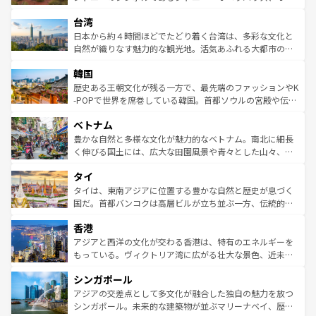
るだろう。車でのロードトリップや列車の旅も、アメリカ
文化や歴史が息づいている。「アロハスピリット」と呼ば
ストラリア東海岸北部に広がる大サンゴ礁地帯グレートバ
ならではの贅沢な旅のスタイルだ。 なお、新着のアメリカ
台湾
れるおもてなしの心で訪れる人々を迎えてくれるハワイの
リアリーフや大陸中央部にそびえるウルル（エアーズロッ
情報は
コンテンツ一覧
を参照してほしい。
人々、おいしいローカルフードやハワイアンミュージッ
ク）、タスマニアの美しい原生林やケアンズの熱帯雨林な
日本から約４時間ほどでたどり着く台湾は、多彩な文化と
ク、伝統的なフラダンスなど、すべてがハワイの魅力を彩
ど、見どころがたくさん。また、カフェやワイン、オージ
自然が織りなす魅力的な観光地。活気あふれる大都市の台
っている。訪れるたびに新しい発見と感動が待っているハ
ービーフなどの食文化も豊かで、美味しいものであふれて
北やノスタルジックな町並みが人気な九份（ジォウフェ
ワイを、存分に味わってほしい。 なお、新着のハワイ情報
韓国
いる。アクティビティも充実しており、サーフィンやダイ
ン）、静ひつな山岳地帯である台湾東部など、都市の喧騒
は
コンテンツ一覧
を参照してほしい。
ビング、ハイキングなど、アウトドア好きにはたまらな
と山間の静けさが共存しており、訪れる人に新しい発見と
歴史ある王朝文化が残る一方で、最先端のファッションやK
い。オーストラリアの多彩な魅力を存分に味わいつくそ
驚きをもたらしてくれる。また、奥深い台湾の食文化も魅
-POPで世界を席巻している韓国。首都ソウルの宮殿や伝統
う。 なお、新着のオーストラリア情報は
コンテンツ一覧
を
力で、夜市などの屋台グルメから高級料理、ヘルシーで美
家屋が並ぶエリアでは韓国の歴史と文化に浸ることがで
参照してほしい。
ベトナム
容にもいいと評判のスイーツなど、バラエティ豊かな料理
き、地方に足を延ばせば四季折々の自然美を楽しむことが
が味わえる。 なお、新着の台湾情報は
コンテンツ一覧
を参
できる。そして、キムチや焼肉、絶品のストリートフード
豊かな自然と多様な文化が魅力的なベトナム。南北に細長
照してほしい。
まで、さまざまな韓国料理が待っている。夜には、韓国な
く伸びる国土には、広大な田園風景や青々とした山々、世
らではのナイトライフも堪能できる。あたたかいホスピタ
界遺産に登録された壮大な自然景観が点在し、都市部では
タイ
リティに包まれながら、韓国の多彩な魅力を心ゆくまで味
急速な発展と共に伝統が息づく。ハノイの古い町並みやホ
わってみてほしい。 なお、新着の韓国情報は
コンテンツ一
ーチミン市のフランス統治時代の建物も、独特の雰囲気を
タイは、東南アジアに位置する豊かな自然と歴史が息づく
覧
を参照してほしい。
醸し出している。また、バラエティの豊かさとおいしさで
国だ。首都バンコクは高層ビルが立ち並ぶ一方、伝統的な
世界中の食通を魅了してやまないベトナム料理も魅力のひ
寺院や市場がいたるところに点在し、古きよき文化と現代
香港
とつ。フォーやバインミー、ベトナムコーヒーなどは、ぜ
の活気が交差している。北部ではチェンマイなどの山岳地
ひ現地で味わいたい。どの地域を訪れてもあたたかい人々
帯で自然と触れ合い、南部ではプーケットやクラビの美し
アジアと西洋の文化が交わる香港は、特有のエネルギーを
が旅行者を迎えてくれるので、きっと忘れられない旅にな
いビーチでリゾート気分を楽しむことができる。タイ料理
もっている。ヴィクトリア湾に広がる壮大な景色、近未来
るはずだ。 なお、新着のベトナム情報は
コンテンツ一覧
を
は世界的に有名で、屋台から高級レストランまで味覚を刺
的なアートスポット、そして歴史と現代が融合した町並
参照してほしい。
シンガポール
激する。気候は一年中温暖で、どの季節にも異なる楽しみ
み、どこを訪れても感動するはず。観光スポットが密集し
が待っている。親しみやすいタイの人々、仏教を中心とし
ており、効率よく見どころを回れるのも魅力。息をのむよ
アジアの交差点として多文化が融合した独自の魅力を放つ
た文化、そして多様な観光資源が、訪れる旅人を魅了し続
うな絶景から文化的な体験まで、香港を存分に楽しみ尽く
シンガポール。未来的な建築物が並ぶマリーナベイ、歴史