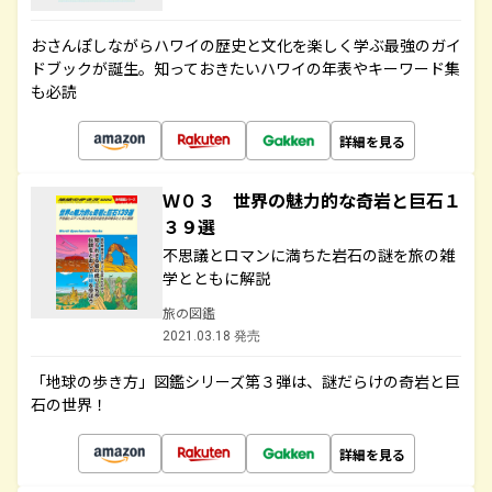
おさんぽしながらハワイの歴史と文化を楽しく学ぶ最強のガイ
ドブックが誕生。知っておきたいハワイの年表やキーワード集
も必読
詳細を見る
Ｗ０３ 世界の魅力的な奇岩と巨石１
３９選
不思議とロマンに満ちた岩石の謎を旅の雑
学とともに解説
旅の図鑑
2021.03.18 発売
「地球の歩き方」図鑑シリーズ第３弾は、謎だらけの奇岩と巨
石の世界！
詳細を見る