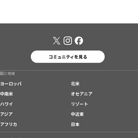
コミュニティを見る
国と地域
ヨーロッパ
北米
中南米
オセアニア
ハワイ
リゾート
アジア
中近東
アフリカ
日本