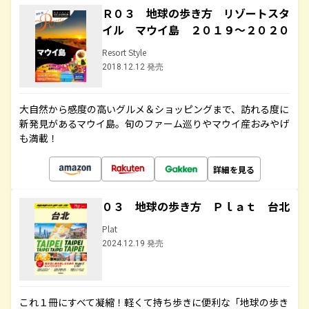
Ｒ０３ 地球の歩き方 リゾートスタ
イル マウイ島 ２０１９～２０２０
Resort Style
2018.12.12 発売
大自然から感度の高いグルメ＆ショッピングまで、訪れる度に
新発見があるマウイ島。旬のファーム巡りやマウイ産おみやげ
も満載！
詳細を見る
０３ 地球の歩き方 Ｐｌａｔ 台北
Plat
2024.12.19 発売
これ１冊にすべて凝縮！軽くて持ち歩きに便利な「地球の歩き