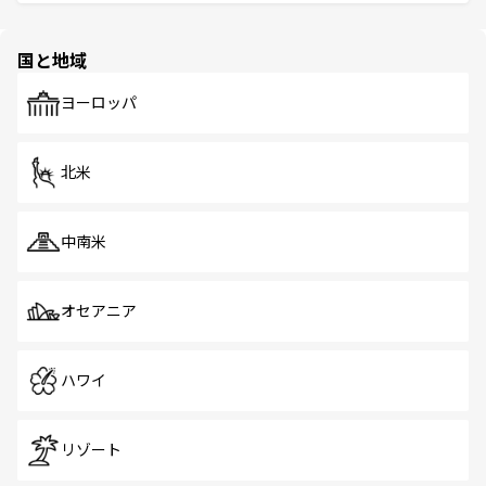
ける。 なお、新着のタイ情報は
コンテンツ一覧
を参照して
そう。 なお、新着の香港情報は
コンテンツ一覧
を参照して
と伝統を感じられるエスニックタウン、多数の緑豊かな公
ほしい。
ほしい。
園や自然保護区など、自然が調和した近代的な景観と文化
の多様性あふれるカラフルな町は、どこを歩いても新しい
国と地域
発見がある。さらに、治安のよさや充実した公共交通機関
も、旅行者にとっては魅力的なポイント。グルメも豊富
で、ホーカーズは地元の風情を楽しめる外せないスポット
ヨーロッパ
だ。訪れる人を飽きさせないシンガポールで、多様な魅力
を体感しよう。 なお、新着のシンガポール情報は
コンテン
ツ一覧
を参照してほしい。
北米
中南米
オセアニア
ハワイ
リゾート