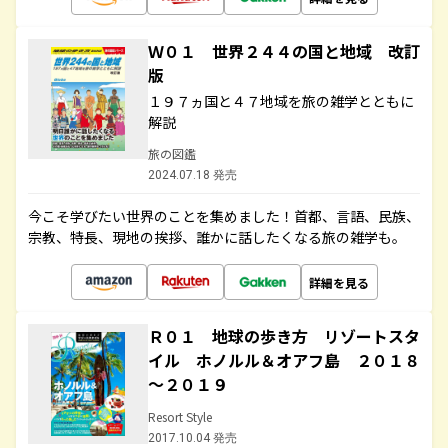
Ｗ０１ 世界２４４の国と地域 改訂
版
１９７ヵ国と４７地域を旅の雑学とともに
解説
旅の図鑑
2024.07.18 発売
今こそ学びたい世界のことを集めました！首都、言語、民族、
宗教、特長、現地の挨拶、誰かに話したくなる旅の雑学も。
詳細を見る
Ｒ０１ 地球の歩き方 リゾートスタ
イル ホノルル＆オアフ島 ２０１８
～２０１９
Resort Style
2017.10.04 発売