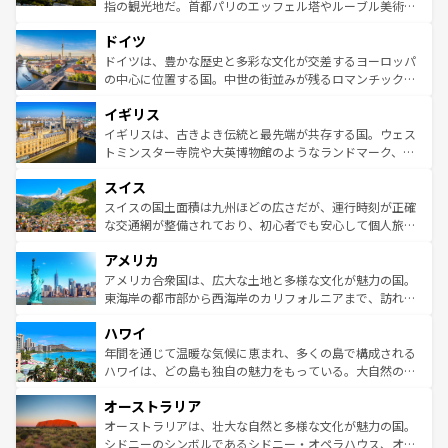
アートに溢れた街角から、地方では古代ローマ遺跡や中世
指の観光地だ。首都パリのエッフェル塔やルーブル美術館
の城塞都市、穏やかなビーチリゾートまで多彩な表情を見
といった象徴的なスポットから、田舎町の古風な美しさま
せる。地方によって風土や気候が異なるスペインはその個
ドイツ
で、幅広い魅力が詰まっている。華麗な宮殿、歴史的な大
性で訪れる人を魅了する。 なお、新着のスペイン情報は
コ
聖堂、美しいビーチ、そして豊かな自然が、訪れる者を心
ドイツは、豊かな歴史と多彩な文化が交差するヨーロッパ
ンテンツ一覧
を参照してほしい。
から魅了する。また、フランスは美食の国としても知ら
の中心に位置する国。中世の街並みが残るロマンチック街
れ、フランス料理はユネスコ無形文化遺産にも登録されて
道から、未来を先取りするようなモダンな都市まで多様な
イギリス
いる。シャンパンの発祥地であるランス、プロヴァンスの
顔を持つこの国は、どこを歩いても飽きることがない。ベ
香り高いラベンダー畑など、多彩な楽しみ方が可能だ。さ
ルリンの文化的活気、バイエルン州のアルプスの絶景、そ
イギリスは、古きよき伝統と最先端が共存する国。ウェス
らに、パリ以外の地域にも魅力が溢れており、どの街角に
してライン川沿いのワイン畑といった風景は必見。ビール
トミンスター寺院や大英博物館のようなランドマーク、歴
も豊かな歴史と文化が息づいている。パリ以外の個性あふ
とソーセージを味わいながら地元の人と過ごす楽しい時間
史ある大学都市、美しい丘陵地帯や牧歌的な風景など、エ
れる地方に足を運ぶとそれぞれで全く異なる文化を体験で
スイス
は、お酒好きな人にはぜひ体験してほしい。 なお、新着の
リアごとに異なる魅力がある。また、優雅なアフタヌーン
きるだろう。 なお、新着のフランス情報は
コンテンツ一覧
ドイツ情報は
コンテンツ一覧
を参照してほしい。
ティー、ビール好きにはたまらない英国パブ、サッカー観
スイスの国土面積は九州ほどの広さだが、運行時刻が正確
を参照してほしい。
戦など、本場だからこそできる体験も豊富。イギリスを旅
な交通網が整備されており、初心者でも安心して個人旅行
して楽しみつくそう。 なお、新着のイギリス情報は
コンテ
を楽しめる。日本同様に時刻表どおりの旅が可能だ。中世
アメリカ
ンツ一覧
を参照してほしい。
の建物がそのまま残る町や、スイスならではのユニークな
博物館もあり、アルプス観光だけでなく町歩きも満喫する
アメリカ合衆国は、広大な土地と多様な文化が魅力の国。
ことができる。国民の所得が高いため物価も高いが、旅行
東海岸の都市部から西海岸のカリフォルニアまで、訪れる
者向けの交通パス提供のサービスもあり、うまく活用すれ
場所ごとに異なる風景と体験が待っている。ニューヨーク
ハワイ
ば市内交通費無料で観光を楽しむこともできる。 なお、新
のような巨大都市は、観光、ショッピング、エンターテイ
着のスイス情報は
コンテンツ一覧
を参照してほしい。
ンメントが詰まった刺激的なスポットだ。一方、アメリカ
年間を通じて温暖な気候に恵まれ、多くの島で構成される
西部には大自然が広がり、グランドキャニオンやイエロー
ハワイは、どの島も独自の魅力をもっている。大自然の神
ストーン国立公園といった絶景が堪能できる。さらに、南
秘を感じたいなら、火山が生み出した壮大な景観を誇るハ
オーストラリア
部のニューオーリンズでは、音楽と美食が融合した独特の
ワイ島は見逃せない。また、定番の観光地といえばオアフ
文化が魅力。旅行者はアメリカの各地域で異なる魅力を楽
島だが、静かな自然を求めるならマウイ島やカウアイ島が
オーストラリアは、壮大な自然と多様な文化が魅力の国。
しみながら、その多様性と豊かな歴史を感じることができ
おすすめ。エメラルドグリーンに輝く海をはじめ、豊かな
シドニーのシンボルであるシドニー・オペラハウス、オー