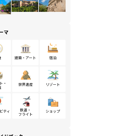
ーマ
食
建築・アート
宿泊
ト・
世界遺産
リゾート
戦
鉄道・
ビティ
ショップ
フライト