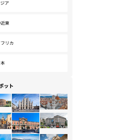
アジア
中近東
アフリカ
日本
ポット