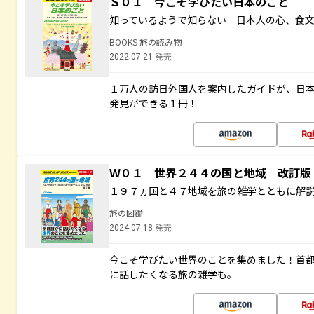
Ｓ０１ 今こそ学びたい日本のこと
知っているようで知らない 日本人の心、食
BOOKS 旅の読み物
2022.07.21 発売
１万人の訪日外国人を案内したガイドが、日
発見ができる１冊！
Ｗ０１ 世界２４４の国と地域 改訂版
１９７ヵ国と４７地域を旅の雑学とともに解
旅の図鑑
2024.07.18 発売
今こそ学びたい世界のことを集めました！首
に話したくなる旅の雑学も。