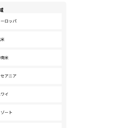
域
ヨーロッパ
北米
中南米
オセアニア
ハワイ
リゾート