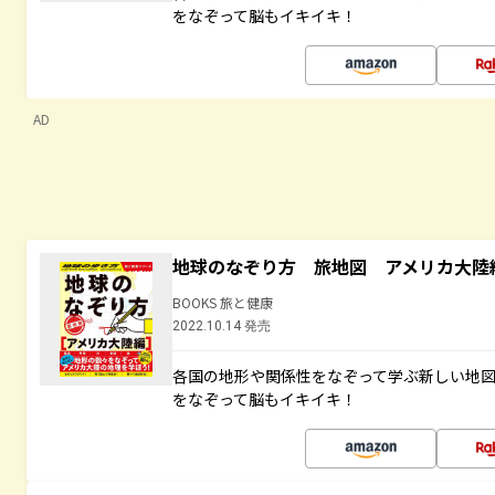
をなぞって脳もイキイキ！
AD
地球のなぞり方 旅地図 アメリカ大陸
BOOKS 旅と健康
2022.10.14 発売
各国の地形や関係性をなぞって学ぶ新しい地
をなぞって脳もイキイキ！