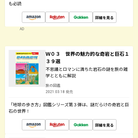
も必読
詳細を見る
AD
Ｗ０３ 世界の魅力的な奇岩と巨石１
３９選
不思議とロマンに満ちた岩石の謎を旅の雑
学とともに解説
旅の図鑑
2021.03.18 発売
「地球の歩き方」図鑑シリーズ第３弾は、謎だらけの奇岩と巨
石の世界！
詳細を見る