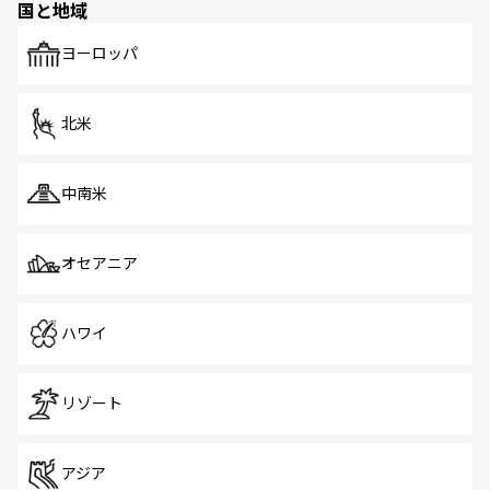
国と地域
発見がある。さらに、治安のよさや充実した公共交通機関
も、旅行者にとっては魅力的なポイント。グルメも豊富
で、ホーカーズは地元の風情を楽しめる外せないスポット
ヨーロッパ
だ。訪れる人を飽きさせないシンガポールで、多様な魅力
を体感しよう。 なお、新着のシンガポール情報は
コンテン
ツ一覧
を参照してほしい。
北米
中南米
オセアニア
ハワイ
リゾート
アジア