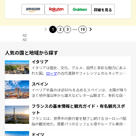
詳細を見る
…
1
2
3
10
AD
AD
人気の国と地域から探す
イタリア
イタリアは歴史、文化、グルメ、自然と多彩な魅力にあふ
れた国。
ローマ
の古代遺跡やフィレンツェのルネッサンス
美術、ヴェネツィアの運河など、歴史あるスポットはもち
スペイン
ろん、トスカーナの美しい田園風景やアマルフィ海岸の絶
景など、自然景観も見逃せない。観光の合間には、本場の
イベリア半島のほぼ80％を占めるスペインは、太陽が降り
ピザやパスタなど、絶品のイタリア料理を堪能することも
注ぐ地中海沿岸から雄大なピレネー山脈まで、多彩な自然
できる。朝目覚めてから夜眠るまで、すべての瞬間を楽し
と文化が詰まったヨーロッパ屈指の旅行先だ。多様な地域
フランスの基本情報と観光ガイド・有名観光スポ
ませてくれるイタリアで、忘れられない旅をしてみよう！
文化が根付くこの国では、情熱的なフラメンコ、熱気あふ
なお、新着のイタリア情報は
コンテンツ一覧
を参照してほ
れる闘牛、そして美味しいタパスが生活の一部となってい
ット
しい。
る。首都マドリードの洗練された雰囲気や、バルセロナの
フランスは、世界中の旅行者を魅了し続けるヨーロッパ屈
アートに溢れた街角から、地方では古代ローマ遺跡や中世
指の観光地だ。首都パリのエッフェル塔やルーブル美術館
の城塞都市、穏やかなビーチリゾートまで多彩な表情を見
といった象徴的なスポットから、田舎町の古風な美しさま
せる。地方によって風土や気候が異なるスペインはその個
ドイツ
で、幅広い魅力が詰まっている。華麗な宮殿、歴史的な大