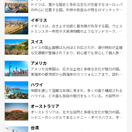
性で訪れる人を魅了する。 なお、新着のスペイン情報は
コ
聖堂、美しいビーチ、そして豊かな自然が、訪れる者を心
ドイツは、豊かな歴史と多彩な文化が交差するヨーロッパ
ンテンツ一覧
を参照してほしい。
から魅了する。また、フランスは美食の国としても知ら
の中心に位置する国。中世の街並みが残るロマンチック街
れ、フランス料理はユネスコ無形文化遺産にも登録されて
道から、未来を先取りするようなモダンな都市まで多様な
イギリス
いる。シャンパンの発祥地であるランス、プロヴァンスの
顔を持つこの国は、どこを歩いても飽きることがない。ベ
香り高いラベンダー畑など、多彩な楽しみ方が可能だ。さ
ルリンの文化的活気、バイエルン州のアルプスの絶景、そ
イギリスは、古きよき伝統と最先端が共存する国。ウェス
らに、パリ以外の地域にも魅力が溢れており、どの街角に
してライン川沿いのワイン畑といった風景は必見。ビール
トミンスター寺院や大英博物館のようなランドマーク、歴
も豊かな歴史と文化が息づいている。パリ以外の個性あふ
とソーセージを味わいながら地元の人と過ごす楽しい時間
史ある大学都市、美しい丘陵地帯や牧歌的な風景など、エ
れる地方に足を運ぶとそれぞれで全く異なる文化を体験で
スイス
は、お酒好きな人にはぜひ体験してほしい。 なお、新着の
リアごとに異なる魅力がある。また、優雅なアフタヌーン
きるだろう。 なお、新着のフランス情報は
コンテンツ一覧
ドイツ情報は
コンテンツ一覧
を参照してほしい。
ティー、ビール好きにはたまらない英国パブ、サッカー観
スイスの国土面積は九州ほどの広さだが、運行時刻が正確
を参照してほしい。
戦など、本場だからこそできる体験も豊富。イギリスを旅
な交通網が整備されており、初心者でも安心して個人旅行
して楽しみつくそう。 なお、新着のイギリス情報は
コンテ
を楽しめる。日本同様に時刻表どおりの旅が可能だ。中世
アメリカ
ンツ一覧
を参照してほしい。
の建物がそのまま残る町や、スイスならではのユニークな
博物館もあり、アルプス観光だけでなく町歩きも満喫する
アメリカ合衆国は、広大な土地と多様な文化が魅力の国。
ことができる。国民の所得が高いため物価も高いが、旅行
東海岸の都市部から西海岸のカリフォルニアまで、訪れる
者向けの交通パス提供のサービスもあり、うまく活用すれ
場所ごとに異なる風景と体験が待っている。ニューヨーク
ハワイ
ば市内交通費無料で観光を楽しむこともできる。 なお、新
のような巨大都市は、観光、ショッピング、エンターテイ
着のスイス情報は
コンテンツ一覧
を参照してほしい。
ンメントが詰まった刺激的なスポットだ。一方、アメリカ
年間を通じて温暖な気候に恵まれ、多くの島で構成される
西部には大自然が広がり、グランドキャニオンやイエロー
ハワイは、どの島も独自の魅力をもっている。大自然の神
ストーン国立公園といった絶景が堪能できる。さらに、南
秘を感じたいなら、火山が生み出した壮大な景観を誇るハ
オーストラリア
部のニューオーリンズでは、音楽と美食が融合した独特の
ワイ島は見逃せない。また、定番の観光地といえばオアフ
文化が魅力。旅行者はアメリカの各地域で異なる魅力を楽
島だが、静かな自然を求めるならマウイ島やカウアイ島が
オーストラリアは、壮大な自然と多様な文化が魅力の国。
しみながら、その多様性と豊かな歴史を感じることができ
おすすめ。エメラルドグリーンに輝く海をはじめ、豊かな
シドニーのシンボルであるシドニー・オペラハウス、オー
るだろう。車でのロードトリップや列車の旅も、アメリカ
文化や歴史が息づいている。「アロハスピリット」と呼ば
ストラリア東海岸北部に広がる大サンゴ礁地帯グレートバ
ならではの贅沢な旅のスタイルだ。 なお、新着のアメリカ
台湾
れるおもてなしの心で訪れる人々を迎えてくれるハワイの
リアリーフや大陸中央部にそびえるウルル（エアーズロッ