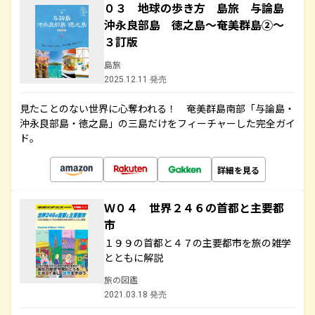
０３ 地球の歩き方 島旅 与論島
沖永良部島 徳之島～奄美群島②～
３訂版
島旅
2025.12.11 発売
見たことのない世界に心奪われる！ 奄美群島南部「与論島・
沖永良部島・徳之島」の三島だけをフィーチャーした完全ガイ
ド。
詳細を見る
Ｗ０４ 世界２４６の首都と主要都
市
１９９の首都と４７の主要都市を旅の雑学
とともに解説
旅の図鑑
2021.03.18 発売