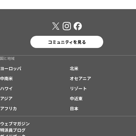
コミュニティを見る
国と地域
ヨーロッパ
北米
中南米
オセアニア
ハワイ
リゾート
アジア
中近東
アフリカ
日本
ウェブマガジン
特派員ブログ