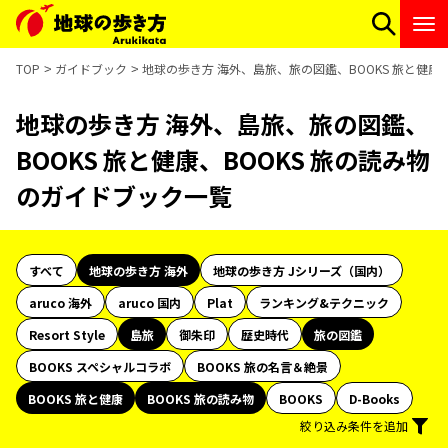
TOP
ガイドブック
地球の歩き方 海外、島旅、旅の図鑑、BOOKS 旅と健康
地球の歩き方 海外、島旅、旅の図鑑、
BOOKS 旅と健康、BOOKS 旅の読み物
のガイドブック一覧
すべて
地球の歩き方 海外
地球の歩き方 Jシリーズ（国内）
aruco 海外
aruco 国内
Plat
ランキング&テクニック
Resort Style
島旅
御朱印
歴史時代
旅の図鑑
BOOKS スペシャルコラボ
BOOKS 旅の名言＆絶景
BOOKS 旅と健康
BOOKS 旅の読み物
BOOKS
D-Books
絞り込み条件を追加