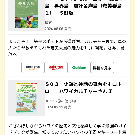
島 喜界島 加計呂麻島（奄美群島
１） ５訂版
島旅
2026.08.06 発売
ようこそ！ 絶景スポットから遊び方、カルチャーまで、島の
人たちが教えてくれた奄美大島の魅力を1冊に凝縮。さあ、島
旅へ。
詳細を見る
Ｓ０３ 史跡と神話の舞台をホロホ
ロ！ ハワイカルチャーさんぽ
BOOKS 旅の読み物
2024.03.22 発売
おさんぽしながらハワイの歴史と文化を楽しく学ぶ最強のガイ
ドブックが誕生。知っておきたいハワイの年表やキーワード集