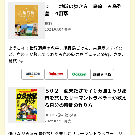
０１ 地球の歩き方 島旅 五島列
島 ４訂版
島旅
2024.07.04 発売
ようこそ！世界遺産の教会、絶品島ごはん、古民家ステイな
ど、島の人が教えてくれた五島の魅力をギュッと凝縮。さあ、
島旅へ。
詳細を見る
Ｓ０２ 週末だけで７０ヵ国１５９都
市を旅したリーマントラベラーが教え
る自分の時間の作り方
BOOKS 旅の読み物
2022.07.21 発売
働きながら週末海外旅行を楽しむ「リーマントラベラー」が、