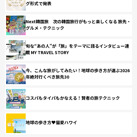
グ形式で発表
Next韓国旅 次の韓国旅行がもっと楽しくなる 旅先・
グルメ・テクニック
旬な“あの人”が「旅」をテーマに語るインタビュー連
載 MY TRAVEL STORY
今、こんな旅がしてみたい！地球の歩き方が選ぶ2026
年絶対行くべき旅先30
コスパもタイパもかなえる！賢者の旅テクニック
地球の歩き方♥偏愛ハワイ