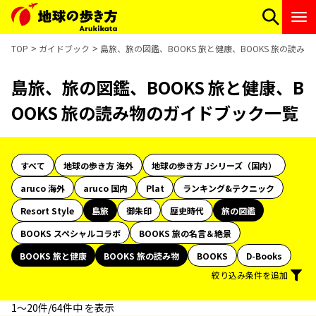
TOP
ガイドブック
島旅、旅の図鑑、BOOKS 旅と健康、BOOKS 旅の読み
島旅、旅の図鑑、BOOKS 旅と健康、B
OOKS 旅の読み物のガイドブック一覧
すべて
地球の歩き方 海外
地球の歩き方 Jシリーズ（国内）
aruco 海外
aruco 国内
Plat
ランキング&テクニック
Resort Style
島旅
御朱印
歴史時代
旅の図鑑
BOOKS スペシャルコラボ
BOOKS 旅の名言＆絶景
BOOKS 旅と健康
BOOKS 旅の読み物
BOOKS
D-Books
絞り込み条件を追加
1〜20件/64件中 を表示