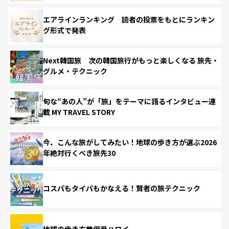
エアラインランキング 読者の投票をもとにランキン
グ形式で発表
Next韓国旅 次の韓国旅行がもっと楽しくなる 旅先・
グルメ・テクニック
旬な“あの人”が「旅」をテーマに語るインタビュー連
載 MY TRAVEL STORY
今、こんな旅がしてみたい！地球の歩き方が選ぶ2026
年絶対行くべき旅先30
コスパもタイパもかなえる！賢者の旅テクニック