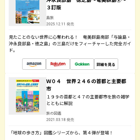
３訂版
島旅
2025.12.11 発売
見たことのない世界に心奪われる！ 奄美群島南部「与論島・
沖永良部島・徳之島」の三島だけをフィーチャーした完全ガイ
ド。
詳細を見る
Ｗ０４ 世界２４６の首都と主要都
市
１９９の首都と４７の主要都市を旅の雑学
とともに解説
旅の図鑑
2021.03.18 発売
「地球の歩き方」図鑑シリーズから、第４弾が登場！