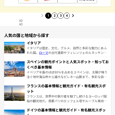
1
2
3
4
AD
AD
人気の国と地域から探す
イタリア
イタリアは歴史、文化、グルメ、自然と多彩な魅力にあふ
れた国。
ローマ
の古代遺跡やフィレンツェのルネッサンス
美術、ヴェネツィアの運河など、歴史あるスポットはもち
スペインの観光ポイントと人気スポット・知ってお
ろん、トスカーナの美しい田園風景やアマルフィ海岸の絶
景など、自然景観も見逃せない。観光の合間には、本場の
くべき基本情報
ピザやパスタなど、絶品のイタリア料理を堪能することも
イベリア半島のほぼ80％を占めるスペインは、太陽が降り
できる。朝目覚めてから夜眠るまで、すべての瞬間を楽し
注ぐ地中海沿岸から雄大なピレネー山脈まで、多彩な自然
ませてくれるイタリアで、忘れられない旅をしてみよう！
と文化が詰まったヨーロッパ屈指の旅行先だ。多様な地域
なお、新着のイタリア情報は
コンテンツ一覧
を参照してほ
フランスの基本情報と観光ガイド・有名観光スポ
文化が根付くこの国では、情熱的なフラメンコ、熱気あふ
しい。
れる闘牛、そして美味しいタパスが生活の一部となってい
ット
る。首都マドリードの洗練された雰囲気や、バルセロナの
フランスは、世界中の旅行者を魅了し続けるヨーロッパ屈
アートに溢れた街角から、地方では古代ローマ遺跡や中世
指の観光地だ。首都パリのエッフェル塔やルーブル美術館
の城塞都市、穏やかなビーチリゾートまで多彩な表情を見
といった象徴的なスポットから、田舎町の古風な美しさま
せる。地方によって風土や気候が異なるスペインはその個
ドイツの基本情報と観光ガイド・有名観光スポッ
で、幅広い魅力が詰まっている。華麗な宮殿、歴史的な大
性で訪れる人を魅了する。 なお、新着のスペイン情報は
コ
聖堂、美しいビーチ、そして豊かな自然が、訪れる者を心