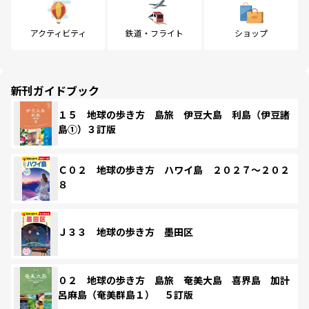
アクティビティ
鉄道・フライト
ショップ
新刊ガイドブック
１５ 地球の歩き方 島旅 伊豆大島 利島（伊豆諸
島①）３訂版
Ｃ０２ 地球の歩き方 ハワイ島 ２０２７～２０２
８
Ｊ３３ 地球の歩き方 墨田区
０２ 地球の歩き方 島旅 奄美大島 喜界島 加計
呂麻島（奄美群島１） ５訂版