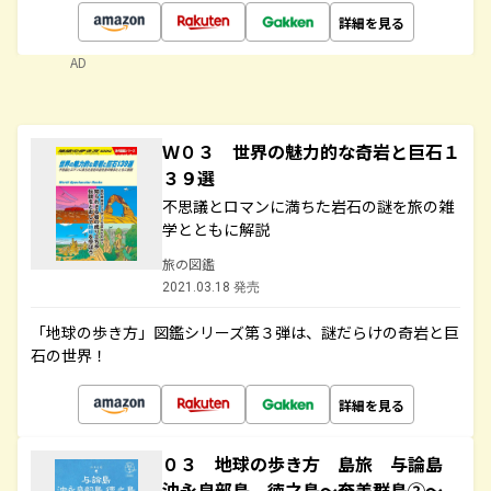
詳細を見る
AD
Ｗ０３ 世界の魅力的な奇岩と巨石１
３９選
不思議とロマンに満ちた岩石の謎を旅の雑
学とともに解説
旅の図鑑
2021.03.18 発売
「地球の歩き方」図鑑シリーズ第３弾は、謎だらけの奇岩と巨
石の世界！
詳細を見る
０３ 地球の歩き方 島旅 与論島
沖永良部島 徳之島～奄美群島②～