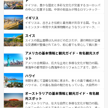
ト
ンテンツ一覧
を参照してほしい。
から魅了する。また、フランスは美食の国としても知ら
ドイツは、豊かな歴史と多彩な文化が交差するヨーロッパ
れ、フランス料理はユネスコ無形文化遺産にも登録されて
の中心に位置する国。中世の街並みが残るロマンチック街
いる。シャンパンの発祥地であるランス、プロヴァンスの
道から、未来を先取りするようなモダンな都市まで多様な
香り高いラベンダー畑など、多彩な楽しみ方が可能だ。さ
イギリス
顔を持つこの国は、どこを歩いても飽きることがない。ベ
らに、パリ以外の地域にも魅力が溢れており、どの街角に
ルリンの文化的活気、バイエルン州のアルプスの絶景、そ
イギリスは、古きよき伝統と最先端が共存する国。ウェス
も豊かな歴史と文化が息づいている。パリ以外の個性あふ
してライン川沿いのワイン畑といった風景は必見。ビール
トミンスター寺院や大英博物館のようなランドマーク、歴
れる地方に足を運ぶとそれぞれで全く異なる文化を体験で
とソーセージを味わいながら地元の人と過ごす楽しい時間
史ある大学都市、美しい丘陵地帯や牧歌的な風景など、エ
きるだろう。 なお、新着のフランス情報は
コンテンツ一覧
スイス
は、お酒好きな人にはぜひ体験してほしい。 なお、新着の
リアごとに異なる魅力がある。また、優雅なアフタヌーン
を参照してほしい。
ドイツ情報は
コンテンツ一覧
を参照してほしい。
ティー、ビール好きにはたまらない英国パブ、サッカー観
スイスの国土面積は九州ほどの広さだが、運行時刻が正確
戦など、本場だからこそできる体験も豊富。イギリスを旅
な交通網が整備されており、初心者でも安心して個人旅行
して楽しみつくそう。 なお、新着のイギリス情報は
コンテ
を楽しめる。日本同様に時刻表どおりの旅が可能だ。中世
アメリカの基本情報と観光ガイド・有名観光スポ
ンツ一覧
を参照してほしい。
の建物がそのまま残る町や、スイスならではのユニークな
博物館もあり、アルプス観光だけでなく町歩きも満喫する
ット
ことができる。国民の所得が高いため物価も高いが、旅行
アメリカ合衆国は、広大な土地と多様な文化が魅力の国。
者向けの交通パス提供のサービスもあり、うまく活用すれ
東海岸の都市部から西海岸のカリフォルニアまで、訪れる
ば市内交通費無料で観光を楽しむこともできる。 なお、新
場所ごとに異なる風景と体験が待っている。ニューヨーク
着のスイス情報は
コンテンツ一覧
を参照してほしい。
ハワイ
のような巨大都市は、観光、ショッピング、エンターテイ
ンメントが詰まった刺激的なスポットだ。一方、アメリカ
年間を通じて温暖な気候に恵まれ、多くの島で構成される
西部には大自然が広がり、グランドキャニオンやイエロー
ハワイは、どの島も独自の魅力をもっている。大自然の神
ストーン国立公園といった絶景が堪能できる。さらに、南
秘を感じたいなら、火山が生み出した壮大な景観を誇るハ
オーストラリアの基本情報と観光ガイド・有名観
部のニューオーリンズでは、音楽と美食が融合した独特の
ワイ島は見逃せない。また、定番の観光地といえばオアフ
文化が魅力。旅行者はアメリカの各地域で異なる魅力を楽
島だが、静かな自然を求めるならマウイ島やカウアイ島が
光スポット
しみながら、その多様性と豊かな歴史を感じることができ
おすすめ。エメラルドグリーンに輝く海をはじめ、豊かな
オーストラリアは、壮大な自然と多様な文化が魅力の国。
るだろう。車でのロードトリップや列車の旅も、アメリカ
文化や歴史が息づいている。「アロハスピリット」と呼ば
シドニーのシンボルであるシドニー・オペラハウス、オー