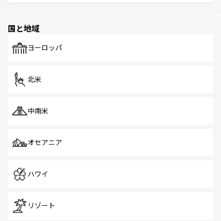
ける。 なお、新着のタイ情報は
コンテンツ一覧
を参照して
そう。 なお、新着の香港情報は
コンテンツ一覧
を参照して
と伝統を感じられるエスニックタウン、多数の緑豊かな公
ほしい。
ほしい。
園や自然保護区など、自然が調和した近代的な景観と文化
の多様性あふれるカラフルな町は、どこを歩いても新しい
国と地域
発見がある。さらに、治安のよさや充実した公共交通機関
も、旅行者にとっては魅力的なポイント。グルメも豊富
で、ホーカーズは地元の風情を楽しめる外せないスポット
ヨーロッパ
だ。訪れる人を飽きさせないシンガポールで、多様な魅力
を体感しよう。 なお、新着のシンガポール情報は
コンテン
ツ一覧
を参照してほしい。
北米
中南米
オセアニア
ハワイ
リゾート