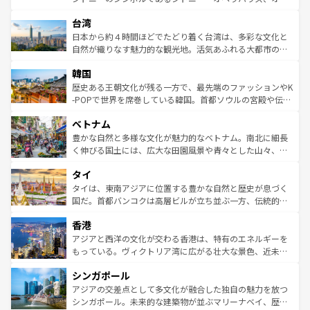
ならではの贅沢な旅のスタイルだ。 なお、新着のアメリカ
れるおもてなしの心で訪れる人々を迎えてくれるハワイの
ストラリア東海岸北部に広がる大サンゴ礁地帯グレートバ
情報は
コンテンツ一覧
を参照してほしい。
人々、おいしいローカルフードやハワイアンミュージッ
台湾
リアリーフや大陸中央部にそびえるウルル（エアーズロッ
ク、伝統的なフラダンスなど、すべてがハワイの魅力を彩
ク）、タスマニアの美しい原生林やケアンズの熱帯雨林な
日本から約４時間ほどでたどり着く台湾は、多彩な文化と
っている。訪れるたびに新しい発見と感動が待っているハ
ど、見どころがたくさん。また、カフェやワイン、オージ
自然が織りなす魅力的な観光地。活気あふれる大都市の台
ワイを、存分に味わってほしい。 なお、新着のハワイ情報
ービーフなどの食文化も豊かで、美味しいものであふれて
北やノスタルジックな町並みが人気な九份（ジォウフェ
は
コンテンツ一覧
を参照してほしい。
韓国
いる。アクティビティも充実しており、サーフィンやダイ
ン）、静ひつな山岳地帯である台湾東部など、都市の喧騒
ビング、ハイキングなど、アウトドア好きにはたまらな
と山間の静けさが共存しており、訪れる人に新しい発見と
歴史ある王朝文化が残る一方で、最先端のファッションやK
い。オーストラリアの多彩な魅力を存分に味わいつくそ
驚きをもたらしてくれる。また、奥深い台湾の食文化も魅
-POPで世界を席巻している韓国。首都ソウルの宮殿や伝統
う。 なお、新着のオーストラリア情報は
コンテンツ一覧
を
力で、夜市などの屋台グルメから高級料理、ヘルシーで美
家屋が並ぶエリアでは韓国の歴史と文化に浸ることがで
参照してほしい。
ベトナム
容にもいいと評判のスイーツなど、バラエティ豊かな料理
き、地方に足を延ばせば四季折々の自然美を楽しむことが
が味わえる。 なお、新着の台湾情報は
コンテンツ一覧
を参
できる。そして、キムチや焼肉、絶品のストリートフード
豊かな自然と多様な文化が魅力的なベトナム。南北に細長
照してほしい。
まで、さまざまな韓国料理が待っている。夜には、韓国な
く伸びる国土には、広大な田園風景や青々とした山々、世
らではのナイトライフも堪能できる。あたたかいホスピタ
界遺産に登録された壮大な自然景観が点在し、都市部では
タイ
リティに包まれながら、韓国の多彩な魅力を心ゆくまで味
急速な発展と共に伝統が息づく。ハノイの古い町並みやホ
わってみてほしい。 なお、新着の韓国情報は
コンテンツ一
ーチミン市のフランス統治時代の建物も、独特の雰囲気を
タイは、東南アジアに位置する豊かな自然と歴史が息づく
覧
を参照してほしい。
醸し出している。また、バラエティの豊かさとおいしさで
国だ。首都バンコクは高層ビルが立ち並ぶ一方、伝統的な
世界中の食通を魅了してやまないベトナム料理も魅力のひ
寺院や市場がいたるところに点在し、古きよき文化と現代
香港
とつ。フォーやバインミー、ベトナムコーヒーなどは、ぜ
の活気が交差している。北部ではチェンマイなどの山岳地
ひ現地で味わいたい。どの地域を訪れてもあたたかい人々
帯で自然と触れ合い、南部ではプーケットやクラビの美し
アジアと西洋の文化が交わる香港は、特有のエネルギーを
が旅行者を迎えてくれるので、きっと忘れられない旅にな
いビーチでリゾート気分を楽しむことができる。タイ料理
もっている。ヴィクトリア湾に広がる壮大な景色、近未来
るはずだ。 なお、新着のベトナム情報は
コンテンツ一覧
を
は世界的に有名で、屋台から高級レストランまで味覚を刺
的なアートスポット、そして歴史と現代が融合した町並
参照してほしい。
シンガポール
激する。気候は一年中温暖で、どの季節にも異なる楽しみ
み、どこを訪れても感動するはず。観光スポットが密集し
が待っている。親しみやすいタイの人々、仏教を中心とし
ており、効率よく見どころを回れるのも魅力。息をのむよ
アジアの交差点として多文化が融合した独自の魅力を放つ
た文化、そして多様な観光資源が、訪れる旅人を魅了し続
うな絶景から文化的な体験まで、香港を存分に楽しみ尽く
シンガポール。未来的な建築物が並ぶマリーナベイ、歴史