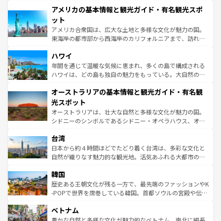
して楽しみつくそう。 なお、新着のイギリス情報は
コンテ
を楽しめる。日本同様に時刻表どおりの旅が可能だ。中世
アメリカの基本情報と観光ガイド・有名観光スポ
ンツ一覧
を参照してほしい。
の建物がそのまま残る町や、スイスならではのユニークな
博物館もあり、アルプス観光だけでなく町歩きも満喫する
ット
ことができる。国民の所得が高いため物価も高いが、旅行
アメリカ合衆国は、広大な土地と多様な文化が魅力の国。
者向けの交通パス提供のサービスもあり、うまく活用すれ
東海岸の都市部から西海岸のカリフォルニアまで、訪れる
ば市内交通費無料で観光を楽しむこともできる。 なお、新
場所ごとに異なる風景と体験が待っている。ニューヨーク
着のスイス情報は
コンテンツ一覧
を参照してほしい。
ハワイ
のような巨大都市は、観光、ショッピング、エンターテイ
ンメントが詰まった刺激的なスポットだ。一方、アメリカ
年間を通じて温暖な気候に恵まれ、多くの島で構成される
西部には大自然が広がり、グランドキャニオンやイエロー
ハワイは、どの島も独自の魅力をもっている。大自然の神
ストーン国立公園といった絶景が堪能できる。さらに、南
秘を感じたいなら、火山が生み出した壮大な景観を誇るハ
オーストラリアの基本情報と観光ガイド・有名観
部のニューオーリンズでは、音楽と美食が融合した独特の
ワイ島は見逃せない。また、定番の観光地といえばオアフ
文化が魅力。旅行者はアメリカの各地域で異なる魅力を楽
島だが、静かな自然を求めるならマウイ島やカウアイ島が
光スポット
しみながら、その多様性と豊かな歴史を感じることができ
おすすめ。エメラルドグリーンに輝く海をはじめ、豊かな
オーストラリアは、壮大な自然と多様な文化が魅力の国。
るだろう。車でのロードトリップや列車の旅も、アメリカ
文化や歴史が息づいている。「アロハスピリット」と呼ば
シドニーのシンボルであるシドニー・オペラハウス、オー
ならではの贅沢な旅のスタイルだ。 なお、新着のアメリカ
れるおもてなしの心で訪れる人々を迎えてくれるハワイの
ストラリア東海岸北部に広がる大サンゴ礁地帯グレートバ
情報は
コンテンツ一覧
を参照してほしい。
人々、おいしいローカルフードやハワイアンミュージッ
台湾
リアリーフや大陸中央部にそびえるウルル（エアーズロッ
ク、伝統的なフラダンスなど、すべてがハワイの魅力を彩
ク）、タスマニアの美しい原生林やケアンズの熱帯雨林な
日本から約４時間ほどでたどり着く台湾は、多彩な文化と
っている。訪れるたびに新しい発見と感動が待っているハ
ど、見どころがたくさん。また、カフェやワイン、オージ
自然が織りなす魅力的な観光地。活気あふれる大都市の台
ワイを、存分に味わってほしい。 なお、新着のハワイ情報
ービーフなどの食文化も豊かで、美味しいものであふれて
北やノスタルジックな町並みが人気な九份（ジォウフェ
は
コンテンツ一覧
を参照してほしい。
韓国
いる。アクティビティも充実しており、サーフィンやダイ
ン）、静ひつな山岳地帯である台湾東部など、都市の喧騒
ビング、ハイキングなど、アウトドア好きにはたまらな
と山間の静けさが共存しており、訪れる人に新しい発見と
歴史ある王朝文化が残る一方で、最先端のファッションやK
い。オーストラリアの多彩な魅力を存分に味わいつくそ
驚きをもたらしてくれる。また、奥深い台湾の食文化も魅
-POPで世界を席巻している韓国。首都ソウルの宮殿や伝統
う。 なお、新着のオーストラリア情報は
コンテンツ一覧
を
力で、夜市などの屋台グルメから高級料理、ヘルシーで美
家屋が並ぶエリアでは韓国の歴史と文化に浸ることがで
参照してほしい。
ベトナム
容にもいいと評判のスイーツなど、バラエティ豊かな料理
き、地方に足を延ばせば四季折々の自然美を楽しむことが
が味わえる。 なお、新着の台湾情報は
コンテンツ一覧
を参
できる。そして、キムチや焼肉、絶品のストリートフード
豊かな自然と多様な文化が魅力的なベトナム。南北に細長