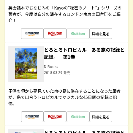
英会話本でおなじみの「Kayoの“秘密のノート”」シリーズの
著者が、今度は自分の滞在するロンドン南東の田舎町をご紹
介！
詳細を見る
とろとろトロピカル ある旅の記録と
記憶。 第1巻
D-Books
2018.03.29 発売
子供の頃から夢見ていた南の島に滞在することになった筆者
が、島で出合うトロピカルでマジカルな45日間の記録と記
憶。
詳細を見る
とろとろトロピカル ある旅の記録と