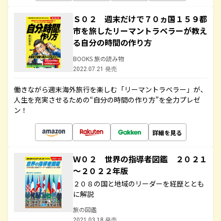
Ｓ０２ 週末だけで７０ヵ国１５９都
市を旅したリーマントラベラーが教え
る自分の時間の作り方
BOOKS 旅の読み物
2022.07.21 発売
働きながら週末海外旅行を楽しむ「リーマントラベラー」が、
人生を充実させるための“自分の時間の作り方”を全力プレゼ
ン！
詳細を見る
Ｗ０２ 世界の指導者図鑑 ２０２１
～２０２２年版
２０８の国と地域のリーダーを経歴ととも
に解説
旅の図鑑
2021.03.18 発売