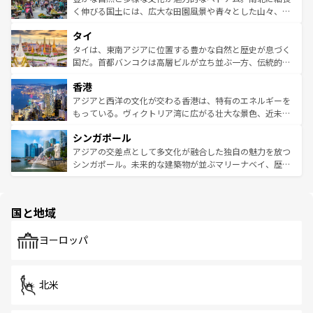
照してほしい。
まで、さまざまな韓国料理が待っている。夜には、韓国な
く伸びる国土には、広大な田園風景や青々とした山々、世
らではのナイトライフも堪能できる。あたたかいホスピタ
界遺産に登録された壮大な自然景観が点在し、都市部では
タイ
リティに包まれながら、韓国の多彩な魅力を心ゆくまで味
急速な発展と共に伝統が息づく。ハノイの古い町並みやホ
わってみてほしい。 なお、新着の韓国情報は
コンテンツ一
ーチミン市のフランス統治時代の建物も、独特の雰囲気を
タイは、東南アジアに位置する豊かな自然と歴史が息づく
覧
を参照してほしい。
醸し出している。また、バラエティの豊かさとおいしさで
国だ。首都バンコクは高層ビルが立ち並ぶ一方、伝統的な
世界中の食通を魅了してやまないベトナム料理も魅力のひ
寺院や市場がいたるところに点在し、古きよき文化と現代
香港
とつ。フォーやバインミー、ベトナムコーヒーなどは、ぜ
の活気が交差している。北部ではチェンマイなどの山岳地
ひ現地で味わいたい。どの地域を訪れてもあたたかい人々
帯で自然と触れ合い、南部ではプーケットやクラビの美し
アジアと西洋の文化が交わる香港は、特有のエネルギーを
が旅行者を迎えてくれるので、きっと忘れられない旅にな
いビーチでリゾート気分を楽しむことができる。タイ料理
もっている。ヴィクトリア湾に広がる壮大な景色、近未来
るはずだ。 なお、新着のベトナム情報は
コンテンツ一覧
を
は世界的に有名で、屋台から高級レストランまで味覚を刺
的なアートスポット、そして歴史と現代が融合した町並
参照してほしい。
シンガポール
激する。気候は一年中温暖で、どの季節にも異なる楽しみ
み、どこを訪れても感動するはず。観光スポットが密集し
が待っている。親しみやすいタイの人々、仏教を中心とし
ており、効率よく見どころを回れるのも魅力。息をのむよ
アジアの交差点として多文化が融合した独自の魅力を放つ
た文化、そして多様な観光資源が、訪れる旅人を魅了し続
うな絶景から文化的な体験まで、香港を存分に楽しみ尽く
シンガポール。未来的な建築物が並ぶマリーナベイ、歴史
ける。 なお、新着のタイ情報は
コンテンツ一覧
を参照して
そう。 なお、新着の香港情報は
コンテンツ一覧
を参照して
と伝統を感じられるエスニックタウン、多数の緑豊かな公
ほしい。
ほしい。
園や自然保護区など、自然が調和した近代的な景観と文化
の多様性あふれるカラフルな町は、どこを歩いても新しい
国と地域
発見がある。さらに、治安のよさや充実した公共交通機関
も、旅行者にとっては魅力的なポイント。グルメも豊富
で、ホーカーズは地元の風情を楽しめる外せないスポット
ヨーロッパ
だ。訪れる人を飽きさせないシンガポールで、多様な魅力
を体感しよう。 なお、新着のシンガポール情報は
コンテン
ツ一覧
を参照してほしい。
北米