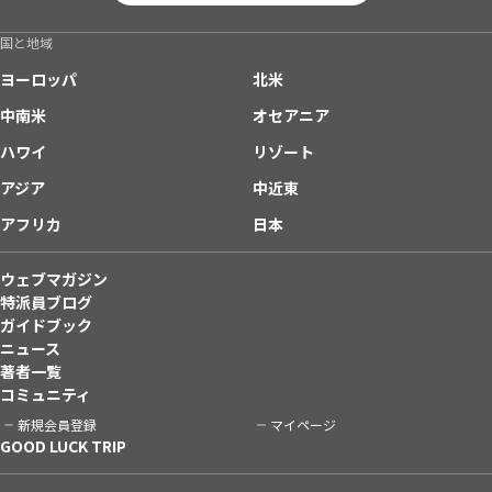
国と地域
ヨーロッパ
北米
中南米
オセアニア
ハワイ
リゾート
アジア
中近東
アフリカ
日本
ウェブマガジン
特派員ブログ
ガイドブック
ニュース
著者一覧
コミュニティ
新規会員登録
マイページ
GOOD LUCK TRIP