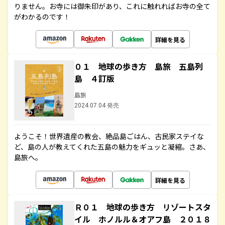
りません。お寺には御朱印があり、これに触れればお寺の全て
がわかるのです！
詳細を見る
０１ 地球の歩き方 島旅 五島列
島 ４訂版
島旅
2024.07.04 発売
ようこそ！世界遺産の教会、絶品島ごはん、古民家ステイな
ど、島の人が教えてくれた五島の魅力をギュッと凝縮。さあ、
島旅へ。
詳細を見る
Ｒ０１ 地球の歩き方 リゾートスタ
イル ホノルル＆オアフ島 ２０１８