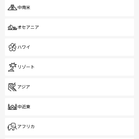
中南米
オセアニア
ハワイ
リゾート
アジア
中近東
アフリカ