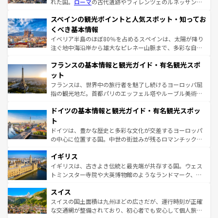
れた国。
ローマ
の古代遺跡やフィレンツェのルネッサンス
美術、ヴェネツィアの運河など、歴史あるスポットはもち
スペインの観光ポイントと人気スポット・知ってお
ろん、トスカーナの美しい田園風景やアマルフィ海岸の絶
景など、自然景観も見逃せない。観光の合間には、本場の
くべき基本情報
ピザやパスタなど、絶品のイタリア料理を堪能することも
イベリア半島のほぼ80％を占めるスペインは、太陽が降り
できる。朝目覚めてから夜眠るまで、すべての瞬間を楽し
注ぐ地中海沿岸から雄大なピレネー山脈まで、多彩な自然
ませてくれるイタリアで、忘れられない旅をしてみよう！
と文化が詰まったヨーロッパ屈指の旅行先だ。多様な地域
なお、新着のイタリア情報は
コンテンツ一覧
を参照してほ
フランスの基本情報と観光ガイド・有名観光スポ
文化が根付くこの国では、情熱的なフラメンコ、熱気あふ
しい。
れる闘牛、そして美味しいタパスが生活の一部となってい
ット
る。首都マドリードの洗練された雰囲気や、バルセロナの
フランスは、世界中の旅行者を魅了し続けるヨーロッパ屈
アートに溢れた街角から、地方では古代ローマ遺跡や中世
指の観光地だ。首都パリのエッフェル塔やルーブル美術館
の城塞都市、穏やかなビーチリゾートまで多彩な表情を見
といった象徴的なスポットから、田舎町の古風な美しさま
せる。地方によって風土や気候が異なるスペインはその個
ドイツの基本情報と観光ガイド・有名観光スポッ
で、幅広い魅力が詰まっている。華麗な宮殿、歴史的な大
性で訪れる人を魅了する。 なお、新着のスペイン情報は
コ
聖堂、美しいビーチ、そして豊かな自然が、訪れる者を心
ト
ンテンツ一覧
を参照してほしい。
から魅了する。また、フランスは美食の国としても知ら
ドイツは、豊かな歴史と多彩な文化が交差するヨーロッパ
れ、フランス料理はユネスコ無形文化遺産にも登録されて
の中心に位置する国。中世の街並みが残るロマンチック街
いる。シャンパンの発祥地であるランス、プロヴァンスの
道から、未来を先取りするようなモダンな都市まで多様な
香り高いラベンダー畑など、多彩な楽しみ方が可能だ。さ
イギリス
顔を持つこの国は、どこを歩いても飽きることがない。ベ
らに、パリ以外の地域にも魅力が溢れており、どの街角に
ルリンの文化的活気、バイエルン州のアルプスの絶景、そ
イギリスは、古きよき伝統と最先端が共存する国。ウェス
も豊かな歴史と文化が息づいている。パリ以外の個性あふ
してライン川沿いのワイン畑といった風景は必見。ビール
トミンスター寺院や大英博物館のようなランドマーク、歴
れる地方に足を運ぶとそれぞれで全く異なる文化を体験で
とソーセージを味わいながら地元の人と過ごす楽しい時間
史ある大学都市、美しい丘陵地帯や牧歌的な風景など、エ
きるだろう。 なお、新着のフランス情報は
コンテンツ一覧
スイス
は、お酒好きな人にはぜひ体験してほしい。 なお、新着の
リアごとに異なる魅力がある。また、優雅なアフタヌーン
を参照してほしい。
ドイツ情報は
コンテンツ一覧
を参照してほしい。
ティー、ビール好きにはたまらない英国パブ、サッカー観
スイスの国土面積は九州ほどの広さだが、運行時刻が正確
戦など、本場だからこそできる体験も豊富。イギリスを旅
な交通網が整備されており、初心者でも安心して個人旅行