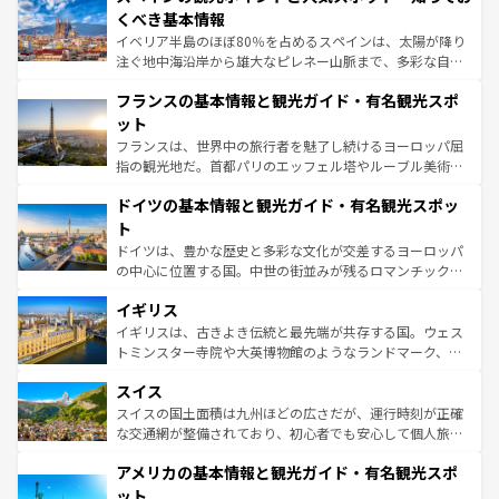
景など、自然景観も見逃せない。観光の合間には、本場の
くべき基本情報
ピザやパスタなど、絶品のイタリア料理を堪能することも
イベリア半島のほぼ80％を占めるスペインは、太陽が降り
できる。朝目覚めてから夜眠るまで、すべての瞬間を楽し
注ぐ地中海沿岸から雄大なピレネー山脈まで、多彩な自然
ませてくれるイタリアで、忘れられない旅をしてみよう！
と文化が詰まったヨーロッパ屈指の旅行先だ。多様な地域
なお、新着のイタリア情報は
コンテンツ一覧
を参照してほ
フランスの基本情報と観光ガイド・有名観光スポ
文化が根付くこの国では、情熱的なフラメンコ、熱気あふ
しい。
れる闘牛、そして美味しいタパスが生活の一部となってい
ット
る。首都マドリードの洗練された雰囲気や、バルセロナの
フランスは、世界中の旅行者を魅了し続けるヨーロッパ屈
アートに溢れた街角から、地方では古代ローマ遺跡や中世
指の観光地だ。首都パリのエッフェル塔やルーブル美術館
の城塞都市、穏やかなビーチリゾートまで多彩な表情を見
といった象徴的なスポットから、田舎町の古風な美しさま
せる。地方によって風土や気候が異なるスペインはその個
ドイツの基本情報と観光ガイド・有名観光スポッ
で、幅広い魅力が詰まっている。華麗な宮殿、歴史的な大
性で訪れる人を魅了する。 なお、新着のスペイン情報は
コ
聖堂、美しいビーチ、そして豊かな自然が、訪れる者を心
ト
ンテンツ一覧
を参照してほしい。
から魅了する。また、フランスは美食の国としても知ら
ドイツは、豊かな歴史と多彩な文化が交差するヨーロッパ
れ、フランス料理はユネスコ無形文化遺産にも登録されて
の中心に位置する国。中世の街並みが残るロマンチック街
いる。シャンパンの発祥地であるランス、プロヴァンスの
道から、未来を先取りするようなモダンな都市まで多様な
香り高いラベンダー畑など、多彩な楽しみ方が可能だ。さ
イギリス
顔を持つこの国は、どこを歩いても飽きることがない。ベ
らに、パリ以外の地域にも魅力が溢れており、どの街角に
ルリンの文化的活気、バイエルン州のアルプスの絶景、そ
イギリスは、古きよき伝統と最先端が共存する国。ウェス
も豊かな歴史と文化が息づいている。パリ以外の個性あふ
してライン川沿いのワイン畑といった風景は必見。ビール
トミンスター寺院や大英博物館のようなランドマーク、歴
れる地方に足を運ぶとそれぞれで全く異なる文化を体験で
とソーセージを味わいながら地元の人と過ごす楽しい時間
史ある大学都市、美しい丘陵地帯や牧歌的な風景など、エ
きるだろう。 なお、新着のフランス情報は
コンテンツ一覧
スイス
は、お酒好きな人にはぜひ体験してほしい。 なお、新着の
リアごとに異なる魅力がある。また、優雅なアフタヌーン
を参照してほしい。
ドイツ情報は
コンテンツ一覧
を参照してほしい。
ティー、ビール好きにはたまらない英国パブ、サッカー観
スイスの国土面積は九州ほどの広さだが、運行時刻が正確
戦など、本場だからこそできる体験も豊富。イギリスを旅
な交通網が整備されており、初心者でも安心して個人旅行
して楽しみつくそう。 なお、新着のイギリス情報は
コンテ
を楽しめる。日本同様に時刻表どおりの旅が可能だ。中世
アメリカの基本情報と観光ガイド・有名観光スポ
ンツ一覧
を参照してほしい。
の建物がそのまま残る町や、スイスならではのユニークな
博物館もあり、アルプス観光だけでなく町歩きも満喫する
ット