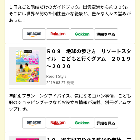
１冊丸ごと隠岐だけのガイドブック。出雲空港から約３０分。
そこには世界が認めた個性豊かな絶景と、豊かな人々の営みが
あった！
詳細を見る
Ｒ０９ 地球の歩き方 リゾートスタ
イル こどもと行くグアム ２０１９
～２０２０
Resort Style
2019.03.27 発売
年齢別プランニングアドバイス、気になるゴハン事情、こども
服のショッピングテクなどお役立ち情報が満載。別冊グアムマ
ップ付き。
詳細を見る
１０ 御朱印でめぐる秩父の寺社 三