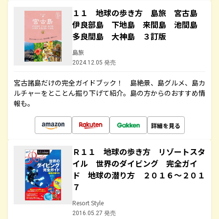
１１ 地球の歩き方 島旅 宮古島
伊良部島 下地島 来間島 池間島
多良間島 大神島 ３訂版
島旅
2024.12.05 発売
宮古諸島だけの完全ガイドブック！ 島絶景、島グルメ、島カ
ルチャーをとことん掘り下げて紹介。島の方からのおすすめ情
報も。
詳細を見る
Ｒ１１ 地球の歩き方 リゾートスタ
イル 世界のダイビング 完全ガイ
ド 地球の潜り方 ２０１６～２０１
７
Resort Style
2016.05.27 発売