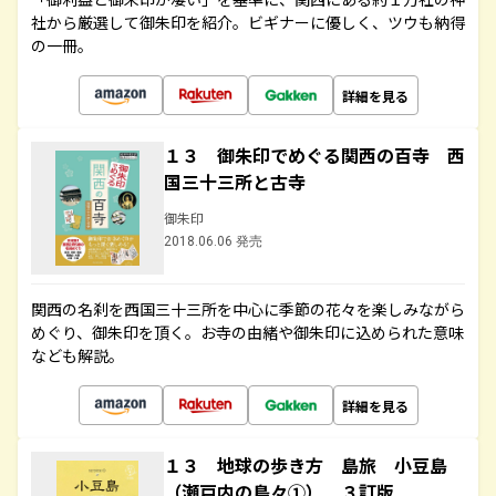
社から厳選して御朱印を紹介。ビギナーに優しく、ツウも納得
の一冊。
詳細を見る
１３ 御朱印でめぐる関西の百寺 西
国三十三所と古寺
御朱印
2018.06.06 発売
関西の名刹を西国三十三所を中心に季節の花々を楽しみながら
めぐり、御朱印を頂く。お寺の由緒や御朱印に込められた意味
なども解説。
詳細を見る
１３ 地球の歩き方 島旅 小豆島
（瀬戸内の島々①） ３訂版