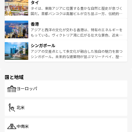
タイ
リティに包まれながら、韓国の多彩な魅力を心ゆくまで味
急速な発展と共に伝統が息づく。ハノイの古い町並みやホ
わってみてほしい。 なお、新着の韓国情報は
コンテンツ一
ーチミン市のフランス統治時代の建物も、独特の雰囲気を
タイは、東南アジアに位置する豊かな自然と歴史が息づく
覧
を参照してほしい。
醸し出している。また、バラエティの豊かさとおいしさで
国だ。首都バンコクは高層ビルが立ち並ぶ一方、伝統的な
世界中の食通を魅了してやまないベトナム料理も魅力のひ
寺院や市場がいたるところに点在し、古きよき文化と現代
香港
とつ。フォーやバインミー、ベトナムコーヒーなどは、ぜ
の活気が交差している。北部ではチェンマイなどの山岳地
ひ現地で味わいたい。どの地域を訪れてもあたたかい人々
帯で自然と触れ合い、南部ではプーケットやクラビの美し
アジアと西洋の文化が交わる香港は、特有のエネルギーを
が旅行者を迎えてくれるので、きっと忘れられない旅にな
いビーチでリゾート気分を楽しむことができる。タイ料理
もっている。ヴィクトリア湾に広がる壮大な景色、近未来
るはずだ。 なお、新着のベトナム情報は
コンテンツ一覧
を
は世界的に有名で、屋台から高級レストランまで味覚を刺
的なアートスポット、そして歴史と現代が融合した町並
参照してほしい。
シンガポール
激する。気候は一年中温暖で、どの季節にも異なる楽しみ
み、どこを訪れても感動するはず。観光スポットが密集し
が待っている。親しみやすいタイの人々、仏教を中心とし
ており、効率よく見どころを回れるのも魅力。息をのむよ
アジアの交差点として多文化が融合した独自の魅力を放つ
た文化、そして多様な観光資源が、訪れる旅人を魅了し続
うな絶景から文化的な体験まで、香港を存分に楽しみ尽く
シンガポール。未来的な建築物が並ぶマリーナベイ、歴史
ける。 なお、新着のタイ情報は
コンテンツ一覧
を参照して
そう。 なお、新着の香港情報は
コンテンツ一覧
を参照して
と伝統を感じられるエスニックタウン、多数の緑豊かな公
ほしい。
ほしい。
園や自然保護区など、自然が調和した近代的な景観と文化
の多様性あふれるカラフルな町は、どこを歩いても新しい
国と地域
発見がある。さらに、治安のよさや充実した公共交通機関
も、旅行者にとっては魅力的なポイント。グルメも豊富
で、ホーカーズは地元の風情を楽しめる外せないスポット
ヨーロッパ
だ。訪れる人を飽きさせないシンガポールで、多様な魅力
を体感しよう。 なお、新着のシンガポール情報は
コンテン
ツ一覧
を参照してほしい。
北米
中南米