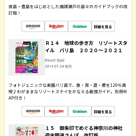
直島・豊島をはじめとした備讃瀬戸の島々のガイドブックの改
訂版！
詳細を見る
Ｒ１４ 地球の歩き方 リゾートスタ
イル バリ島 ２０２０～２０２１
Resort Style
2019.07.24 発売
フォトジェニックな楽園バリ島で、食・買・遊・癒を120％満
喫♪わがままなリゾートステイをかなえる最強ガイド。別冊M
AP付き！
詳細を見る
１５ 御朱印でめぐる神奈川の神社
週末開運さんぽ 改訂版