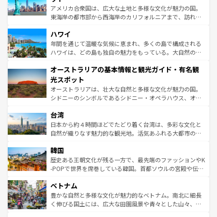
ことができる。国民の所得が高いため物価も高いが、旅行
アメリカ合衆国は、広大な土地と多様な文化が魅力の国。
者向けの交通パス提供のサービスもあり、うまく活用すれ
東海岸の都市部から西海岸のカリフォルニアまで、訪れる
ば市内交通費無料で観光を楽しむこともできる。 なお、新
場所ごとに異なる風景と体験が待っている。ニューヨーク
着のスイス情報は
コンテンツ一覧
を参照してほしい。
ハワイ
のような巨大都市は、観光、ショッピング、エンターテイ
ンメントが詰まった刺激的なスポットだ。一方、アメリカ
年間を通じて温暖な気候に恵まれ、多くの島で構成される
西部には大自然が広がり、グランドキャニオンやイエロー
ハワイは、どの島も独自の魅力をもっている。大自然の神
ストーン国立公園といった絶景が堪能できる。さらに、南
秘を感じたいなら、火山が生み出した壮大な景観を誇るハ
オーストラリアの基本情報と観光ガイド・有名観
部のニューオーリンズでは、音楽と美食が融合した独特の
ワイ島は見逃せない。また、定番の観光地といえばオアフ
文化が魅力。旅行者はアメリカの各地域で異なる魅力を楽
島だが、静かな自然を求めるならマウイ島やカウアイ島が
光スポット
しみながら、その多様性と豊かな歴史を感じることができ
おすすめ。エメラルドグリーンに輝く海をはじめ、豊かな
オーストラリアは、壮大な自然と多様な文化が魅力の国。
るだろう。車でのロードトリップや列車の旅も、アメリカ
文化や歴史が息づいている。「アロハスピリット」と呼ば
シドニーのシンボルであるシドニー・オペラハウス、オー
ならではの贅沢な旅のスタイルだ。 なお、新着のアメリカ
れるおもてなしの心で訪れる人々を迎えてくれるハワイの
ストラリア東海岸北部に広がる大サンゴ礁地帯グレートバ
情報は
コンテンツ一覧
を参照してほしい。
人々、おいしいローカルフードやハワイアンミュージッ
台湾
リアリーフや大陸中央部にそびえるウルル（エアーズロッ
ク、伝統的なフラダンスなど、すべてがハワイの魅力を彩
ク）、タスマニアの美しい原生林やケアンズの熱帯雨林な
日本から約４時間ほどでたどり着く台湾は、多彩な文化と
っている。訪れるたびに新しい発見と感動が待っているハ
ど、見どころがたくさん。また、カフェやワイン、オージ
自然が織りなす魅力的な観光地。活気あふれる大都市の台
ワイを、存分に味わってほしい。 なお、新着のハワイ情報
ービーフなどの食文化も豊かで、美味しいものであふれて
北やノスタルジックな町並みが人気な九份（ジォウフェ
は
コンテンツ一覧
を参照してほしい。
韓国
いる。アクティビティも充実しており、サーフィンやダイ
ン）、静ひつな山岳地帯である台湾東部など、都市の喧騒
ビング、ハイキングなど、アウトドア好きにはたまらな
と山間の静けさが共存しており、訪れる人に新しい発見と
歴史ある王朝文化が残る一方で、最先端のファッションやK
い。オーストラリアの多彩な魅力を存分に味わいつくそ
驚きをもたらしてくれる。また、奥深い台湾の食文化も魅
-POPで世界を席巻している韓国。首都ソウルの宮殿や伝統
う。 なお、新着のオーストラリア情報は
コンテンツ一覧
を
力で、夜市などの屋台グルメから高級料理、ヘルシーで美
家屋が並ぶエリアでは韓国の歴史と文化に浸ることがで
参照してほしい。
ベトナム
容にもいいと評判のスイーツなど、バラエティ豊かな料理
き、地方に足を延ばせば四季折々の自然美を楽しむことが
が味わえる。 なお、新着の台湾情報は
コンテンツ一覧
を参
できる。そして、キムチや焼肉、絶品のストリートフード
豊かな自然と多様な文化が魅力的なベトナム。南北に細長
照してほしい。
まで、さまざまな韓国料理が待っている。夜には、韓国な
く伸びる国土には、広大な田園風景や青々とした山々、世
らではのナイトライフも堪能できる。あたたかいホスピタ
界遺産に登録された壮大な自然景観が点在し、都市部では