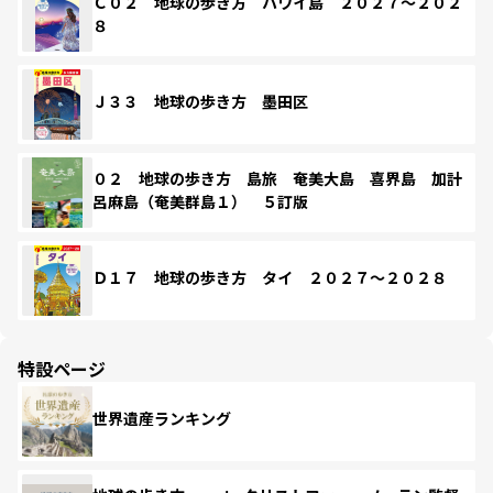
Ｃ０２ 地球の歩き方 ハワイ島 ２０２７～２０２
８
Ｊ３３ 地球の歩き方 墨田区
０２ 地球の歩き方 島旅 奄美大島 喜界島 加計
呂麻島（奄美群島１） ５訂版
Ｄ１７ 地球の歩き方 タイ ２０２７～２０２８
特設ページ
世界遺産ランキング