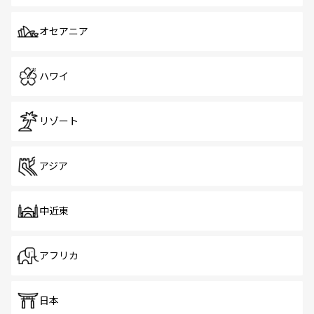
オセアニア
ハワイ
リゾート
アジア
中近東
アフリカ
日本