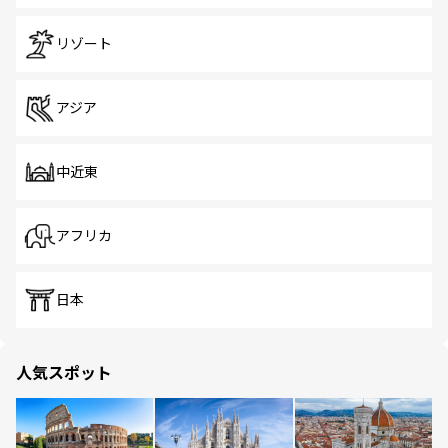
リゾート
アジア
中近東
アフリカ
日本
人気スポット