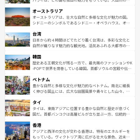
ストーン国立公園といった絶景が堪能できる。さらに、南
秘を感じたいなら、火山が生み出した壮大な景観を誇るハ
オーストラリア
部のニューオーリンズでは、音楽と美食が融合した独特の
ワイ島は見逃せない。また、定番の観光地といえばオアフ
文化が魅力。旅行者はアメリカの各地域で異なる魅力を楽
島だが、静かな自然を求めるならマウイ島やカウアイ島が
オーストラリアは、壮大な自然と多様な文化が魅力の国。
しみながら、その多様性と豊かな歴史を感じることができ
おすすめ。エメラルドグリーンに輝く海をはじめ、豊かな
シドニーのシンボルであるシドニー・オペラハウス、オー
るだろう。車でのロードトリップや列車の旅も、アメリカ
文化や歴史が息づいている。「アロハスピリット」と呼ば
ストラリア東海岸北部に広がる大サンゴ礁地帯グレートバ
ならではの贅沢な旅のスタイルだ。 なお、新着のアメリカ
台湾
れるおもてなしの心で訪れる人々を迎えてくれるハワイの
リアリーフや大陸中央部にそびえるウルル（エアーズロッ
情報は
コンテンツ一覧
を参照してほしい。
人々、おいしいローカルフードやハワイアンミュージッ
ク）、タスマニアの美しい原生林やケアンズの熱帯雨林な
日本から約４時間ほどでたどり着く台湾は、多彩な文化と
ク、伝統的なフラダンスなど、すべてがハワイの魅力を彩
ど、見どころがたくさん。また、カフェやワイン、オージ
自然が織りなす魅力的な観光地。活気あふれる大都市の台
っている。訪れるたびに新しい発見と感動が待っているハ
ービーフなどの食文化も豊かで、美味しいものであふれて
北やノスタルジックな町並みが人気な九份（ジォウフェ
ワイを、存分に味わってほしい。 なお、新着のハワイ情報
韓国
いる。アクティビティも充実しており、サーフィンやダイ
ン）、静ひつな山岳地帯である台湾東部など、都市の喧騒
は
コンテンツ一覧
を参照してほしい。
ビング、ハイキングなど、アウトドア好きにはたまらな
と山間の静けさが共存しており、訪れる人に新しい発見と
歴史ある王朝文化が残る一方で、最先端のファッションやK
い。オーストラリアの多彩な魅力を存分に味わいつくそ
驚きをもたらしてくれる。また、奥深い台湾の食文化も魅
-POPで世界を席巻している韓国。首都ソウルの宮殿や伝統
う。 なお、新着のオーストラリア情報は
コンテンツ一覧
を
力で、夜市などの屋台グルメから高級料理、ヘルシーで美
家屋が並ぶエリアでは韓国の歴史と文化に浸ることがで
参照してほしい。
ベトナム
容にもいいと評判のスイーツなど、バラエティ豊かな料理
き、地方に足を延ばせば四季折々の自然美を楽しむことが
が味わえる。 なお、新着の台湾情報は
コンテンツ一覧
を参
できる。そして、キムチや焼肉、絶品のストリートフード
豊かな自然と多様な文化が魅力的なベトナム。南北に細長
照してほしい。
まで、さまざまな韓国料理が待っている。夜には、韓国な
く伸びる国土には、広大な田園風景や青々とした山々、世
らではのナイトライフも堪能できる。あたたかいホスピタ
界遺産に登録された壮大な自然景観が点在し、都市部では
タイ
リティに包まれながら、韓国の多彩な魅力を心ゆくまで味
急速な発展と共に伝統が息づく。ハノイの古い町並みやホ
わってみてほしい。 なお、新着の韓国情報は
コンテンツ一
ーチミン市のフランス統治時代の建物も、独特の雰囲気を
タイは、東南アジアに位置する豊かな自然と歴史が息づく
覧
を参照してほしい。
醸し出している。また、バラエティの豊かさとおいしさで
国だ。首都バンコクは高層ビルが立ち並ぶ一方、伝統的な
世界中の食通を魅了してやまないベトナム料理も魅力のひ
寺院や市場がいたるところに点在し、古きよき文化と現代
香港
とつ。フォーやバインミー、ベトナムコーヒーなどは、ぜ
の活気が交差している。北部ではチェンマイなどの山岳地
ひ現地で味わいたい。どの地域を訪れてもあたたかい人々
帯で自然と触れ合い、南部ではプーケットやクラビの美し
アジアと西洋の文化が交わる香港は、特有のエネルギーを
が旅行者を迎えてくれるので、きっと忘れられない旅にな
いビーチでリゾート気分を楽しむことができる。タイ料理
もっている。ヴィクトリア湾に広がる壮大な景色、近未来