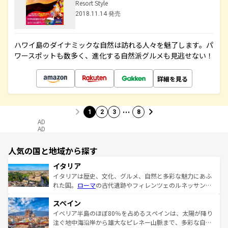
Resort Style
2018.11.14 発売
ハワイ島のダイナミックな自然は訪れる人々を魅了します。パ
ワースポットも数多く、進化する自然派グルメも見逃せない！
詳細を見る
…
1
2
3
8
AD
AD
人気の国と地域から探す
イタリア
イタリアは歴史、文化、グルメ、自然と多彩な魅力にあふ
れた国。
ローマ
の古代遺跡やフィレンツェのルネッサンス
美術、ヴェネツィアの運河など、歴史あるスポットはもち
スペイン
ろん、トスカーナの美しい田園風景やアマルフィ海岸の絶
景など、自然景観も見逃せない。観光の合間には、本場の
イベリア半島のほぼ80％を占めるスペインは、太陽が降り
ピザやパスタなど、絶品のイタリア料理を堪能することも
注ぐ地中海沿岸から雄大なピレネー山脈まで、多彩な自然