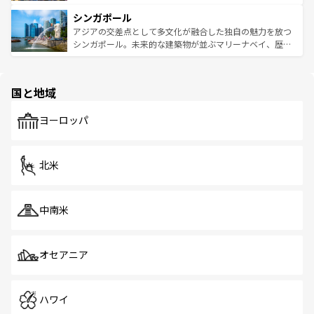
るはずだ。 なお、新着のベトナム情報は
コンテンツ一覧
を
は世界的に有名で、屋台から高級レストランまで味覚を刺
的なアートスポット、そして歴史と現代が融合した町並
参照してほしい。
シンガポール
激する。気候は一年中温暖で、どの季節にも異なる楽しみ
み、どこを訪れても感動するはず。観光スポットが密集し
が待っている。親しみやすいタイの人々、仏教を中心とし
ており、効率よく見どころを回れるのも魅力。息をのむよ
アジアの交差点として多文化が融合した独自の魅力を放つ
た文化、そして多様な観光資源が、訪れる旅人を魅了し続
うな絶景から文化的な体験まで、香港を存分に楽しみ尽く
シンガポール。未来的な建築物が並ぶマリーナベイ、歴史
ける。 なお、新着のタイ情報は
コンテンツ一覧
を参照して
そう。 なお、新着の香港情報は
コンテンツ一覧
を参照して
と伝統を感じられるエスニックタウン、多数の緑豊かな公
ほしい。
ほしい。
園や自然保護区など、自然が調和した近代的な景観と文化
の多様性あふれるカラフルな町は、どこを歩いても新しい
国と地域
発見がある。さらに、治安のよさや充実した公共交通機関
も、旅行者にとっては魅力的なポイント。グルメも豊富
で、ホーカーズは地元の風情を楽しめる外せないスポット
ヨーロッパ
だ。訪れる人を飽きさせないシンガポールで、多様な魅力
を体感しよう。 なお、新着のシンガポール情報は
コンテン
ツ一覧
を参照してほしい。
北米
中南米
オセアニア
ハワイ