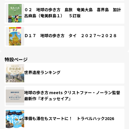
０２ 地球の歩き方 島旅 奄美大島 喜界島 加計
呂麻島（奄美群島１） ５訂版
Ｄ１７ 地球の歩き方 タイ ２０２７～２０２８
特設ページ
世界遺産ランキング
地球の歩き方 meets クリストファー・ノーラン監督
最新作『オデュッセイア』
準備も滞在もスマートに！ トラベルハック2026