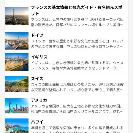
できる。朝目覚めてから夜眠るまで、すべての瞬間を楽し
と文化が詰まったヨーロッパ屈指の旅行先だ。多様な地域
フランスの基本情報と観光ガイド・有名観光スポ
ませてくれるイタリアで、忘れられない旅をしてみよう！
文化が根付くこの国では、情熱的なフラメンコ、熱気あふ
なお、新着のイタリア情報は
コンテンツ一覧
を参照してほ
れる闘牛、そして美味しいタパスが生活の一部となってい
ット
しい。
る。首都マドリードの洗練された雰囲気や、バルセロナの
フランスは、世界中の旅行者を魅了し続けるヨーロッパ屈
アートに溢れた街角から、地方では古代ローマ遺跡や中世
指の観光地だ。首都パリのエッフェル塔やルーブル美術館
の城塞都市、穏やかなビーチリゾートまで多彩な表情を見
といった象徴的なスポットから、田舎町の古風な美しさま
せる。地方によって風土や気候が異なるスペインはその個
ドイツ
で、幅広い魅力が詰まっている。華麗な宮殿、歴史的な大
性で訪れる人を魅了する。 なお、新着のスペイン情報は
コ
聖堂、美しいビーチ、そして豊かな自然が、訪れる者を心
ドイツは、豊かな歴史と多彩な文化が交差するヨーロッパ
ンテンツ一覧
を参照してほしい。
から魅了する。また、フランスは美食の国としても知ら
の中心に位置する国。中世の街並みが残るロマンチック街
れ、フランス料理はユネスコ無形文化遺産にも登録されて
道から、未来を先取りするようなモダンな都市まで多様な
イギリス
いる。シャンパンの発祥地であるランス、プロヴァンスの
顔を持つこの国は、どこを歩いても飽きることがない。ベ
香り高いラベンダー畑など、多彩な楽しみ方が可能だ。さ
ルリンの文化的活気、バイエルン州のアルプスの絶景、そ
イギリスは、古きよき伝統と最先端が共存する国。ウェス
らに、パリ以外の地域にも魅力が溢れており、どの街角に
してライン川沿いのワイン畑といった風景は必見。ビール
トミンスター寺院や大英博物館のようなランドマーク、歴
も豊かな歴史と文化が息づいている。パリ以外の個性あふ
とソーセージを味わいながら地元の人と過ごす楽しい時間
史ある大学都市、美しい丘陵地帯や牧歌的な風景など、エ
れる地方に足を運ぶとそれぞれで全く異なる文化を体験で
スイス
は、お酒好きな人にはぜひ体験してほしい。 なお、新着の
リアごとに異なる魅力がある。また、優雅なアフタヌーン
きるだろう。 なお、新着のフランス情報は
コンテンツ一覧
ドイツ情報は
コンテンツ一覧
を参照してほしい。
ティー、ビール好きにはたまらない英国パブ、サッカー観
スイスの国土面積は九州ほどの広さだが、運行時刻が正確
を参照してほしい。
戦など、本場だからこそできる体験も豊富。イギリスを旅
な交通網が整備されており、初心者でも安心して個人旅行
して楽しみつくそう。 なお、新着のイギリス情報は
コンテ
を楽しめる。日本同様に時刻表どおりの旅が可能だ。中世
アメリカ
ンツ一覧
を参照してほしい。
の建物がそのまま残る町や、スイスならではのユニークな
博物館もあり、アルプス観光だけでなく町歩きも満喫する
アメリカ合衆国は、広大な土地と多様な文化が魅力の国。
ことができる。国民の所得が高いため物価も高いが、旅行
東海岸の都市部から西海岸のカリフォルニアまで、訪れる
者向けの交通パス提供のサービスもあり、うまく活用すれ
場所ごとに異なる風景と体験が待っている。ニューヨーク
ハワイ
ば市内交通費無料で観光を楽しむこともできる。 なお、新
のような巨大都市は、観光、ショッピング、エンターテイ
着のスイス情報は
コンテンツ一覧
を参照してほしい。
ンメントが詰まった刺激的なスポットだ。一方、アメリカ
年間を通じて温暖な気候に恵まれ、多くの島で構成される
西部には大自然が広がり、グランドキャニオンやイエロー
ハワイは、どの島も独自の魅力をもっている。大自然の神