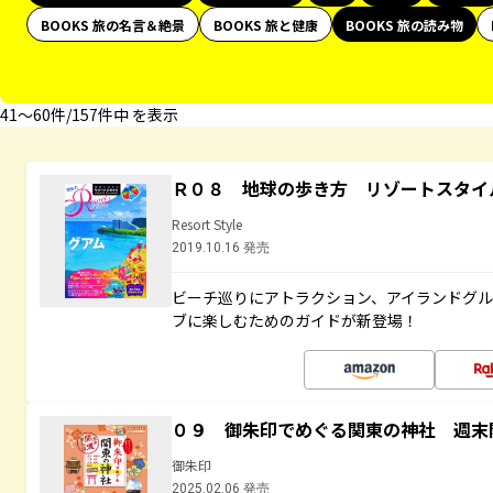
BOOKS 旅の名言＆絶景
BOOKS 旅と健康
BOOKS 旅の読み物
41〜60件/157件中 を表示
Ｒ０８ 地球の歩き方 リゾートスタイ
Resort Style
2019.10.16 発売
ビーチ巡りにアトラクション、アイランドグル
ブに楽しむためのガイドが新登場！
０９ 御朱印でめぐる関東の神社 週末
御朱印
2025.02.06 発売