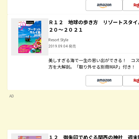
Ｒ１２ 地球の歩き方 リゾートスタイ
２０～２０２１
Resort Style
2019.09.04 発売
美しすぎる海で一生の思い出ができる！ コ
方を大解剖。「取り外せる別冊MAP」付き！
AD
１２ 御朱印でめぐる関西の神社 週末