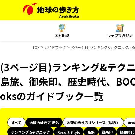
国と地域
ウェブマガジン
TOP
ガイドブック
(3ページ目)ランキング&テクニック、Res
(3ページ目)ランキング&テクニック
島旅、御朱印、歴史時代、BOOK
oksのガイドブック一覧
すべて
地球の歩き方 海外
地球の歩き方 Jシリーズ（国内）
aru
ランキング&テクニック
Resort Style
島旅
御朱印
歴史時代