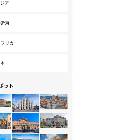
アジア
中近東
アフリカ
日本
ポット