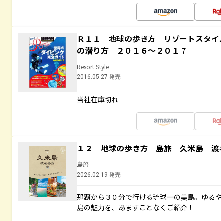
Ｒ１１ 地球の歩き方 リゾートスタイ
の潜り方 ２０１６～２０１７
Resort Style
2016.05.27 発売
当社在庫切れ
１２ 地球の歩き方 島旅 久米島 渡
島旅
2026.02.19 発売
那覇から３０分で行ける琉球一の美島。ゆる
島の魅力を、あますことなくご紹介！