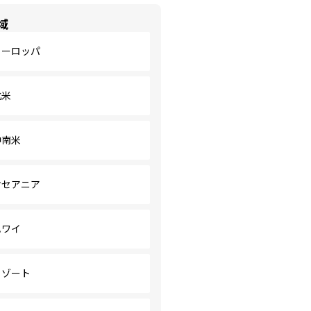
域
ヨーロッパ
北米
中南米
オセアニア
ハワイ
リゾート