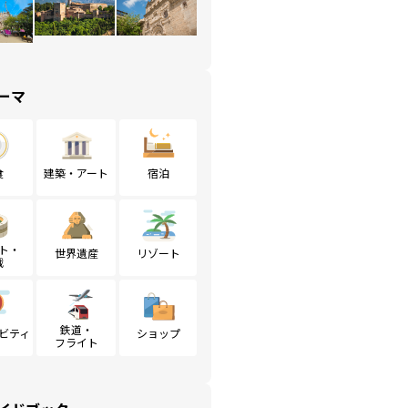
ーマ
食
建築・アート
宿泊
ト・
世界遺産
リゾート
戦
鉄道・
ビティ
ショップ
フライト