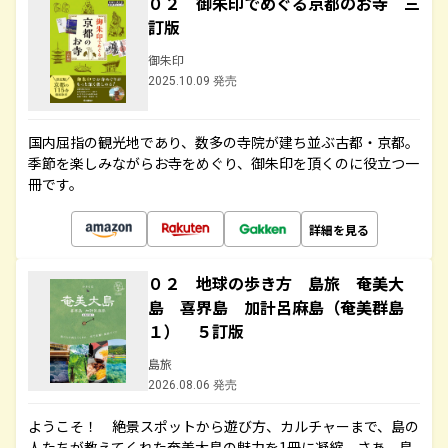
０２ 御朱印でめぐる京都のお寺 三
訂版
御朱印
2025.10.09 発売
国内屈指の観光地であり、数多の寺院が建ち並ぶ古都・京都。
季節を楽しみながらお寺をめぐり、御朱印を頂くのに役立つ一
冊です。
詳細を見る
０２ 地球の歩き方 島旅 奄美大
島 喜界島 加計呂麻島（奄美群島
１） ５訂版
島旅
2026.08.06 発売
ようこそ！ 絶景スポットから遊び方、カルチャーまで、島の
人たちが教えてくれた奄美大島の魅力を1冊に凝縮。さあ、島