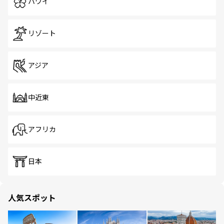
ハワイ
リゾート
アジア
中近東
アフリカ
日本
人気スポット