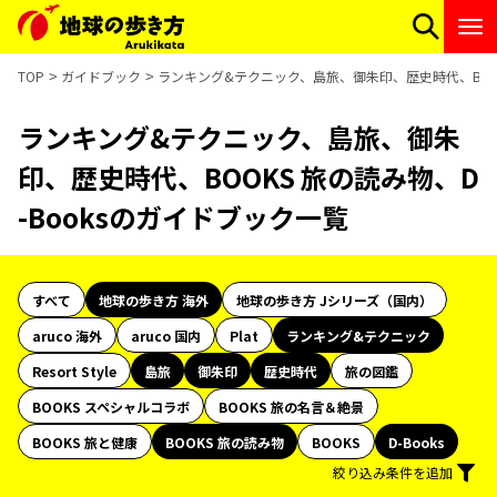
TOP
ガイドブック
ランキング&テクニック、島旅、御朱印、歴史時代、BOOK
ランキング&テクニック、島旅、御朱
印、歴史時代、BOOKS 旅の読み物、D
-Booksのガイドブック一覧
すべて
地球の歩き方 海外
地球の歩き方 Jシリーズ（国内）
aruco 海外
aruco 国内
Plat
ランキング&テクニック
Resort Style
島旅
御朱印
歴史時代
旅の図鑑
BOOKS スペシャルコラボ
BOOKS 旅の名言＆絶景
BOOKS 旅と健康
BOOKS 旅の読み物
BOOKS
D-Books
絞り込み条件を追加