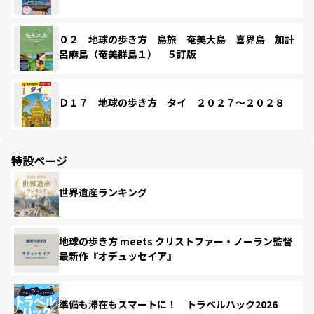
０２ 地球の歩き方 島旅 奄美大島 喜界島 加計
呂麻島（奄美群島１） ５訂版
Ｄ１７ 地球の歩き方 タイ ２０２７～２０２８
特設ページ
世界遺産ランキング
地球の歩き方 meets クリストファー・ノーラン監督
最新作『オデュッセイア』
準備も滞在もスマートに！ トラベルハック2026