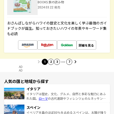
BOOKS 旅の読み物
2024.03.22 発売
おさんぽしながらハワイの歴史と文化を楽しく学ぶ最強のガイ
ドブックが誕生。知っておきたいハワイの年表やキーワード集
も必読
詳細を見る
…
1
2
3
7
AD
AD
人気の国と地域から探す
イタリア
イタリアは歴史、文化、グルメ、自然と多彩な魅力にあふ
れた国。
ローマ
の古代遺跡やフィレンツェのルネッサンス
美術、ヴェネツィアの運河など、歴史あるスポットはもち
スペイン
ろん、トスカーナの美しい田園風景やアマルフィ海岸の絶
景など、自然景観も見逃せない。観光の合間には、本場の
イベリア半島のほぼ80％を占めるスペインは、太陽が降り