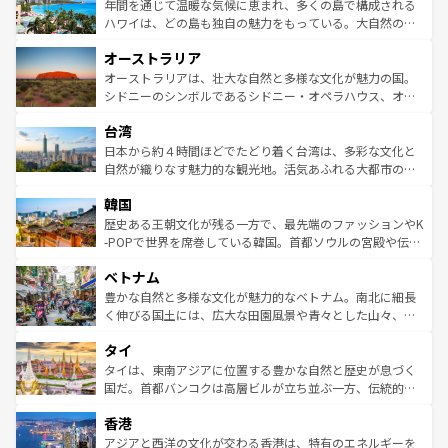
着のスイス情報は
コンテンツ一覧
を参照してほしい。
ンメントが詰まった刺激的なスポットだ。一方、アメリカ
年間を通じて温暖な気候に恵まれ、多くの島で構成される
西部には大自然が広がり、グランドキャニオンやイエロー
ハワイは、どの島も独自の魅力をもっている。大自然の神
ストーン国立公園といった絶景が堪能できる。さらに、南
秘を感じたいなら、火山が生み出した壮大な景観を誇るハ
オーストラリア
部のニューオーリンズでは、音楽と美食が融合した独特の
ワイ島は見逃せない。また、定番の観光地といえばオアフ
文化が魅力。旅行者はアメリカの各地域で異なる魅力を楽
島だが、静かな自然を求めるならマウイ島やカウアイ島が
オーストラリアは、壮大な自然と多様な文化が魅力の国。
しみながら、その多様性と豊かな歴史を感じることができ
おすすめ。エメラルドグリーンに輝く海をはじめ、豊かな
シドニーのシンボルであるシドニー・オペラハウス、オー
るだろう。車でのロードトリップや列車の旅も、アメリカ
文化や歴史が息づいている。「アロハスピリット」と呼ば
ストラリア東海岸北部に広がる大サンゴ礁地帯グレートバ
ならではの贅沢な旅のスタイルだ。 なお、新着のアメリカ
台湾
れるおもてなしの心で訪れる人々を迎えてくれるハワイの
リアリーフや大陸中央部にそびえるウルル（エアーズロッ
情報は
コンテンツ一覧
を参照してほしい。
人々、おいしいローカルフードやハワイアンミュージッ
ク）、タスマニアの美しい原生林やケアンズの熱帯雨林な
日本から約４時間ほどでたどり着く台湾は、多彩な文化と
ク、伝統的なフラダンスなど、すべてがハワイの魅力を彩
ど、見どころがたくさん。また、カフェやワイン、オージ
自然が織りなす魅力的な観光地。活気あふれる大都市の台
っている。訪れるたびに新しい発見と感動が待っているハ
ービーフなどの食文化も豊かで、美味しいものであふれて
北やノスタルジックな町並みが人気な九份（ジォウフェ
ワイを、存分に味わってほしい。 なお、新着のハワイ情報
韓国
いる。アクティビティも充実しており、サーフィンやダイ
ン）、静ひつな山岳地帯である台湾東部など、都市の喧騒
は
コンテンツ一覧
を参照してほしい。
ビング、ハイキングなど、アウトドア好きにはたまらな
と山間の静けさが共存しており、訪れる人に新しい発見と
歴史ある王朝文化が残る一方で、最先端のファッションやK
い。オーストラリアの多彩な魅力を存分に味わいつくそ
驚きをもたらしてくれる。また、奥深い台湾の食文化も魅
-POPで世界を席巻している韓国。首都ソウルの宮殿や伝統
う。 なお、新着のオーストラリア情報は
コンテンツ一覧
を
力で、夜市などの屋台グルメから高級料理、ヘルシーで美
家屋が並ぶエリアでは韓国の歴史と文化に浸ることがで
参照してほしい。
ベトナム
容にもいいと評判のスイーツなど、バラエティ豊かな料理
き、地方に足を延ばせば四季折々の自然美を楽しむことが
が味わえる。 なお、新着の台湾情報は
コンテンツ一覧
を参
できる。そして、キムチや焼肉、絶品のストリートフード
豊かな自然と多様な文化が魅力的なベトナム。南北に細長
照してほしい。
まで、さまざまな韓国料理が待っている。夜には、韓国な
く伸びる国土には、広大な田園風景や青々とした山々、世
らではのナイトライフも堪能できる。あたたかいホスピタ
界遺産に登録された壮大な自然景観が点在し、都市部では
タイ
リティに包まれながら、韓国の多彩な魅力を心ゆくまで味
急速な発展と共に伝統が息づく。ハノイの古い町並みやホ
わってみてほしい。 なお、新着の韓国情報は
コンテンツ一
ーチミン市のフランス統治時代の建物も、独特の雰囲気を
タイは、東南アジアに位置する豊かな自然と歴史が息づく
覧
を参照してほしい。
醸し出している。また、バラエティの豊かさとおいしさで
国だ。首都バンコクは高層ビルが立ち並ぶ一方、伝統的な
世界中の食通を魅了してやまないベトナム料理も魅力のひ
寺院や市場がいたるところに点在し、古きよき文化と現代
香港
とつ。フォーやバインミー、ベトナムコーヒーなどは、ぜ
の活気が交差している。北部ではチェンマイなどの山岳地
ひ現地で味わいたい。どの地域を訪れてもあたたかい人々
帯で自然と触れ合い、南部ではプーケットやクラビの美し
アジアと西洋の文化が交わる香港は、特有のエネルギーを