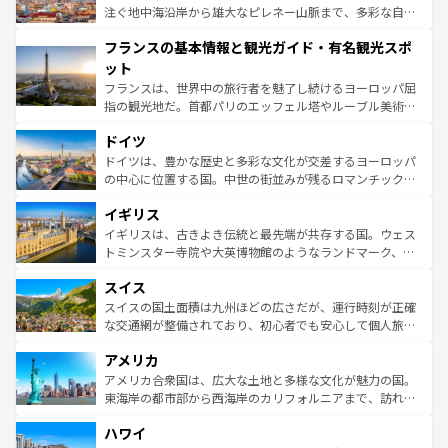
ピザやパスタなど、絶品のイタリア料理を堪能することも
注ぐ地中海沿岸から雄大なピレネー山脈まで、多彩な自然
できる。朝目覚めてから夜眠るまで、すべての瞬間を楽し
と文化が詰まったヨーロッパ屈指の旅行先だ。多様な地域
フランスの基本情報と観光ガイド・有名観光スポ
ませてくれるイタリアで、忘れられない旅をしてみよう！
文化が根付くこの国では、情熱的なフラメンコ、熱気あふ
なお、新着のイタリア情報は
コンテンツ一覧
を参照してほ
れる闘牛、そして美味しいタパスが生活の一部となってい
ット
しい。
る。首都マドリードの洗練された雰囲気や、バルセロナの
フランスは、世界中の旅行者を魅了し続けるヨーロッパ屈
アートに溢れた街角から、地方では古代ローマ遺跡や中世
指の観光地だ。首都パリのエッフェル塔やルーブル美術館
の城塞都市、穏やかなビーチリゾートまで多彩な表情を見
といった象徴的なスポットから、田舎町の古風な美しさま
せる。地方によって風土や気候が異なるスペインはその個
ドイツ
で、幅広い魅力が詰まっている。華麗な宮殿、歴史的な大
性で訪れる人を魅了する。 なお、新着のスペイン情報は
コ
聖堂、美しいビーチ、そして豊かな自然が、訪れる者を心
ドイツは、豊かな歴史と多彩な文化が交差するヨーロッパ
ンテンツ一覧
を参照してほしい。
から魅了する。また、フランスは美食の国としても知ら
の中心に位置する国。中世の街並みが残るロマンチック街
れ、フランス料理はユネスコ無形文化遺産にも登録されて
道から、未来を先取りするようなモダンな都市まで多様な
イギリス
いる。シャンパンの発祥地であるランス、プロヴァンスの
顔を持つこの国は、どこを歩いても飽きることがない。ベ
香り高いラベンダー畑など、多彩な楽しみ方が可能だ。さ
ルリンの文化的活気、バイエルン州のアルプスの絶景、そ
イギリスは、古きよき伝統と最先端が共存する国。ウェス
らに、パリ以外の地域にも魅力が溢れており、どの街角に
してライン川沿いのワイン畑といった風景は必見。ビール
トミンスター寺院や大英博物館のようなランドマーク、歴
も豊かな歴史と文化が息づいている。パリ以外の個性あふ
とソーセージを味わいながら地元の人と過ごす楽しい時間
史ある大学都市、美しい丘陵地帯や牧歌的な風景など、エ
れる地方に足を運ぶとそれぞれで全く異なる文化を体験で
スイス
は、お酒好きな人にはぜひ体験してほしい。 なお、新着の
リアごとに異なる魅力がある。また、優雅なアフタヌーン
きるだろう。 なお、新着のフランス情報は
コンテンツ一覧
ドイツ情報は
コンテンツ一覧
を参照してほしい。
ティー、ビール好きにはたまらない英国パブ、サッカー観
スイスの国土面積は九州ほどの広さだが、運行時刻が正確
を参照してほしい。
戦など、本場だからこそできる体験も豊富。イギリスを旅
な交通網が整備されており、初心者でも安心して個人旅行
して楽しみつくそう。 なお、新着のイギリス情報は
コンテ
を楽しめる。日本同様に時刻表どおりの旅が可能だ。中世
アメリカ
ンツ一覧
を参照してほしい。
の建物がそのまま残る町や、スイスならではのユニークな
博物館もあり、アルプス観光だけでなく町歩きも満喫する
アメリカ合衆国は、広大な土地と多様な文化が魅力の国。
ことができる。国民の所得が高いため物価も高いが、旅行
東海岸の都市部から西海岸のカリフォルニアまで、訪れる
者向けの交通パス提供のサービスもあり、うまく活用すれ
場所ごとに異なる風景と体験が待っている。ニューヨーク
ハワイ
ば市内交通費無料で観光を楽しむこともできる。 なお、新
のような巨大都市は、観光、ショッピング、エンターテイ