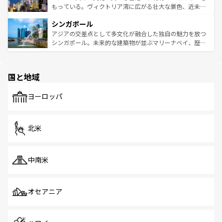
が旅行者を迎えてくれるので、きっと忘れられない旅にな
いビーチでリゾート気分を楽しむことができる。タイ料理
もっている。ヴィクトリア湾に広がる壮大な景色、近未来
るはずだ。 なお、新着のベトナム情報は
コンテンツ一覧
を
は世界的に有名で、屋台から高級レストランまで味覚を刺
的なアートスポット、そして歴史と現代が融合した町並
参照してほしい。
シンガポール
激する。気候は一年中温暖で、どの季節にも異なる楽しみ
み、どこを訪れても感動するはず。観光スポットが密集し
が待っている。親しみやすいタイの人々、仏教を中心とし
ており、効率よく見どころを回れるのも魅力。息をのむよ
アジアの交差点として多文化が融合した独自の魅力を放つ
た文化、そして多様な観光資源が、訪れる旅人を魅了し続
うな絶景から文化的な体験まで、香港を存分に楽しみ尽く
シンガポール。未来的な建築物が並ぶマリーナベイ、歴史
ける。 なお、新着のタイ情報は
コンテンツ一覧
を参照して
そう。 なお、新着の香港情報は
コンテンツ一覧
を参照して
と伝統を感じられるエスニックタウン、多数の緑豊かな公
ほしい。
ほしい。
園や自然保護区など、自然が調和した近代的な景観と文化
の多様性あふれるカラフルな町は、どこを歩いても新しい
国と地域
発見がある。さらに、治安のよさや充実した公共交通機関
も、旅行者にとっては魅力的なポイント。グルメも豊富
で、ホーカーズは地元の風情を楽しめる外せないスポット
ヨーロッパ
だ。訪れる人を飽きさせないシンガポールで、多様な魅力
を体感しよう。 なお、新着のシンガポール情報は
コンテン
ツ一覧
を参照してほしい。
北米
中南米
オセアニア