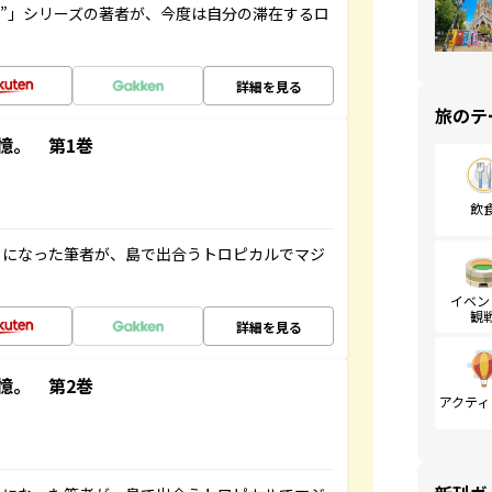
ト”」シリーズの著者が、今度は自分の滞在するロ
詳細を見る
旅のテ
憶。 第1巻
飲
とになった筆者が、島で出合うトロピカルでマジ
イベン
観
詳細を見る
憶。 第2巻
アクティ