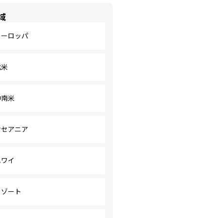
域
ヨーロッパ
北米
中南米
オセアニア
ハワイ
リゾート