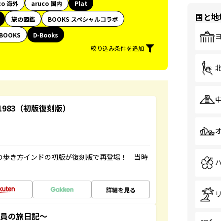
co 海外
aruco 国内
Plat
国と地
旅の図鑑
BOOKS スペシャルコラボ
BOOKS
D-Books
絞り込み条件を追加
-1983（初版復刻版）
球の歩き方インドの初版が復刻版で再登場！ 当時
詳細を見る
社員の旅日記～