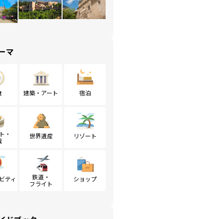
ーマ
食
建築・アート
宿泊
ト・
世界遺産
リゾート
戦
鉄道・
ビティ
ショップ
フライト