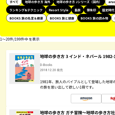
すべて
地球の歩き方 海外
地球の歩き方 Jシリーズ（国内）
aru
ランキング&テクニック
Resort Style
島旅
御朱印
歴史時代
BOOKS 旅の名言＆絶景
BOOKS 旅と健康
BOOKS 旅の読み物
1〜20件/199件中 を表示
地球の歩き方 3 インド・ネパール 1982
D-Books
2018.12.20 発売
1981年、旅人のバイブルとして登場した地
の旅を思い出して欲しい1冊です。
地球の歩き方 ガチ冒険～地球の歩き方