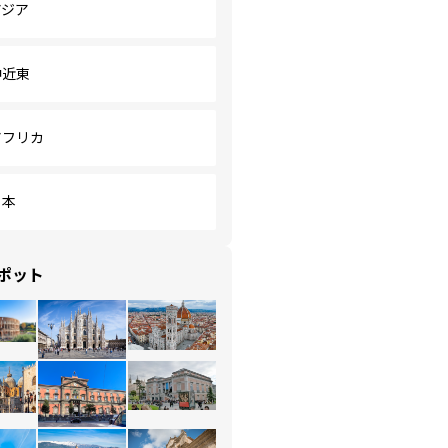
アジア
中近東
アフリカ
日本
ポット