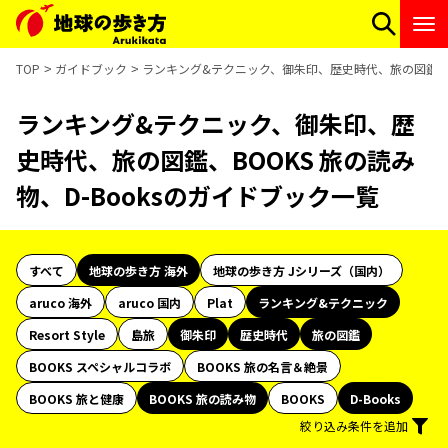
TOP
ガイドブック
ランキング&テクニック、御朱印、歴史時代、旅の図鑑、BO
ランキング&テクニック、御朱印、歴
史時代、旅の図鑑、BOOKS 旅の読み
物、D-Booksのガイドブック一覧
すべて
地球の歩き方 海外
地球の歩き方 Jシリーズ（国内）
aruco 海外
aruco 国内
Plat
ランキング&テクニック
Resort Style
島旅
御朱印
歴史時代
旅の図鑑
BOOKS スペシャルコラボ
BOOKS 旅の名言＆絶景
BOOKS 旅と健康
BOOKS 旅の読み物
BOOKS
D-Books
絞り込み条件を追加