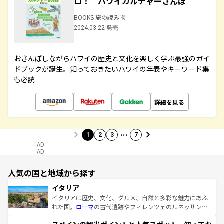
ロ！ ハワイカルチャーさんぽ
BOOKS 旅の読み物
2024.03.22 発売
おさんぽしながらハワイの歴史と文化を楽しく学ぶ最強のガイ
ドブックが誕生。知っておきたいハワイの年表やキーワード集
も必読
詳細を見る
…
1
2
3
7
AD
AD
人気の国と地域から探す
イタリア
イタリアは歴史、文化、グルメ、自然と多彩な魅力にあふ
れた国。
ローマ
の古代遺跡やフィレンツェのルネッサンス
美術、ヴェネツィアの運河など、歴史あるスポットはもち