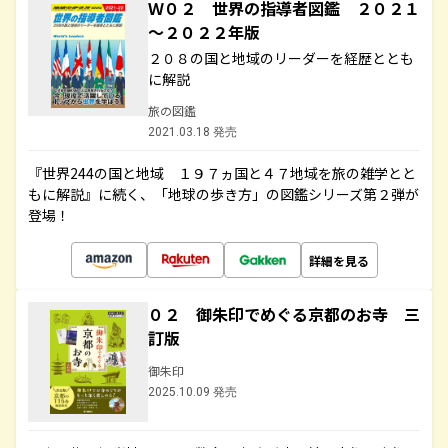
Ｗ０２ 世界の指導者図鑑 ２０２１
～２０２２年版
２０８の国と地域のリーダーを経歴ととも
に解説
旅の図鑑
2021.03.18 発売
『世界244の国と地域 １９７ヵ国と４７地域を旅の雑学とと
もに解説』に続く、「地球の歩き方」の図鑑シリーズ第２弾が
登場！
詳細を見る
０２ 御朱印でめぐる京都のお寺 三
訂版
御朱印
2025.10.09 発売