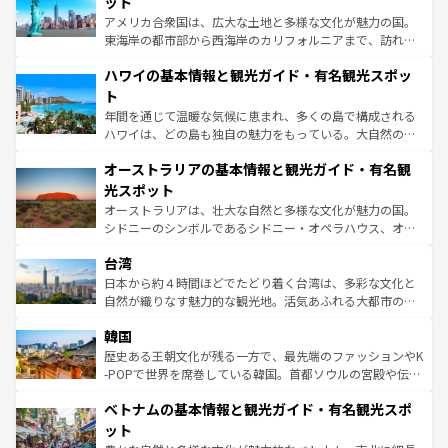
ット
ことができる。国民の所得が高いため物価も高いが、旅行
アメリカ合衆国は、広大な土地と多様な文化が魅力の国。
者向けの交通パス提供のサービスもあり、うまく活用すれ
東海岸の都市部から西海岸のカリフォルニアまで、訪れる
ば市内交通費無料で観光を楽しむこともできる。 なお、新
場所ごとに異なる風景と体験が待っている。ニューヨーク
着のスイス情報は
コンテンツ一覧
を参照してほしい。
ハワイの基本情報と観光ガイド・有名観光スポッ
のような巨大都市は、観光、ショッピング、エンターテイ
ンメントが詰まった刺激的なスポットだ。一方、アメリカ
ト
西部には大自然が広がり、グランドキャニオンやイエロー
年間を通じて温暖な気候に恵まれ、多くの島で構成される
ストーン国立公園といった絶景が堪能できる。さらに、南
ハワイは、どの島も独自の魅力をもっている。大自然の神
部のニューオーリンズでは、音楽と美食が融合した独特の
秘を感じたいなら、火山が生み出した壮大な景観を誇るハ
文化が魅力。旅行者はアメリカの各地域で異なる魅力を楽
オーストラリアの基本情報と観光ガイド・有名観
ワイ島は見逃せない。また、定番の観光地といえばオアフ
しみながら、その多様性と豊かな歴史を感じることができ
島だが、静かな自然を求めるならマウイ島やカウアイ島が
光スポット
るだろう。車でのロードトリップや列車の旅も、アメリカ
おすすめ。エメラルドグリーンに輝く海をはじめ、豊かな
オーストラリアは、壮大な自然と多様な文化が魅力の国。
ならではの贅沢な旅のスタイルだ。 なお、新着のアメリカ
文化や歴史が息づいている。「アロハスピリット」と呼ば
シドニーのシンボルであるシドニー・オペラハウス、オー
情報は
コンテンツ一覧
を参照してほしい。
れるおもてなしの心で訪れる人々を迎えてくれるハワイの
ストラリア東海岸北部に広がる大サンゴ礁地帯グレートバ
人々、おいしいローカルフードやハワイアンミュージッ
台湾
リアリーフや大陸中央部にそびえるウルル（エアーズロッ
ク、伝統的なフラダンスなど、すべてがハワイの魅力を彩
ク）、タスマニアの美しい原生林やケアンズの熱帯雨林な
日本から約４時間ほどでたどり着く台湾は、多彩な文化と
っている。訪れるたびに新しい発見と感動が待っているハ
ど、見どころがたくさん。また、カフェやワイン、オージ
自然が織りなす魅力的な観光地。活気あふれる大都市の台
ワイを、存分に味わってほしい。 なお、新着のハワイ情報
ービーフなどの食文化も豊かで、美味しいものであふれて
北やノスタルジックな町並みが人気な九份（ジォウフェ
は
コンテンツ一覧
を参照してほしい。
韓国
いる。アクティビティも充実しており、サーフィンやダイ
ン）、静ひつな山岳地帯である台湾東部など、都市の喧騒
ビング、ハイキングなど、アウトドア好きにはたまらな
と山間の静けさが共存しており、訪れる人に新しい発見と
歴史ある王朝文化が残る一方で、最先端のファッションやK
い。オーストラリアの多彩な魅力を存分に味わいつくそ
驚きをもたらしてくれる。また、奥深い台湾の食文化も魅
-POPで世界を席巻している韓国。首都ソウルの宮殿や伝統
う。 なお、新着のオーストラリア情報は
コンテンツ一覧
を
力で、夜市などの屋台グルメから高級料理、ヘルシーで美
家屋が並ぶエリアでは韓国の歴史と文化に浸ることがで
参照してほしい。
ベトナムの基本情報と観光ガイド・有名観光スポ
容にもいいと評判のスイーツなど、バラエティ豊かな料理
き、地方に足を延ばせば四季折々の自然美を楽しむことが
が味わえる。 なお、新着の台湾情報は
コンテンツ一覧
を参
できる。そして、キムチや焼肉、絶品のストリートフード
ット
照してほしい。
まで、さまざまな韓国料理が待っている。夜には、韓国な