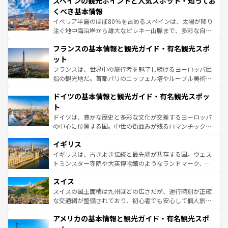
スペインの観光ポイントと人気スポット・知ってお
ろん、トスカーナの美しい田園風景やアマルフィ海岸の絶
景など、自然景観も見逃せない。観光の合間には、本場の
くべき基本情報
ピザやパスタなど、絶品のイタリア料理を堪能することも
イベリア半島のほぼ80％を占めるスペインは、太陽が降り
できる。朝目覚めてから夜眠るまで、すべての瞬間を楽し
注ぐ地中海沿岸から雄大なピレネー山脈まで、多彩な自然
ませてくれるイタリアで、忘れられない旅をしてみよう！
と文化が詰まったヨーロッパ屈指の旅行先だ。多様な地域
なお、新着のイタリア情報は
コンテンツ一覧
を参照してほ
フランスの基本情報と観光ガイド・有名観光スポ
文化が根付くこの国では、情熱的なフラメンコ、熱気あふ
しい。
れる闘牛、そして美味しいタパスが生活の一部となってい
ット
る。首都マドリードの洗練された雰囲気や、バルセロナの
フランスは、世界中の旅行者を魅了し続けるヨーロッパ屈
アートに溢れた街角から、地方では古代ローマ遺跡や中世
指の観光地だ。首都パリのエッフェル塔やルーブル美術館
の城塞都市、穏やかなビーチリゾートまで多彩な表情を見
といった象徴的なスポットから、田舎町の古風な美しさま
せる。地方によって風土や気候が異なるスペインはその個
ドイツの基本情報と観光ガイド・有名観光スポッ
で、幅広い魅力が詰まっている。華麗な宮殿、歴史的な大
性で訪れる人を魅了する。 なお、新着のスペイン情報は
コ
聖堂、美しいビーチ、そして豊かな自然が、訪れる者を心
ト
ンテンツ一覧
を参照してほしい。
から魅了する。また、フランスは美食の国としても知ら
ドイツは、豊かな歴史と多彩な文化が交差するヨーロッパ
れ、フランス料理はユネスコ無形文化遺産にも登録されて
の中心に位置する国。中世の街並みが残るロマンチック街
いる。シャンパンの発祥地であるランス、プロヴァンスの
道から、未来を先取りするようなモダンな都市まで多様な
香り高いラベンダー畑など、多彩な楽しみ方が可能だ。さ
イギリス
顔を持つこの国は、どこを歩いても飽きることがない。ベ
らに、パリ以外の地域にも魅力が溢れており、どの街角に
ルリンの文化的活気、バイエルン州のアルプスの絶景、そ
イギリスは、古きよき伝統と最先端が共存する国。ウェス
も豊かな歴史と文化が息づいている。パリ以外の個性あふ
してライン川沿いのワイン畑といった風景は必見。ビール
トミンスター寺院や大英博物館のようなランドマーク、歴
れる地方に足を運ぶとそれぞれで全く異なる文化を体験で
とソーセージを味わいながら地元の人と過ごす楽しい時間
史ある大学都市、美しい丘陵地帯や牧歌的な風景など、エ
きるだろう。 なお、新着のフランス情報は
コンテンツ一覧
スイス
は、お酒好きな人にはぜひ体験してほしい。 なお、新着の
リアごとに異なる魅力がある。また、優雅なアフタヌーン
を参照してほしい。
ドイツ情報は
コンテンツ一覧
を参照してほしい。
ティー、ビール好きにはたまらない英国パブ、サッカー観
スイスの国土面積は九州ほどの広さだが、運行時刻が正確
戦など、本場だからこそできる体験も豊富。イギリスを旅
な交通網が整備されており、初心者でも安心して個人旅行
して楽しみつくそう。 なお、新着のイギリス情報は
コンテ
を楽しめる。日本同様に時刻表どおりの旅が可能だ。中世
アメリカの基本情報と観光ガイド・有名観光スポ
ンツ一覧
を参照してほしい。
の建物がそのまま残る町や、スイスならではのユニークな
博物館もあり、アルプス観光だけでなく町歩きも満喫する