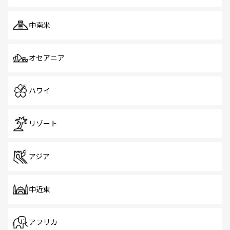
中南米
オセアニア
ハワイ
リゾート
アジア
中近東
アフリカ