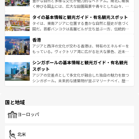
豊かな自然と多様な文化が魅力的なベトナム。南北に細長
らではのナイトライフも堪能できる。あたたかいホスピタ
く伸びる国土には、広大な田園風景や青々とした山々、世
リティに包まれながら、韓国の多彩な魅力を心ゆくまで味
界遺産に登録された壮大な自然景観が点在し、都市部では
わってみてほしい。 なお、新着の韓国情報は
コンテンツ一
タイの基本情報と観光ガイド・有名観光スポット
急速な発展と共に伝統が息づく。ハノイの古い町並みやホ
覧
を参照してほしい。
ーチミン市のフランス統治時代の建物も、独特の雰囲気を
タイは、東南アジアに位置する豊かな自然と歴史が息づく
醸し出している。また、バラエティの豊かさとおいしさで
国だ。首都バンコクは高層ビルが立ち並ぶ一方、伝統的な
世界中の食通を魅了してやまないベトナム料理も魅力のひ
寺院や市場がいたるところに点在し、古きよき文化と現代
香港
とつ。フォーやバインミー、ベトナムコーヒーなどは、ぜ
の活気が交差している。北部ではチェンマイなどの山岳地
ひ現地で味わいたい。どの地域を訪れてもあたたかい人々
帯で自然と触れ合い、南部ではプーケットやクラビの美し
アジアと西洋の文化が交わる香港は、特有のエネルギーを
が旅行者を迎えてくれるので、きっと忘れられない旅にな
いビーチでリゾート気分を楽しむことができる。タイ料理
もっている。ヴィクトリア湾に広がる壮大な景色、近未来
るはずだ。 なお、新着のベトナム情報は
コンテンツ一覧
を
は世界的に有名で、屋台から高級レストランまで味覚を刺
的なアートスポット、そして歴史と現代が融合した町並
参照してほしい。
シンガポールの基本情報と観光ガイド・有名観光
激する。気候は一年中温暖で、どの季節にも異なる楽しみ
み、どこを訪れても感動するはず。観光スポットが密集し
が待っている。親しみやすいタイの人々、仏教を中心とし
ており、効率よく見どころを回れるのも魅力。息をのむよ
スポット
た文化、そして多様な観光資源が、訪れる旅人を魅了し続
うな絶景から文化的な体験まで、香港を存分に楽しみ尽く
アジアの交差点として多文化が融合した独自の魅力を放つ
ける。 なお、新着のタイ情報は
コンテンツ一覧
を参照して
そう。 なお、新着の香港情報は
コンテンツ一覧
を参照して
シンガポール。未来的な建築物が並ぶマリーナベイ、歴史
ほしい。
ほしい。
と伝統を感じられるエスニックタウン、多数の緑豊かな公
園や自然保護区など、自然が調和した近代的な景観と文化
の多様性あふれるカラフルな町は、どこを歩いても新しい
国と地域
発見がある。さらに、治安のよさや充実した公共交通機関
も、旅行者にとっては魅力的なポイント。グルメも豊富
で、ホーカーズは地元の風情を楽しめる外せないスポット
ヨーロッパ
だ。訪れる人を飽きさせないシンガポールで、多様な魅力
を体感しよう。 なお、新着のシンガポール情報は
コンテン
ツ一覧
を参照してほしい。
北米