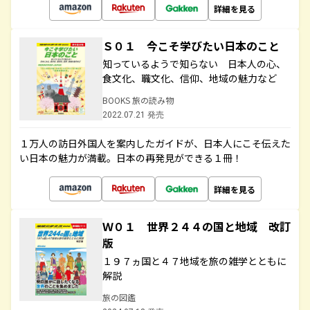
詳細を見る
Ｓ０１ 今こそ学びたい日本のこと
知っているようで知らない 日本人の心、
食文化、職文化、信仰、地域の魅力など
BOOKS 旅の読み物
2022.07.21 発売
１万人の訪日外国人を案内したガイドが、日本人にこそ伝えた
い日本の魅力が満載。日本の再発見ができる１冊！
詳細を見る
Ｗ０１ 世界２４４の国と地域 改訂
版
１９７ヵ国と４７地域を旅の雑学とともに
解説
旅の図鑑