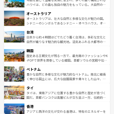
西部には大自然が広がり、グランドキャニオンやイエロー
ハワイは、どの島も独自の魅力をもっている。大自然の神
ストーン国立公園といった絶景が堪能できる。さらに、南
秘を感じたいなら、火山が生み出した壮大な景観を誇るハ
オーストラリア
部のニューオーリンズでは、音楽と美食が融合した独特の
ワイ島は見逃せない。また、定番の観光地といえばオアフ
文化が魅力。旅行者はアメリカの各地域で異なる魅力を楽
島だが、静かな自然を求めるならマウイ島やカウアイ島が
オーストラリアは、壮大な自然と多様な文化が魅力の国。
しみながら、その多様性と豊かな歴史を感じることができ
おすすめ。エメラルドグリーンに輝く海をはじめ、豊かな
シドニーのシンボルであるシドニー・オペラハウス、オー
るだろう。車でのロードトリップや列車の旅も、アメリカ
文化や歴史が息づいている。「アロハスピリット」と呼ば
ストラリア東海岸北部に広がる大サンゴ礁地帯グレートバ
ならではの贅沢な旅のスタイルだ。 なお、新着のアメリカ
台湾
れるおもてなしの心で訪れる人々を迎えてくれるハワイの
リアリーフや大陸中央部にそびえるウルル（エアーズロッ
情報は
コンテンツ一覧
を参照してほしい。
人々、おいしいローカルフードやハワイアンミュージッ
ク）、タスマニアの美しい原生林やケアンズの熱帯雨林な
日本から約４時間ほどでたどり着く台湾は、多彩な文化と
ク、伝統的なフラダンスなど、すべてがハワイの魅力を彩
ど、見どころがたくさん。また、カフェやワイン、オージ
自然が織りなす魅力的な観光地。活気あふれる大都市の台
っている。訪れるたびに新しい発見と感動が待っているハ
ービーフなどの食文化も豊かで、美味しいものであふれて
北やノスタルジックな町並みが人気な九份（ジォウフェ
ワイを、存分に味わってほしい。 なお、新着のハワイ情報
韓国
いる。アクティビティも充実しており、サーフィンやダイ
ン）、静ひつな山岳地帯である台湾東部など、都市の喧騒
は
コンテンツ一覧
を参照してほしい。
ビング、ハイキングなど、アウトドア好きにはたまらな
と山間の静けさが共存しており、訪れる人に新しい発見と
歴史ある王朝文化が残る一方で、最先端のファッションやK
い。オーストラリアの多彩な魅力を存分に味わいつくそ
驚きをもたらしてくれる。また、奥深い台湾の食文化も魅
-POPで世界を席巻している韓国。首都ソウルの宮殿や伝統
う。 なお、新着のオーストラリア情報は
コンテンツ一覧
を
力で、夜市などの屋台グルメから高級料理、ヘルシーで美
家屋が並ぶエリアでは韓国の歴史と文化に浸ることがで
参照してほしい。
ベトナム
容にもいいと評判のスイーツなど、バラエティ豊かな料理
き、地方に足を延ばせば四季折々の自然美を楽しむことが
が味わえる。 なお、新着の台湾情報は
コンテンツ一覧
を参
できる。そして、キムチや焼肉、絶品のストリートフード
豊かな自然と多様な文化が魅力的なベトナム。南北に細長
照してほしい。
まで、さまざまな韓国料理が待っている。夜には、韓国な
く伸びる国土には、広大な田園風景や青々とした山々、世
らではのナイトライフも堪能できる。あたたかいホスピタ
界遺産に登録された壮大な自然景観が点在し、都市部では
タイ
リティに包まれながら、韓国の多彩な魅力を心ゆくまで味
急速な発展と共に伝統が息づく。ハノイの古い町並みやホ
わってみてほしい。 なお、新着の韓国情報は
コンテンツ一
ーチミン市のフランス統治時代の建物も、独特の雰囲気を
タイは、東南アジアに位置する豊かな自然と歴史が息づく
覧
を参照してほしい。
醸し出している。また、バラエティの豊かさとおいしさで
国だ。首都バンコクは高層ビルが立ち並ぶ一方、伝統的な
世界中の食通を魅了してやまないベトナム料理も魅力のひ
寺院や市場がいたるところに点在し、古きよき文化と現代
香港
とつ。フォーやバインミー、ベトナムコーヒーなどは、ぜ
の活気が交差している。北部ではチェンマイなどの山岳地
ひ現地で味わいたい。どの地域を訪れてもあたたかい人々
帯で自然と触れ合い、南部ではプーケットやクラビの美し
アジアと西洋の文化が交わる香港は、特有のエネルギーを