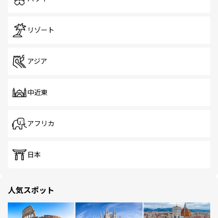
リゾート
アジア
中近東
アフリカ
日本
人気スポット