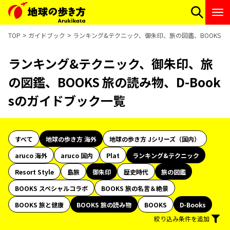
TOP
ガイドブック
ランキング&テクニック、御朱印、旅の図鑑、BOOKS 旅
ランキング&テクニック、御朱印、旅
の図鑑、BOOKS 旅の読み物、D-Book
sのガイドブック一覧
すべて
地球の歩き方 海外
地球の歩き方 Jシリーズ（国内）
aruco 海外
aruco 国内
Plat
ランキング&テクニック
Resort Style
島旅
御朱印
歴史時代
旅の図鑑
BOOKS スペシャルコラボ
BOOKS 旅の名言＆絶景
BOOKS 旅と健康
BOOKS 旅の読み物
BOOKS
D-Books
絞り込み条件を追加