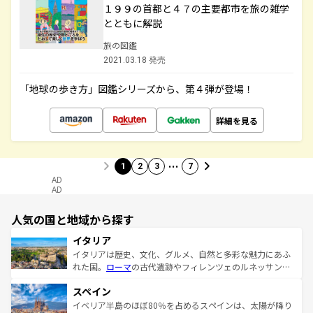
１９９の首都と４７の主要都市を旅の雑学
とともに解説
旅の図鑑
2021.03.18 発売
「地球の歩き方」図鑑シリーズから、第４弾が登場！
詳細を見る
…
1
2
3
7
AD
AD
人気の国と地域から探す
イタリア
イタリアは歴史、文化、グルメ、自然と多彩な魅力にあふ
れた国。
ローマ
の古代遺跡やフィレンツェのルネッサンス
美術、ヴェネツィアの運河など、歴史あるスポットはもち
スペイン
ろん、トスカーナの美しい田園風景やアマルフィ海岸の絶
景など、自然景観も見逃せない。観光の合間には、本場の
イベリア半島のほぼ80％を占めるスペインは、太陽が降り