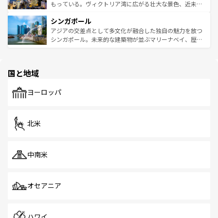
が旅行者を迎えてくれるので、きっと忘れられない旅にな
いビーチでリゾート気分を楽しむことができる。タイ料理
もっている。ヴィクトリア湾に広がる壮大な景色、近未来
るはずだ。 なお、新着のベトナム情報は
コンテンツ一覧
を
は世界的に有名で、屋台から高級レストランまで味覚を刺
的なアートスポット、そして歴史と現代が融合した町並
参照してほしい。
シンガポール
激する。気候は一年中温暖で、どの季節にも異なる楽しみ
み、どこを訪れても感動するはず。観光スポットが密集し
が待っている。親しみやすいタイの人々、仏教を中心とし
ており、効率よく見どころを回れるのも魅力。息をのむよ
アジアの交差点として多文化が融合した独自の魅力を放つ
た文化、そして多様な観光資源が、訪れる旅人を魅了し続
うな絶景から文化的な体験まで、香港を存分に楽しみ尽く
シンガポール。未来的な建築物が並ぶマリーナベイ、歴史
ける。 なお、新着のタイ情報は
コンテンツ一覧
を参照して
そう。 なお、新着の香港情報は
コンテンツ一覧
を参照して
と伝統を感じられるエスニックタウン、多数の緑豊かな公
ほしい。
ほしい。
園や自然保護区など、自然が調和した近代的な景観と文化
の多様性あふれるカラフルな町は、どこを歩いても新しい
国と地域
発見がある。さらに、治安のよさや充実した公共交通機関
も、旅行者にとっては魅力的なポイント。グルメも豊富
で、ホーカーズは地元の風情を楽しめる外せないスポット
ヨーロッパ
だ。訪れる人を飽きさせないシンガポールで、多様な魅力
を体感しよう。 なお、新着のシンガポール情報は
コンテン
ツ一覧
を参照してほしい。
北米
中南米
オセアニア
ハワイ