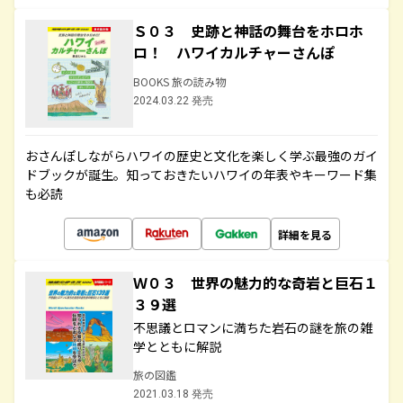
Ｓ０３ 史跡と神話の舞台をホロホ
ロ！ ハワイカルチャーさんぽ
BOOKS 旅の読み物
2024.03.22 発売
おさんぽしながらハワイの歴史と文化を楽しく学ぶ最強のガイ
ドブックが誕生。知っておきたいハワイの年表やキーワード集
も必読
詳細を見る
Ｗ０３ 世界の魅力的な奇岩と巨石１
３９選
不思議とロマンに満ちた岩石の謎を旅の雑
学とともに解説
旅の図鑑
2021.03.18 発売