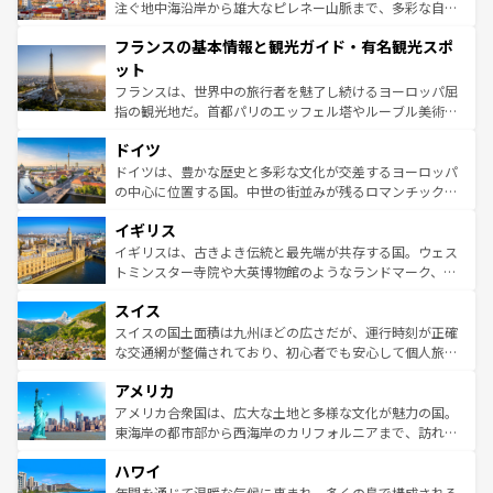
ピザやパスタなど、絶品のイタリア料理を堪能することも
注ぐ地中海沿岸から雄大なピレネー山脈まで、多彩な自然
できる。朝目覚めてから夜眠るまで、すべての瞬間を楽し
と文化が詰まったヨーロッパ屈指の旅行先だ。多様な地域
フランスの基本情報と観光ガイド・有名観光スポ
ませてくれるイタリアで、忘れられない旅をしてみよう！
文化が根付くこの国では、情熱的なフラメンコ、熱気あふ
なお、新着のイタリア情報は
コンテンツ一覧
を参照してほ
れる闘牛、そして美味しいタパスが生活の一部となってい
ット
しい。
る。首都マドリードの洗練された雰囲気や、バルセロナの
フランスは、世界中の旅行者を魅了し続けるヨーロッパ屈
アートに溢れた街角から、地方では古代ローマ遺跡や中世
指の観光地だ。首都パリのエッフェル塔やルーブル美術館
の城塞都市、穏やかなビーチリゾートまで多彩な表情を見
といった象徴的なスポットから、田舎町の古風な美しさま
せる。地方によって風土や気候が異なるスペインはその個
ドイツ
で、幅広い魅力が詰まっている。華麗な宮殿、歴史的な大
性で訪れる人を魅了する。 なお、新着のスペイン情報は
コ
聖堂、美しいビーチ、そして豊かな自然が、訪れる者を心
ドイツは、豊かな歴史と多彩な文化が交差するヨーロッパ
ンテンツ一覧
を参照してほしい。
から魅了する。また、フランスは美食の国としても知ら
の中心に位置する国。中世の街並みが残るロマンチック街
れ、フランス料理はユネスコ無形文化遺産にも登録されて
道から、未来を先取りするようなモダンな都市まで多様な
イギリス
いる。シャンパンの発祥地であるランス、プロヴァンスの
顔を持つこの国は、どこを歩いても飽きることがない。ベ
香り高いラベンダー畑など、多彩な楽しみ方が可能だ。さ
ルリンの文化的活気、バイエルン州のアルプスの絶景、そ
イギリスは、古きよき伝統と最先端が共存する国。ウェス
らに、パリ以外の地域にも魅力が溢れており、どの街角に
してライン川沿いのワイン畑といった風景は必見。ビール
トミンスター寺院や大英博物館のようなランドマーク、歴
も豊かな歴史と文化が息づいている。パリ以外の個性あふ
とソーセージを味わいながら地元の人と過ごす楽しい時間
史ある大学都市、美しい丘陵地帯や牧歌的な風景など、エ
れる地方に足を運ぶとそれぞれで全く異なる文化を体験で
スイス
は、お酒好きな人にはぜひ体験してほしい。 なお、新着の
リアごとに異なる魅力がある。また、優雅なアフタヌーン
きるだろう。 なお、新着のフランス情報は
コンテンツ一覧
ドイツ情報は
コンテンツ一覧
を参照してほしい。
ティー、ビール好きにはたまらない英国パブ、サッカー観
スイスの国土面積は九州ほどの広さだが、運行時刻が正確
を参照してほしい。
戦など、本場だからこそできる体験も豊富。イギリスを旅
な交通網が整備されており、初心者でも安心して個人旅行
して楽しみつくそう。 なお、新着のイギリス情報は
コンテ
を楽しめる。日本同様に時刻表どおりの旅が可能だ。中世
アメリカ
ンツ一覧
を参照してほしい。
の建物がそのまま残る町や、スイスならではのユニークな
博物館もあり、アルプス観光だけでなく町歩きも満喫する
アメリカ合衆国は、広大な土地と多様な文化が魅力の国。
ことができる。国民の所得が高いため物価も高いが、旅行
東海岸の都市部から西海岸のカリフォルニアまで、訪れる
者向けの交通パス提供のサービスもあり、うまく活用すれ
場所ごとに異なる風景と体験が待っている。ニューヨーク
ハワイ
ば市内交通費無料で観光を楽しむこともできる。 なお、新
のような巨大都市は、観光、ショッピング、エンターテイ
着のスイス情報は
コンテンツ一覧
を参照してほしい。
ンメントが詰まった刺激的なスポットだ。一方、アメリカ
年間を通じて温暖な気候に恵まれ、多くの島で構成される