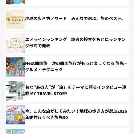
地球の歩き方アワード みんなで選ぶ、旅のベスト。
エアラインランキング 読者の投票をもとにランキン
グ形式で発表
Next韓国旅 次の韓国旅行がもっと楽しくなる 旅先・
グルメ・テクニック
旬な“あの人”が「旅」をテーマに語るインタビュー連
載 MY TRAVEL STORY
今、こんな旅がしてみたい！地球の歩き方が選ぶ2026
年絶対行くべき旅先30