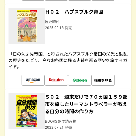
Ｈ０２ ハプスブルク帝国
歴史時代
2025.09.18 発売
「日の沈まぬ帝国」と称されたハプスブルク帝国の栄光と動乱
の歴史をたどり、今なお各国に残る史跡を巡る歴史を旅するガ
イド。
詳細を見る
Ｓ０２ 週末だけで７０ヵ国１５９都
市を旅したリーマントラベラーが教え
る自分の時間の作り方
BOOKS 旅の読み物
2022.07.21 発売