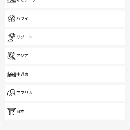
オセアニア
ハワイ
リゾート
アジア
中近東
アフリカ
日本