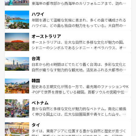
ことができる。国民の所得が高いため物価も高いが、旅行
東海岸の都市部から西海岸のカリフォルニアまで、訪れる
者向けの交通パス提供のサービスもあり、うまく活用すれ
場所ごとに異なる風景と体験が待っている。ニューヨーク
ハワイ
ば市内交通費無料で観光を楽しむこともできる。 なお、新
のような巨大都市は、観光、ショッピング、エンターテイ
着のスイス情報は
コンテンツ一覧
を参照してほしい。
ンメントが詰まった刺激的なスポットだ。一方、アメリカ
年間を通じて温暖な気候に恵まれ、多くの島で構成される
西部には大自然が広がり、グランドキャニオンやイエロー
ハワイは、どの島も独自の魅力をもっている。大自然の神
ストーン国立公園といった絶景が堪能できる。さらに、南
秘を感じたいなら、火山が生み出した壮大な景観を誇るハ
オーストラリア
部のニューオーリンズでは、音楽と美食が融合した独特の
ワイ島は見逃せない。また、定番の観光地といえばオアフ
文化が魅力。旅行者はアメリカの各地域で異なる魅力を楽
島だが、静かな自然を求めるならマウイ島やカウアイ島が
オーストラリアは、壮大な自然と多様な文化が魅力の国。
しみながら、その多様性と豊かな歴史を感じることができ
おすすめ。エメラルドグリーンに輝く海をはじめ、豊かな
シドニーのシンボルであるシドニー・オペラハウス、オー
るだろう。車でのロードトリップや列車の旅も、アメリカ
文化や歴史が息づいている。「アロハスピリット」と呼ば
ストラリア東海岸北部に広がる大サンゴ礁地帯グレートバ
ならではの贅沢な旅のスタイルだ。 なお、新着のアメリカ
台湾
れるおもてなしの心で訪れる人々を迎えてくれるハワイの
リアリーフや大陸中央部にそびえるウルル（エアーズロッ
情報は
コンテンツ一覧
を参照してほしい。
人々、おいしいローカルフードやハワイアンミュージッ
ク）、タスマニアの美しい原生林やケアンズの熱帯雨林な
日本から約４時間ほどでたどり着く台湾は、多彩な文化と
ク、伝統的なフラダンスなど、すべてがハワイの魅力を彩
ど、見どころがたくさん。また、カフェやワイン、オージ
自然が織りなす魅力的な観光地。活気あふれる大都市の台
っている。訪れるたびに新しい発見と感動が待っているハ
ービーフなどの食文化も豊かで、美味しいものであふれて
北やノスタルジックな町並みが人気な九份（ジォウフェ
ワイを、存分に味わってほしい。 なお、新着のハワイ情報
韓国
いる。アクティビティも充実しており、サーフィンやダイ
ン）、静ひつな山岳地帯である台湾東部など、都市の喧騒
は
コンテンツ一覧
を参照してほしい。
ビング、ハイキングなど、アウトドア好きにはたまらな
と山間の静けさが共存しており、訪れる人に新しい発見と
歴史ある王朝文化が残る一方で、最先端のファッションやK
い。オーストラリアの多彩な魅力を存分に味わいつくそ
驚きをもたらしてくれる。また、奥深い台湾の食文化も魅
-POPで世界を席巻している韓国。首都ソウルの宮殿や伝統
う。 なお、新着のオーストラリア情報は
コンテンツ一覧
を
力で、夜市などの屋台グルメから高級料理、ヘルシーで美
家屋が並ぶエリアでは韓国の歴史と文化に浸ることがで
参照してほしい。
ベトナム
容にもいいと評判のスイーツなど、バラエティ豊かな料理
き、地方に足を延ばせば四季折々の自然美を楽しむことが
が味わえる。 なお、新着の台湾情報は
コンテンツ一覧
を参
できる。そして、キムチや焼肉、絶品のストリートフード
豊かな自然と多様な文化が魅力的なベトナム。南北に細長
照してほしい。
まで、さまざまな韓国料理が待っている。夜には、韓国な
く伸びる国土には、広大な田園風景や青々とした山々、世
らではのナイトライフも堪能できる。あたたかいホスピタ
界遺産に登録された壮大な自然景観が点在し、都市部では
タイ
リティに包まれながら、韓国の多彩な魅力を心ゆくまで味
急速な発展と共に伝統が息づく。ハノイの古い町並みやホ
わってみてほしい。 なお、新着の韓国情報は
コンテンツ一
ーチミン市のフランス統治時代の建物も、独特の雰囲気を
タイは、東南アジアに位置する豊かな自然と歴史が息づく
覧
を参照してほしい。
醸し出している。また、バラエティの豊かさとおいしさで