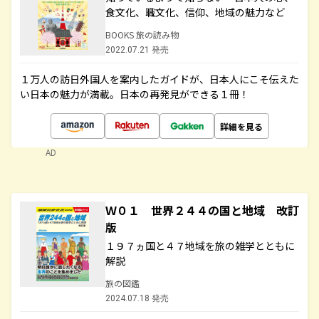
食文化、職文化、信仰、地域の魅力など
BOOKS 旅の読み物
2022.07.21 発売
１万人の訪日外国人を案内したガイドが、日本人にこそ伝えた
い日本の魅力が満載。日本の再発見ができる１冊！
詳細を見る
AD
Ｗ０１ 世界２４４の国と地域 改訂
版
１９７ヵ国と４７地域を旅の雑学とともに
解説
旅の図鑑
2024.07.18 発売