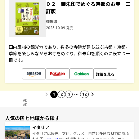
０２ 御朱印でめぐる京都のお寺 三
訂版
御朱印
2025.10.09 発売
国内屈指の観光地であり、数多の寺院が建ち並ぶ古都・京都。
季節を楽しみながらお寺をめぐり、御朱印を頂くのに役立つ一
冊です。
詳細を見る
…
1
2
3
12
AD
AD
人気の国と地域から探す
イタリア
イタリアは歴史、文化、グルメ、自然と多彩な魅力にあふ
れた国。
ローマ
の古代遺跡やフィレンツェのルネッサンス