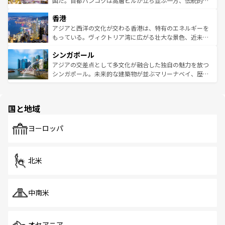
国だ。首都バンコクは高層ビルが立ち並ぶ一方、伝統的な
世界中の食通を魅了してやまないベトナム料理も魅力のひ
寺院や市場がいたるところに点在し、古きよき文化と現代
香港
とつ。フォーやバインミー、ベトナムコーヒーなどは、ぜ
の活気が交差している。北部ではチェンマイなどの山岳地
ひ現地で味わいたい。どの地域を訪れてもあたたかい人々
帯で自然と触れ合い、南部ではプーケットやクラビの美し
アジアと西洋の文化が交わる香港は、特有のエネルギーを
が旅行者を迎えてくれるので、きっと忘れられない旅にな
いビーチでリゾート気分を楽しむことができる。タイ料理
もっている。ヴィクトリア湾に広がる壮大な景色、近未来
るはずだ。 なお、新着のベトナム情報は
コンテンツ一覧
を
は世界的に有名で、屋台から高級レストランまで味覚を刺
的なアートスポット、そして歴史と現代が融合した町並
参照してほしい。
シンガポール
激する。気候は一年中温暖で、どの季節にも異なる楽しみ
み、どこを訪れても感動するはず。観光スポットが密集し
が待っている。親しみやすいタイの人々、仏教を中心とし
ており、効率よく見どころを回れるのも魅力。息をのむよ
アジアの交差点として多文化が融合した独自の魅力を放つ
た文化、そして多様な観光資源が、訪れる旅人を魅了し続
うな絶景から文化的な体験まで、香港を存分に楽しみ尽く
シンガポール。未来的な建築物が並ぶマリーナベイ、歴史
ける。 なお、新着のタイ情報は
コンテンツ一覧
を参照して
そう。 なお、新着の香港情報は
コンテンツ一覧
を参照して
と伝統を感じられるエスニックタウン、多数の緑豊かな公
ほしい。
ほしい。
園や自然保護区など、自然が調和した近代的な景観と文化
の多様性あふれるカラフルな町は、どこを歩いても新しい
国と地域
発見がある。さらに、治安のよさや充実した公共交通機関
も、旅行者にとっては魅力的なポイント。グルメも豊富
で、ホーカーズは地元の風情を楽しめる外せないスポット
ヨーロッパ
だ。訪れる人を飽きさせないシンガポールで、多様な魅力
を体感しよう。 なお、新着のシンガポール情報は
コンテン
ツ一覧
を参照してほしい。
北米
中南米