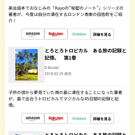
英会話本でおなじみの「Kayoの“秘密のノート”」シリーズの
著者が、今度は自分の滞在するロンドン南東の田舎町をご紹
介！
詳細を見る
とろとろトロピカル ある旅の記録と
記憶。 第1巻
D-Books
2018.03.29 発売
子供の頃から夢見ていた南の島に滞在することになった筆者
が、島で出合うトロピカルでマジカルな45日間の記録と記
憶。
詳細を見る
とろとろトロピカル ある旅の記録と