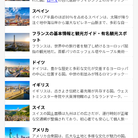
美術、ヴェネツィアの運河など、歴史あるスポットはもち
スペイン
ろん、トスカーナの美しい田園風景やアマルフィ海岸の絶
景など、自然景観も見逃せない。観光の合間には、本場の
イベリア半島のほぼ80％を占めるスペインは、太陽が降り
ピザやパスタなど、絶品のイタリア料理を堪能することも
注ぐ地中海沿岸から雄大なピレネー山脈まで、多彩な自然
できる。朝目覚めてから夜眠るまで、すべての瞬間を楽し
と文化が詰まったヨーロッパ屈指の旅行先だ。多様な地域
フランスの基本情報と観光ガイド・有名観光スポ
ませてくれるイタリアで、忘れられない旅をしてみよう！
文化が根付くこの国では、情熱的なフラメンコ、熱気あふ
なお、新着のイタリア情報は
コンテンツ一覧
を参照してほ
れる闘牛、そして美味しいタパスが生活の一部となってい
ット
しい。
る。首都マドリードの洗練された雰囲気や、バルセロナの
フランスは、世界中の旅行者を魅了し続けるヨーロッパ屈
アートに溢れた街角から、地方では古代ローマ遺跡や中世
指の観光地だ。首都パリのエッフェル塔やルーブル美術館
の城塞都市、穏やかなビーチリゾートまで多彩な表情を見
といった象徴的なスポットから、田舎町の古風な美しさま
せる。地方によって風土や気候が異なるスペインはその個
ドイツ
で、幅広い魅力が詰まっている。華麗な宮殿、歴史的な大
性で訪れる人を魅了する。 なお、新着のスペイン情報は
コ
聖堂、美しいビーチ、そして豊かな自然が、訪れる者を心
ドイツは、豊かな歴史と多彩な文化が交差するヨーロッパ
ンテンツ一覧
を参照してほしい。
から魅了する。また、フランスは美食の国としても知ら
の中心に位置する国。中世の街並みが残るロマンチック街
れ、フランス料理はユネスコ無形文化遺産にも登録されて
道から、未来を先取りするようなモダンな都市まで多様な
イギリス
いる。シャンパンの発祥地であるランス、プロヴァンスの
顔を持つこの国は、どこを歩いても飽きることがない。ベ
香り高いラベンダー畑など、多彩な楽しみ方が可能だ。さ
ルリンの文化的活気、バイエルン州のアルプスの絶景、そ
イギリスは、古きよき伝統と最先端が共存する国。ウェス
らに、パリ以外の地域にも魅力が溢れており、どの街角に
してライン川沿いのワイン畑といった風景は必見。ビール
トミンスター寺院や大英博物館のようなランドマーク、歴
も豊かな歴史と文化が息づいている。パリ以外の個性あふ
とソーセージを味わいながら地元の人と過ごす楽しい時間
史ある大学都市、美しい丘陵地帯や牧歌的な風景など、エ
れる地方に足を運ぶとそれぞれで全く異なる文化を体験で
スイス
は、お酒好きな人にはぜひ体験してほしい。 なお、新着の
リアごとに異なる魅力がある。また、優雅なアフタヌーン
きるだろう。 なお、新着のフランス情報は
コンテンツ一覧
ドイツ情報は
コンテンツ一覧
を参照してほしい。
ティー、ビール好きにはたまらない英国パブ、サッカー観
スイスの国土面積は九州ほどの広さだが、運行時刻が正確
を参照してほしい。
戦など、本場だからこそできる体験も豊富。イギリスを旅
な交通網が整備されており、初心者でも安心して個人旅行
して楽しみつくそう。 なお、新着のイギリス情報は
コンテ
を楽しめる。日本同様に時刻表どおりの旅が可能だ。中世
アメリカ
ンツ一覧
を参照してほしい。
の建物がそのまま残る町や、スイスならではのユニークな
博物館もあり、アルプス観光だけでなく町歩きも満喫する
アメリカ合衆国は、広大な土地と多様な文化が魅力の国。