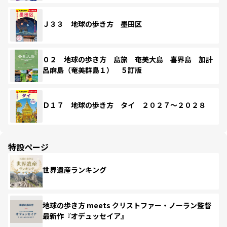
Ｊ３３ 地球の歩き方 墨田区
０２ 地球の歩き方 島旅 奄美大島 喜界島 加計
呂麻島（奄美群島１） ５訂版
Ｄ１７ 地球の歩き方 タイ ２０２７～２０２８
特設ページ
世界遺産ランキング
地球の歩き方 meets クリストファー・ノーラン監督
最新作『オデュッセイア』