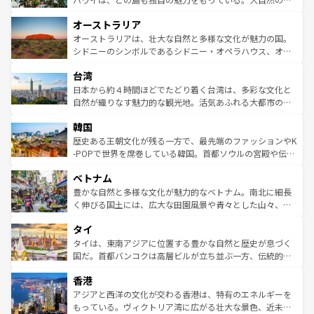
ストーン国立公園といった絶景が堪能できる。さらに、南
秘を感じたいなら、火山が生み出した壮大な景観を誇るハ
オーストラリア
部のニューオーリンズでは、音楽と美食が融合した独特の
ワイ島は見逃せない。また、定番の観光地といえばオアフ
文化が魅力。旅行者はアメリカの各地域で異なる魅力を楽
島だが、静かな自然を求めるならマウイ島やカウアイ島が
オーストラリアは、壮大な自然と多様な文化が魅力の国。
しみながら、その多様性と豊かな歴史を感じることができ
おすすめ。エメラルドグリーンに輝く海をはじめ、豊かな
シドニーのシンボルであるシドニー・オペラハウス、オー
るだろう。車でのロードトリップや列車の旅も、アメリカ
文化や歴史が息づいている。「アロハスピリット」と呼ば
ストラリア東海岸北部に広がる大サンゴ礁地帯グレートバ
ならではの贅沢な旅のスタイルだ。 なお、新着のアメリカ
台湾
れるおもてなしの心で訪れる人々を迎えてくれるハワイの
リアリーフや大陸中央部にそびえるウルル（エアーズロッ
情報は
コンテンツ一覧
を参照してほしい。
人々、おいしいローカルフードやハワイアンミュージッ
ク）、タスマニアの美しい原生林やケアンズの熱帯雨林な
日本から約４時間ほどでたどり着く台湾は、多彩な文化と
ク、伝統的なフラダンスなど、すべてがハワイの魅力を彩
ど、見どころがたくさん。また、カフェやワイン、オージ
自然が織りなす魅力的な観光地。活気あふれる大都市の台
っている。訪れるたびに新しい発見と感動が待っているハ
ービーフなどの食文化も豊かで、美味しいものであふれて
北やノスタルジックな町並みが人気な九份（ジォウフェ
ワイを、存分に味わってほしい。 なお、新着のハワイ情報
韓国
いる。アクティビティも充実しており、サーフィンやダイ
ン）、静ひつな山岳地帯である台湾東部など、都市の喧騒
は
コンテンツ一覧
を参照してほしい。
ビング、ハイキングなど、アウトドア好きにはたまらな
と山間の静けさが共存しており、訪れる人に新しい発見と
歴史ある王朝文化が残る一方で、最先端のファッションやK
い。オーストラリアの多彩な魅力を存分に味わいつくそ
驚きをもたらしてくれる。また、奥深い台湾の食文化も魅
-POPで世界を席巻している韓国。首都ソウルの宮殿や伝統
う。 なお、新着のオーストラリア情報は
コンテンツ一覧
を
力で、夜市などの屋台グルメから高級料理、ヘルシーで美
家屋が並ぶエリアでは韓国の歴史と文化に浸ることがで
参照してほしい。
ベトナム
容にもいいと評判のスイーツなど、バラエティ豊かな料理
き、地方に足を延ばせば四季折々の自然美を楽しむことが
が味わえる。 なお、新着の台湾情報は
コンテンツ一覧
を参
できる。そして、キムチや焼肉、絶品のストリートフード
豊かな自然と多様な文化が魅力的なベトナム。南北に細長
照してほしい。
まで、さまざまな韓国料理が待っている。夜には、韓国な
く伸びる国土には、広大な田園風景や青々とした山々、世
らではのナイトライフも堪能できる。あたたかいホスピタ
界遺産に登録された壮大な自然景観が点在し、都市部では
タイ
リティに包まれながら、韓国の多彩な魅力を心ゆくまで味
急速な発展と共に伝統が息づく。ハノイの古い町並みやホ
わってみてほしい。 なお、新着の韓国情報は
コンテンツ一
ーチミン市のフランス統治時代の建物も、独特の雰囲気を
タイは、東南アジアに位置する豊かな自然と歴史が息づく
覧
を参照してほしい。
醸し出している。また、バラエティの豊かさとおいしさで
国だ。首都バンコクは高層ビルが立ち並ぶ一方、伝統的な
世界中の食通を魅了してやまないベトナム料理も魅力のひ
寺院や市場がいたるところに点在し、古きよき文化と現代
香港
とつ。フォーやバインミー、ベトナムコーヒーなどは、ぜ
の活気が交差している。北部ではチェンマイなどの山岳地
ひ現地で味わいたい。どの地域を訪れてもあたたかい人々
帯で自然と触れ合い、南部ではプーケットやクラビの美し
アジアと西洋の文化が交わる香港は、特有のエネルギーを
が旅行者を迎えてくれるので、きっと忘れられない旅にな
いビーチでリゾート気分を楽しむことができる。タイ料理
もっている。ヴィクトリア湾に広がる壮大な景色、近未来