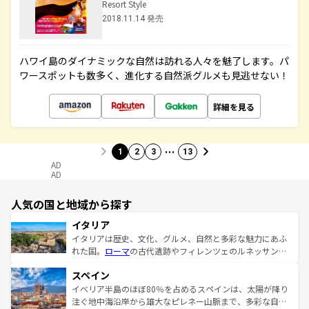
Resort Style
2018.11.14 発売
ハワイ島のダイナミックな自然は訪れる人々を魅了します。パ
ワースポットも数多く、進化する自然派グルメも見逃せない！
詳細を見る
…
1
2
3
13
AD
AD
人気の国と地域から探す
イタリア
イタリアは歴史、文化、グルメ、自然と多彩な魅力にあふ
れた国。
ローマ
の古代遺跡やフィレンツェのルネッサンス
美術、ヴェネツィアの運河など、歴史あるスポットはもち
スペイン
ろん、トスカーナの美しい田園風景やアマルフィ海岸の絶
景など、自然景観も見逃せない。観光の合間には、本場の
イベリア半島のほぼ80％を占めるスペインは、太陽が降り
ピザやパスタなど、絶品のイタリア料理を堪能することも
注ぐ地中海沿岸から雄大なピレネー山脈まで、多彩な自然