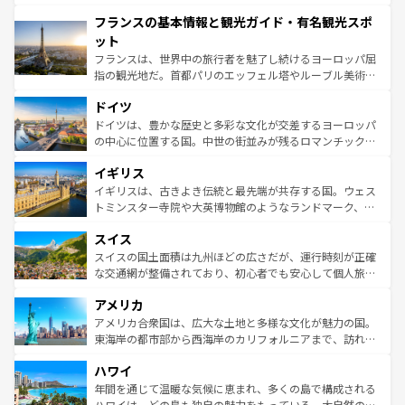
できる。朝目覚めてから夜眠るまで、すべての瞬間を楽し
と文化が詰まったヨーロッパ屈指の旅行先だ。多様な地域
フランスの基本情報と観光ガイド・有名観光スポ
ませてくれるイタリアで、忘れられない旅をしてみよう！
文化が根付くこの国では、情熱的なフラメンコ、熱気あふ
なお、新着のイタリア情報は
コンテンツ一覧
を参照してほ
れる闘牛、そして美味しいタパスが生活の一部となってい
ット
しい。
る。首都マドリードの洗練された雰囲気や、バルセロナの
フランスは、世界中の旅行者を魅了し続けるヨーロッパ屈
アートに溢れた街角から、地方では古代ローマ遺跡や中世
指の観光地だ。首都パリのエッフェル塔やルーブル美術館
の城塞都市、穏やかなビーチリゾートまで多彩な表情を見
といった象徴的なスポットから、田舎町の古風な美しさま
せる。地方によって風土や気候が異なるスペインはその個
ドイツ
で、幅広い魅力が詰まっている。華麗な宮殿、歴史的な大
性で訪れる人を魅了する。 なお、新着のスペイン情報は
コ
聖堂、美しいビーチ、そして豊かな自然が、訪れる者を心
ドイツは、豊かな歴史と多彩な文化が交差するヨーロッパ
ンテンツ一覧
を参照してほしい。
から魅了する。また、フランスは美食の国としても知ら
の中心に位置する国。中世の街並みが残るロマンチック街
れ、フランス料理はユネスコ無形文化遺産にも登録されて
道から、未来を先取りするようなモダンな都市まで多様な
イギリス
いる。シャンパンの発祥地であるランス、プロヴァンスの
顔を持つこの国は、どこを歩いても飽きることがない。ベ
香り高いラベンダー畑など、多彩な楽しみ方が可能だ。さ
ルリンの文化的活気、バイエルン州のアルプスの絶景、そ
イギリスは、古きよき伝統と最先端が共存する国。ウェス
らに、パリ以外の地域にも魅力が溢れており、どの街角に
してライン川沿いのワイン畑といった風景は必見。ビール
トミンスター寺院や大英博物館のようなランドマーク、歴
も豊かな歴史と文化が息づいている。パリ以外の個性あふ
とソーセージを味わいながら地元の人と過ごす楽しい時間
史ある大学都市、美しい丘陵地帯や牧歌的な風景など、エ
れる地方に足を運ぶとそれぞれで全く異なる文化を体験で
スイス
は、お酒好きな人にはぜひ体験してほしい。 なお、新着の
リアごとに異なる魅力がある。また、優雅なアフタヌーン
きるだろう。 なお、新着のフランス情報は
コンテンツ一覧
ドイツ情報は
コンテンツ一覧
を参照してほしい。
ティー、ビール好きにはたまらない英国パブ、サッカー観
スイスの国土面積は九州ほどの広さだが、運行時刻が正確
を参照してほしい。
戦など、本場だからこそできる体験も豊富。イギリスを旅
な交通網が整備されており、初心者でも安心して個人旅行
して楽しみつくそう。 なお、新着のイギリス情報は
コンテ
を楽しめる。日本同様に時刻表どおりの旅が可能だ。中世
アメリカ
ンツ一覧
を参照してほしい。
の建物がそのまま残る町や、スイスならではのユニークな
博物館もあり、アルプス観光だけでなく町歩きも満喫する
アメリカ合衆国は、広大な土地と多様な文化が魅力の国。
ことができる。国民の所得が高いため物価も高いが、旅行
東海岸の都市部から西海岸のカリフォルニアまで、訪れる
者向けの交通パス提供のサービスもあり、うまく活用すれ
場所ごとに異なる風景と体験が待っている。ニューヨーク
ハワイ
ば市内交通費無料で観光を楽しむこともできる。 なお、新
のような巨大都市は、観光、ショッピング、エンターテイ
着のスイス情報は
コンテンツ一覧
を参照してほしい。
ンメントが詰まった刺激的なスポットだ。一方、アメリカ
年間を通じて温暖な気候に恵まれ、多くの島で構成される
西部には大自然が広がり、グランドキャニオンやイエロー
ハワイは、どの島も独自の魅力をもっている。大自然の神