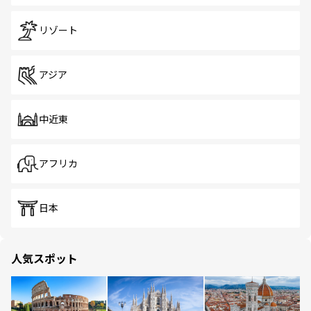
リゾート
アジア
中近東
アフリカ
日本
人気スポット