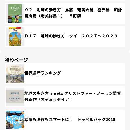
０２ 地球の歩き方 島旅 奄美大島 喜界島 加計
呂麻島（奄美群島１） ５訂版
Ｄ１７ 地球の歩き方 タイ ２０２７～２０２８
特設ページ
世界遺産ランキング
地球の歩き方 meets クリストファー・ノーラン監督
最新作『オデュッセイア』
準備も滞在もスマートに！ トラベルハック2026