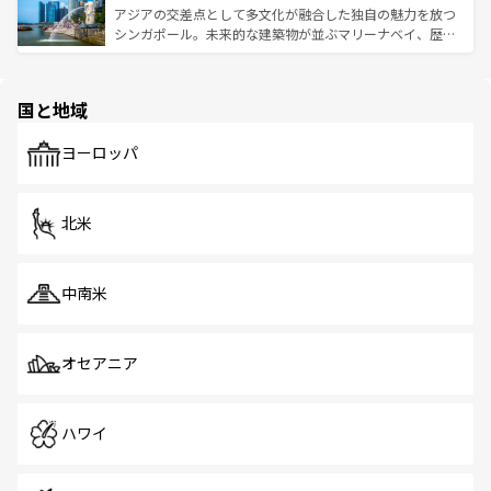
が待っている。親しみやすいタイの人々、仏教を中心とし
ており、効率よく見どころを回れるのも魅力。息をのむよ
アジアの交差点として多文化が融合した独自の魅力を放つ
た文化、そして多様な観光資源が、訪れる旅人を魅了し続
うな絶景から文化的な体験まで、香港を存分に楽しみ尽く
シンガポール。未来的な建築物が並ぶマリーナベイ、歴史
ける。 なお、新着のタイ情報は
コンテンツ一覧
を参照して
そう。 なお、新着の香港情報は
コンテンツ一覧
を参照して
と伝統を感じられるエスニックタウン、多数の緑豊かな公
ほしい。
ほしい。
園や自然保護区など、自然が調和した近代的な景観と文化
の多様性あふれるカラフルな町は、どこを歩いても新しい
国と地域
発見がある。さらに、治安のよさや充実した公共交通機関
も、旅行者にとっては魅力的なポイント。グルメも豊富
で、ホーカーズは地元の風情を楽しめる外せないスポット
ヨーロッパ
だ。訪れる人を飽きさせないシンガポールで、多様な魅力
を体感しよう。 なお、新着のシンガポール情報は
コンテン
ツ一覧
を参照してほしい。
北米
中南米
オセアニア
ハワイ