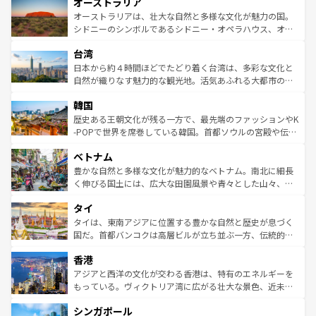
オーストラリア
部のニューオーリンズでは、音楽と美食が融合した独特の
ワイ島は見逃せない。また、定番の観光地といえばオアフ
文化が魅力。旅行者はアメリカの各地域で異なる魅力を楽
島だが、静かな自然を求めるならマウイ島やカウアイ島が
オーストラリアは、壮大な自然と多様な文化が魅力の国。
しみながら、その多様性と豊かな歴史を感じることができ
おすすめ。エメラルドグリーンに輝く海をはじめ、豊かな
シドニーのシンボルであるシドニー・オペラハウス、オー
るだろう。車でのロードトリップや列車の旅も、アメリカ
文化や歴史が息づいている。「アロハスピリット」と呼ば
ストラリア東海岸北部に広がる大サンゴ礁地帯グレートバ
ならではの贅沢な旅のスタイルだ。 なお、新着のアメリカ
台湾
れるおもてなしの心で訪れる人々を迎えてくれるハワイの
リアリーフや大陸中央部にそびえるウルル（エアーズロッ
情報は
コンテンツ一覧
を参照してほしい。
人々、おいしいローカルフードやハワイアンミュージッ
ク）、タスマニアの美しい原生林やケアンズの熱帯雨林な
日本から約４時間ほどでたどり着く台湾は、多彩な文化と
ク、伝統的なフラダンスなど、すべてがハワイの魅力を彩
ど、見どころがたくさん。また、カフェやワイン、オージ
自然が織りなす魅力的な観光地。活気あふれる大都市の台
っている。訪れるたびに新しい発見と感動が待っているハ
ービーフなどの食文化も豊かで、美味しいものであふれて
北やノスタルジックな町並みが人気な九份（ジォウフェ
ワイを、存分に味わってほしい。 なお、新着のハワイ情報
韓国
いる。アクティビティも充実しており、サーフィンやダイ
ン）、静ひつな山岳地帯である台湾東部など、都市の喧騒
は
コンテンツ一覧
を参照してほしい。
ビング、ハイキングなど、アウトドア好きにはたまらな
と山間の静けさが共存しており、訪れる人に新しい発見と
歴史ある王朝文化が残る一方で、最先端のファッションやK
い。オーストラリアの多彩な魅力を存分に味わいつくそ
驚きをもたらしてくれる。また、奥深い台湾の食文化も魅
-POPで世界を席巻している韓国。首都ソウルの宮殿や伝統
う。 なお、新着のオーストラリア情報は
コンテンツ一覧
を
力で、夜市などの屋台グルメから高級料理、ヘルシーで美
家屋が並ぶエリアでは韓国の歴史と文化に浸ることがで
参照してほしい。
ベトナム
容にもいいと評判のスイーツなど、バラエティ豊かな料理
き、地方に足を延ばせば四季折々の自然美を楽しむことが
が味わえる。 なお、新着の台湾情報は
コンテンツ一覧
を参
できる。そして、キムチや焼肉、絶品のストリートフード
豊かな自然と多様な文化が魅力的なベトナム。南北に細長
照してほしい。
まで、さまざまな韓国料理が待っている。夜には、韓国な
く伸びる国土には、広大な田園風景や青々とした山々、世
らではのナイトライフも堪能できる。あたたかいホスピタ
界遺産に登録された壮大な自然景観が点在し、都市部では
タイ
リティに包まれながら、韓国の多彩な魅力を心ゆくまで味
急速な発展と共に伝統が息づく。ハノイの古い町並みやホ
わってみてほしい。 なお、新着の韓国情報は
コンテンツ一
ーチミン市のフランス統治時代の建物も、独特の雰囲気を
タイは、東南アジアに位置する豊かな自然と歴史が息づく
覧
を参照してほしい。
醸し出している。また、バラエティの豊かさとおいしさで
国だ。首都バンコクは高層ビルが立ち並ぶ一方、伝統的な
世界中の食通を魅了してやまないベトナム料理も魅力のひ
寺院や市場がいたるところに点在し、古きよき文化と現代
香港
とつ。フォーやバインミー、ベトナムコーヒーなどは、ぜ
の活気が交差している。北部ではチェンマイなどの山岳地
ひ現地で味わいたい。どの地域を訪れてもあたたかい人々
帯で自然と触れ合い、南部ではプーケットやクラビの美し
アジアと西洋の文化が交わる香港は、特有のエネルギーを
が旅行者を迎えてくれるので、きっと忘れられない旅にな
いビーチでリゾート気分を楽しむことができる。タイ料理
もっている。ヴィクトリア湾に広がる壮大な景色、近未来
るはずだ。 なお、新着のベトナム情報は
コンテンツ一覧
を
は世界的に有名で、屋台から高級レストランまで味覚を刺
的なアートスポット、そして歴史と現代が融合した町並
参照してほしい。
シンガポール
激する。気候は一年中温暖で、どの季節にも異なる楽しみ
み、どこを訪れても感動するはず。観光スポットが密集し