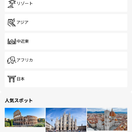
リゾート
アジア
中近東
アフリカ
日本
人気スポット