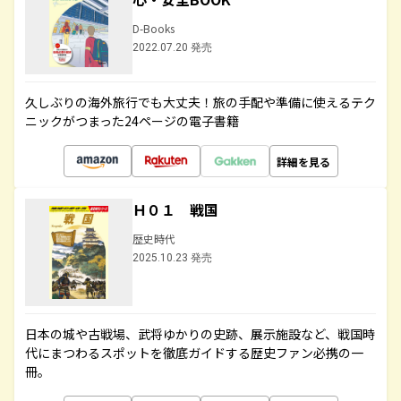
D-Books
2022.07.20 発売
久しぶりの海外旅行でも大丈夫！旅の手配や準備に使えるテク
ニックがつまった24ページの電子書籍
詳細を見る
Ｈ０１ 戦国
歴史時代
2025.10.23 発売
日本の城や古戦場、武将ゆかりの史跡、展示施設など、戦国時
代にまつわるスポットを徹底ガイドする歴史ファン必携の一
冊。