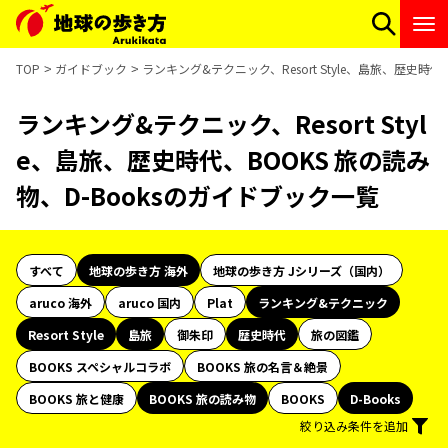
TOP
ガイドブック
ランキング&テクニック、Resort Style、島旅、歴史時代
ランキング&テクニック、Resort Styl
e、島旅、歴史時代、BOOKS 旅の読み
物、D-Booksのガイドブック一覧
すべて
地球の歩き方 海外
地球の歩き方 Jシリーズ（国内）
aruco 海外
aruco 国内
Plat
ランキング&テクニック
Resort Style
島旅
御朱印
歴史時代
旅の図鑑
BOOKS スペシャルコラボ
BOOKS 旅の名言＆絶景
BOOKS 旅と健康
BOOKS 旅の読み物
BOOKS
D-Books
絞り込み条件を追加