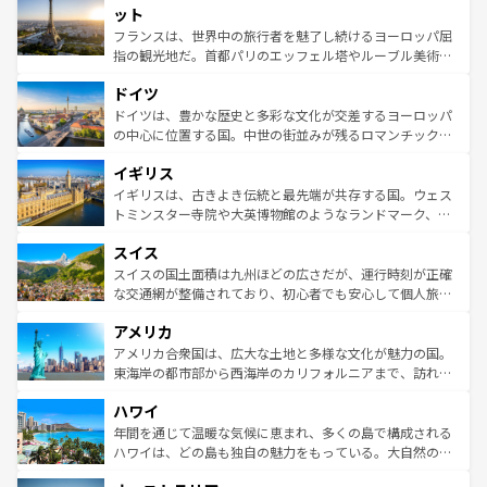
なお、新着のイタリア情報は
コンテンツ一覧
を参照してほ
れる闘牛、そして美味しいタパスが生活の一部となってい
ット
しい。
る。首都マドリードの洗練された雰囲気や、バルセロナの
フランスは、世界中の旅行者を魅了し続けるヨーロッパ屈
アートに溢れた街角から、地方では古代ローマ遺跡や中世
指の観光地だ。首都パリのエッフェル塔やルーブル美術館
の城塞都市、穏やかなビーチリゾートまで多彩な表情を見
といった象徴的なスポットから、田舎町の古風な美しさま
せる。地方によって風土や気候が異なるスペインはその個
ドイツ
で、幅広い魅力が詰まっている。華麗な宮殿、歴史的な大
性で訪れる人を魅了する。 なお、新着のスペイン情報は
コ
聖堂、美しいビーチ、そして豊かな自然が、訪れる者を心
ドイツは、豊かな歴史と多彩な文化が交差するヨーロッパ
ンテンツ一覧
を参照してほしい。
から魅了する。また、フランスは美食の国としても知ら
の中心に位置する国。中世の街並みが残るロマンチック街
れ、フランス料理はユネスコ無形文化遺産にも登録されて
道から、未来を先取りするようなモダンな都市まで多様な
イギリス
いる。シャンパンの発祥地であるランス、プロヴァンスの
顔を持つこの国は、どこを歩いても飽きることがない。ベ
香り高いラベンダー畑など、多彩な楽しみ方が可能だ。さ
ルリンの文化的活気、バイエルン州のアルプスの絶景、そ
イギリスは、古きよき伝統と最先端が共存する国。ウェス
らに、パリ以外の地域にも魅力が溢れており、どの街角に
してライン川沿いのワイン畑といった風景は必見。ビール
トミンスター寺院や大英博物館のようなランドマーク、歴
も豊かな歴史と文化が息づいている。パリ以外の個性あふ
とソーセージを味わいながら地元の人と過ごす楽しい時間
史ある大学都市、美しい丘陵地帯や牧歌的な風景など、エ
れる地方に足を運ぶとそれぞれで全く異なる文化を体験で
スイス
は、お酒好きな人にはぜひ体験してほしい。 なお、新着の
リアごとに異なる魅力がある。また、優雅なアフタヌーン
きるだろう。 なお、新着のフランス情報は
コンテンツ一覧
ドイツ情報は
コンテンツ一覧
を参照してほしい。
ティー、ビール好きにはたまらない英国パブ、サッカー観
スイスの国土面積は九州ほどの広さだが、運行時刻が正確
を参照してほしい。
戦など、本場だからこそできる体験も豊富。イギリスを旅
な交通網が整備されており、初心者でも安心して個人旅行
して楽しみつくそう。 なお、新着のイギリス情報は
コンテ
を楽しめる。日本同様に時刻表どおりの旅が可能だ。中世
アメリカ
ンツ一覧
を参照してほしい。
の建物がそのまま残る町や、スイスならではのユニークな
博物館もあり、アルプス観光だけでなく町歩きも満喫する
アメリカ合衆国は、広大な土地と多様な文化が魅力の国。
ことができる。国民の所得が高いため物価も高いが、旅行
東海岸の都市部から西海岸のカリフォルニアまで、訪れる
者向けの交通パス提供のサービスもあり、うまく活用すれ
場所ごとに異なる風景と体験が待っている。ニューヨーク
ハワイ
ば市内交通費無料で観光を楽しむこともできる。 なお、新
のような巨大都市は、観光、ショッピング、エンターテイ
着のスイス情報は
コンテンツ一覧
を参照してほしい。
ンメントが詰まった刺激的なスポットだ。一方、アメリカ
年間を通じて温暖な気候に恵まれ、多くの島で構成される
西部には大自然が広がり、グランドキャニオンやイエロー
ハワイは、どの島も独自の魅力をもっている。大自然の神
ストーン国立公園といった絶景が堪能できる。さらに、南
秘を感じたいなら、火山が生み出した壮大な景観を誇るハ