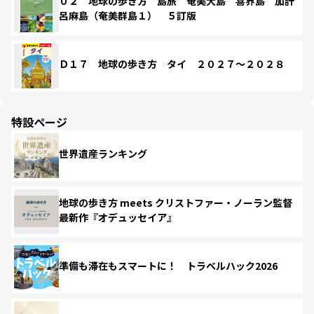
０２ 地球の歩き方 島旅 奄美大島 喜界島 加計
呂麻島（奄美群島１） ５訂版
Ｄ１７ 地球の歩き方 タイ ２０２７～２０２８
特設ページ
世界遺産ランキング
地球の歩き方 meets クリストファー・ノーラン監督
最新作『オデュッセイア』
準備も滞在もスマートに！ トラベルハック2026