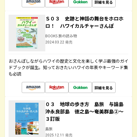
詳細を見る
Ｓ０３ 史跡と神話の舞台をホロホ
ロ！ ハワイカルチャーさんぽ
BOOKS 旅の読み物
2024.03.22 発売
おさんぽしながらハワイの歴史と文化を楽しく学ぶ最強のガイ
ドブックが誕生。知っておきたいハワイの年表やキーワード集
も必読
詳細を見る
０３ 地球の歩き方 島旅 与論島
沖永良部島 徳之島～奄美群島②～
３訂版
島旅
2025.12.11 発売