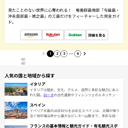
見たことのない世界に心奪われる！ 奄美群島南部「与論島・
沖永良部島・徳之島」の三島だけをフィーチャーした完全ガイ
ド。
詳細を見る
…
1
2
3
6
AD
AD
人気の国と地域から探す
イタリア
イタリアは歴史、文化、グルメ、自然と多彩な魅力にあふ
れた国。
ローマ
の古代遺跡やフィレンツェのルネッサンス
美術、ヴェネツィアの運河など、歴史あるスポットはもち
スペイン
ろん、トスカーナの美しい田園風景やアマルフィ海岸の絶
景など、自然景観も見逃せない。観光の合間には、本場の
イベリア半島のほぼ80％を占めるスペインは、太陽が降り
ピザやパスタなど、絶品のイタリア料理を堪能することも
注ぐ地中海沿岸から雄大なピレネー山脈まで、多彩な自然
できる。朝目覚めてから夜眠るまで、すべての瞬間を楽し
と文化が詰まったヨーロッパ屈指の旅行先だ。多様な地域
フランスの基本情報と観光ガイド・有名観光スポ
ませてくれるイタリアで、忘れられない旅をしてみよう！
文化が根付くこの国では、情熱的なフラメンコ、熱気あふ