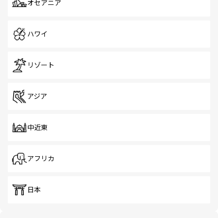
オセアニア
ハワイ
リゾート
アジア
中近東
アフリカ
日本