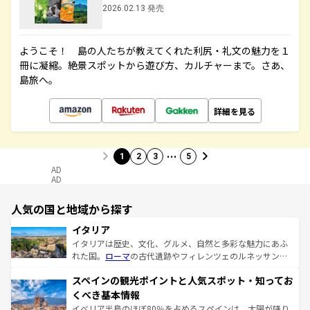
2026.02.13 発売
ようこそ！ 島の人たちが教えてくれた利尻・礼文の魅力を１
冊に凝縮。絶景スポットから遊び方、カルチャーまで。さあ、
島旅へ。
詳細を見る
…
1
2
3
5
AD
AD
人気の国と地域から探す
イタリア
イタリアは歴史、文化、グルメ、自然と多彩な魅力にあふ
れた国。
ローマ
の古代遺跡やフィレンツェのルネッサンス
美術、ヴェネツィアの運河など、歴史あるスポットはもち
スペインの観光ポイントと人気スポット・知ってお
ろん、トスカーナの美しい田園風景やアマルフィ海岸の絶
景など、自然景観も見逃せない。観光の合間には、本場の
くべき基本情報
ピザやパスタなど、絶品のイタリア料理を堪能することも
イベリア半島のほぼ80％を占めるスペインは、太陽が降り