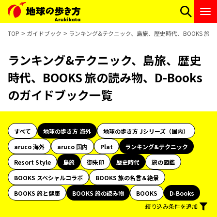
TOP
ガイドブック
ランキング&テクニック、島旅、歴史時代、BOOKS 旅の読
ランキング&テクニック、島旅、歴史
時代、BOOKS 旅の読み物、D-Books
のガイドブック一覧
すべて
地球の歩き方 海外
地球の歩き方 Jシリーズ（国内）
aruco 海外
aruco 国内
Plat
ランキング&テクニック
Resort Style
島旅
御朱印
歴史時代
旅の図鑑
BOOKS スペシャルコラボ
BOOKS 旅の名言＆絶景
BOOKS 旅と健康
BOOKS 旅の読み物
BOOKS
D-Books
絞り込み条件を追加