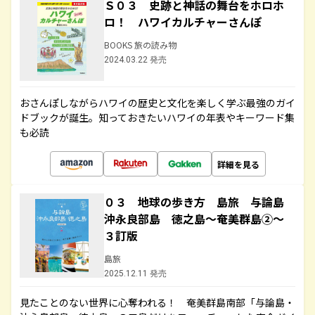
Ｓ０３ 史跡と神話の舞台をホロホ
ロ！ ハワイカルチャーさんぽ
BOOKS 旅の読み物
2024.03.22 発売
おさんぽしながらハワイの歴史と文化を楽しく学ぶ最強のガイ
ドブックが誕生。知っておきたいハワイの年表やキーワード集
も必読
詳細を見る
０３ 地球の歩き方 島旅 与論島
沖永良部島 徳之島～奄美群島②～
３訂版
島旅
2025.12.11 発売
見たことのない世界に心奪われる！ 奄美群島南部「与論島・