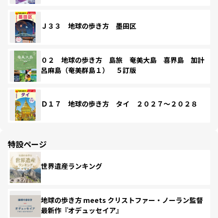
Ｊ３３ 地球の歩き方 墨田区
０２ 地球の歩き方 島旅 奄美大島 喜界島 加計
呂麻島（奄美群島１） ５訂版
Ｄ１７ 地球の歩き方 タイ ２０２７～２０２８
特設ページ
世界遺産ランキング
地球の歩き方 meets クリストファー・ノーラン監督
最新作『オデュッセイア』