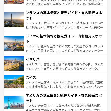
できる。朝目覚めてから夜眠るまで、すべての瞬間を楽し
注ぐ地中海沿岸から雄大なピレネー山脈まで、多彩な自然
ませてくれるイタリアで、忘れられない旅をしてみよう！
と文化が詰まったヨーロッパ屈指の旅行先だ。多様な地域
なお、新着のイタリア情報は
コンテンツ一覧
を参照してほ
フランスの基本情報と観光ガイド・有名観光スポ
文化が根付くこの国では、情熱的なフラメンコ、熱気あふ
しい。
れる闘牛、そして美味しいタパスが生活の一部となってい
ット
る。首都マドリードの洗練された雰囲気や、バルセロナの
フランスは、世界中の旅行者を魅了し続けるヨーロッパ屈
アートに溢れた街角から、地方では古代ローマ遺跡や中世
指の観光地だ。首都パリのエッフェル塔やルーブル美術館
の城塞都市、穏やかなビーチリゾートまで多彩な表情を見
といった象徴的なスポットから、田舎町の古風な美しさま
せる。地方によって風土や気候が異なるスペインはその個
ドイツの基本情報と観光ガイド・有名観光スポッ
で、幅広い魅力が詰まっている。華麗な宮殿、歴史的な大
性で訪れる人を魅了する。 なお、新着のスペイン情報は
コ
聖堂、美しいビーチ、そして豊かな自然が、訪れる者を心
ト
ンテンツ一覧
を参照してほしい。
から魅了する。また、フランスは美食の国としても知ら
ドイツは、豊かな歴史と多彩な文化が交差するヨーロッパ
れ、フランス料理はユネスコ無形文化遺産にも登録されて
の中心に位置する国。中世の街並みが残るロマンチック街
いる。シャンパンの発祥地であるランス、プロヴァンスの
道から、未来を先取りするようなモダンな都市まで多様な
香り高いラベンダー畑など、多彩な楽しみ方が可能だ。さ
イギリス
顔を持つこの国は、どこを歩いても飽きることがない。ベ
らに、パリ以外の地域にも魅力が溢れており、どの街角に
ルリンの文化的活気、バイエルン州のアルプスの絶景、そ
イギリスは、古きよき伝統と最先端が共存する国。ウェス
も豊かな歴史と文化が息づいている。パリ以外の個性あふ
してライン川沿いのワイン畑といった風景は必見。ビール
トミンスター寺院や大英博物館のようなランドマーク、歴
れる地方に足を運ぶとそれぞれで全く異なる文化を体験で
とソーセージを味わいながら地元の人と過ごす楽しい時間
史ある大学都市、美しい丘陵地帯や牧歌的な風景など、エ
きるだろう。 なお、新着のフランス情報は
コンテンツ一覧
スイス
は、お酒好きな人にはぜひ体験してほしい。 なお、新着の
リアごとに異なる魅力がある。また、優雅なアフタヌーン
を参照してほしい。
ドイツ情報は
コンテンツ一覧
を参照してほしい。
ティー、ビール好きにはたまらない英国パブ、サッカー観
スイスの国土面積は九州ほどの広さだが、運行時刻が正確
戦など、本場だからこそできる体験も豊富。イギリスを旅
な交通網が整備されており、初心者でも安心して個人旅行
して楽しみつくそう。 なお、新着のイギリス情報は
コンテ
を楽しめる。日本同様に時刻表どおりの旅が可能だ。中世
アメリカの基本情報と観光ガイド・有名観光スポ
ンツ一覧
を参照してほしい。
の建物がそのまま残る町や、スイスならではのユニークな
博物館もあり、アルプス観光だけでなく町歩きも満喫する
ット
ことができる。国民の所得が高いため物価も高いが、旅行
アメリカ合衆国は、広大な土地と多様な文化が魅力の国。
者向けの交通パス提供のサービスもあり、うまく活用すれ
東海岸の都市部から西海岸のカリフォルニアまで、訪れる