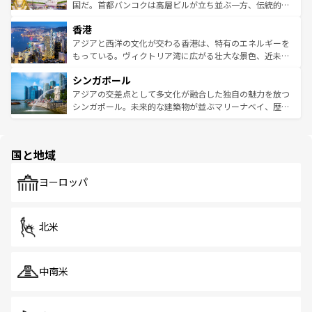
覧
を参照してほしい。
醸し出している。また、バラエティの豊かさとおいしさで
国だ。首都バンコクは高層ビルが立ち並ぶ一方、伝統的な
世界中の食通を魅了してやまないベトナム料理も魅力のひ
寺院や市場がいたるところに点在し、古きよき文化と現代
香港
とつ。フォーやバインミー、ベトナムコーヒーなどは、ぜ
の活気が交差している。北部ではチェンマイなどの山岳地
ひ現地で味わいたい。どの地域を訪れてもあたたかい人々
帯で自然と触れ合い、南部ではプーケットやクラビの美し
アジアと西洋の文化が交わる香港は、特有のエネルギーを
が旅行者を迎えてくれるので、きっと忘れられない旅にな
いビーチでリゾート気分を楽しむことができる。タイ料理
もっている。ヴィクトリア湾に広がる壮大な景色、近未来
るはずだ。 なお、新着のベトナム情報は
コンテンツ一覧
を
は世界的に有名で、屋台から高級レストランまで味覚を刺
的なアートスポット、そして歴史と現代が融合した町並
参照してほしい。
シンガポール
激する。気候は一年中温暖で、どの季節にも異なる楽しみ
み、どこを訪れても感動するはず。観光スポットが密集し
が待っている。親しみやすいタイの人々、仏教を中心とし
ており、効率よく見どころを回れるのも魅力。息をのむよ
アジアの交差点として多文化が融合した独自の魅力を放つ
た文化、そして多様な観光資源が、訪れる旅人を魅了し続
うな絶景から文化的な体験まで、香港を存分に楽しみ尽く
シンガポール。未来的な建築物が並ぶマリーナベイ、歴史
ける。 なお、新着のタイ情報は
コンテンツ一覧
を参照して
そう。 なお、新着の香港情報は
コンテンツ一覧
を参照して
と伝統を感じられるエスニックタウン、多数の緑豊かな公
ほしい。
ほしい。
園や自然保護区など、自然が調和した近代的な景観と文化
の多様性あふれるカラフルな町は、どこを歩いても新しい
国と地域
発見がある。さらに、治安のよさや充実した公共交通機関
も、旅行者にとっては魅力的なポイント。グルメも豊富
で、ホーカーズは地元の風情を楽しめる外せないスポット
ヨーロッパ
だ。訪れる人を飽きさせないシンガポールで、多様な魅力
を体感しよう。 なお、新着のシンガポール情報は
コンテン
ツ一覧
を参照してほしい。
北米
中南米