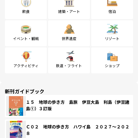
飲食
建築・アート
宿泊
イベント・観戦
世界遺産
リゾート
アクティビティ
鉄道・フライト
ショップ
新刊ガイドブック
１５ 地球の歩き方 島旅 伊豆大島 利島（伊豆諸
島①）３訂版
Ｃ０２ 地球の歩き方 ハワイ島 ２０２７～２０２
８