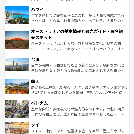
ば市内交通費無料で観光を楽しむこともできる。 なお、新
場所ごとに異なる風景と体験が待っている。ニューヨーク
着のスイス情報は
コンテンツ一覧
を参照してほしい。
ハワイ
のような巨大都市は、観光、ショッピング、エンターテイ
ンメントが詰まった刺激的なスポットだ。一方、アメリカ
年間を通じて温暖な気候に恵まれ、多くの島で構成される
西部には大自然が広がり、グランドキャニオンやイエロー
ハワイは、どの島も独自の魅力をもっている。大自然の神
ストーン国立公園といった絶景が堪能できる。さらに、南
秘を感じたいなら、火山が生み出した壮大な景観を誇るハ
オーストラリアの基本情報と観光ガイド・有名観
部のニューオーリンズでは、音楽と美食が融合した独特の
ワイ島は見逃せない。また、定番の観光地といえばオアフ
文化が魅力。旅行者はアメリカの各地域で異なる魅力を楽
島だが、静かな自然を求めるならマウイ島やカウアイ島が
光スポット
しみながら、その多様性と豊かな歴史を感じることができ
おすすめ。エメラルドグリーンに輝く海をはじめ、豊かな
オーストラリアは、壮大な自然と多様な文化が魅力の国。
るだろう。車でのロードトリップや列車の旅も、アメリカ
文化や歴史が息づいている。「アロハスピリット」と呼ば
シドニーのシンボルであるシドニー・オペラハウス、オー
ならではの贅沢な旅のスタイルだ。 なお、新着のアメリカ
れるおもてなしの心で訪れる人々を迎えてくれるハワイの
ストラリア東海岸北部に広がる大サンゴ礁地帯グレートバ
情報は
コンテンツ一覧
を参照してほしい。
人々、おいしいローカルフードやハワイアンミュージッ
台湾
リアリーフや大陸中央部にそびえるウルル（エアーズロッ
ク、伝統的なフラダンスなど、すべてがハワイの魅力を彩
ク）、タスマニアの美しい原生林やケアンズの熱帯雨林な
日本から約４時間ほどでたどり着く台湾は、多彩な文化と
っている。訪れるたびに新しい発見と感動が待っているハ
ど、見どころがたくさん。また、カフェやワイン、オージ
自然が織りなす魅力的な観光地。活気あふれる大都市の台
ワイを、存分に味わってほしい。 なお、新着のハワイ情報
ービーフなどの食文化も豊かで、美味しいものであふれて
北やノスタルジックな町並みが人気な九份（ジォウフェ
は
コンテンツ一覧
を参照してほしい。
韓国
いる。アクティビティも充実しており、サーフィンやダイ
ン）、静ひつな山岳地帯である台湾東部など、都市の喧騒
ビング、ハイキングなど、アウトドア好きにはたまらな
と山間の静けさが共存しており、訪れる人に新しい発見と
歴史ある王朝文化が残る一方で、最先端のファッションやK
い。オーストラリアの多彩な魅力を存分に味わいつくそ
驚きをもたらしてくれる。また、奥深い台湾の食文化も魅
-POPで世界を席巻している韓国。首都ソウルの宮殿や伝統
う。 なお、新着のオーストラリア情報は
コンテンツ一覧
を
力で、夜市などの屋台グルメから高級料理、ヘルシーで美
家屋が並ぶエリアでは韓国の歴史と文化に浸ることがで
参照してほしい。
ベトナム
容にもいいと評判のスイーツなど、バラエティ豊かな料理
き、地方に足を延ばせば四季折々の自然美を楽しむことが
が味わえる。 なお、新着の台湾情報は
コンテンツ一覧
を参
できる。そして、キムチや焼肉、絶品のストリートフード
豊かな自然と多様な文化が魅力的なベトナム。南北に細長
照してほしい。
まで、さまざまな韓国料理が待っている。夜には、韓国な
く伸びる国土には、広大な田園風景や青々とした山々、世
らではのナイトライフも堪能できる。あたたかいホスピタ
界遺産に登録された壮大な自然景観が点在し、都市部では
タイ
リティに包まれながら、韓国の多彩な魅力を心ゆくまで味
急速な発展と共に伝統が息づく。ハノイの古い町並みやホ
わってみてほしい。 なお、新着の韓国情報は
コンテンツ一
ーチミン市のフランス統治時代の建物も、独特の雰囲気を
タイは、東南アジアに位置する豊かな自然と歴史が息づく