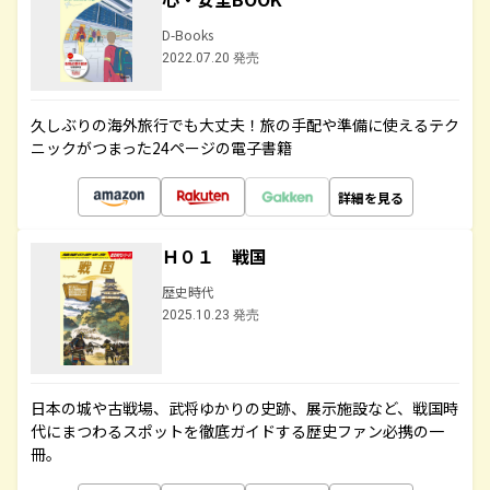
D-Books
2022.07.20 発売
久しぶりの海外旅行でも大丈夫！旅の手配や準備に使えるテク
ニックがつまった24ページの電子書籍
詳細を見る
Ｈ０１ 戦国
歴史時代
2025.10.23 発売
日本の城や古戦場、武将ゆかりの史跡、展示施設など、戦国時
代にまつわるスポットを徹底ガイドする歴史ファン必携の一
冊。