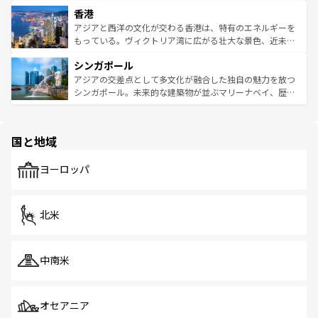
世界中の食通を魅了してやまないベトナム料理も魅力のひ
寺院や市場がいたるところに点在し、古きよき文化と現代
香港
とつ。フォーやバインミー、ベトナムコーヒーなどは、ぜ
の活気が交差している。北部ではチェンマイなどの山岳地
ひ現地で味わいたい。どの地域を訪れてもあたたかい人々
帯で自然と触れ合い、南部ではプーケットやクラビの美し
アジアと西洋の文化が交わる香港は、特有のエネルギーを
が旅行者を迎えてくれるので、きっと忘れられない旅にな
いビーチでリゾート気分を楽しむことができる。タイ料理
もっている。ヴィクトリア湾に広がる壮大な景色、近未来
るはずだ。 なお、新着のベトナム情報は
コンテンツ一覧
を
は世界的に有名で、屋台から高級レストランまで味覚を刺
的なアートスポット、そして歴史と現代が融合した町並
参照してほしい。
シンガポール
激する。気候は一年中温暖で、どの季節にも異なる楽しみ
み、どこを訪れても感動するはず。観光スポットが密集し
が待っている。親しみやすいタイの人々、仏教を中心とし
ており、効率よく見どころを回れるのも魅力。息をのむよ
アジアの交差点として多文化が融合した独自の魅力を放つ
た文化、そして多様な観光資源が、訪れる旅人を魅了し続
うな絶景から文化的な体験まで、香港を存分に楽しみ尽く
シンガポール。未来的な建築物が並ぶマリーナベイ、歴史
ける。 なお、新着のタイ情報は
コンテンツ一覧
を参照して
そう。 なお、新着の香港情報は
コンテンツ一覧
を参照して
と伝統を感じられるエスニックタウン、多数の緑豊かな公
ほしい。
ほしい。
園や自然保護区など、自然が調和した近代的な景観と文化
の多様性あふれるカラフルな町は、どこを歩いても新しい
国と地域
発見がある。さらに、治安のよさや充実した公共交通機関
も、旅行者にとっては魅力的なポイント。グルメも豊富
で、ホーカーズは地元の風情を楽しめる外せないスポット
ヨーロッパ
だ。訪れる人を飽きさせないシンガポールで、多様な魅力
を体感しよう。 なお、新着のシンガポール情報は
コンテン
ツ一覧
を参照してほしい。
北米
中南米
オセアニア