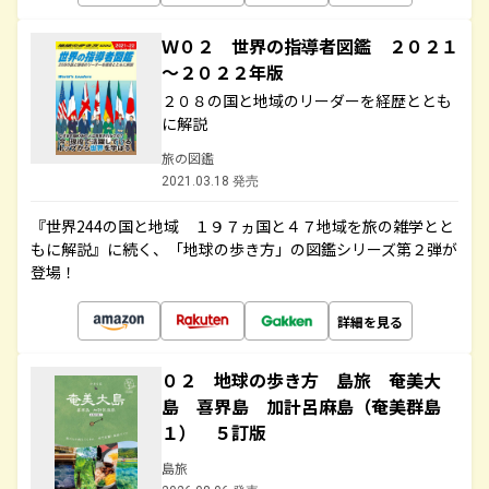
Ｗ０２ 世界の指導者図鑑 ２０２１
～２０２２年版
２０８の国と地域のリーダーを経歴ととも
に解説
旅の図鑑
2021.03.18 発売
『世界244の国と地域 １９７ヵ国と４７地域を旅の雑学とと
もに解説』に続く、「地球の歩き方」の図鑑シリーズ第２弾が
登場！
詳細を見る
０２ 地球の歩き方 島旅 奄美大
島 喜界島 加計呂麻島（奄美群島
１） ５訂版
島旅