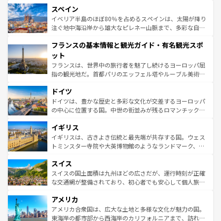
美術、ヴェネツィアの運河など、歴史あるスポットはもち
スペイン
ろん、トスカーナの美しい田園風景やアマルフィ海岸の絶
景など、自然景観も見逃せない。観光の合間には、本場の
イベリア半島のほぼ80％を占めるスペインは、太陽が降り
ピザやパスタなど、絶品のイタリア料理を堪能することも
注ぐ地中海沿岸から雄大なピレネー山脈まで、多彩な自然
できる。朝目覚めてから夜眠るまで、すべての瞬間を楽し
と文化が詰まったヨーロッパ屈指の旅行先だ。多様な地域
フランスの基本情報と観光ガイド・有名観光スポ
ませてくれるイタリアで、忘れられない旅をしてみよう！
文化が根付くこの国では、情熱的なフラメンコ、熱気あふ
なお、新着のイタリア情報は
コンテンツ一覧
を参照してほ
れる闘牛、そして美味しいタパスが生活の一部となってい
ット
しい。
る。首都マドリードの洗練された雰囲気や、バルセロナの
フランスは、世界中の旅行者を魅了し続けるヨーロッパ屈
アートに溢れた街角から、地方では古代ローマ遺跡や中世
指の観光地だ。首都パリのエッフェル塔やルーブル美術館
の城塞都市、穏やかなビーチリゾートまで多彩な表情を見
といった象徴的なスポットから、田舎町の古風な美しさま
せる。地方によって風土や気候が異なるスペインはその個
ドイツ
で、幅広い魅力が詰まっている。華麗な宮殿、歴史的な大
性で訪れる人を魅了する。 なお、新着のスペイン情報は
コ
聖堂、美しいビーチ、そして豊かな自然が、訪れる者を心
ドイツは、豊かな歴史と多彩な文化が交差するヨーロッパ
ンテンツ一覧
を参照してほしい。
から魅了する。また、フランスは美食の国としても知ら
の中心に位置する国。中世の街並みが残るロマンチック街
れ、フランス料理はユネスコ無形文化遺産にも登録されて
道から、未来を先取りするようなモダンな都市まで多様な
イギリス
いる。シャンパンの発祥地であるランス、プロヴァンスの
顔を持つこの国は、どこを歩いても飽きることがない。ベ
香り高いラベンダー畑など、多彩な楽しみ方が可能だ。さ
ルリンの文化的活気、バイエルン州のアルプスの絶景、そ
イギリスは、古きよき伝統と最先端が共存する国。ウェス
らに、パリ以外の地域にも魅力が溢れており、どの街角に
してライン川沿いのワイン畑といった風景は必見。ビール
トミンスター寺院や大英博物館のようなランドマーク、歴
も豊かな歴史と文化が息づいている。パリ以外の個性あふ
とソーセージを味わいながら地元の人と過ごす楽しい時間
史ある大学都市、美しい丘陵地帯や牧歌的な風景など、エ
れる地方に足を運ぶとそれぞれで全く異なる文化を体験で
スイス
は、お酒好きな人にはぜひ体験してほしい。 なお、新着の
リアごとに異なる魅力がある。また、優雅なアフタヌーン
きるだろう。 なお、新着のフランス情報は
コンテンツ一覧
ドイツ情報は
コンテンツ一覧
を参照してほしい。
ティー、ビール好きにはたまらない英国パブ、サッカー観
スイスの国土面積は九州ほどの広さだが、運行時刻が正確
を参照してほしい。
戦など、本場だからこそできる体験も豊富。イギリスを旅
な交通網が整備されており、初心者でも安心して個人旅行
して楽しみつくそう。 なお、新着のイギリス情報は
コンテ
を楽しめる。日本同様に時刻表どおりの旅が可能だ。中世
アメリカ
ンツ一覧
を参照してほしい。
の建物がそのまま残る町や、スイスならではのユニークな
博物館もあり、アルプス観光だけでなく町歩きも満喫する
アメリカ合衆国は、広大な土地と多様な文化が魅力の国。
ことができる。国民の所得が高いため物価も高いが、旅行
東海岸の都市部から西海岸のカリフォルニアまで、訪れる