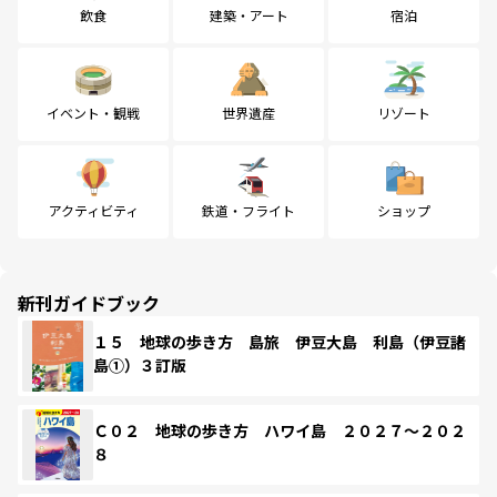
飲食
建築・アート
宿泊
イベント・観戦
世界遺産
リゾート
アクティビティ
鉄道・フライト
ショップ
新刊ガイドブック
１５ 地球の歩き方 島旅 伊豆大島 利島（伊豆諸
島①）３訂版
Ｃ０２ 地球の歩き方 ハワイ島 ２０２７～２０２
８