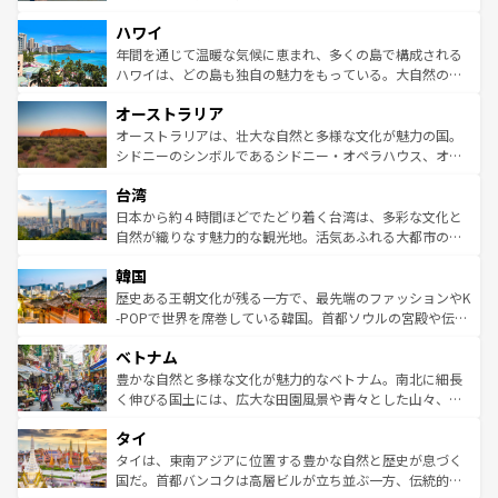
者向けの交通パス提供のサービスもあり、うまく活用すれ
場所ごとに異なる風景と体験が待っている。ニューヨーク
ハワイ
ば市内交通費無料で観光を楽しむこともできる。 なお、新
のような巨大都市は、観光、ショッピング、エンターテイ
着のスイス情報は
コンテンツ一覧
を参照してほしい。
ンメントが詰まった刺激的なスポットだ。一方、アメリカ
年間を通じて温暖な気候に恵まれ、多くの島で構成される
西部には大自然が広がり、グランドキャニオンやイエロー
ハワイは、どの島も独自の魅力をもっている。大自然の神
ストーン国立公園といった絶景が堪能できる。さらに、南
秘を感じたいなら、火山が生み出した壮大な景観を誇るハ
オーストラリア
部のニューオーリンズでは、音楽と美食が融合した独特の
ワイ島は見逃せない。また、定番の観光地といえばオアフ
文化が魅力。旅行者はアメリカの各地域で異なる魅力を楽
島だが、静かな自然を求めるならマウイ島やカウアイ島が
オーストラリアは、壮大な自然と多様な文化が魅力の国。
しみながら、その多様性と豊かな歴史を感じることができ
おすすめ。エメラルドグリーンに輝く海をはじめ、豊かな
シドニーのシンボルであるシドニー・オペラハウス、オー
るだろう。車でのロードトリップや列車の旅も、アメリカ
文化や歴史が息づいている。「アロハスピリット」と呼ば
ストラリア東海岸北部に広がる大サンゴ礁地帯グレートバ
ならではの贅沢な旅のスタイルだ。 なお、新着のアメリカ
台湾
れるおもてなしの心で訪れる人々を迎えてくれるハワイの
リアリーフや大陸中央部にそびえるウルル（エアーズロッ
情報は
コンテンツ一覧
を参照してほしい。
人々、おいしいローカルフードやハワイアンミュージッ
ク）、タスマニアの美しい原生林やケアンズの熱帯雨林な
日本から約４時間ほどでたどり着く台湾は、多彩な文化と
ク、伝統的なフラダンスなど、すべてがハワイの魅力を彩
ど、見どころがたくさん。また、カフェやワイン、オージ
自然が織りなす魅力的な観光地。活気あふれる大都市の台
っている。訪れるたびに新しい発見と感動が待っているハ
ービーフなどの食文化も豊かで、美味しいものであふれて
北やノスタルジックな町並みが人気な九份（ジォウフェ
ワイを、存分に味わってほしい。 なお、新着のハワイ情報
韓国
いる。アクティビティも充実しており、サーフィンやダイ
ン）、静ひつな山岳地帯である台湾東部など、都市の喧騒
は
コンテンツ一覧
を参照してほしい。
ビング、ハイキングなど、アウトドア好きにはたまらな
と山間の静けさが共存しており、訪れる人に新しい発見と
歴史ある王朝文化が残る一方で、最先端のファッションやK
い。オーストラリアの多彩な魅力を存分に味わいつくそ
驚きをもたらしてくれる。また、奥深い台湾の食文化も魅
-POPで世界を席巻している韓国。首都ソウルの宮殿や伝統
う。 なお、新着のオーストラリア情報は
コンテンツ一覧
を
力で、夜市などの屋台グルメから高級料理、ヘルシーで美
家屋が並ぶエリアでは韓国の歴史と文化に浸ることがで
参照してほしい。
ベトナム
容にもいいと評判のスイーツなど、バラエティ豊かな料理
き、地方に足を延ばせば四季折々の自然美を楽しむことが
が味わえる。 なお、新着の台湾情報は
コンテンツ一覧
を参
できる。そして、キムチや焼肉、絶品のストリートフード
豊かな自然と多様な文化が魅力的なベトナム。南北に細長
照してほしい。
まで、さまざまな韓国料理が待っている。夜には、韓国な
く伸びる国土には、広大な田園風景や青々とした山々、世
らではのナイトライフも堪能できる。あたたかいホスピタ
界遺産に登録された壮大な自然景観が点在し、都市部では
タイ
リティに包まれながら、韓国の多彩な魅力を心ゆくまで味
急速な発展と共に伝統が息づく。ハノイの古い町並みやホ
わってみてほしい。 なお、新着の韓国情報は
コンテンツ一
ーチミン市のフランス統治時代の建物も、独特の雰囲気を
タイは、東南アジアに位置する豊かな自然と歴史が息づく
覧
を参照してほしい。
醸し出している。また、バラエティの豊かさとおいしさで
国だ。首都バンコクは高層ビルが立ち並ぶ一方、伝統的な