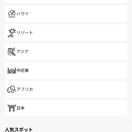
ハワイ
リゾート
アジア
中近東
アフリカ
日本
人気スポット