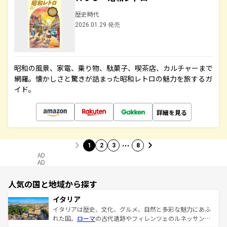
歴史時代
2026.01.29 発売
昭和の風景、家電、乗り物、駄菓子、喫茶店、カルチャーまで
網羅。懐かしさと驚きが詰まった昭和レトロの魅力を旅するガ
イド。
詳細を見る
…
1
2
3
8
AD
AD
人気の国と地域から探す
イタリア
イタリアは歴史、文化、グルメ、自然と多彩な魅力にあふ
れた国。
ローマ
の古代遺跡やフィレンツェのルネッサンス