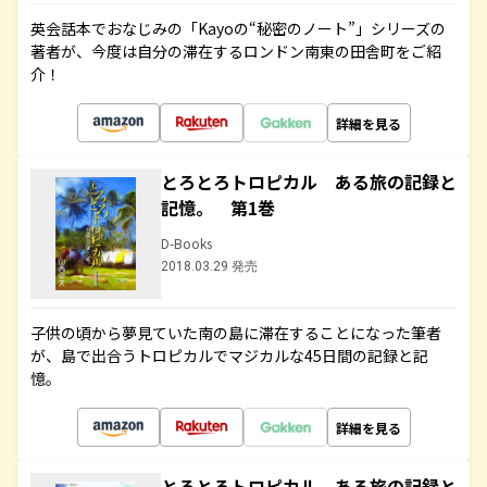
英会話本でおなじみの「Kayoの“秘密のノート”」シリーズの
著者が、今度は自分の滞在するロンドン南東の田舎町をご紹
介！
詳細を見る
とろとろトロピカル ある旅の記録と
記憶。 第1巻
D-Books
2018.03.29 発売
子供の頃から夢見ていた南の島に滞在することになった筆者
が、島で出合うトロピカルでマジカルな45日間の記録と記
憶。
詳細を見る
とろとろトロピカル ある旅の記録と