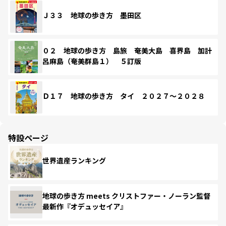
Ｊ３３ 地球の歩き方 墨田区
０２ 地球の歩き方 島旅 奄美大島 喜界島 加計
呂麻島（奄美群島１） ５訂版
Ｄ１７ 地球の歩き方 タイ ２０２７～２０２８
特設ページ
世界遺産ランキング
地球の歩き方 meets クリストファー・ノーラン監督
最新作『オデュッセイア』