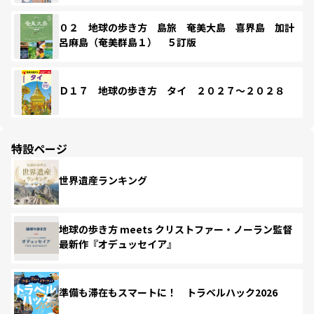
０２ 地球の歩き方 島旅 奄美大島 喜界島 加計
呂麻島（奄美群島１） ５訂版
Ｄ１７ 地球の歩き方 タイ ２０２７～２０２８
特設ページ
世界遺産ランキング
地球の歩き方 meets クリストファー・ノーラン監督
最新作『オデュッセイア』
準備も滞在もスマートに！ トラベルハック2026