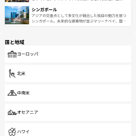
るはずだ。 なお、新着のベトナム情報は
コンテンツ一覧
を
は世界的に有名で、屋台から高級レストランまで味覚を刺
的なアートスポット、そして歴史と現代が融合した町並
参照してほしい。
シンガポール
激する。気候は一年中温暖で、どの季節にも異なる楽しみ
み、どこを訪れても感動するはず。観光スポットが密集し
が待っている。親しみやすいタイの人々、仏教を中心とし
ており、効率よく見どころを回れるのも魅力。息をのむよ
アジアの交差点として多文化が融合した独自の魅力を放つ
た文化、そして多様な観光資源が、訪れる旅人を魅了し続
うな絶景から文化的な体験まで、香港を存分に楽しみ尽く
シンガポール。未来的な建築物が並ぶマリーナベイ、歴史
ける。 なお、新着のタイ情報は
コンテンツ一覧
を参照して
そう。 なお、新着の香港情報は
コンテンツ一覧
を参照して
と伝統を感じられるエスニックタウン、多数の緑豊かな公
ほしい。
ほしい。
園や自然保護区など、自然が調和した近代的な景観と文化
の多様性あふれるカラフルな町は、どこを歩いても新しい
国と地域
発見がある。さらに、治安のよさや充実した公共交通機関
も、旅行者にとっては魅力的なポイント。グルメも豊富
で、ホーカーズは地元の風情を楽しめる外せないスポット
ヨーロッパ
だ。訪れる人を飽きさせないシンガポールで、多様な魅力
を体感しよう。 なお、新着のシンガポール情報は
コンテン
ツ一覧
を参照してほしい。
北米
中南米
オセアニア
ハワイ