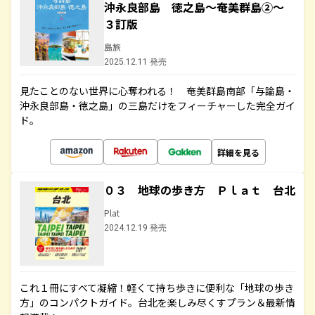
沖永良部島 徳之島～奄美群島②～
３訂版
島旅
2025.12.11 発売
見たことのない世界に心奪われる！ 奄美群島南部「与論島・
沖永良部島・徳之島」の三島だけをフィーチャーした完全ガイ
ド。
詳細を見る
０３ 地球の歩き方 Ｐｌａｔ 台北
Plat
2024.12.19 発売
これ１冊にすべて凝縮！軽くて持ち歩きに便利な「地球の歩き
方」のコンパクトガイド。台北を楽しみ尽くすプラン＆最新情