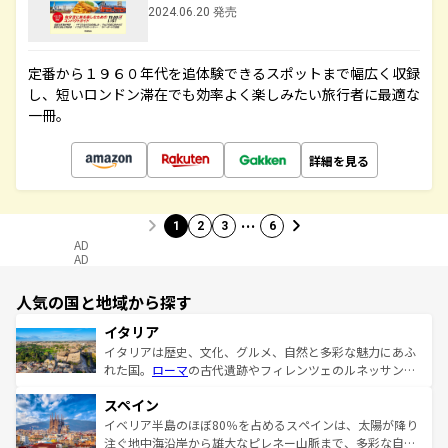
2024.06.20 発売
定番から１９６０年代を追体験できるスポットまで幅広く収録
し、短いロンドン滞在でも効率よく楽しみたい旅行者に最適な
一冊。
詳細を見る
…
1
2
3
6
AD
AD
人気の国と地域から探す
イタリア
イタリアは歴史、文化、グルメ、自然と多彩な魅力にあふ
れた国。
ローマ
の古代遺跡やフィレンツェのルネッサンス
美術、ヴェネツィアの運河など、歴史あるスポットはもち
スペイン
ろん、トスカーナの美しい田園風景やアマルフィ海岸の絶
景など、自然景観も見逃せない。観光の合間には、本場の
イベリア半島のほぼ80％を占めるスペインは、太陽が降り
ピザやパスタなど、絶品のイタリア料理を堪能することも
注ぐ地中海沿岸から雄大なピレネー山脈まで、多彩な自然