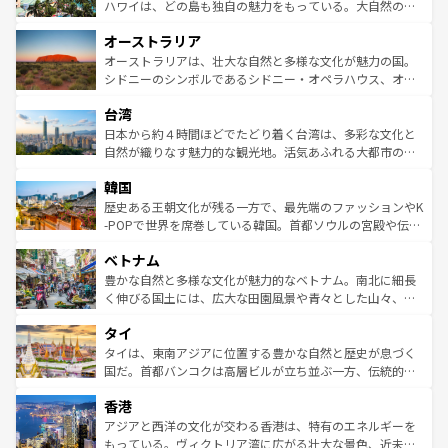
西部には大自然が広がり、グランドキャニオンやイエロー
ハワイは、どの島も独自の魅力をもっている。大自然の神
ストーン国立公園といった絶景が堪能できる。さらに、南
秘を感じたいなら、火山が生み出した壮大な景観を誇るハ
オーストラリア
部のニューオーリンズでは、音楽と美食が融合した独特の
ワイ島は見逃せない。また、定番の観光地といえばオアフ
文化が魅力。旅行者はアメリカの各地域で異なる魅力を楽
島だが、静かな自然を求めるならマウイ島やカウアイ島が
オーストラリアは、壮大な自然と多様な文化が魅力の国。
しみながら、その多様性と豊かな歴史を感じることができ
おすすめ。エメラルドグリーンに輝く海をはじめ、豊かな
シドニーのシンボルであるシドニー・オペラハウス、オー
るだろう。車でのロードトリップや列車の旅も、アメリカ
文化や歴史が息づいている。「アロハスピリット」と呼ば
ストラリア東海岸北部に広がる大サンゴ礁地帯グレートバ
ならではの贅沢な旅のスタイルだ。 なお、新着のアメリカ
台湾
れるおもてなしの心で訪れる人々を迎えてくれるハワイの
リアリーフや大陸中央部にそびえるウルル（エアーズロッ
情報は
コンテンツ一覧
を参照してほしい。
人々、おいしいローカルフードやハワイアンミュージッ
ク）、タスマニアの美しい原生林やケアンズの熱帯雨林な
日本から約４時間ほどでたどり着く台湾は、多彩な文化と
ク、伝統的なフラダンスなど、すべてがハワイの魅力を彩
ど、見どころがたくさん。また、カフェやワイン、オージ
自然が織りなす魅力的な観光地。活気あふれる大都市の台
っている。訪れるたびに新しい発見と感動が待っているハ
ービーフなどの食文化も豊かで、美味しいものであふれて
北やノスタルジックな町並みが人気な九份（ジォウフェ
ワイを、存分に味わってほしい。 なお、新着のハワイ情報
韓国
いる。アクティビティも充実しており、サーフィンやダイ
ン）、静ひつな山岳地帯である台湾東部など、都市の喧騒
は
コンテンツ一覧
を参照してほしい。
ビング、ハイキングなど、アウトドア好きにはたまらな
と山間の静けさが共存しており、訪れる人に新しい発見と
歴史ある王朝文化が残る一方で、最先端のファッションやK
い。オーストラリアの多彩な魅力を存分に味わいつくそ
驚きをもたらしてくれる。また、奥深い台湾の食文化も魅
-POPで世界を席巻している韓国。首都ソウルの宮殿や伝統
う。 なお、新着のオーストラリア情報は
コンテンツ一覧
を
力で、夜市などの屋台グルメから高級料理、ヘルシーで美
家屋が並ぶエリアでは韓国の歴史と文化に浸ることがで
参照してほしい。
ベトナム
容にもいいと評判のスイーツなど、バラエティ豊かな料理
き、地方に足を延ばせば四季折々の自然美を楽しむことが
が味わえる。 なお、新着の台湾情報は
コンテンツ一覧
を参
できる。そして、キムチや焼肉、絶品のストリートフード
豊かな自然と多様な文化が魅力的なベトナム。南北に細長
照してほしい。
まで、さまざまな韓国料理が待っている。夜には、韓国な
く伸びる国土には、広大な田園風景や青々とした山々、世
らではのナイトライフも堪能できる。あたたかいホスピタ
界遺産に登録された壮大な自然景観が点在し、都市部では
タイ
リティに包まれながら、韓国の多彩な魅力を心ゆくまで味
急速な発展と共に伝統が息づく。ハノイの古い町並みやホ
わってみてほしい。 なお、新着の韓国情報は
コンテンツ一
ーチミン市のフランス統治時代の建物も、独特の雰囲気を
タイは、東南アジアに位置する豊かな自然と歴史が息づく
覧
を参照してほしい。
醸し出している。また、バラエティの豊かさとおいしさで
国だ。首都バンコクは高層ビルが立ち並ぶ一方、伝統的な
世界中の食通を魅了してやまないベトナム料理も魅力のひ
寺院や市場がいたるところに点在し、古きよき文化と現代
香港
とつ。フォーやバインミー、ベトナムコーヒーなどは、ぜ
の活気が交差している。北部ではチェンマイなどの山岳地
ひ現地で味わいたい。どの地域を訪れてもあたたかい人々
帯で自然と触れ合い、南部ではプーケットやクラビの美し
アジアと西洋の文化が交わる香港は、特有のエネルギーを
が旅行者を迎えてくれるので、きっと忘れられない旅にな
いビーチでリゾート気分を楽しむことができる。タイ料理
もっている。ヴィクトリア湾に広がる壮大な景色、近未来