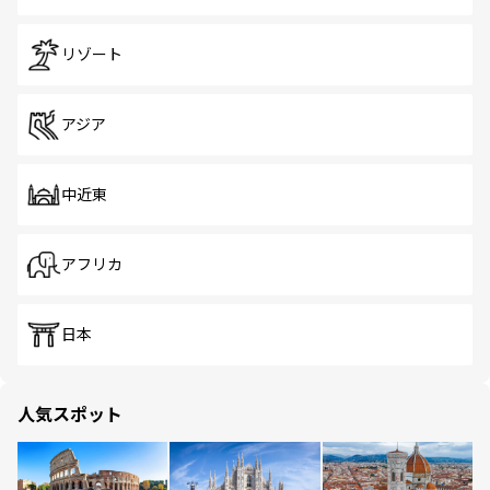
リゾート
アジア
中近東
アフリカ
日本
人気スポット