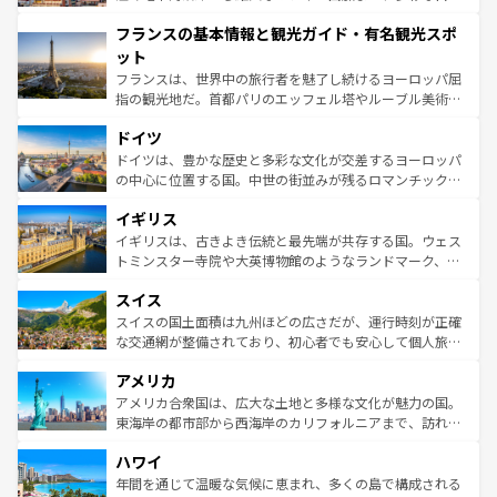
できる。朝目覚めてから夜眠るまで、すべての瞬間を楽し
と文化が詰まったヨーロッパ屈指の旅行先だ。多様な地域
フランスの基本情報と観光ガイド・有名観光スポ
ませてくれるイタリアで、忘れられない旅をしてみよう！
文化が根付くこの国では、情熱的なフラメンコ、熱気あふ
なお、新着のイタリア情報は
コンテンツ一覧
を参照してほ
れる闘牛、そして美味しいタパスが生活の一部となってい
ット
しい。
る。首都マドリードの洗練された雰囲気や、バルセロナの
フランスは、世界中の旅行者を魅了し続けるヨーロッパ屈
アートに溢れた街角から、地方では古代ローマ遺跡や中世
指の観光地だ。首都パリのエッフェル塔やルーブル美術館
の城塞都市、穏やかなビーチリゾートまで多彩な表情を見
といった象徴的なスポットから、田舎町の古風な美しさま
せる。地方によって風土や気候が異なるスペインはその個
ドイツ
で、幅広い魅力が詰まっている。華麗な宮殿、歴史的な大
性で訪れる人を魅了する。 なお、新着のスペイン情報は
コ
聖堂、美しいビーチ、そして豊かな自然が、訪れる者を心
ドイツは、豊かな歴史と多彩な文化が交差するヨーロッパ
ンテンツ一覧
を参照してほしい。
から魅了する。また、フランスは美食の国としても知ら
の中心に位置する国。中世の街並みが残るロマンチック街
れ、フランス料理はユネスコ無形文化遺産にも登録されて
道から、未来を先取りするようなモダンな都市まで多様な
イギリス
いる。シャンパンの発祥地であるランス、プロヴァンスの
顔を持つこの国は、どこを歩いても飽きることがない。ベ
香り高いラベンダー畑など、多彩な楽しみ方が可能だ。さ
ルリンの文化的活気、バイエルン州のアルプスの絶景、そ
イギリスは、古きよき伝統と最先端が共存する国。ウェス
らに、パリ以外の地域にも魅力が溢れており、どの街角に
してライン川沿いのワイン畑といった風景は必見。ビール
トミンスター寺院や大英博物館のようなランドマーク、歴
も豊かな歴史と文化が息づいている。パリ以外の個性あふ
とソーセージを味わいながら地元の人と過ごす楽しい時間
史ある大学都市、美しい丘陵地帯や牧歌的な風景など、エ
れる地方に足を運ぶとそれぞれで全く異なる文化を体験で
スイス
は、お酒好きな人にはぜひ体験してほしい。 なお、新着の
リアごとに異なる魅力がある。また、優雅なアフタヌーン
きるだろう。 なお、新着のフランス情報は
コンテンツ一覧
ドイツ情報は
コンテンツ一覧
を参照してほしい。
ティー、ビール好きにはたまらない英国パブ、サッカー観
スイスの国土面積は九州ほどの広さだが、運行時刻が正確
を参照してほしい。
戦など、本場だからこそできる体験も豊富。イギリスを旅
な交通網が整備されており、初心者でも安心して個人旅行
して楽しみつくそう。 なお、新着のイギリス情報は
コンテ
を楽しめる。日本同様に時刻表どおりの旅が可能だ。中世
アメリカ
ンツ一覧
を参照してほしい。
の建物がそのまま残る町や、スイスならではのユニークな
博物館もあり、アルプス観光だけでなく町歩きも満喫する
アメリカ合衆国は、広大な土地と多様な文化が魅力の国。
ことができる。国民の所得が高いため物価も高いが、旅行
東海岸の都市部から西海岸のカリフォルニアまで、訪れる
者向けの交通パス提供のサービスもあり、うまく活用すれ
場所ごとに異なる風景と体験が待っている。ニューヨーク
ハワイ
ば市内交通費無料で観光を楽しむこともできる。 なお、新
のような巨大都市は、観光、ショッピング、エンターテイ
着のスイス情報は
コンテンツ一覧
を参照してほしい。
ンメントが詰まった刺激的なスポットだ。一方、アメリカ
年間を通じて温暖な気候に恵まれ、多くの島で構成される