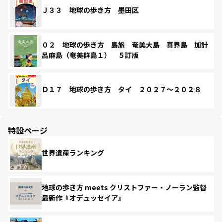
Ｊ３３ 地球の歩き方 墨田区
０２ 地球の歩き方 島旅 奄美大島 喜界島 加計
呂麻島（奄美群島１） ５訂版
Ｄ１７ 地球の歩き方 タイ ２０２７～２０２８
特設ページ
世界遺産ランキング
地球の歩き方 meets クリストファー・ノーラン監督
最新作『オデュッセイア』