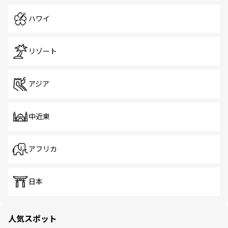
ハワイ
リゾート
アジア
中近東
アフリカ
日本
人気スポット