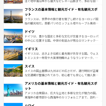
ピザやパスタなど、絶品のイタリア料理を堪能することも
注ぐ地中海沿岸から雄大なピレネー山脈まで、多彩な自然
できる。朝目覚めてから夜眠るまで、すべての瞬間を楽し
と文化が詰まったヨーロッパ屈指の旅行先だ。多様な地域
フランスの基本情報と観光ガイド・有名観光スポ
ませてくれるイタリアで、忘れられない旅をしてみよう！
文化が根付くこの国では、情熱的なフラメンコ、熱気あふ
なお、新着のイタリア情報は
コンテンツ一覧
を参照してほ
れる闘牛、そして美味しいタパスが生活の一部となってい
ット
しい。
る。首都マドリードの洗練された雰囲気や、バルセロナの
フランスは、世界中の旅行者を魅了し続けるヨーロッパ屈
アートに溢れた街角から、地方では古代ローマ遺跡や中世
指の観光地だ。首都パリのエッフェル塔やルーブル美術館
の城塞都市、穏やかなビーチリゾートまで多彩な表情を見
といった象徴的なスポットから、田舎町の古風な美しさま
せる。地方によって風土や気候が異なるスペインはその個
ドイツ
で、幅広い魅力が詰まっている。華麗な宮殿、歴史的な大
性で訪れる人を魅了する。 なお、新着のスペイン情報は
コ
聖堂、美しいビーチ、そして豊かな自然が、訪れる者を心
ドイツは、豊かな歴史と多彩な文化が交差するヨーロッパ
ンテンツ一覧
を参照してほしい。
から魅了する。また、フランスは美食の国としても知ら
の中心に位置する国。中世の街並みが残るロマンチック街
れ、フランス料理はユネスコ無形文化遺産にも登録されて
道から、未来を先取りするようなモダンな都市まで多様な
イギリス
いる。シャンパンの発祥地であるランス、プロヴァンスの
顔を持つこの国は、どこを歩いても飽きることがない。ベ
香り高いラベンダー畑など、多彩な楽しみ方が可能だ。さ
ルリンの文化的活気、バイエルン州のアルプスの絶景、そ
イギリスは、古きよき伝統と最先端が共存する国。ウェス
らに、パリ以外の地域にも魅力が溢れており、どの街角に
してライン川沿いのワイン畑といった風景は必見。ビール
トミンスター寺院や大英博物館のようなランドマーク、歴
も豊かな歴史と文化が息づいている。パリ以外の個性あふ
とソーセージを味わいながら地元の人と過ごす楽しい時間
史ある大学都市、美しい丘陵地帯や牧歌的な風景など、エ
れる地方に足を運ぶとそれぞれで全く異なる文化を体験で
スイス
は、お酒好きな人にはぜひ体験してほしい。 なお、新着の
リアごとに異なる魅力がある。また、優雅なアフタヌーン
きるだろう。 なお、新着のフランス情報は
コンテンツ一覧
ドイツ情報は
コンテンツ一覧
を参照してほしい。
ティー、ビール好きにはたまらない英国パブ、サッカー観
スイスの国土面積は九州ほどの広さだが、運行時刻が正確
を参照してほしい。
戦など、本場だからこそできる体験も豊富。イギリスを旅
な交通網が整備されており、初心者でも安心して個人旅行
して楽しみつくそう。 なお、新着のイギリス情報は
コンテ
を楽しめる。日本同様に時刻表どおりの旅が可能だ。中世
アメリカの基本情報と観光ガイド・有名観光スポ
ンツ一覧
を参照してほしい。
の建物がそのまま残る町や、スイスならではのユニークな
博物館もあり、アルプス観光だけでなく町歩きも満喫する
ット
ことができる。国民の所得が高いため物価も高いが、旅行
アメリカ合衆国は、広大な土地と多様な文化が魅力の国。
者向けの交通パス提供のサービスもあり、うまく活用すれ
東海岸の都市部から西海岸のカリフォルニアまで、訪れる
ば市内交通費無料で観光を楽しむこともできる。 なお、新
場所ごとに異なる風景と体験が待っている。ニューヨーク
着のスイス情報は
コンテンツ一覧
を参照してほしい。
ハワイ
のような巨大都市は、観光、ショッピング、エンターテイ