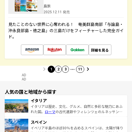
島旅
2025.12.11 発売
見たことのない世界に心奪われる！ 奄美群島南部「与論島・
沖永良部島・徳之島」の三島だけをフィーチャーした完全ガイ
ド。
詳細を見る
…
1
2
3
11
AD
AD
人気の国と地域から探す
イタリア
イタリアは歴史、文化、グルメ、自然と多彩な魅力にあふ
れた国。
ローマ
の古代遺跡やフィレンツェのルネッサンス
美術、ヴェネツィアの運河など、歴史あるスポットはもち
スペイン
ろん、トスカーナの美しい田園風景やアマルフィ海岸の絶
景など、自然景観も見逃せない。観光の合間には、本場の
イベリア半島のほぼ80％を占めるスペインは、太陽が降り