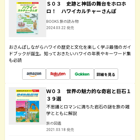
Ｓ０３ 史跡と神話の舞台をホロホ
ロ！ ハワイカルチャーさんぽ
BOOKS 旅の読み物
2024.03.22 発売
おさんぽしながらハワイの歴史と文化を楽しく学ぶ最強のガイ
ドブックが誕生。知っておきたいハワイの年表やキーワード集
も必読
詳細を見る
Ｗ０３ 世界の魅力的な奇岩と巨石１
３９選
不思議とロマンに満ちた岩石の謎を旅の雑
学とともに解説
旅の図鑑
2021.03.18 発売