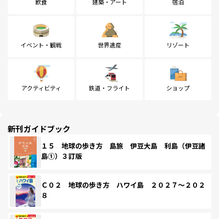
飲食
建築・アート
宿泊
イベント・観戦
世界遺産
リゾート
アクティビティ
鉄道・フライト
ショップ
新刊ガイドブック
１５ 地球の歩き方 島旅 伊豆大島 利島（伊豆諸
島①）３訂版
Ｃ０２ 地球の歩き方 ハワイ島 ２０２７～２０２
８