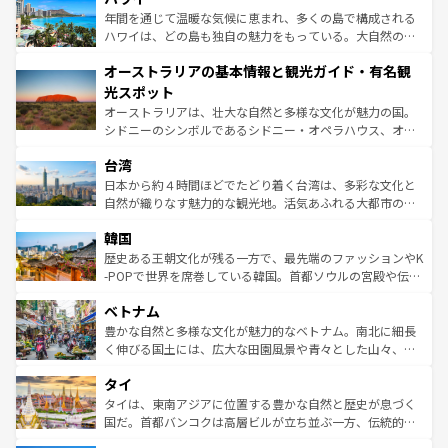
ンメントが詰まった刺激的なスポットだ。一方、アメリカ
年間を通じて温暖な気候に恵まれ、多くの島で構成される
西部には大自然が広がり、グランドキャニオンやイエロー
ハワイは、どの島も独自の魅力をもっている。大自然の神
ストーン国立公園といった絶景が堪能できる。さらに、南
秘を感じたいなら、火山が生み出した壮大な景観を誇るハ
オーストラリアの基本情報と観光ガイド・有名観
部のニューオーリンズでは、音楽と美食が融合した独特の
ワイ島は見逃せない。また、定番の観光地といえばオアフ
文化が魅力。旅行者はアメリカの各地域で異なる魅力を楽
島だが、静かな自然を求めるならマウイ島やカウアイ島が
光スポット
しみながら、その多様性と豊かな歴史を感じることができ
おすすめ。エメラルドグリーンに輝く海をはじめ、豊かな
オーストラリアは、壮大な自然と多様な文化が魅力の国。
るだろう。車でのロードトリップや列車の旅も、アメリカ
文化や歴史が息づいている。「アロハスピリット」と呼ば
シドニーのシンボルであるシドニー・オペラハウス、オー
ならではの贅沢な旅のスタイルだ。 なお、新着のアメリカ
れるおもてなしの心で訪れる人々を迎えてくれるハワイの
ストラリア東海岸北部に広がる大サンゴ礁地帯グレートバ
情報は
コンテンツ一覧
を参照してほしい。
人々、おいしいローカルフードやハワイアンミュージッ
台湾
リアリーフや大陸中央部にそびえるウルル（エアーズロッ
ク、伝統的なフラダンスなど、すべてがハワイの魅力を彩
ク）、タスマニアの美しい原生林やケアンズの熱帯雨林な
日本から約４時間ほどでたどり着く台湾は、多彩な文化と
っている。訪れるたびに新しい発見と感動が待っているハ
ど、見どころがたくさん。また、カフェやワイン、オージ
自然が織りなす魅力的な観光地。活気あふれる大都市の台
ワイを、存分に味わってほしい。 なお、新着のハワイ情報
ービーフなどの食文化も豊かで、美味しいものであふれて
北やノスタルジックな町並みが人気な九份（ジォウフェ
は
コンテンツ一覧
を参照してほしい。
韓国
いる。アクティビティも充実しており、サーフィンやダイ
ン）、静ひつな山岳地帯である台湾東部など、都市の喧騒
ビング、ハイキングなど、アウトドア好きにはたまらな
と山間の静けさが共存しており、訪れる人に新しい発見と
歴史ある王朝文化が残る一方で、最先端のファッションやK
い。オーストラリアの多彩な魅力を存分に味わいつくそ
驚きをもたらしてくれる。また、奥深い台湾の食文化も魅
-POPで世界を席巻している韓国。首都ソウルの宮殿や伝統
う。 なお、新着のオーストラリア情報は
コンテンツ一覧
を
力で、夜市などの屋台グルメから高級料理、ヘルシーで美
家屋が並ぶエリアでは韓国の歴史と文化に浸ることがで
参照してほしい。
ベトナム
容にもいいと評判のスイーツなど、バラエティ豊かな料理
き、地方に足を延ばせば四季折々の自然美を楽しむことが
が味わえる。 なお、新着の台湾情報は
コンテンツ一覧
を参
できる。そして、キムチや焼肉、絶品のストリートフード
豊かな自然と多様な文化が魅力的なベトナム。南北に細長
照してほしい。
まで、さまざまな韓国料理が待っている。夜には、韓国な
く伸びる国土には、広大な田園風景や青々とした山々、世
らではのナイトライフも堪能できる。あたたかいホスピタ
界遺産に登録された壮大な自然景観が点在し、都市部では
タイ
リティに包まれながら、韓国の多彩な魅力を心ゆくまで味
急速な発展と共に伝統が息づく。ハノイの古い町並みやホ
わってみてほしい。 なお、新着の韓国情報は
コンテンツ一
ーチミン市のフランス統治時代の建物も、独特の雰囲気を
タイは、東南アジアに位置する豊かな自然と歴史が息づく
覧
を参照してほしい。
醸し出している。また、バラエティの豊かさとおいしさで
国だ。首都バンコクは高層ビルが立ち並ぶ一方、伝統的な
世界中の食通を魅了してやまないベトナム料理も魅力のひ
寺院や市場がいたるところに点在し、古きよき文化と現代