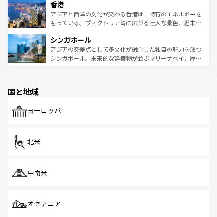
香港
とつ。フォーやバインミー、ベトナムコーヒーなどは、ぜ
の活気が交差している。北部ではチェンマイなどの山岳地
ひ現地で味わいたい。どの地域を訪れてもあたたかい人々
帯で自然と触れ合い、南部ではプーケットやクラビの美し
アジアと西洋の文化が交わる香港は、特有のエネルギーを
が旅行者を迎えてくれるので、きっと忘れられない旅にな
いビーチでリゾート気分を楽しむことができる。タイ料理
もっている。ヴィクトリア湾に広がる壮大な景色、近未来
るはずだ。 なお、新着のベトナム情報は
コンテンツ一覧
を
は世界的に有名で、屋台から高級レストランまで味覚を刺
的なアートスポット、そして歴史と現代が融合した町並
参照してほしい。
シンガポール
激する。気候は一年中温暖で、どの季節にも異なる楽しみ
み、どこを訪れても感動するはず。観光スポットが密集し
が待っている。親しみやすいタイの人々、仏教を中心とし
ており、効率よく見どころを回れるのも魅力。息をのむよ
アジアの交差点として多文化が融合した独自の魅力を放つ
た文化、そして多様な観光資源が、訪れる旅人を魅了し続
うな絶景から文化的な体験まで、香港を存分に楽しみ尽く
シンガポール。未来的な建築物が並ぶマリーナベイ、歴史
ける。 なお、新着のタイ情報は
コンテンツ一覧
を参照して
そう。 なお、新着の香港情報は
コンテンツ一覧
を参照して
と伝統を感じられるエスニックタウン、多数の緑豊かな公
ほしい。
ほしい。
園や自然保護区など、自然が調和した近代的な景観と文化
の多様性あふれるカラフルな町は、どこを歩いても新しい
国と地域
発見がある。さらに、治安のよさや充実した公共交通機関
も、旅行者にとっては魅力的なポイント。グルメも豊富
で、ホーカーズは地元の風情を楽しめる外せないスポット
ヨーロッパ
だ。訪れる人を飽きさせないシンガポールで、多様な魅力
を体感しよう。 なお、新着のシンガポール情報は
コンテン
ツ一覧
を参照してほしい。
北米
中南米
オセアニア