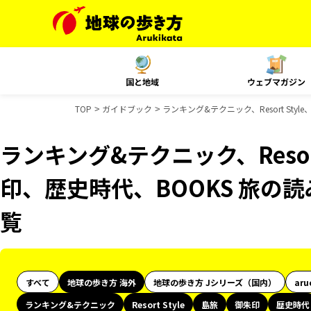
国と地域
ウェブマガジン
TOP
ガイドブック
ランキング&テクニック、Resort St
ランキング&テクニック、Resor
印、歴史時代、BOOKS 旅の
覧
すべて
地球の歩き方 海外
地球の歩き方 Jシリーズ（国内）
aru
ランキング&テクニック
Resort Style
島旅
御朱印
歴史時代