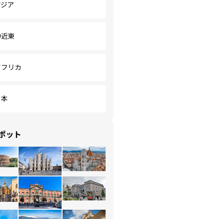
アジア
中近東
アフリカ
日本
ポット