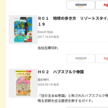
Ｒ０１ 地球の歩き方 リゾートスタイ
１９
Resort Style
2017.10.04 発売
当社在庫切れ
Ｈ０２ ハプスブルク帝国
歴史時代
2025.09.18 発売
「日の沈まぬ帝国」と称されたハプスブルク
残る史跡を巡る歴史を旅するガイド。