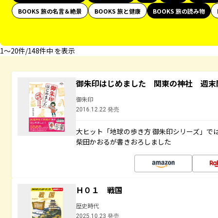
BOOKS 旅の名言＆絶景
BOOKS 旅と健康
BOOKS 旅の読み物
1〜20件/148件中 を表示
御朱印はじめました 関東の神社 週末
御朱印
2016.12.22 発売
大ヒット「地球の歩き方 御朱印シリーズ」で
柴田かおるが書きおろしました
Ｈ０１ 戦国
歴史時代
2025.10.23 発売