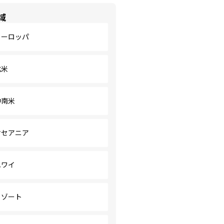
域
ヨーロッパ
北米
中南米
オセアニア
ハワイ
リゾート