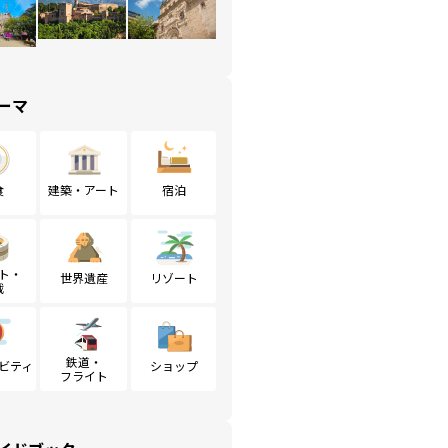
ーマ
食
建築・アート
宿泊
ト・
世界遺産
リゾート
戦
鉄道・
ビティ
ショップ
フライト