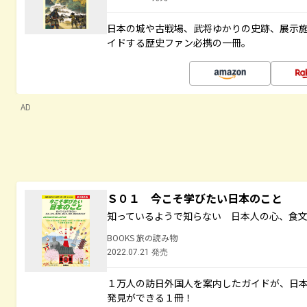
日本の城や古戦場、武将ゆかりの史跡、展示
イドする歴史ファン必携の一冊。
AD
Ｓ０１ 今こそ学びたい日本のこと
知っているようで知らない 日本人の心、食
BOOKS 旅の読み物
2022.07.21 発売
１万人の訪日外国人を案内したガイドが、日
発見ができる１冊！