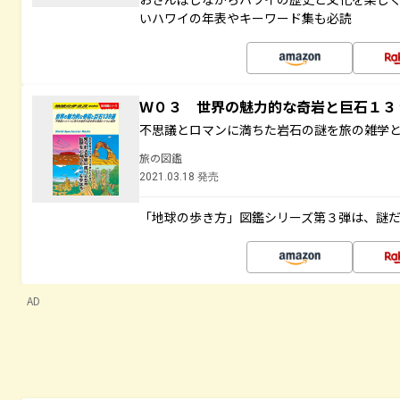
いハワイの年表やキーワード集も必読
Ｗ０３ 世界の魅力的な奇岩と巨石１
不思議とロマンに満ちた岩石の謎を旅の雑学
旅の図鑑
2021.03.18 発売
「地球の歩き方」図鑑シリーズ第３弾は、謎
AD