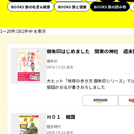
BOOKS 旅の名言＆絶景
BOOKS 旅と健康
BOOKS 旅の読み物
1〜20件/261件中 を表示
御朱印はじめました 関東の神社 週末
御朱印
2016.12.22 発売
大ヒット「地球の歩き方 御朱印シリーズ」で
柴田かおるが書きおろしました
Ｈ０１ 戦国
歴史時代
2025.10.23 発売