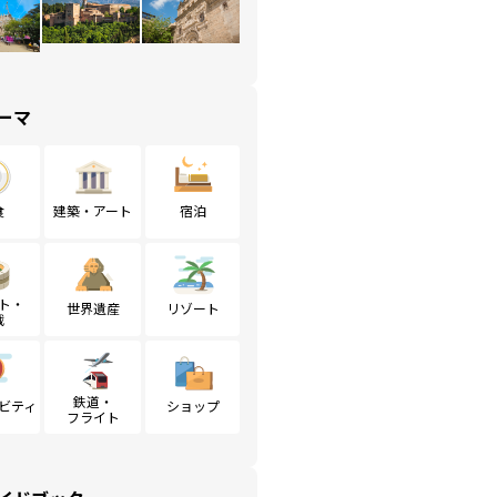
ーマ
食
建築・アート
宿泊
ト・
世界遺産
リゾート
戦
鉄道・
ビティ
ショップ
フライト