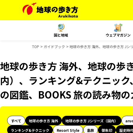
国と地域
ウェブマガジン
TOP
ガイドブック
地球の歩き方 海外、地球の歩き方 Jシ
地球の歩き方 海外、地球の歩き
内）、ランキング&テクニック
の図鑑、BOOKS 旅の読み物
すべて
地球の歩き方 海外
地球の歩き方 Jシリーズ（国内）
aru
ランキング&テクニック
Resort Style
島旅
御朱印
歴史時