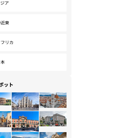
アジア
中近東
アフリカ
日本
ポット