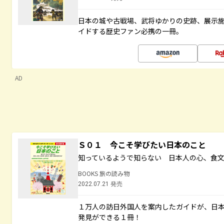
日本の城や古戦場、武将ゆかりの史跡、展示
イドする歴史ファン必携の一冊。
AD
Ｓ０１ 今こそ学びたい日本のこと
知っているようで知らない 日本人の心、食
BOOKS 旅の読み物
2022.07.21 発売
１万人の訪日外国人を案内したガイドが、日
発見ができる１冊！