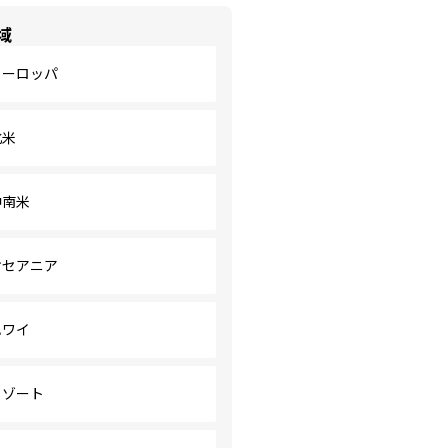
域
ヨーロッパ
北米
中南米
オセアニア
ハワイ
リゾート