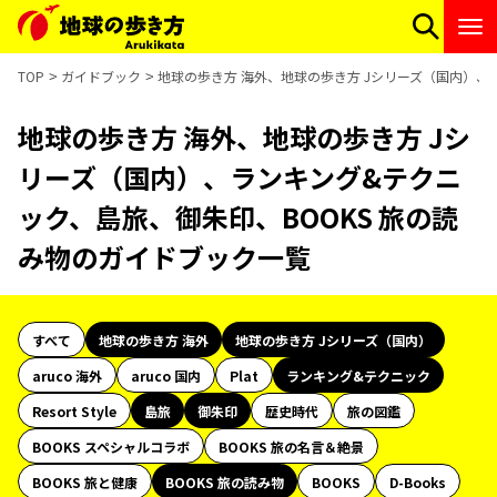
TOP
ガイドブック
地球の歩き方 海外、地球の歩き方 Jシリーズ（国内）、
地球の歩き方 海外、地球の歩き方 Jシ
リーズ（国内）、ランキング&テクニ
ック、島旅、御朱印、BOOKS 旅の読
み物のガイドブック一覧
すべて
地球の歩き方 海外
地球の歩き方 Jシリーズ（国内）
aruco 海外
aruco 国内
Plat
ランキング&テクニック
Resort Style
島旅
御朱印
歴史時代
旅の図鑑
BOOKS スペシャルコラボ
BOOKS 旅の名言＆絶景
BOOKS 旅と健康
BOOKS 旅の読み物
BOOKS
D-Books