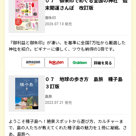
０７ 御朱印でめぐる全国の神社 週
末開運さんぽ 改訂版
御朱印
2026.07.13 発売
『御利益と御朱印』が凄い、を基準に全国7万社から厳選した
神社を紹介。ビギナーに優しく、ツウも納得の1冊です。
詳細を見る
０７ 地球の歩き方 島旅 種子島
３訂版
島旅
2022.07.21 発売
ようこそ種子島へ！絶景スポットから遊び方、カルチャーま
で、島の人たちが教えてくれた種子島の魅力を１冊に凝縮。さ
あ、島旅へ