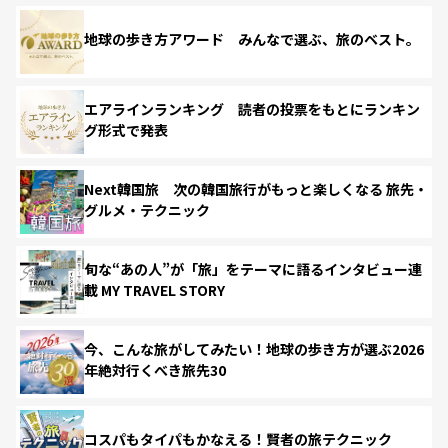
地球の歩き方アワード みんなで選ぶ、旅のベスト。
エアラインランキング 読者の投票をもとにランキン
グ形式で発表
Next韓国旅 次の韓国旅行がもっと楽しくなる 旅先・
グルメ・テクニック
旬な“あの人”が「旅」をテーマに語るインタビュー連
載 MY TRAVEL STORY
今、こんな旅がしてみたい！地球の歩き方が選ぶ2026
年絶対行くべき旅先30
コスパもタイパもかなえる！賢者の旅テクニック