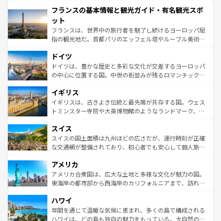
できる。朝目覚めてから夜眠るまで、すべての瞬間を楽し
と文化が詰まったヨーロッパ屈指の旅行先だ。多様な地域
フランスの基本情報と観光ガイド・有名観光スポ
ませてくれるイタリアで、忘れられない旅をしてみよう！
文化が根付くこの国では、情熱的なフラメンコ、熱気あふ
なお、新着のイタリア情報は
コンテンツ一覧
を参照してほ
れる闘牛、そして美味しいタパスが生活の一部となってい
ット
しい。
る。首都マドリードの洗練された雰囲気や、バルセロナの
フランスは、世界中の旅行者を魅了し続けるヨーロッパ屈
アートに溢れた街角から、地方では古代ローマ遺跡や中世
指の観光地だ。首都パリのエッフェル塔やルーブル美術館
の城塞都市、穏やかなビーチリゾートまで多彩な表情を見
といった象徴的なスポットから、田舎町の古風な美しさま
せる。地方によって風土や気候が異なるスペインはその個
ドイツ
で、幅広い魅力が詰まっている。華麗な宮殿、歴史的な大
性で訪れる人を魅了する。 なお、新着のスペイン情報は
コ
聖堂、美しいビーチ、そして豊かな自然が、訪れる者を心
ドイツは、豊かな歴史と多彩な文化が交差するヨーロッパ
ンテンツ一覧
を参照してほしい。
から魅了する。また、フランスは美食の国としても知ら
の中心に位置する国。中世の街並みが残るロマンチック街
れ、フランス料理はユネスコ無形文化遺産にも登録されて
道から、未来を先取りするようなモダンな都市まで多様な
イギリス
いる。シャンパンの発祥地であるランス、プロヴァンスの
顔を持つこの国は、どこを歩いても飽きることがない。ベ
香り高いラベンダー畑など、多彩な楽しみ方が可能だ。さ
ルリンの文化的活気、バイエルン州のアルプスの絶景、そ
イギリスは、古きよき伝統と最先端が共存する国。ウェス
らに、パリ以外の地域にも魅力が溢れており、どの街角に
してライン川沿いのワイン畑といった風景は必見。ビール
トミンスター寺院や大英博物館のようなランドマーク、歴
も豊かな歴史と文化が息づいている。パリ以外の個性あふ
とソーセージを味わいながら地元の人と過ごす楽しい時間
史ある大学都市、美しい丘陵地帯や牧歌的な風景など、エ
れる地方に足を運ぶとそれぞれで全く異なる文化を体験で
スイス
は、お酒好きな人にはぜひ体験してほしい。 なお、新着の
リアごとに異なる魅力がある。また、優雅なアフタヌーン
きるだろう。 なお、新着のフランス情報は
コンテンツ一覧
ドイツ情報は
コンテンツ一覧
を参照してほしい。
ティー、ビール好きにはたまらない英国パブ、サッカー観
スイスの国土面積は九州ほどの広さだが、運行時刻が正確
を参照してほしい。
戦など、本場だからこそできる体験も豊富。イギリスを旅
な交通網が整備されており、初心者でも安心して個人旅行
して楽しみつくそう。 なお、新着のイギリス情報は
コンテ
を楽しめる。日本同様に時刻表どおりの旅が可能だ。中世
アメリカ
ンツ一覧
を参照してほしい。
の建物がそのまま残る町や、スイスならではのユニークな
博物館もあり、アルプス観光だけでなく町歩きも満喫する
アメリカ合衆国は、広大な土地と多様な文化が魅力の国。
ことができる。国民の所得が高いため物価も高いが、旅行
東海岸の都市部から西海岸のカリフォルニアまで、訪れる
者向けの交通パス提供のサービスもあり、うまく活用すれ
場所ごとに異なる風景と体験が待っている。ニューヨーク
ハワイ
ば市内交通費無料で観光を楽しむこともできる。 なお、新
のような巨大都市は、観光、ショッピング、エンターテイ
着のスイス情報は
コンテンツ一覧
を参照してほしい。
ンメントが詰まった刺激的なスポットだ。一方、アメリカ
年間を通じて温暖な気候に恵まれ、多くの島で構成される
西部には大自然が広がり、グランドキャニオンやイエロー
ハワイは、どの島も独自の魅力をもっている。大自然の神