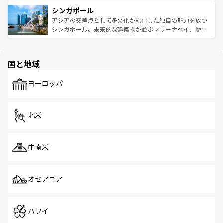
るはずだ。 なお、新着のベトナム情報は
コンテンツ一覧
を
は世界的に有名で、屋台から高級レストランまで味覚を刺
的なアートスポット、そして歴史と現代が融合した町並
参照してほしい。
シンガポール
激する。気候は一年中温暖で、どの季節にも異なる楽しみ
み、どこを訪れても感動するはず。観光スポットが密集し
が待っている。親しみやすいタイの人々、仏教を中心とし
ており、効率よく見どころを回れるのも魅力。息をのむよ
アジアの交差点として多文化が融合した独自の魅力を放つ
た文化、そして多様な観光資源が、訪れる旅人を魅了し続
うな絶景から文化的な体験まで、香港を存分に楽しみ尽く
シンガポール。未来的な建築物が並ぶマリーナベイ、歴史
ける。 なお、新着のタイ情報は
コンテンツ一覧
を参照して
そう。 なお、新着の香港情報は
コンテンツ一覧
を参照して
と伝統を感じられるエスニックタウン、多数の緑豊かな公
ほしい。
ほしい。
園や自然保護区など、自然が調和した近代的な景観と文化
の多様性あふれるカラフルな町は、どこを歩いても新しい
国と地域
発見がある。さらに、治安のよさや充実した公共交通機関
も、旅行者にとっては魅力的なポイント。グルメも豊富
で、ホーカーズは地元の風情を楽しめる外せないスポット
ヨーロッパ
だ。訪れる人を飽きさせないシンガポールで、多様な魅力
を体感しよう。 なお、新着のシンガポール情報は
コンテン
ツ一覧
を参照してほしい。
北米
中南米
オセアニア
ハワイ