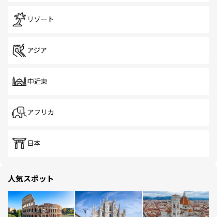
リゾート
アジア
中近東
アフリカ
日本
人気スポット