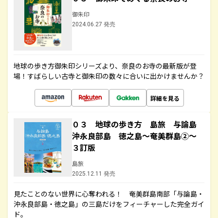
御朱印
2024.06.27 発売
地球の歩き方御朱印シリーズより、奈良のお寺の最新版が登
場！すばらしい古寺と御朱印の数々に合いに出かけませんか？
詳細を見る
０３ 地球の歩き方 島旅 与論島
沖永良部島 徳之島～奄美群島②～
３訂版
島旅
2025.12.11 発売
見たことのない世界に心奪われる！ 奄美群島南部「与論島・
沖永良部島・徳之島」の三島だけをフィーチャーした完全ガイ
ド。