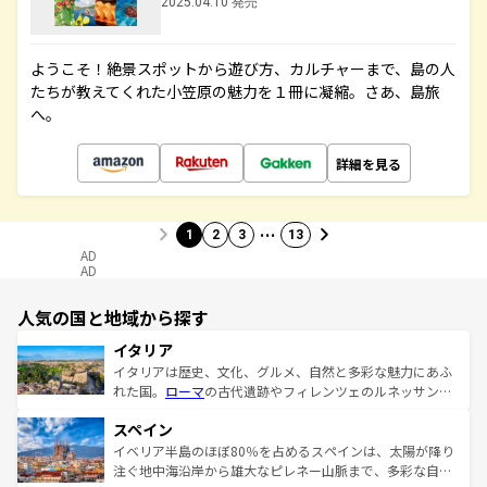
2025.04.10 発売
ようこそ！絶景スポットから遊び方、カルチャーまで、島の人
たちが教えてくれた小笠原の魅力を１冊に凝縮。さあ、島旅
へ。
詳細を見る
…
1
2
3
13
AD
AD
人気の国と地域から探す
イタリア
イタリアは歴史、文化、グルメ、自然と多彩な魅力にあふ
れた国。
ローマ
の古代遺跡やフィレンツェのルネッサンス
美術、ヴェネツィアの運河など、歴史あるスポットはもち
スペイン
ろん、トスカーナの美しい田園風景やアマルフィ海岸の絶
景など、自然景観も見逃せない。観光の合間には、本場の
イベリア半島のほぼ80％を占めるスペインは、太陽が降り
ピザやパスタなど、絶品のイタリア料理を堪能することも
注ぐ地中海沿岸から雄大なピレネー山脈まで、多彩な自然