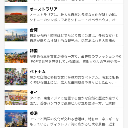
ストーン国立公園といった絶景が堪能できる。さらに、南
秘を感じたいなら、火山が生み出した壮大な景観を誇るハ
オーストラリア
部のニューオーリンズでは、音楽と美食が融合した独特の
ワイ島は見逃せない。また、定番の観光地といえばオアフ
文化が魅力。旅行者はアメリカの各地域で異なる魅力を楽
島だが、静かな自然を求めるならマウイ島やカウアイ島が
オーストラリアは、壮大な自然と多様な文化が魅力の国。
しみながら、その多様性と豊かな歴史を感じることができ
おすすめ。エメラルドグリーンに輝く海をはじめ、豊かな
シドニーのシンボルであるシドニー・オペラハウス、オー
るだろう。車でのロードトリップや列車の旅も、アメリカ
文化や歴史が息づいている。「アロハスピリット」と呼ば
ストラリア東海岸北部に広がる大サンゴ礁地帯グレートバ
ならではの贅沢な旅のスタイルだ。 なお、新着のアメリカ
台湾
れるおもてなしの心で訪れる人々を迎えてくれるハワイの
リアリーフや大陸中央部にそびえるウルル（エアーズロッ
情報は
コンテンツ一覧
を参照してほしい。
人々、おいしいローカルフードやハワイアンミュージッ
ク）、タスマニアの美しい原生林やケアンズの熱帯雨林な
日本から約４時間ほどでたどり着く台湾は、多彩な文化と
ク、伝統的なフラダンスなど、すべてがハワイの魅力を彩
ど、見どころがたくさん。また、カフェやワイン、オージ
自然が織りなす魅力的な観光地。活気あふれる大都市の台
っている。訪れるたびに新しい発見と感動が待っているハ
ービーフなどの食文化も豊かで、美味しいものであふれて
北やノスタルジックな町並みが人気な九份（ジォウフェ
ワイを、存分に味わってほしい。 なお、新着のハワイ情報
韓国
いる。アクティビティも充実しており、サーフィンやダイ
ン）、静ひつな山岳地帯である台湾東部など、都市の喧騒
は
コンテンツ一覧
を参照してほしい。
ビング、ハイキングなど、アウトドア好きにはたまらな
と山間の静けさが共存しており、訪れる人に新しい発見と
歴史ある王朝文化が残る一方で、最先端のファッションやK
い。オーストラリアの多彩な魅力を存分に味わいつくそ
驚きをもたらしてくれる。また、奥深い台湾の食文化も魅
-POPで世界を席巻している韓国。首都ソウルの宮殿や伝統
う。 なお、新着のオーストラリア情報は
コンテンツ一覧
を
力で、夜市などの屋台グルメから高級料理、ヘルシーで美
家屋が並ぶエリアでは韓国の歴史と文化に浸ることがで
参照してほしい。
ベトナム
容にもいいと評判のスイーツなど、バラエティ豊かな料理
き、地方に足を延ばせば四季折々の自然美を楽しむことが
が味わえる。 なお、新着の台湾情報は
コンテンツ一覧
を参
できる。そして、キムチや焼肉、絶品のストリートフード
豊かな自然と多様な文化が魅力的なベトナム。南北に細長
照してほしい。
まで、さまざまな韓国料理が待っている。夜には、韓国な
く伸びる国土には、広大な田園風景や青々とした山々、世
らではのナイトライフも堪能できる。あたたかいホスピタ
界遺産に登録された壮大な自然景観が点在し、都市部では
タイ
リティに包まれながら、韓国の多彩な魅力を心ゆくまで味
急速な発展と共に伝統が息づく。ハノイの古い町並みやホ
わってみてほしい。 なお、新着の韓国情報は
コンテンツ一
ーチミン市のフランス統治時代の建物も、独特の雰囲気を
タイは、東南アジアに位置する豊かな自然と歴史が息づく
覧
を参照してほしい。
醸し出している。また、バラエティの豊かさとおいしさで
国だ。首都バンコクは高層ビルが立ち並ぶ一方、伝統的な
世界中の食通を魅了してやまないベトナム料理も魅力のひ
寺院や市場がいたるところに点在し、古きよき文化と現代
香港
とつ。フォーやバインミー、ベトナムコーヒーなどは、ぜ
の活気が交差している。北部ではチェンマイなどの山岳地
ひ現地で味わいたい。どの地域を訪れてもあたたかい人々
帯で自然と触れ合い、南部ではプーケットやクラビの美し
アジアと西洋の文化が交わる香港は、特有のエネルギーを
が旅行者を迎えてくれるので、きっと忘れられない旅にな
いビーチでリゾート気分を楽しむことができる。タイ料理
もっている。ヴィクトリア湾に広がる壮大な景色、近未来