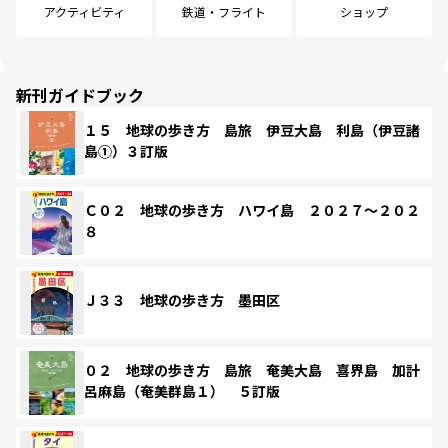
アクティビティ
鉄道・フライト
ショップ
新刊ガイドブック
１５ 地球の歩き方 島旅 伊豆大島 利島（伊豆諸
島①）３訂版
Ｃ０２ 地球の歩き方 ハワイ島 ２０２７～２０２
８
Ｊ３３ 地球の歩き方 墨田区
０２ 地球の歩き方 島旅 奄美大島 喜界島 加計
呂麻島（奄美群島１） ５訂版