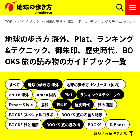
TOP
ガイドブック
地球の歩き方 海外、Plat、ランキング&テクニック、御
地球の歩き方 海外、Plat、ランキング
&テクニック、御朱印、歴史時代、BO
OKS 旅の読み物のガイドブック一覧
すべて
地球の歩き方 海外
地球の歩き方 Jシリーズ（国内）
aruco 海外
aruco 国内
Plat
ランキング&テクニック
Resort Style
島旅
御朱印
歴史時代
旅の図鑑
BOOKS スペシャルコラボ
BOOKS 旅の名言＆絶景
BOOKS 旅と健康
BOOKS 旅の読み物
BOOKS
D-Books
絞り込み条件を追加