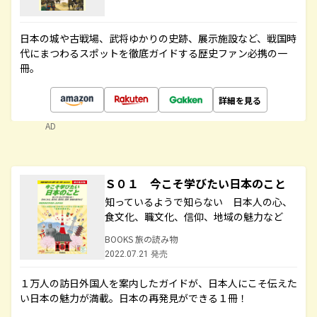
日本の城や古戦場、武将ゆかりの史跡、展示施設など、戦国時
代にまつわるスポットを徹底ガイドする歴史ファン必携の一
冊。
詳細を見る
AD
Ｓ０１ 今こそ学びたい日本のこと
知っているようで知らない 日本人の心、
食文化、職文化、信仰、地域の魅力など
BOOKS 旅の読み物
2022.07.21 発売
１万人の訪日外国人を案内したガイドが、日本人にこそ伝えた
い日本の魅力が満載。日本の再発見ができる１冊！