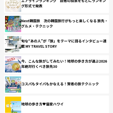
エアラインランキング 読者の投票をもとにランキン
グ形式で発表
Next韓国旅 次の韓国旅行がもっと楽しくなる 旅先・
グルメ・テクニック
旬な“あの人”が「旅」をテーマに語るインタビュー連
載 MY TRAVEL STORY
今、こんな旅がしてみたい！地球の歩き方が選ぶ2026
年絶対行くべき旅先30
コスパもタイパもかなえる！賢者の旅テクニック
地球の歩き方♥偏愛ハワイ