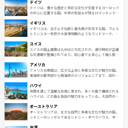
せる。地方によって風土や気候が異なるスペインはその個
ドイツ
で、幅広い魅力が詰まっている。華麗な宮殿、歴史的な大
性で訪れる人を魅了する。 なお、新着のスペイン情報は
コ
聖堂、美しいビーチ、そして豊かな自然が、訪れる者を心
ドイツは、豊かな歴史と多彩な文化が交差するヨーロッパ
ンテンツ一覧
を参照してほしい。
から魅了する。また、フランスは美食の国としても知ら
の中心に位置する国。中世の街並みが残るロマンチック街
れ、フランス料理はユネスコ無形文化遺産にも登録されて
道から、未来を先取りするようなモダンな都市まで多様な
イギリス
いる。シャンパンの発祥地であるランス、プロヴァンスの
顔を持つこの国は、どこを歩いても飽きることがない。ベ
香り高いラベンダー畑など、多彩な楽しみ方が可能だ。さ
ルリンの文化的活気、バイエルン州のアルプスの絶景、そ
イギリスは、古きよき伝統と最先端が共存する国。ウェス
らに、パリ以外の地域にも魅力が溢れており、どの街角に
してライン川沿いのワイン畑といった風景は必見。ビール
トミンスター寺院や大英博物館のようなランドマーク、歴
も豊かな歴史と文化が息づいている。パリ以外の個性あふ
とソーセージを味わいながら地元の人と過ごす楽しい時間
史ある大学都市、美しい丘陵地帯や牧歌的な風景など、エ
れる地方に足を運ぶとそれぞれで全く異なる文化を体験で
スイス
は、お酒好きな人にはぜひ体験してほしい。 なお、新着の
リアごとに異なる魅力がある。また、優雅なアフタヌーン
きるだろう。 なお、新着のフランス情報は
コンテンツ一覧
ドイツ情報は
コンテンツ一覧
を参照してほしい。
ティー、ビール好きにはたまらない英国パブ、サッカー観
スイスの国土面積は九州ほどの広さだが、運行時刻が正確
を参照してほしい。
戦など、本場だからこそできる体験も豊富。イギリスを旅
な交通網が整備されており、初心者でも安心して個人旅行
して楽しみつくそう。 なお、新着のイギリス情報は
コンテ
を楽しめる。日本同様に時刻表どおりの旅が可能だ。中世
アメリカ
ンツ一覧
を参照してほしい。
の建物がそのまま残る町や、スイスならではのユニークな
博物館もあり、アルプス観光だけでなく町歩きも満喫する
アメリカ合衆国は、広大な土地と多様な文化が魅力の国。
ことができる。国民の所得が高いため物価も高いが、旅行
東海岸の都市部から西海岸のカリフォルニアまで、訪れる
者向けの交通パス提供のサービスもあり、うまく活用すれ
場所ごとに異なる風景と体験が待っている。ニューヨーク
ハワイ
ば市内交通費無料で観光を楽しむこともできる。 なお、新
のような巨大都市は、観光、ショッピング、エンターテイ
着のスイス情報は
コンテンツ一覧
を参照してほしい。
ンメントが詰まった刺激的なスポットだ。一方、アメリカ
年間を通じて温暖な気候に恵まれ、多くの島で構成される
西部には大自然が広がり、グランドキャニオンやイエロー
ハワイは、どの島も独自の魅力をもっている。大自然の神
ストーン国立公園といった絶景が堪能できる。さらに、南
秘を感じたいなら、火山が生み出した壮大な景観を誇るハ
オーストラリア
部のニューオーリンズでは、音楽と美食が融合した独特の
ワイ島は見逃せない。また、定番の観光地といえばオアフ
文化が魅力。旅行者はアメリカの各地域で異なる魅力を楽
島だが、静かな自然を求めるならマウイ島やカウアイ島が
オーストラリアは、壮大な自然と多様な文化が魅力の国。
しみながら、その多様性と豊かな歴史を感じることができ
おすすめ。エメラルドグリーンに輝く海をはじめ、豊かな
シドニーのシンボルであるシドニー・オペラハウス、オー
るだろう。車でのロードトリップや列車の旅も、アメリカ
文化や歴史が息づいている。「アロハスピリット」と呼ば
ストラリア東海岸北部に広がる大サンゴ礁地帯グレートバ
ならではの贅沢な旅のスタイルだ。 なお、新着のアメリカ
台湾
れるおもてなしの心で訪れる人々を迎えてくれるハワイの
リアリーフや大陸中央部にそびえるウルル（エアーズロッ