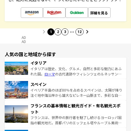
詳細を見る
…
1
2
3
12
AD
AD
人気の国と地域から探す
イタリア
イタリアは歴史、文化、グルメ、自然と多彩な魅力にあふ
れた国。
ローマ
の古代遺跡やフィレンツェのルネッサンス
美術、ヴェネツィアの運河など、歴史あるスポットはもち
スペイン
ろん、トスカーナの美しい田園風景やアマルフィ海岸の絶
景など、自然景観も見逃せない。観光の合間には、本場の
イベリア半島のほぼ80％を占めるスペインは、太陽が降り
ピザやパスタなど、絶品のイタリア料理を堪能することも
注ぐ地中海沿岸から雄大なピレネー山脈まで、多彩な自然
できる。朝目覚めてから夜眠るまで、すべての瞬間を楽し
と文化が詰まったヨーロッパ屈指の旅行先だ。多様な地域
フランスの基本情報と観光ガイド・有名観光スポ
ませてくれるイタリアで、忘れられない旅をしてみよう！
文化が根付くこの国では、情熱的なフラメンコ、熱気あふ
なお、新着のイタリア情報は
コンテンツ一覧
を参照してほ
れる闘牛、そして美味しいタパスが生活の一部となってい
ット
しい。
る。首都マドリードの洗練された雰囲気や、バルセロナの
フランスは、世界中の旅行者を魅了し続けるヨーロッパ屈
アートに溢れた街角から、地方では古代ローマ遺跡や中世
指の観光地だ。首都パリのエッフェル塔やルーブル美術館
の城塞都市、穏やかなビーチリゾートまで多彩な表情を見
といった象徴的なスポットから、田舎町の古風な美しさま