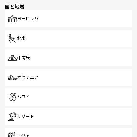
の多様性あふれるカラフルな町は、どこを歩いても新しい
国と地域
発見がある。さらに、治安のよさや充実した公共交通機関
も、旅行者にとっては魅力的なポイント。グルメも豊富
で、ホーカーズは地元の風情を楽しめる外せないスポット
ヨーロッパ
だ。訪れる人を飽きさせないシンガポールで、多様な魅力
を体感しよう。 なお、新着のシンガポール情報は
コンテン
ツ一覧
を参照してほしい。
北米
中南米
オセアニア
ハワイ
リゾート
アジア