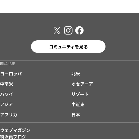
コミュニティを見る
国と地域
ヨーロッパ
北米
中南米
オセアニア
ハワイ
リゾート
アジア
中近東
アフリカ
日本
ウェブマガジン
特派員ブログ