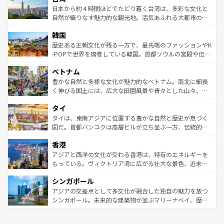
情報は
コンテンツ一覧
を参照してほしい。
人々、おいしいローカルフードやハワイアンミュージッ
ク）、タスマニアの美しい原生林やケアンズの熱帯雨林な
日本から約４時間ほどでたどり着く台湾は、多彩な文化と
ク、伝統的なフラダンスなど、すべてがハワイの魅力を彩
ど、見どころがたくさん。また、カフェやワイン、オージ
自然が織りなす魅力的な観光地。活気あふれる大都市の台
っている。訪れるたびに新しい発見と感動が待っているハ
ービーフなどの食文化も豊かで、美味しいものであふれて
北やノスタルジックな町並みが人気な九份（ジォウフェ
ワイを、存分に味わってほしい。 なお、新着のハワイ情報
韓国
いる。アクティビティも充実しており、サーフィンやダイ
ン）、静ひつな山岳地帯である台湾東部など、都市の喧騒
は
コンテンツ一覧
を参照してほしい。
ビング、ハイキングなど、アウトドア好きにはたまらな
と山間の静けさが共存しており、訪れる人に新しい発見と
歴史ある王朝文化が残る一方で、最先端のファッションやK
い。オーストラリアの多彩な魅力を存分に味わいつくそ
驚きをもたらしてくれる。また、奥深い台湾の食文化も魅
-POPで世界を席巻している韓国。首都ソウルの宮殿や伝統
う。 なお、新着のオーストラリア情報は
コンテンツ一覧
を
力で、夜市などの屋台グルメから高級料理、ヘルシーで美
家屋が並ぶエリアでは韓国の歴史と文化に浸ることがで
参照してほしい。
ベトナム
容にもいいと評判のスイーツなど、バラエティ豊かな料理
き、地方に足を延ばせば四季折々の自然美を楽しむことが
が味わえる。 なお、新着の台湾情報は
コンテンツ一覧
を参
できる。そして、キムチや焼肉、絶品のストリートフード
豊かな自然と多様な文化が魅力的なベトナム。南北に細長
照してほしい。
まで、さまざまな韓国料理が待っている。夜には、韓国な
く伸びる国土には、広大な田園風景や青々とした山々、世
らではのナイトライフも堪能できる。あたたかいホスピタ
界遺産に登録された壮大な自然景観が点在し、都市部では
タイ
リティに包まれながら、韓国の多彩な魅力を心ゆくまで味
急速な発展と共に伝統が息づく。ハノイの古い町並みやホ
わってみてほしい。 なお、新着の韓国情報は
コンテンツ一
ーチミン市のフランス統治時代の建物も、独特の雰囲気を
タイは、東南アジアに位置する豊かな自然と歴史が息づく
覧
を参照してほしい。
醸し出している。また、バラエティの豊かさとおいしさで
国だ。首都バンコクは高層ビルが立ち並ぶ一方、伝統的な
世界中の食通を魅了してやまないベトナム料理も魅力のひ
寺院や市場がいたるところに点在し、古きよき文化と現代
香港
とつ。フォーやバインミー、ベトナムコーヒーなどは、ぜ
の活気が交差している。北部ではチェンマイなどの山岳地
ひ現地で味わいたい。どの地域を訪れてもあたたかい人々
帯で自然と触れ合い、南部ではプーケットやクラビの美し
アジアと西洋の文化が交わる香港は、特有のエネルギーを
が旅行者を迎えてくれるので、きっと忘れられない旅にな
いビーチでリゾート気分を楽しむことができる。タイ料理
もっている。ヴィクトリア湾に広がる壮大な景色、近未来
るはずだ。 なお、新着のベトナム情報は
コンテンツ一覧
を
は世界的に有名で、屋台から高級レストランまで味覚を刺
的なアートスポット、そして歴史と現代が融合した町並
参照してほしい。
シンガポール
激する。気候は一年中温暖で、どの季節にも異なる楽しみ
み、どこを訪れても感動するはず。観光スポットが密集し
が待っている。親しみやすいタイの人々、仏教を中心とし
ており、効率よく見どころを回れるのも魅力。息をのむよ
アジアの交差点として多文化が融合した独自の魅力を放つ
た文化、そして多様な観光資源が、訪れる旅人を魅了し続
うな絶景から文化的な体験まで、香港を存分に楽しみ尽く
シンガポール。未来的な建築物が並ぶマリーナベイ、歴史
ける。 なお、新着のタイ情報は
コンテンツ一覧
を参照して
そう。 なお、新着の香港情報は
コンテンツ一覧
を参照して
と伝統を感じられるエスニックタウン、多数の緑豊かな公
ほしい。
ほしい。
園や自然保護区など、自然が調和した近代的な景観と文化