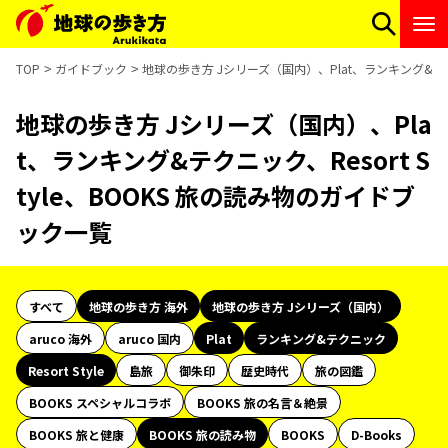
TOP
ガイドブック
地球の歩き方 Jシリーズ（国内）、Plat、ランキング&テクニ
地球の歩き方 Jシリーズ（国内）、Pla
t、ランキング&テクニック、Resort S
tyle、BOOKS 旅の読み物のガイドブ
ック一覧
すべて
地球の歩き方 海外
地球の歩き方 Jシリーズ（国内）
aruco 海外
aruco 国内
Plat
ランキング&テクニック
Resort Style
島旅
御朱印
歴史時代
旅の図鑑
BOOKS スペシャルコラボ
BOOKS 旅の名言＆絶景
BOOKS 旅と健康
BOOKS 旅の読み物
BOOKS
D-Books