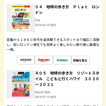
０４ 地球の歩き方 Ｐｌａｔ ロン
ドン
Plat
2024.06.20 発売
定番から１９６０年代を追体験できるスポットまで幅広く収録
し、短いロンドン滞在でも効率よく楽しみたい旅行者に最適な
一冊。
詳細を見る
Ｒ０５ 地球の歩き方 リゾートスタ
イル こどもと行くハワイ ２０２０
～２０２１
Resort Style
2019.07.10 発売