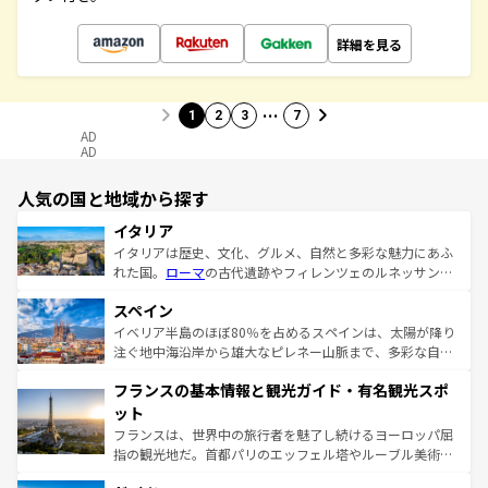
詳細を見る
…
1
2
3
7
AD
AD
人気の国と地域から探す
イタリア
イタリアは歴史、文化、グルメ、自然と多彩な魅力にあふ
れた国。
ローマ
の古代遺跡やフィレンツェのルネッサンス
美術、ヴェネツィアの運河など、歴史あるスポットはもち
スペイン
ろん、トスカーナの美しい田園風景やアマルフィ海岸の絶
景など、自然景観も見逃せない。観光の合間には、本場の
イベリア半島のほぼ80％を占めるスペインは、太陽が降り
ピザやパスタなど、絶品のイタリア料理を堪能することも
注ぐ地中海沿岸から雄大なピレネー山脈まで、多彩な自然
できる。朝目覚めてから夜眠るまで、すべての瞬間を楽し
と文化が詰まったヨーロッパ屈指の旅行先だ。多様な地域
フランスの基本情報と観光ガイド・有名観光スポ
ませてくれるイタリアで、忘れられない旅をしてみよう！
文化が根付くこの国では、情熱的なフラメンコ、熱気あふ
なお、新着のイタリア情報は
コンテンツ一覧
を参照してほ
れる闘牛、そして美味しいタパスが生活の一部となってい
ット
しい。
る。首都マドリードの洗練された雰囲気や、バルセロナの
フランスは、世界中の旅行者を魅了し続けるヨーロッパ屈
アートに溢れた街角から、地方では古代ローマ遺跡や中世
指の観光地だ。首都パリのエッフェル塔やルーブル美術館
の城塞都市、穏やかなビーチリゾートまで多彩な表情を見
といった象徴的なスポットから、田舎町の古風な美しさま