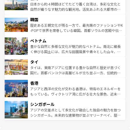
情報は
コンテンツ一覧
を参照してほしい。
人々、おいしいローカルフードやハワイアンミュージッ
ク）、タスマニアの美しい原生林やケアンズの熱帯雨林な
日本から約４時間ほどでたどり着く台湾は、多彩な文化と
ク、伝統的なフラダンスなど、すべてがハワイの魅力を彩
ど、見どころがたくさん。また、カフェやワイン、オージ
自然が織りなす魅力的な観光地。活気あふれる大都市の台
っている。訪れるたびに新しい発見と感動が待っているハ
ービーフなどの食文化も豊かで、美味しいものであふれて
北やノスタルジックな町並みが人気な九份（ジォウフェ
ワイを、存分に味わってほしい。 なお、新着のハワイ情報
韓国
いる。アクティビティも充実しており、サーフィンやダイ
ン）、静ひつな山岳地帯である台湾東部など、都市の喧騒
は
コンテンツ一覧
を参照してほしい。
ビング、ハイキングなど、アウトドア好きにはたまらな
と山間の静けさが共存しており、訪れる人に新しい発見と
歴史ある王朝文化が残る一方で、最先端のファッションやK
い。オーストラリアの多彩な魅力を存分に味わいつくそ
驚きをもたらしてくれる。また、奥深い台湾の食文化も魅
-POPで世界を席巻している韓国。首都ソウルの宮殿や伝統
う。 なお、新着のオーストラリア情報は
コンテンツ一覧
を
力で、夜市などの屋台グルメから高級料理、ヘルシーで美
家屋が並ぶエリアでは韓国の歴史と文化に浸ることがで
参照してほしい。
ベトナム
容にもいいと評判のスイーツなど、バラエティ豊かな料理
き、地方に足を延ばせば四季折々の自然美を楽しむことが
が味わえる。 なお、新着の台湾情報は
コンテンツ一覧
を参
できる。そして、キムチや焼肉、絶品のストリートフード
豊かな自然と多様な文化が魅力的なベトナム。南北に細長
照してほしい。
まで、さまざまな韓国料理が待っている。夜には、韓国な
く伸びる国土には、広大な田園風景や青々とした山々、世
らではのナイトライフも堪能できる。あたたかいホスピタ
界遺産に登録された壮大な自然景観が点在し、都市部では
タイ
リティに包まれながら、韓国の多彩な魅力を心ゆくまで味
急速な発展と共に伝統が息づく。ハノイの古い町並みやホ
わってみてほしい。 なお、新着の韓国情報は
コンテンツ一
ーチミン市のフランス統治時代の建物も、独特の雰囲気を
タイは、東南アジアに位置する豊かな自然と歴史が息づく
覧
を参照してほしい。
醸し出している。また、バラエティの豊かさとおいしさで
国だ。首都バンコクは高層ビルが立ち並ぶ一方、伝統的な
世界中の食通を魅了してやまないベトナム料理も魅力のひ
寺院や市場がいたるところに点在し、古きよき文化と現代
香港
とつ。フォーやバインミー、ベトナムコーヒーなどは、ぜ
の活気が交差している。北部ではチェンマイなどの山岳地
ひ現地で味わいたい。どの地域を訪れてもあたたかい人々
帯で自然と触れ合い、南部ではプーケットやクラビの美し
アジアと西洋の文化が交わる香港は、特有のエネルギーを
が旅行者を迎えてくれるので、きっと忘れられない旅にな
いビーチでリゾート気分を楽しむことができる。タイ料理
もっている。ヴィクトリア湾に広がる壮大な景色、近未来
るはずだ。 なお、新着のベトナム情報は
コンテンツ一覧
を
は世界的に有名で、屋台から高級レストランまで味覚を刺
的なアートスポット、そして歴史と現代が融合した町並
参照してほしい。
シンガポール
激する。気候は一年中温暖で、どの季節にも異なる楽しみ
み、どこを訪れても感動するはず。観光スポットが密集し
が待っている。親しみやすいタイの人々、仏教を中心とし
ており、効率よく見どころを回れるのも魅力。息をのむよ
アジアの交差点として多文化が融合した独自の魅力を放つ
た文化、そして多様な観光資源が、訪れる旅人を魅了し続
うな絶景から文化的な体験まで、香港を存分に楽しみ尽く
シンガポール。未来的な建築物が並ぶマリーナベイ、歴史
ける。 なお、新着のタイ情報は
コンテンツ一覧
を参照して
そう。 なお、新着の香港情報は
コンテンツ一覧
を参照して
と伝統を感じられるエスニックタウン、多数の緑豊かな公
ほしい。
ほしい。
園や自然保護区など、自然が調和した近代的な景観と文化