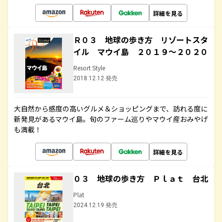
詳細を見る
Ｒ０３ 地球の歩き方 リゾートスタ
イル マウイ島 ２０１９～２０２０
Resort Style
2018.12.12 発売
大自然から感度の高いグルメ＆ショッピングまで、訪れる度に
新発見があるマウイ島。旬のファーム巡りやマウイ産おみやげ
も満載！
詳細を見る
０３ 地球の歩き方 Ｐｌａｔ 台北
Plat
2024.12.19 発売