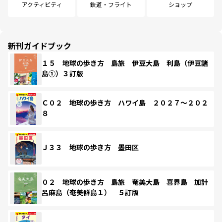
アクティビティ
鉄道・フライト
ショップ
新刊ガイドブック
１５ 地球の歩き方 島旅 伊豆大島 利島（伊豆諸
島①）３訂版
Ｃ０２ 地球の歩き方 ハワイ島 ２０２７～２０２
８
Ｊ３３ 地球の歩き方 墨田区
０２ 地球の歩き方 島旅 奄美大島 喜界島 加計
呂麻島（奄美群島１） ５訂版