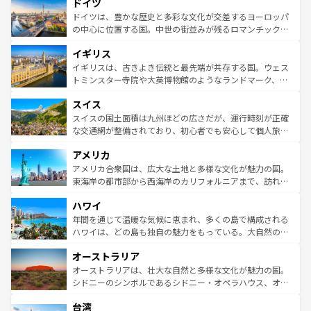
せる。地方によって風土や気候が異なるスペインはその個
ドイツ
で、幅広い魅力が詰まっている。華麗な宮殿、歴史的な大
性で訪れる人を魅了する。 なお、新着のスペイン情報は
コ
聖堂、美しいビーチ、そして豊かな自然が、訪れる者を心
ドイツは、豊かな歴史と多彩な文化が交差するヨーロッパ
ンテンツ一覧
を参照してほしい。
から魅了する。また、フランスは美食の国としても知ら
の中心に位置する国。中世の街並みが残るロマンチック街
れ、フランス料理はユネスコ無形文化遺産にも登録されて
道から、未来を先取りするようなモダンな都市まで多様な
イギリス
いる。シャンパンの発祥地であるランス、プロヴァンスの
顔を持つこの国は、どこを歩いても飽きることがない。ベ
香り高いラベンダー畑など、多彩な楽しみ方が可能だ。さ
ルリンの文化的活気、バイエルン州のアルプスの絶景、そ
イギリスは、古きよき伝統と最先端が共存する国。ウェス
らに、パリ以外の地域にも魅力が溢れており、どの街角に
してライン川沿いのワイン畑といった風景は必見。ビール
トミンスター寺院や大英博物館のようなランドマーク、歴
も豊かな歴史と文化が息づいている。パリ以外の個性あふ
とソーセージを味わいながら地元の人と過ごす楽しい時間
史ある大学都市、美しい丘陵地帯や牧歌的な風景など、エ
れる地方に足を運ぶとそれぞれで全く異なる文化を体験で
スイス
は、お酒好きな人にはぜひ体験してほしい。 なお、新着の
リアごとに異なる魅力がある。また、優雅なアフタヌーン
きるだろう。 なお、新着のフランス情報は
コンテンツ一覧
ドイツ情報は
コンテンツ一覧
を参照してほしい。
ティー、ビール好きにはたまらない英国パブ、サッカー観
スイスの国土面積は九州ほどの広さだが、運行時刻が正確
を参照してほしい。
戦など、本場だからこそできる体験も豊富。イギリスを旅
な交通網が整備されており、初心者でも安心して個人旅行
して楽しみつくそう。 なお、新着のイギリス情報は
コンテ
を楽しめる。日本同様に時刻表どおりの旅が可能だ。中世
アメリカ
ンツ一覧
を参照してほしい。
の建物がそのまま残る町や、スイスならではのユニークな
博物館もあり、アルプス観光だけでなく町歩きも満喫する
アメリカ合衆国は、広大な土地と多様な文化が魅力の国。
ことができる。国民の所得が高いため物価も高いが、旅行
東海岸の都市部から西海岸のカリフォルニアまで、訪れる
者向けの交通パス提供のサービスもあり、うまく活用すれ
場所ごとに異なる風景と体験が待っている。ニューヨーク
ハワイ
ば市内交通費無料で観光を楽しむこともできる。 なお、新
のような巨大都市は、観光、ショッピング、エンターテイ
着のスイス情報は
コンテンツ一覧
を参照してほしい。
ンメントが詰まった刺激的なスポットだ。一方、アメリカ
年間を通じて温暖な気候に恵まれ、多くの島で構成される
西部には大自然が広がり、グランドキャニオンやイエロー
ハワイは、どの島も独自の魅力をもっている。大自然の神
ストーン国立公園といった絶景が堪能できる。さらに、南
秘を感じたいなら、火山が生み出した壮大な景観を誇るハ
オーストラリア
部のニューオーリンズでは、音楽と美食が融合した独特の
ワイ島は見逃せない。また、定番の観光地といえばオアフ
文化が魅力。旅行者はアメリカの各地域で異なる魅力を楽
島だが、静かな自然を求めるならマウイ島やカウアイ島が
オーストラリアは、壮大な自然と多様な文化が魅力の国。
しみながら、その多様性と豊かな歴史を感じることができ
おすすめ。エメラルドグリーンに輝く海をはじめ、豊かな
シドニーのシンボルであるシドニー・オペラハウス、オー
るだろう。車でのロードトリップや列車の旅も、アメリカ
文化や歴史が息づいている。「アロハスピリット」と呼ば
ストラリア東海岸北部に広がる大サンゴ礁地帯グレートバ
ならではの贅沢な旅のスタイルだ。 なお、新着のアメリカ
台湾
れるおもてなしの心で訪れる人々を迎えてくれるハワイの
リアリーフや大陸中央部にそびえるウルル（エアーズロッ