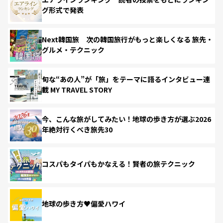
グ形式で発表
Next韓国旅 次の韓国旅行がもっと楽しくなる 旅先・
グルメ・テクニック
旬な“あの人”が「旅」をテーマに語るインタビュー連
載 MY TRAVEL STORY
今、こんな旅がしてみたい！地球の歩き方が選ぶ2026
年絶対行くべき旅先30
コスパもタイパもかなえる！賢者の旅テクニック
地球の歩き方♥偏愛ハワイ