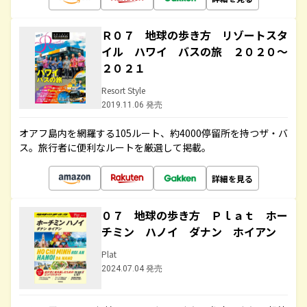
Ｒ０７ 地球の歩き方 リゾートスタ
イル ハワイ バスの旅 ２０２０～
２０２１
Resort Style
2019.11.06 発売
オアフ島内を網羅する105ルート、約4000停留所を持つザ・バ
ス。旅行者に便利なルートを厳選して掲載。
詳細を見る
０７ 地球の歩き方 Ｐｌａｔ ホー
チミン ハノイ ダナン ホイアン
Plat
2024.07.04 発売