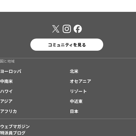
コミュニティを見る
国と地域
ヨーロッパ
北米
中南米
オセアニア
ハワイ
リゾート
アジア
中近東
アフリカ
日本
ウェブマガジン
特派員ブログ