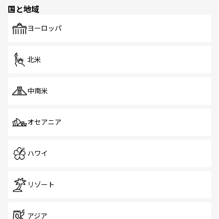
の多様性あふれるカラフルな町は、どこを歩いても新しい
国と地域
発見がある。さらに、治安のよさや充実した公共交通機関
も、旅行者にとっては魅力的なポイント。グルメも豊富
で、ホーカーズは地元の風情を楽しめる外せないスポット
ヨーロッパ
だ。訪れる人を飽きさせないシンガポールで、多様な魅力
を体感しよう。 なお、新着のシンガポール情報は
コンテン
ツ一覧
を参照してほしい。
北米
中南米
オセアニア
ハワイ
リゾート
アジア