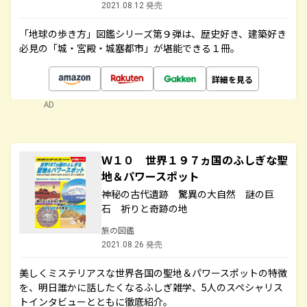
2021.08.12 発売
「地球の歩き方」図鑑シリーズ第９弾は、歴史好き、建築好き
必見の「城・宮殿・城塞都市」が堪能できる１冊。
詳細を見る
AD
Ｗ１０ 世界１９７ヵ国のふしぎな聖
地＆パワースポット
神秘の古代遺跡 驚異の大自然 謎の巨
石 祈りと奇跡の地
旅の図鑑
2021.08.26 発売
美しくミステリアスな世界各国の聖地＆パワースポットの特徴
を、明日誰かに話したくなるふしぎ雑学、5人のスペシャリス
トインタビューとともに徹底紹介。