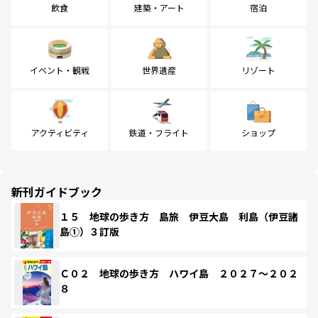
飲食
建築・アート
宿泊
イベント・観戦
世界遺産
リゾート
アクティビティ
鉄道・フライト
ショップ
新刊ガイドブック
１５ 地球の歩き方 島旅 伊豆大島 利島（伊豆諸
島①）３訂版
Ｃ０２ 地球の歩き方 ハワイ島 ２０２７～２０２
８