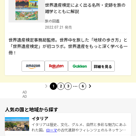
世界遺産検定によく出る名所・史跡を旅の
雑学とともに解説
旅の図鑑
2022.07.21 発売
世界遺産検定事務局監修。世界中を旅した「地球の歩き方」と
「世界遺産検定」が初コラボ。世界遺産をもっと深く学べる一
冊！
詳細を見る
…
1
2
3
6
AD
AD
人気の国と地域から探す
イタリア
イタリアは歴史、文化、グルメ、自然と多彩な魅力にあふ
れた国。
ローマ
の古代遺跡やフィレンツェのルネッサンス
美術、ヴェネツィアの運河など、歴史あるスポットはもち