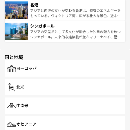
香港
とつ。フォーやバインミー、ベトナムコーヒーなどは、ぜ
の活気が交差している。北部ではチェンマイなどの山岳地
ひ現地で味わいたい。どの地域を訪れてもあたたかい人々
帯で自然と触れ合い、南部ではプーケットやクラビの美し
アジアと西洋の文化が交わる香港は、特有のエネルギーを
が旅行者を迎えてくれるので、きっと忘れられない旅にな
いビーチでリゾート気分を楽しむことができる。タイ料理
もっている。ヴィクトリア湾に広がる壮大な景色、近未来
るはずだ。 なお、新着のベトナム情報は
コンテンツ一覧
を
は世界的に有名で、屋台から高級レストランまで味覚を刺
的なアートスポット、そして歴史と現代が融合した町並
参照してほしい。
シンガポール
激する。気候は一年中温暖で、どの季節にも異なる楽しみ
み、どこを訪れても感動するはず。観光スポットが密集し
が待っている。親しみやすいタイの人々、仏教を中心とし
ており、効率よく見どころを回れるのも魅力。息をのむよ
アジアの交差点として多文化が融合した独自の魅力を放つ
た文化、そして多様な観光資源が、訪れる旅人を魅了し続
うな絶景から文化的な体験まで、香港を存分に楽しみ尽く
シンガポール。未来的な建築物が並ぶマリーナベイ、歴史
ける。 なお、新着のタイ情報は
コンテンツ一覧
を参照して
そう。 なお、新着の香港情報は
コンテンツ一覧
を参照して
と伝統を感じられるエスニックタウン、多数の緑豊かな公
ほしい。
ほしい。
園や自然保護区など、自然が調和した近代的な景観と文化
の多様性あふれるカラフルな町は、どこを歩いても新しい
国と地域
発見がある。さらに、治安のよさや充実した公共交通機関
も、旅行者にとっては魅力的なポイント。グルメも豊富
で、ホーカーズは地元の風情を楽しめる外せないスポット
ヨーロッパ
だ。訪れる人を飽きさせないシンガポールで、多様な魅力
を体感しよう。 なお、新着のシンガポール情報は
コンテン
ツ一覧
を参照してほしい。
北米
中南米
オセアニア