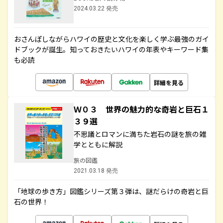
2024.03.22 発売
おさんぽしながらハワイの歴史と文化を楽しく学ぶ最強のガイ
ドブックが誕生。知っておきたいハワイの年表やキーワード集
も必読
詳細を見る
Ｗ０３ 世界の魅力的な奇岩と巨石１
３９選
不思議とロマンに満ちた岩石の謎を旅の雑
学とともに解説
旅の図鑑
2021.03.18 発売
「地球の歩き方」図鑑シリーズ第３弾は、謎だらけの奇岩と巨
石の世界！