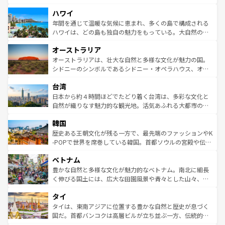
者向けの交通パス提供のサービスもあり、うまく活用すれ
場所ごとに異なる風景と体験が待っている。ニューヨーク
ハワイ
ば市内交通費無料で観光を楽しむこともできる。 なお、新
のような巨大都市は、観光、ショッピング、エンターテイ
着のスイス情報は
コンテンツ一覧
を参照してほしい。
ンメントが詰まった刺激的なスポットだ。一方、アメリカ
年間を通じて温暖な気候に恵まれ、多くの島で構成される
西部には大自然が広がり、グランドキャニオンやイエロー
ハワイは、どの島も独自の魅力をもっている。大自然の神
ストーン国立公園といった絶景が堪能できる。さらに、南
秘を感じたいなら、火山が生み出した壮大な景観を誇るハ
オーストラリア
部のニューオーリンズでは、音楽と美食が融合した独特の
ワイ島は見逃せない。また、定番の観光地といえばオアフ
文化が魅力。旅行者はアメリカの各地域で異なる魅力を楽
島だが、静かな自然を求めるならマウイ島やカウアイ島が
オーストラリアは、壮大な自然と多様な文化が魅力の国。
しみながら、その多様性と豊かな歴史を感じることができ
おすすめ。エメラルドグリーンに輝く海をはじめ、豊かな
シドニーのシンボルであるシドニー・オペラハウス、オー
るだろう。車でのロードトリップや列車の旅も、アメリカ
文化や歴史が息づいている。「アロハスピリット」と呼ば
ストラリア東海岸北部に広がる大サンゴ礁地帯グレートバ
ならではの贅沢な旅のスタイルだ。 なお、新着のアメリカ
台湾
れるおもてなしの心で訪れる人々を迎えてくれるハワイの
リアリーフや大陸中央部にそびえるウルル（エアーズロッ
情報は
コンテンツ一覧
を参照してほしい。
人々、おいしいローカルフードやハワイアンミュージッ
ク）、タスマニアの美しい原生林やケアンズの熱帯雨林な
日本から約４時間ほどでたどり着く台湾は、多彩な文化と
ク、伝統的なフラダンスなど、すべてがハワイの魅力を彩
ど、見どころがたくさん。また、カフェやワイン、オージ
自然が織りなす魅力的な観光地。活気あふれる大都市の台
っている。訪れるたびに新しい発見と感動が待っているハ
ービーフなどの食文化も豊かで、美味しいものであふれて
北やノスタルジックな町並みが人気な九份（ジォウフェ
ワイを、存分に味わってほしい。 なお、新着のハワイ情報
韓国
いる。アクティビティも充実しており、サーフィンやダイ
ン）、静ひつな山岳地帯である台湾東部など、都市の喧騒
は
コンテンツ一覧
を参照してほしい。
ビング、ハイキングなど、アウトドア好きにはたまらな
と山間の静けさが共存しており、訪れる人に新しい発見と
歴史ある王朝文化が残る一方で、最先端のファッションやK
い。オーストラリアの多彩な魅力を存分に味わいつくそ
驚きをもたらしてくれる。また、奥深い台湾の食文化も魅
-POPで世界を席巻している韓国。首都ソウルの宮殿や伝統
う。 なお、新着のオーストラリア情報は
コンテンツ一覧
を
力で、夜市などの屋台グルメから高級料理、ヘルシーで美
家屋が並ぶエリアでは韓国の歴史と文化に浸ることがで
参照してほしい。
ベトナム
容にもいいと評判のスイーツなど、バラエティ豊かな料理
き、地方に足を延ばせば四季折々の自然美を楽しむことが
が味わえる。 なお、新着の台湾情報は
コンテンツ一覧
を参
できる。そして、キムチや焼肉、絶品のストリートフード
豊かな自然と多様な文化が魅力的なベトナム。南北に細長
照してほしい。
まで、さまざまな韓国料理が待っている。夜には、韓国な
く伸びる国土には、広大な田園風景や青々とした山々、世
らではのナイトライフも堪能できる。あたたかいホスピタ
界遺産に登録された壮大な自然景観が点在し、都市部では
タイ
リティに包まれながら、韓国の多彩な魅力を心ゆくまで味
急速な発展と共に伝統が息づく。ハノイの古い町並みやホ
わってみてほしい。 なお、新着の韓国情報は
コンテンツ一
ーチミン市のフランス統治時代の建物も、独特の雰囲気を
タイは、東南アジアに位置する豊かな自然と歴史が息づく
覧
を参照してほしい。
醸し出している。また、バラエティの豊かさとおいしさで
国だ。首都バンコクは高層ビルが立ち並ぶ一方、伝統的な
世界中の食通を魅了してやまないベトナム料理も魅力のひ
寺院や市場がいたるところに点在し、古きよき文化と現代