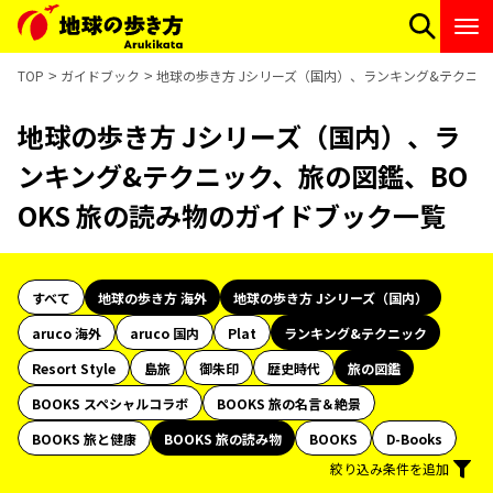
TOP
ガイドブック
地球の歩き方 Jシリーズ（国内）、ランキング&テクニッ
地球の歩き方 Jシリーズ（国内）、ラ
ンキング&テクニック、旅の図鑑、BO
OKS 旅の読み物のガイドブック一覧
すべて
地球の歩き方 海外
地球の歩き方 Jシリーズ（国内）
aruco 海外
aruco 国内
Plat
ランキング&テクニック
Resort Style
島旅
御朱印
歴史時代
旅の図鑑
BOOKS スペシャルコラボ
BOOKS 旅の名言＆絶景
BOOKS 旅と健康
BOOKS 旅の読み物
BOOKS
D-Books
絞り込み条件を追加