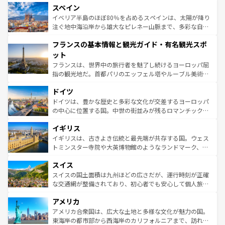
スペイン
ろん、トスカーナの美しい田園風景やアマルフィ海岸の絶
景など、自然景観も見逃せない。観光の合間には、本場の
イベリア半島のほぼ80％を占めるスペインは、太陽が降り
ピザやパスタなど、絶品のイタリア料理を堪能することも
注ぐ地中海沿岸から雄大なピレネー山脈まで、多彩な自然
できる。朝目覚めてから夜眠るまで、すべての瞬間を楽し
と文化が詰まったヨーロッパ屈指の旅行先だ。多様な地域
フランスの基本情報と観光ガイド・有名観光スポ
ませてくれるイタリアで、忘れられない旅をしてみよう！
文化が根付くこの国では、情熱的なフラメンコ、熱気あふ
なお、新着のイタリア情報は
コンテンツ一覧
を参照してほ
れる闘牛、そして美味しいタパスが生活の一部となってい
ット
しい。
る。首都マドリードの洗練された雰囲気や、バルセロナの
フランスは、世界中の旅行者を魅了し続けるヨーロッパ屈
アートに溢れた街角から、地方では古代ローマ遺跡や中世
指の観光地だ。首都パリのエッフェル塔やルーブル美術館
の城塞都市、穏やかなビーチリゾートまで多彩な表情を見
といった象徴的なスポットから、田舎町の古風な美しさま
せる。地方によって風土や気候が異なるスペインはその個
ドイツ
で、幅広い魅力が詰まっている。華麗な宮殿、歴史的な大
性で訪れる人を魅了する。 なお、新着のスペイン情報は
コ
聖堂、美しいビーチ、そして豊かな自然が、訪れる者を心
ドイツは、豊かな歴史と多彩な文化が交差するヨーロッパ
ンテンツ一覧
を参照してほしい。
から魅了する。また、フランスは美食の国としても知ら
の中心に位置する国。中世の街並みが残るロマンチック街
れ、フランス料理はユネスコ無形文化遺産にも登録されて
道から、未来を先取りするようなモダンな都市まで多様な
イギリス
いる。シャンパンの発祥地であるランス、プロヴァンスの
顔を持つこの国は、どこを歩いても飽きることがない。ベ
香り高いラベンダー畑など、多彩な楽しみ方が可能だ。さ
ルリンの文化的活気、バイエルン州のアルプスの絶景、そ
イギリスは、古きよき伝統と最先端が共存する国。ウェス
らに、パリ以外の地域にも魅力が溢れており、どの街角に
してライン川沿いのワイン畑といった風景は必見。ビール
トミンスター寺院や大英博物館のようなランドマーク、歴
も豊かな歴史と文化が息づいている。パリ以外の個性あふ
とソーセージを味わいながら地元の人と過ごす楽しい時間
史ある大学都市、美しい丘陵地帯や牧歌的な風景など、エ
れる地方に足を運ぶとそれぞれで全く異なる文化を体験で
スイス
は、お酒好きな人にはぜひ体験してほしい。 なお、新着の
リアごとに異なる魅力がある。また、優雅なアフタヌーン
きるだろう。 なお、新着のフランス情報は
コンテンツ一覧
ドイツ情報は
コンテンツ一覧
を参照してほしい。
ティー、ビール好きにはたまらない英国パブ、サッカー観
スイスの国土面積は九州ほどの広さだが、運行時刻が正確
を参照してほしい。
戦など、本場だからこそできる体験も豊富。イギリスを旅
な交通網が整備されており、初心者でも安心して個人旅行
して楽しみつくそう。 なお、新着のイギリス情報は
コンテ
を楽しめる。日本同様に時刻表どおりの旅が可能だ。中世
アメリカ
ンツ一覧
を参照してほしい。
の建物がそのまま残る町や、スイスならではのユニークな
博物館もあり、アルプス観光だけでなく町歩きも満喫する
アメリカ合衆国は、広大な土地と多様な文化が魅力の国。
ことができる。国民の所得が高いため物価も高いが、旅行
東海岸の都市部から西海岸のカリフォルニアまで、訪れる