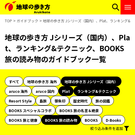
TOP
ガイドブック
地球の歩き方 Jシリーズ（国内）、Plat、ランキング&
地球の歩き方 Jシリーズ（国内）、Pla
t、ランキング&テクニック、BOOKS
旅の読み物のガイドブック一覧
すべて
地球の歩き方 海外
地球の歩き方 Jシリーズ（国内）
aruco 海外
aruco 国内
Plat
ランキング&テクニック
Resort Style
島旅
御朱印
歴史時代
旅の図鑑
BOOKS スペシャルコラボ
BOOKS 旅の名言＆絶景
BOOKS 旅と健康
BOOKS 旅の読み物
BOOKS
D-Books
絞り込み条件を追加