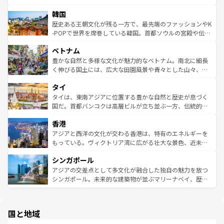
っている。訪れるたびに新しい発見と感動が待っているハ
ービーフなどの食文化も豊かで、美味しいものであふれて
北やノスタルジックな町並みが人気な九份（ジォウフェ
ワイを、存分に味わってほしい。 なお、新着のハワイ情報
韓国
いる。アクティビティも充実しており、サーフィンやダイ
ン）、静ひつな山岳地帯である台湾東部など、都市の喧騒
は
コンテンツ一覧
を参照してほしい。
ビング、ハイキングなど、アウトドア好きにはたまらな
と山間の静けさが共存しており、訪れる人に新しい発見と
歴史ある王朝文化が残る一方で、最先端のファッションやK
い。オーストラリアの多彩な魅力を存分に味わいつくそ
驚きをもたらしてくれる。また、奥深い台湾の食文化も魅
-POPで世界を席巻している韓国。首都ソウルの宮殿や伝統
う。 なお、新着のオーストラリア情報は
コンテンツ一覧
を
力で、夜市などの屋台グルメから高級料理、ヘルシーで美
家屋が並ぶエリアでは韓国の歴史と文化に浸ることがで
参照してほしい。
ベトナム
容にもいいと評判のスイーツなど、バラエティ豊かな料理
き、地方に足を延ばせば四季折々の自然美を楽しむことが
が味わえる。 なお、新着の台湾情報は
コンテンツ一覧
を参
できる。そして、キムチや焼肉、絶品のストリートフード
豊かな自然と多様な文化が魅力的なベトナム。南北に細長
照してほしい。
まで、さまざまな韓国料理が待っている。夜には、韓国な
く伸びる国土には、広大な田園風景や青々とした山々、世
らではのナイトライフも堪能できる。あたたかいホスピタ
界遺産に登録された壮大な自然景観が点在し、都市部では
タイ
リティに包まれながら、韓国の多彩な魅力を心ゆくまで味
急速な発展と共に伝統が息づく。ハノイの古い町並みやホ
わってみてほしい。 なお、新着の韓国情報は
コンテンツ一
ーチミン市のフランス統治時代の建物も、独特の雰囲気を
タイは、東南アジアに位置する豊かな自然と歴史が息づく
覧
を参照してほしい。
醸し出している。また、バラエティの豊かさとおいしさで
国だ。首都バンコクは高層ビルが立ち並ぶ一方、伝統的な
世界中の食通を魅了してやまないベトナム料理も魅力のひ
寺院や市場がいたるところに点在し、古きよき文化と現代
香港
とつ。フォーやバインミー、ベトナムコーヒーなどは、ぜ
の活気が交差している。北部ではチェンマイなどの山岳地
ひ現地で味わいたい。どの地域を訪れてもあたたかい人々
帯で自然と触れ合い、南部ではプーケットやクラビの美し
アジアと西洋の文化が交わる香港は、特有のエネルギーを
が旅行者を迎えてくれるので、きっと忘れられない旅にな
いビーチでリゾート気分を楽しむことができる。タイ料理
もっている。ヴィクトリア湾に広がる壮大な景色、近未来
るはずだ。 なお、新着のベトナム情報は
コンテンツ一覧
を
は世界的に有名で、屋台から高級レストランまで味覚を刺
的なアートスポット、そして歴史と現代が融合した町並
参照してほしい。
シンガポール
激する。気候は一年中温暖で、どの季節にも異なる楽しみ
み、どこを訪れても感動するはず。観光スポットが密集し
が待っている。親しみやすいタイの人々、仏教を中心とし
ており、効率よく見どころを回れるのも魅力。息をのむよ
アジアの交差点として多文化が融合した独自の魅力を放つ
た文化、そして多様な観光資源が、訪れる旅人を魅了し続
うな絶景から文化的な体験まで、香港を存分に楽しみ尽く
シンガポール。未来的な建築物が並ぶマリーナベイ、歴史
ける。 なお、新着のタイ情報は
コンテンツ一覧
を参照して
そう。 なお、新着の香港情報は
コンテンツ一覧
を参照して
と伝統を感じられるエスニックタウン、多数の緑豊かな公
ほしい。
ほしい。
園や自然保護区など、自然が調和した近代的な景観と文化
の多様性あふれるカラフルな町は、どこを歩いても新しい
国と地域
発見がある。さらに、治安のよさや充実した公共交通機関
も、旅行者にとっては魅力的なポイント。グルメも豊富