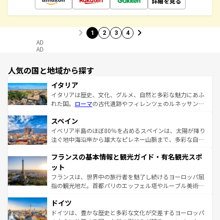
詳細を見る
1
2
3
4
AD
AD
人気の国と地域から探す
イタリア
イタリアは歴史、文化、グルメ、自然と多彩な魅力にあふ
れた国。
ローマ
の古代遺跡やフィレンツェのルネッサンス
美術、ヴェネツィアの運河など、歴史あるスポットはもち
スペイン
ろん、トスカーナの美しい田園風景やアマルフィ海岸の絶
景など、自然景観も見逃せない。観光の合間には、本場の
イベリア半島のほぼ80％を占めるスペインは、太陽が降り
ピザやパスタなど、絶品のイタリア料理を堪能することも
注ぐ地中海沿岸から雄大なピレネー山脈まで、多彩な自然
できる。朝目覚めてから夜眠るまで、すべての瞬間を楽し
と文化が詰まったヨーロッパ屈指の旅行先だ。多様な地域
フランスの基本情報と観光ガイド・有名観光スポ
ませてくれるイタリアで、忘れられない旅をしてみよう！
文化が根付くこの国では、情熱的なフラメンコ、熱気あふ
なお、新着のイタリア情報は
コンテンツ一覧
を参照してほ
れる闘牛、そして美味しいタパスが生活の一部となってい
ット
しい。
る。首都マドリードの洗練された雰囲気や、バルセロナの
フランスは、世界中の旅行者を魅了し続けるヨーロッパ屈
アートに溢れた街角から、地方では古代ローマ遺跡や中世
指の観光地だ。首都パリのエッフェル塔やルーブル美術館
の城塞都市、穏やかなビーチリゾートまで多彩な表情を見
といった象徴的なスポットから、田舎町の古風な美しさま
せる。地方によって風土や気候が異なるスペインはその個
ドイツ
で、幅広い魅力が詰まっている。華麗な宮殿、歴史的な大
性で訪れる人を魅了する。 なお、新着のスペイン情報は
コ
聖堂、美しいビーチ、そして豊かな自然が、訪れる者を心
ドイツは、豊かな歴史と多彩な文化が交差するヨーロッパ
ンテンツ一覧
を参照してほしい。