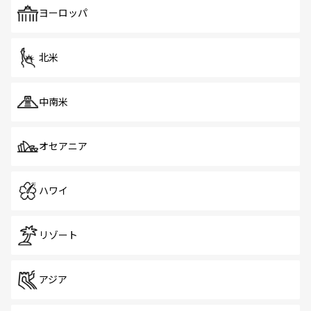
で、ホーカーズは地元の風情を楽しめる外せないスポット
ヨーロッパ
だ。訪れる人を飽きさせないシンガポールで、多様な魅力
を体感しよう。 なお、新着のシンガポール情報は
コンテン
ツ一覧
を参照してほしい。
北米
中南米
オセアニア
ハワイ
リゾート
アジア