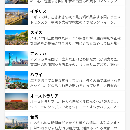
から魅了する。また、フランスは美食の国としても知ら
の中心に位置する国。中世の街並みが残るロマンチック街
れ、フランス料理はユネスコ無形文化遺産にも登録されて
道から、未来を先取りするようなモダンな都市まで多様な
イギリス
いる。シャンパンの発祥地であるランス、プロヴァンスの
顔を持つこの国は、どこを歩いても飽きることがない。ベ
香り高いラベンダー畑など、多彩な楽しみ方が可能だ。さ
ルリンの文化的活気、バイエルン州のアルプスの絶景、そ
イギリスは、古きよき伝統と最先端が共存する国。ウェス
らに、パリ以外の地域にも魅力が溢れており、どの街角に
してライン川沿いのワイン畑といった風景は必見。ビール
トミンスター寺院や大英博物館のようなランドマーク、歴
も豊かな歴史と文化が息づいている。パリ以外の個性あふ
とソーセージを味わいながら地元の人と過ごす楽しい時間
史ある大学都市、美しい丘陵地帯や牧歌的な風景など、エ
れる地方に足を運ぶとそれぞれで全く異なる文化を体験で
スイス
は、お酒好きな人にはぜひ体験してほしい。 なお、新着の
リアごとに異なる魅力がある。また、優雅なアフタヌーン
きるだろう。 なお、新着のフランス情報は
コンテンツ一覧
ドイツ情報は
コンテンツ一覧
を参照してほしい。
ティー、ビール好きにはたまらない英国パブ、サッカー観
スイスの国土面積は九州ほどの広さだが、運行時刻が正確
を参照してほしい。
戦など、本場だからこそできる体験も豊富。イギリスを旅
な交通網が整備されており、初心者でも安心して個人旅行
して楽しみつくそう。 なお、新着のイギリス情報は
コンテ
を楽しめる。日本同様に時刻表どおりの旅が可能だ。中世
アメリカ
ンツ一覧
を参照してほしい。
の建物がそのまま残る町や、スイスならではのユニークな
博物館もあり、アルプス観光だけでなく町歩きも満喫する
アメリカ合衆国は、広大な土地と多様な文化が魅力の国。
ことができる。国民の所得が高いため物価も高いが、旅行
東海岸の都市部から西海岸のカリフォルニアまで、訪れる
者向けの交通パス提供のサービスもあり、うまく活用すれ
場所ごとに異なる風景と体験が待っている。ニューヨーク
ハワイ
ば市内交通費無料で観光を楽しむこともできる。 なお、新
のような巨大都市は、観光、ショッピング、エンターテイ
着のスイス情報は
コンテンツ一覧
を参照してほしい。
ンメントが詰まった刺激的なスポットだ。一方、アメリカ
年間を通じて温暖な気候に恵まれ、多くの島で構成される
西部には大自然が広がり、グランドキャニオンやイエロー
ハワイは、どの島も独自の魅力をもっている。大自然の神
ストーン国立公園といった絶景が堪能できる。さらに、南
秘を感じたいなら、火山が生み出した壮大な景観を誇るハ
オーストラリア
部のニューオーリンズでは、音楽と美食が融合した独特の
ワイ島は見逃せない。また、定番の観光地といえばオアフ
文化が魅力。旅行者はアメリカの各地域で異なる魅力を楽
島だが、静かな自然を求めるならマウイ島やカウアイ島が
オーストラリアは、壮大な自然と多様な文化が魅力の国。
しみながら、その多様性と豊かな歴史を感じることができ
おすすめ。エメラルドグリーンに輝く海をはじめ、豊かな
シドニーのシンボルであるシドニー・オペラハウス、オー
るだろう。車でのロードトリップや列車の旅も、アメリカ
文化や歴史が息づいている。「アロハスピリット」と呼ば
ストラリア東海岸北部に広がる大サンゴ礁地帯グレートバ
ならではの贅沢な旅のスタイルだ。 なお、新着のアメリカ
台湾
れるおもてなしの心で訪れる人々を迎えてくれるハワイの
リアリーフや大陸中央部にそびえるウルル（エアーズロッ
情報は
コンテンツ一覧
を参照してほしい。
人々、おいしいローカルフードやハワイアンミュージッ
ク）、タスマニアの美しい原生林やケアンズの熱帯雨林な
日本から約４時間ほどでたどり着く台湾は、多彩な文化と
ク、伝統的なフラダンスなど、すべてがハワイの魅力を彩
ど、見どころがたくさん。また、カフェやワイン、オージ
自然が織りなす魅力的な観光地。活気あふれる大都市の台