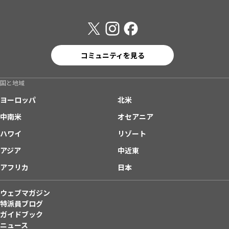
コミュニティを見る
国と地域
ヨーロッパ
北米
中南米
オセアニア
ハワイ
リゾート
アジア
中近東
アフリカ
日本
ウェブマガジン
特派員ブログ
ガイドブック
ニュース