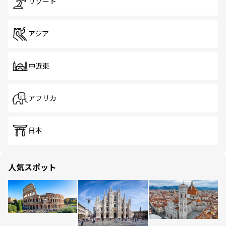
リゾート
アジア
中近東
アフリカ
日本
人気スポット