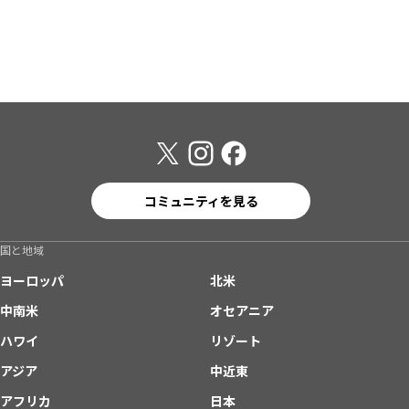
コミュニティを見る
国と地域
ヨーロッパ
北米
中南米
オセアニア
ハワイ
リゾート
アジア
中近東
アフリカ
日本