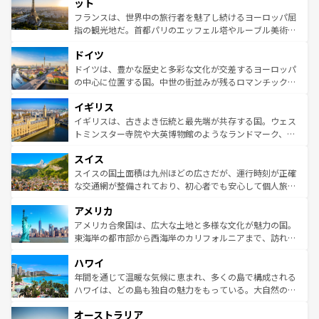
なお、新着のイタリア情報は
コンテンツ一覧
を参照してほ
れる闘牛、そして美味しいタパスが生活の一部となってい
ット
しい。
る。首都マドリードの洗練された雰囲気や、バルセロナの
フランスは、世界中の旅行者を魅了し続けるヨーロッパ屈
アートに溢れた街角から、地方では古代ローマ遺跡や中世
指の観光地だ。首都パリのエッフェル塔やルーブル美術館
の城塞都市、穏やかなビーチリゾートまで多彩な表情を見
といった象徴的なスポットから、田舎町の古風な美しさま
せる。地方によって風土や気候が異なるスペインはその個
ドイツ
で、幅広い魅力が詰まっている。華麗な宮殿、歴史的な大
性で訪れる人を魅了する。 なお、新着のスペイン情報は
コ
聖堂、美しいビーチ、そして豊かな自然が、訪れる者を心
ドイツは、豊かな歴史と多彩な文化が交差するヨーロッパ
ンテンツ一覧
を参照してほしい。
から魅了する。また、フランスは美食の国としても知ら
の中心に位置する国。中世の街並みが残るロマンチック街
れ、フランス料理はユネスコ無形文化遺産にも登録されて
道から、未来を先取りするようなモダンな都市まで多様な
イギリス
いる。シャンパンの発祥地であるランス、プロヴァンスの
顔を持つこの国は、どこを歩いても飽きることがない。ベ
香り高いラベンダー畑など、多彩な楽しみ方が可能だ。さ
ルリンの文化的活気、バイエルン州のアルプスの絶景、そ
イギリスは、古きよき伝統と最先端が共存する国。ウェス
らに、パリ以外の地域にも魅力が溢れており、どの街角に
してライン川沿いのワイン畑といった風景は必見。ビール
トミンスター寺院や大英博物館のようなランドマーク、歴
も豊かな歴史と文化が息づいている。パリ以外の個性あふ
とソーセージを味わいながら地元の人と過ごす楽しい時間
史ある大学都市、美しい丘陵地帯や牧歌的な風景など、エ
れる地方に足を運ぶとそれぞれで全く異なる文化を体験で
スイス
は、お酒好きな人にはぜひ体験してほしい。 なお、新着の
リアごとに異なる魅力がある。また、優雅なアフタヌーン
きるだろう。 なお、新着のフランス情報は
コンテンツ一覧
ドイツ情報は
コンテンツ一覧
を参照してほしい。
ティー、ビール好きにはたまらない英国パブ、サッカー観
スイスの国土面積は九州ほどの広さだが、運行時刻が正確
を参照してほしい。
戦など、本場だからこそできる体験も豊富。イギリスを旅
な交通網が整備されており、初心者でも安心して個人旅行
して楽しみつくそう。 なお、新着のイギリス情報は
コンテ
を楽しめる。日本同様に時刻表どおりの旅が可能だ。中世
アメリカ
ンツ一覧
を参照してほしい。
の建物がそのまま残る町や、スイスならではのユニークな
博物館もあり、アルプス観光だけでなく町歩きも満喫する
アメリカ合衆国は、広大な土地と多様な文化が魅力の国。
ことができる。国民の所得が高いため物価も高いが、旅行
東海岸の都市部から西海岸のカリフォルニアまで、訪れる
者向けの交通パス提供のサービスもあり、うまく活用すれ
場所ごとに異なる風景と体験が待っている。ニューヨーク
ハワイ
ば市内交通費無料で観光を楽しむこともできる。 なお、新
のような巨大都市は、観光、ショッピング、エンターテイ
着のスイス情報は
コンテンツ一覧
を参照してほしい。
ンメントが詰まった刺激的なスポットだ。一方、アメリカ
年間を通じて温暖な気候に恵まれ、多くの島で構成される
西部には大自然が広がり、グランドキャニオンやイエロー
ハワイは、どの島も独自の魅力をもっている。大自然の神
ストーン国立公園といった絶景が堪能できる。さらに、南
秘を感じたいなら、火山が生み出した壮大な景観を誇るハ
オーストラリア
部のニューオーリンズでは、音楽と美食が融合した独特の
ワイ島は見逃せない。また、定番の観光地といえばオアフ