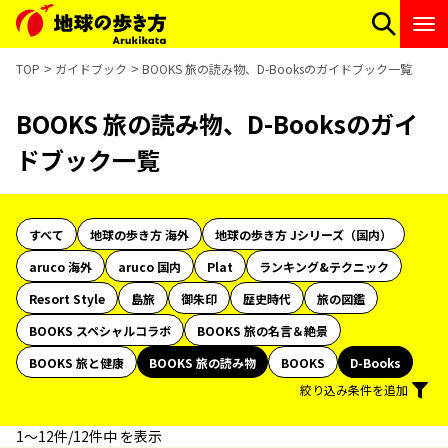
TOP
ガイドブック
BOOKS 旅の読み物、D-Booksのガイドブック一覧
BOOKS 旅の読み物、D-Booksのガイ
ドブック一覧
すべて
地球の歩き方 海外
地球の歩き方 Jシリーズ（国内）
aruco 海外
aruco 国内
Plat
ランキング&テクニック
Resort Style
島旅
御朱印
歴史時代
旅の図鑑
BOOKS スペシャルコラボ
BOOKS 旅の名言＆絶景
BOOKS 旅と健康
BOOKS 旅の読み物
BOOKS
D-Books
絞り込み条件を追加
1〜12件/12件中 を表示