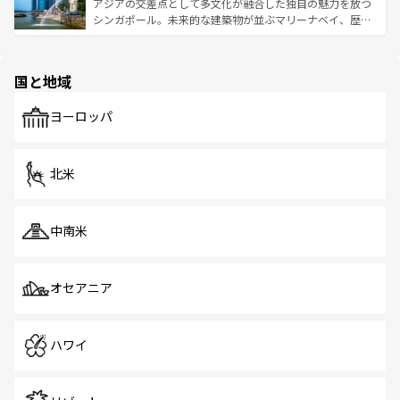
が待っている。親しみやすいタイの人々、仏教を中心とし
ており、効率よく見どころを回れるのも魅力。息をのむよ
アジアの交差点として多文化が融合した独自の魅力を放つ
た文化、そして多様な観光資源が、訪れる旅人を魅了し続
うな絶景から文化的な体験まで、香港を存分に楽しみ尽く
シンガポール。未来的な建築物が並ぶマリーナベイ、歴史
ける。 なお、新着のタイ情報は
コンテンツ一覧
を参照して
そう。 なお、新着の香港情報は
コンテンツ一覧
を参照して
と伝統を感じられるエスニックタウン、多数の緑豊かな公
ほしい。
ほしい。
園や自然保護区など、自然が調和した近代的な景観と文化
の多様性あふれるカラフルな町は、どこを歩いても新しい
国と地域
発見がある。さらに、治安のよさや充実した公共交通機関
も、旅行者にとっては魅力的なポイント。グルメも豊富
で、ホーカーズは地元の風情を楽しめる外せないスポット
ヨーロッパ
だ。訪れる人を飽きさせないシンガポールで、多様な魅力
を体感しよう。 なお、新着のシンガポール情報は
コンテン
ツ一覧
を参照してほしい。
北米
中南米
オセアニア
ハワイ