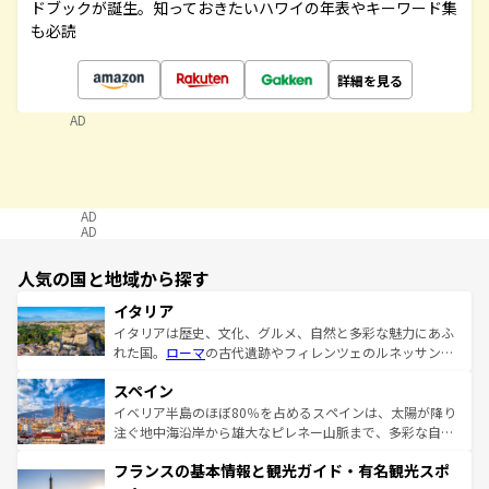
ドブックが誕生。知っておきたいハワイの年表やキーワード集
も必読
詳細を見る
AD
AD
AD
人気の国と地域から探す
イタリア
イタリアは歴史、文化、グルメ、自然と多彩な魅力にあふ
れた国。
ローマ
の古代遺跡やフィレンツェのルネッサンス
美術、ヴェネツィアの運河など、歴史あるスポットはもち
スペイン
ろん、トスカーナの美しい田園風景やアマルフィ海岸の絶
景など、自然景観も見逃せない。観光の合間には、本場の
イベリア半島のほぼ80％を占めるスペインは、太陽が降り
ピザやパスタなど、絶品のイタリア料理を堪能することも
注ぐ地中海沿岸から雄大なピレネー山脈まで、多彩な自然
できる。朝目覚めてから夜眠るまで、すべての瞬間を楽し
と文化が詰まったヨーロッパ屈指の旅行先だ。多様な地域
フランスの基本情報と観光ガイド・有名観光スポ
ませてくれるイタリアで、忘れられない旅をしてみよう！
文化が根付くこの国では、情熱的なフラメンコ、熱気あふ