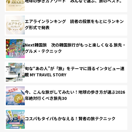
地球の歩き方アワード みんなで選ぶ、旅のベスト。
エアラインランキング 読者の投票をもとにランキン
グ形式で発表
Next韓国旅 次の韓国旅行がもっと楽しくなる 旅先・
グルメ・テクニック
旬な“あの人”が「旅」をテーマに語るインタビュー連
載 MY TRAVEL STORY
今、こんな旅がしてみたい！地球の歩き方が選ぶ2026
年絶対行くべき旅先30
コスパもタイパもかなえる！賢者の旅テクニック