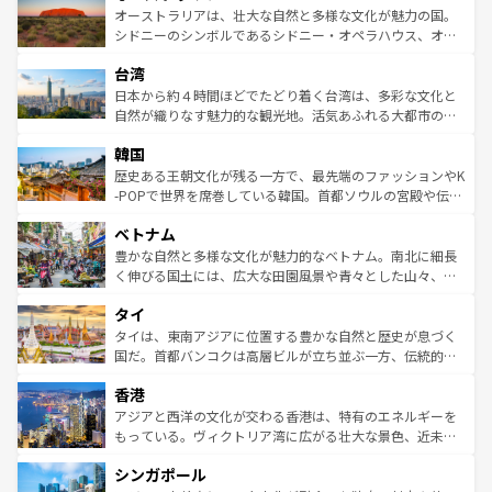
文化が魅力。旅行者はアメリカの各地域で異なる魅力を楽
島だが、静かな自然を求めるならマウイ島やカウアイ島が
オーストラリアは、壮大な自然と多様な文化が魅力の国。
しみながら、その多様性と豊かな歴史を感じることができ
おすすめ。エメラルドグリーンに輝く海をはじめ、豊かな
シドニーのシンボルであるシドニー・オペラハウス、オー
るだろう。車でのロードトリップや列車の旅も、アメリカ
文化や歴史が息づいている。「アロハスピリット」と呼ば
ストラリア東海岸北部に広がる大サンゴ礁地帯グレートバ
ならではの贅沢な旅のスタイルだ。 なお、新着のアメリカ
台湾
れるおもてなしの心で訪れる人々を迎えてくれるハワイの
リアリーフや大陸中央部にそびえるウルル（エアーズロッ
情報は
コンテンツ一覧
を参照してほしい。
人々、おいしいローカルフードやハワイアンミュージッ
ク）、タスマニアの美しい原生林やケアンズの熱帯雨林な
日本から約４時間ほどでたどり着く台湾は、多彩な文化と
ク、伝統的なフラダンスなど、すべてがハワイの魅力を彩
ど、見どころがたくさん。また、カフェやワイン、オージ
自然が織りなす魅力的な観光地。活気あふれる大都市の台
っている。訪れるたびに新しい発見と感動が待っているハ
ービーフなどの食文化も豊かで、美味しいものであふれて
北やノスタルジックな町並みが人気な九份（ジォウフェ
ワイを、存分に味わってほしい。 なお、新着のハワイ情報
韓国
いる。アクティビティも充実しており、サーフィンやダイ
ン）、静ひつな山岳地帯である台湾東部など、都市の喧騒
は
コンテンツ一覧
を参照してほしい。
ビング、ハイキングなど、アウトドア好きにはたまらな
と山間の静けさが共存しており、訪れる人に新しい発見と
歴史ある王朝文化が残る一方で、最先端のファッションやK
い。オーストラリアの多彩な魅力を存分に味わいつくそ
驚きをもたらしてくれる。また、奥深い台湾の食文化も魅
-POPで世界を席巻している韓国。首都ソウルの宮殿や伝統
う。 なお、新着のオーストラリア情報は
コンテンツ一覧
を
力で、夜市などの屋台グルメから高級料理、ヘルシーで美
家屋が並ぶエリアでは韓国の歴史と文化に浸ることがで
参照してほしい。
ベトナム
容にもいいと評判のスイーツなど、バラエティ豊かな料理
き、地方に足を延ばせば四季折々の自然美を楽しむことが
が味わえる。 なお、新着の台湾情報は
コンテンツ一覧
を参
できる。そして、キムチや焼肉、絶品のストリートフード
豊かな自然と多様な文化が魅力的なベトナム。南北に細長
照してほしい。
まで、さまざまな韓国料理が待っている。夜には、韓国な
く伸びる国土には、広大な田園風景や青々とした山々、世
らではのナイトライフも堪能できる。あたたかいホスピタ
界遺産に登録された壮大な自然景観が点在し、都市部では
タイ
リティに包まれながら、韓国の多彩な魅力を心ゆくまで味
急速な発展と共に伝統が息づく。ハノイの古い町並みやホ
わってみてほしい。 なお、新着の韓国情報は
コンテンツ一
ーチミン市のフランス統治時代の建物も、独特の雰囲気を
タイは、東南アジアに位置する豊かな自然と歴史が息づく
覧
を参照してほしい。
醸し出している。また、バラエティの豊かさとおいしさで
国だ。首都バンコクは高層ビルが立ち並ぶ一方、伝統的な
世界中の食通を魅了してやまないベトナム料理も魅力のひ
寺院や市場がいたるところに点在し、古きよき文化と現代
香港
とつ。フォーやバインミー、ベトナムコーヒーなどは、ぜ
の活気が交差している。北部ではチェンマイなどの山岳地
ひ現地で味わいたい。どの地域を訪れてもあたたかい人々
帯で自然と触れ合い、南部ではプーケットやクラビの美し
アジアと西洋の文化が交わる香港は、特有のエネルギーを
が旅行者を迎えてくれるので、きっと忘れられない旅にな
いビーチでリゾート気分を楽しむことができる。タイ料理
もっている。ヴィクトリア湾に広がる壮大な景色、近未来
るはずだ。 なお、新着のベトナム情報は
コンテンツ一覧
を
は世界的に有名で、屋台から高級レストランまで味覚を刺
的なアートスポット、そして歴史と現代が融合した町並
参照してほしい。
シンガポール
激する。気候は一年中温暖で、どの季節にも異なる楽しみ
み、どこを訪れても感動するはず。観光スポットが密集し