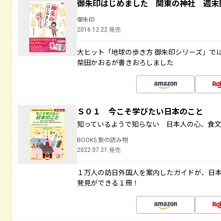
御朱印はじめました 関東の神社 週末
御朱印
2016.12.22 発売
大ヒット「地球の歩き方 御朱印シリーズ」で
柴田かおるが書きおろしました
Ｓ０１ 今こそ学びたい日本のこと
知っているようで知らない 日本人の心、食
BOOKS 旅の読み物
2022.07.21 発売
１万人の訪日外国人を案内したガイドが、日
発見ができる１冊！