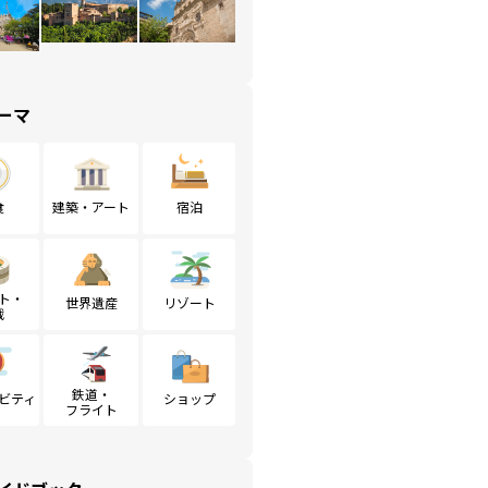
ーマ
食
建築・アート
宿泊
ト・
世界遺産
リゾート
戦
鉄道・
ビティ
ショップ
フライト