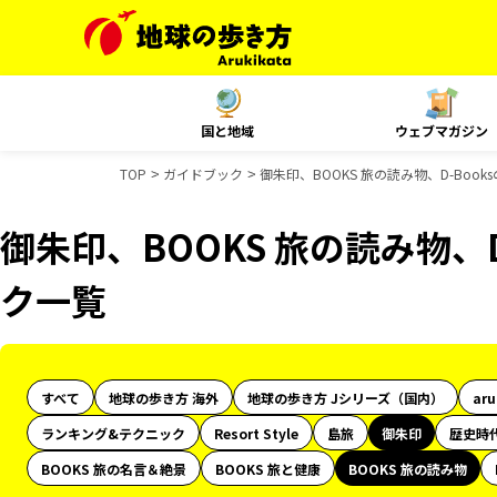
国と地域
ウェブマガジン
TOP
ガイドブック
御朱印、BOOKS 旅の読み物、D-Boo
御朱印、BOOKS 旅の読み物、D
ク一覧
すべて
地球の歩き方 海外
地球の歩き方 Jシリーズ（国内）
ar
ランキング&テクニック
Resort Style
島旅
御朱印
歴史時
BOOKS 旅の名言＆絶景
BOOKS 旅と健康
BOOKS 旅の読み物