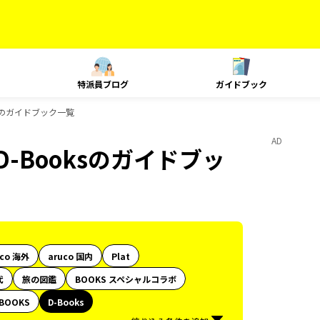
特派員ブログ
ガイドブック
ksのガイドブック一覧
AD
-Booksのガイドブッ
uco 海外
aruco 国内
Plat
代
旅の図鑑
BOOKS スペシャルコラボ
BOOKS
D-Books