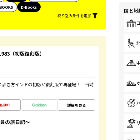
BOOKS
D-Books
国と地
絞り込み条件を追加
-1983（初版復刻版）
球の歩き方インドの初版が復刻版で再登場！ 当時
詳細を見る
社員の旅日記～