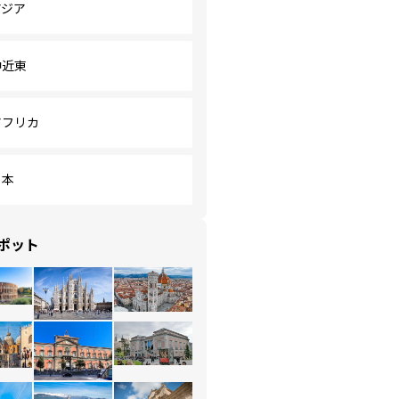
アジア
中近東
アフリカ
日本
ポット