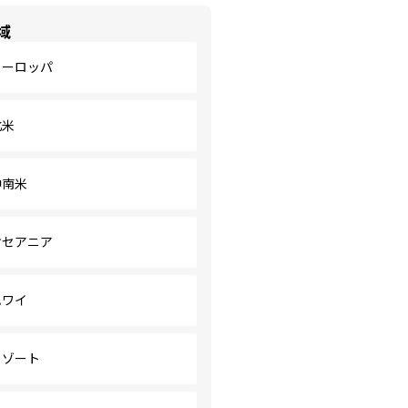
域
ヨーロッパ
北米
中南米
オセアニア
ハワイ
リゾート