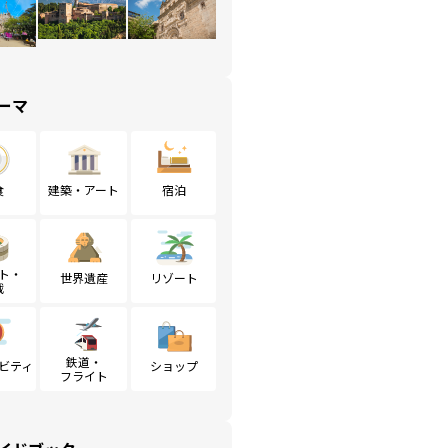
ーマ
食
建築・アート
宿泊
ト・
世界遺産
リゾート
戦
鉄道・
ビティ
ショップ
フライト