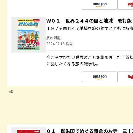
Ｗ０１ 世界２４４の国と地域 改訂版
１９７ヵ国と４７地域を旅の雑学とともに解
旅の図鑑
2024.07.18 発売
今こそ学びたい世界のことを集めました！首
に話したくなる旅の雑学も。
AD
０１ 御朱印でめぐる鎌倉のお寺 三十