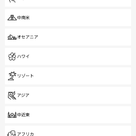
中南米
オセアニア
ハワイ
リゾート
アジア
中近東
アフリカ