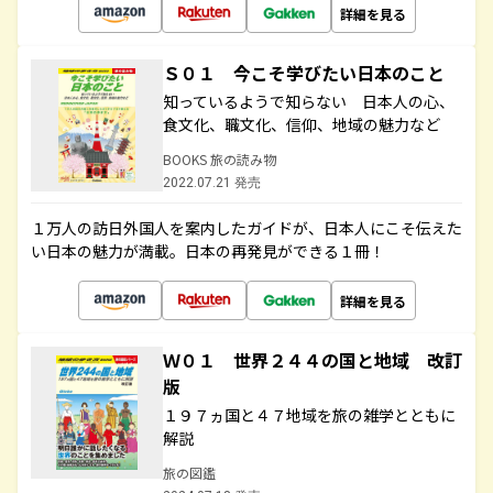
詳細を見る
Ｓ０１ 今こそ学びたい日本のこと
知っているようで知らない 日本人の心、
食文化、職文化、信仰、地域の魅力など
BOOKS 旅の読み物
2022.07.21 発売
１万人の訪日外国人を案内したガイドが、日本人にこそ伝えた
い日本の魅力が満載。日本の再発見ができる１冊！
詳細を見る
Ｗ０１ 世界２４４の国と地域 改訂
版
１９７ヵ国と４７地域を旅の雑学とともに
解説
旅の図鑑