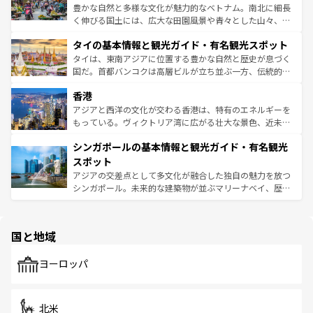
照してほしい。
まで、さまざまな韓国料理が待っている。夜には、韓国な
豊かな自然と多様な文化が魅力的なベトナム。南北に細長
らではのナイトライフも堪能できる。あたたかいホスピタ
く伸びる国土には、広大な田園風景や青々とした山々、世
リティに包まれながら、韓国の多彩な魅力を心ゆくまで味
界遺産に登録された壮大な自然景観が点在し、都市部では
わってみてほしい。 なお、新着の韓国情報は
コンテンツ一
タイの基本情報と観光ガイド・有名観光スポット
急速な発展と共に伝統が息づく。ハノイの古い町並みやホ
覧
を参照してほしい。
ーチミン市のフランス統治時代の建物も、独特の雰囲気を
タイは、東南アジアに位置する豊かな自然と歴史が息づく
醸し出している。また、バラエティの豊かさとおいしさで
国だ。首都バンコクは高層ビルが立ち並ぶ一方、伝統的な
世界中の食通を魅了してやまないベトナム料理も魅力のひ
寺院や市場がいたるところに点在し、古きよき文化と現代
香港
とつ。フォーやバインミー、ベトナムコーヒーなどは、ぜ
の活気が交差している。北部ではチェンマイなどの山岳地
ひ現地で味わいたい。どの地域を訪れてもあたたかい人々
帯で自然と触れ合い、南部ではプーケットやクラビの美し
アジアと西洋の文化が交わる香港は、特有のエネルギーを
が旅行者を迎えてくれるので、きっと忘れられない旅にな
いビーチでリゾート気分を楽しむことができる。タイ料理
もっている。ヴィクトリア湾に広がる壮大な景色、近未来
るはずだ。 なお、新着のベトナム情報は
コンテンツ一覧
を
は世界的に有名で、屋台から高級レストランまで味覚を刺
的なアートスポット、そして歴史と現代が融合した町並
参照してほしい。
シンガポールの基本情報と観光ガイド・有名観光
激する。気候は一年中温暖で、どの季節にも異なる楽しみ
み、どこを訪れても感動するはず。観光スポットが密集し
が待っている。親しみやすいタイの人々、仏教を中心とし
ており、効率よく見どころを回れるのも魅力。息をのむよ
スポット
た文化、そして多様な観光資源が、訪れる旅人を魅了し続
うな絶景から文化的な体験まで、香港を存分に楽しみ尽く
アジアの交差点として多文化が融合した独自の魅力を放つ
ける。 なお、新着のタイ情報は
コンテンツ一覧
を参照して
そう。 なお、新着の香港情報は
コンテンツ一覧
を参照して
シンガポール。未来的な建築物が並ぶマリーナベイ、歴史
ほしい。
ほしい。
と伝統を感じられるエスニックタウン、多数の緑豊かな公
園や自然保護区など、自然が調和した近代的な景観と文化
の多様性あふれるカラフルな町は、どこを歩いても新しい
国と地域
発見がある。さらに、治安のよさや充実した公共交通機関
も、旅行者にとっては魅力的なポイント。グルメも豊富
で、ホーカーズは地元の風情を楽しめる外せないスポット
ヨーロッパ
だ。訪れる人を飽きさせないシンガポールで、多様な魅力
を体感しよう。 なお、新着のシンガポール情報は
コンテン
ツ一覧
を参照してほしい。
北米