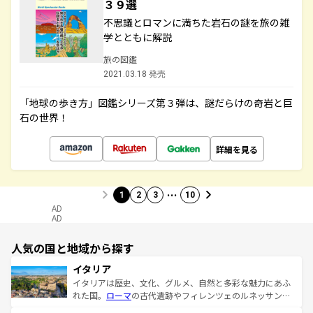
３９選
不思議とロマンに満ちた岩石の謎を旅の雑
学とともに解説
旅の図鑑
2021.03.18 発売
「地球の歩き方」図鑑シリーズ第３弾は、謎だらけの奇岩と巨
石の世界！
詳細を見る
…
1
2
3
10
AD
AD
人気の国と地域から探す
イタリア
イタリアは歴史、文化、グルメ、自然と多彩な魅力にあふ
れた国。
ローマ
の古代遺跡やフィレンツェのルネッサンス
美術、ヴェネツィアの運河など、歴史あるスポットはもち