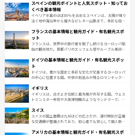
スペインの観光ポイントと人気スポット・知ってお
ろん、トスカーナの美しい田園風景やアマルフィ海岸の絶
景など、自然景観も見逃せない。観光の合間には、本場の
くべき基本情報
ピザやパスタなど、絶品のイタリア料理を堪能することも
イベリア半島のほぼ80％を占めるスペインは、太陽が降り
できる。朝目覚めてから夜眠るまで、すべての瞬間を楽し
注ぐ地中海沿岸から雄大なピレネー山脈まで、多彩な自然
ませてくれるイタリアで、忘れられない旅をしてみよう！
と文化が詰まったヨーロッパ屈指の旅行先だ。多様な地域
なお、新着のイタリア情報は
コンテンツ一覧
を参照してほ
フランスの基本情報と観光ガイド・有名観光スポ
文化が根付くこの国では、情熱的なフラメンコ、熱気あふ
しい。
れる闘牛、そして美味しいタパスが生活の一部となってい
ット
る。首都マドリードの洗練された雰囲気や、バルセロナの
フランスは、世界中の旅行者を魅了し続けるヨーロッパ屈
アートに溢れた街角から、地方では古代ローマ遺跡や中世
指の観光地だ。首都パリのエッフェル塔やルーブル美術館
の城塞都市、穏やかなビーチリゾートまで多彩な表情を見
といった象徴的なスポットから、田舎町の古風な美しさま
せる。地方によって風土や気候が異なるスペインはその個
ドイツの基本情報と観光ガイド・有名観光スポッ
で、幅広い魅力が詰まっている。華麗な宮殿、歴史的な大
性で訪れる人を魅了する。 なお、新着のスペイン情報は
コ
聖堂、美しいビーチ、そして豊かな自然が、訪れる者を心
ト
ンテンツ一覧
を参照してほしい。
から魅了する。また、フランスは美食の国としても知ら
ドイツは、豊かな歴史と多彩な文化が交差するヨーロッパ
れ、フランス料理はユネスコ無形文化遺産にも登録されて
の中心に位置する国。中世の街並みが残るロマンチック街
いる。シャンパンの発祥地であるランス、プロヴァンスの
道から、未来を先取りするようなモダンな都市まで多様な
香り高いラベンダー畑など、多彩な楽しみ方が可能だ。さ
イギリス
顔を持つこの国は、どこを歩いても飽きることがない。ベ
らに、パリ以外の地域にも魅力が溢れており、どの街角に
ルリンの文化的活気、バイエルン州のアルプスの絶景、そ
イギリスは、古きよき伝統と最先端が共存する国。ウェス
も豊かな歴史と文化が息づいている。パリ以外の個性あふ
してライン川沿いのワイン畑といった風景は必見。ビール
トミンスター寺院や大英博物館のようなランドマーク、歴
れる地方に足を運ぶとそれぞれで全く異なる文化を体験で
とソーセージを味わいながら地元の人と過ごす楽しい時間
史ある大学都市、美しい丘陵地帯や牧歌的な風景など、エ
きるだろう。 なお、新着のフランス情報は
コンテンツ一覧
スイス
は、お酒好きな人にはぜひ体験してほしい。 なお、新着の
リアごとに異なる魅力がある。また、優雅なアフタヌーン
を参照してほしい。
ドイツ情報は
コンテンツ一覧
を参照してほしい。
ティー、ビール好きにはたまらない英国パブ、サッカー観
スイスの国土面積は九州ほどの広さだが、運行時刻が正確
戦など、本場だからこそできる体験も豊富。イギリスを旅
な交通網が整備されており、初心者でも安心して個人旅行
して楽しみつくそう。 なお、新着のイギリス情報は
コンテ
を楽しめる。日本同様に時刻表どおりの旅が可能だ。中世
アメリカの基本情報と観光ガイド・有名観光スポ
ンツ一覧
を参照してほしい。
の建物がそのまま残る町や、スイスならではのユニークな