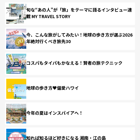
旬な“あの人”が「旅」をテーマに語るインタビュー連
載 MY TRAVEL STORY
今、こんな旅がしてみたい！地球の歩き方が選ぶ2026
年絶対行くべき旅先30
コスパもタイパもかなえる！賢者の旅テクニック
地球の歩き方♥偏愛ハワイ
今年の夏はインスパイアへ！
知れば知るほど好きになる 湘南・江の島