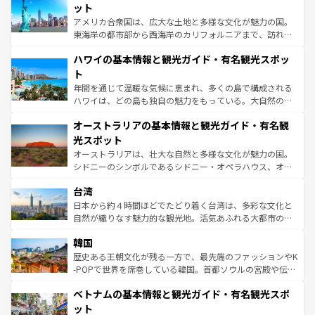
博物館もあり、アルプス観光だけでなく町歩きも満喫する
ット
ことができる。国民の所得が高いため物価も高いが、旅行
アメリカ合衆国は、広大な土地と多様な文化が魅力の国。
者向けの交通パス提供のサービスもあり、うまく活用すれ
東海岸の都市部から西海岸のカリフォルニアまで、訪れる
ば市内交通費無料で観光を楽しむこともできる。 なお、新
場所ごとに異なる風景と体験が待っている。ニューヨーク
着のスイス情報は
コンテンツ一覧
を参照してほしい。
ハワイの基本情報と観光ガイド・有名観光スポッ
のような巨大都市は、観光、ショッピング、エンターテイ
ンメントが詰まった刺激的なスポットだ。一方、アメリカ
ト
西部には大自然が広がり、グランドキャニオンやイエロー
年間を通じて温暖な気候に恵まれ、多くの島で構成される
ストーン国立公園といった絶景が堪能できる。さらに、南
ハワイは、どの島も独自の魅力をもっている。大自然の神
部のニューオーリンズでは、音楽と美食が融合した独特の
秘を感じたいなら、火山が生み出した壮大な景観を誇るハ
文化が魅力。旅行者はアメリカの各地域で異なる魅力を楽
オーストラリアの基本情報と観光ガイド・有名観
ワイ島は見逃せない。また、定番の観光地といえばオアフ
しみながら、その多様性と豊かな歴史を感じることができ
島だが、静かな自然を求めるならマウイ島やカウアイ島が
光スポット
るだろう。車でのロードトリップや列車の旅も、アメリカ
おすすめ。エメラルドグリーンに輝く海をはじめ、豊かな
オーストラリアは、壮大な自然と多様な文化が魅力の国。
ならではの贅沢な旅のスタイルだ。 なお、新着のアメリカ
文化や歴史が息づいている。「アロハスピリット」と呼ば
シドニーのシンボルであるシドニー・オペラハウス、オー
情報は
コンテンツ一覧
を参照してほしい。
れるおもてなしの心で訪れる人々を迎えてくれるハワイの
ストラリア東海岸北部に広がる大サンゴ礁地帯グレートバ
人々、おいしいローカルフードやハワイアンミュージッ
台湾
リアリーフや大陸中央部にそびえるウルル（エアーズロッ
ク、伝統的なフラダンスなど、すべてがハワイの魅力を彩
ク）、タスマニアの美しい原生林やケアンズの熱帯雨林な
日本から約４時間ほどでたどり着く台湾は、多彩な文化と
っている。訪れるたびに新しい発見と感動が待っているハ
ど、見どころがたくさん。また、カフェやワイン、オージ
自然が織りなす魅力的な観光地。活気あふれる大都市の台
ワイを、存分に味わってほしい。 なお、新着のハワイ情報
ービーフなどの食文化も豊かで、美味しいものであふれて
北やノスタルジックな町並みが人気な九份（ジォウフェ
は
コンテンツ一覧
を参照してほしい。
韓国
いる。アクティビティも充実しており、サーフィンやダイ
ン）、静ひつな山岳地帯である台湾東部など、都市の喧騒
ビング、ハイキングなど、アウトドア好きにはたまらな
と山間の静けさが共存しており、訪れる人に新しい発見と
歴史ある王朝文化が残る一方で、最先端のファッションやK
い。オーストラリアの多彩な魅力を存分に味わいつくそ
驚きをもたらしてくれる。また、奥深い台湾の食文化も魅
-POPで世界を席巻している韓国。首都ソウルの宮殿や伝統
う。 なお、新着のオーストラリア情報は
コンテンツ一覧
を
力で、夜市などの屋台グルメから高級料理、ヘルシーで美
家屋が並ぶエリアでは韓国の歴史と文化に浸ることがで
参照してほしい。
ベトナムの基本情報と観光ガイド・有名観光スポ
容にもいいと評判のスイーツなど、バラエティ豊かな料理
き、地方に足を延ばせば四季折々の自然美を楽しむことが
が味わえる。 なお、新着の台湾情報は
コンテンツ一覧
を参
できる。そして、キムチや焼肉、絶品のストリートフード
ット