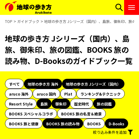
TOP
ガイドブック
地球の歩き方 Jシリーズ（国内）、島旅、御朱印、旅の図鑑
地球の歩き方 Jシリーズ（国内）、島
旅、御朱印、旅の図鑑、BOOKS 旅の
読み物、D-Booksのガイドブック一覧
すべて
地球の歩き方 海外
地球の歩き方 Jシリーズ（国内）
aruco 海外
aruco 国内
Plat
ランキング&テクニック
Resort Style
島旅
御朱印
歴史時代
旅の図鑑
BOOKS スペシャルコラボ
BOOKS 旅の名言＆絶景
BOOKS 旅と健康
BOOKS 旅の読み物
BOOKS
D-Books
絞り込み条件を追加