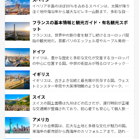
景など、自然景観も見逃せない。観光の合間には、本場の
イベリア半島のほぼ80％を占めるスペインは、太陽が降り
ピザやパスタなど、絶品のイタリア料理を堪能することも
注ぐ地中海沿岸から雄大なピレネー山脈まで、多彩な自然
できる。朝目覚めてから夜眠るまで、すべての瞬間を楽し
と文化が詰まったヨーロッパ屈指の旅行先だ。多様な地域
フランスの基本情報と観光ガイド・有名観光スポ
ませてくれるイタリアで、忘れられない旅をしてみよう！
文化が根付くこの国では、情熱的なフラメンコ、熱気あふ
なお、新着のイタリア情報は
コンテンツ一覧
を参照してほ
れる闘牛、そして美味しいタパスが生活の一部となってい
ット
しい。
る。首都マドリードの洗練された雰囲気や、バルセロナの
フランスは、世界中の旅行者を魅了し続けるヨーロッパ屈
アートに溢れた街角から、地方では古代ローマ遺跡や中世
指の観光地だ。首都パリのエッフェル塔やルーブル美術館
の城塞都市、穏やかなビーチリゾートまで多彩な表情を見
といった象徴的なスポットから、田舎町の古風な美しさま
せる。地方によって風土や気候が異なるスペインはその個
ドイツ
で、幅広い魅力が詰まっている。華麗な宮殿、歴史的な大
性で訪れる人を魅了する。 なお、新着のスペイン情報は
コ
聖堂、美しいビーチ、そして豊かな自然が、訪れる者を心
ドイツは、豊かな歴史と多彩な文化が交差するヨーロッパ
ンテンツ一覧
を参照してほしい。
から魅了する。また、フランスは美食の国としても知ら
の中心に位置する国。中世の街並みが残るロマンチック街
れ、フランス料理はユネスコ無形文化遺産にも登録されて
道から、未来を先取りするようなモダンな都市まで多様な
イギリス
いる。シャンパンの発祥地であるランス、プロヴァンスの
顔を持つこの国は、どこを歩いても飽きることがない。ベ
香り高いラベンダー畑など、多彩な楽しみ方が可能だ。さ
ルリンの文化的活気、バイエルン州のアルプスの絶景、そ
イギリスは、古きよき伝統と最先端が共存する国。ウェス
らに、パリ以外の地域にも魅力が溢れており、どの街角に
してライン川沿いのワイン畑といった風景は必見。ビール
トミンスター寺院や大英博物館のようなランドマーク、歴
も豊かな歴史と文化が息づいている。パリ以外の個性あふ
とソーセージを味わいながら地元の人と過ごす楽しい時間
史ある大学都市、美しい丘陵地帯や牧歌的な風景など、エ
れる地方に足を運ぶとそれぞれで全く異なる文化を体験で
スイス
は、お酒好きな人にはぜひ体験してほしい。 なお、新着の
リアごとに異なる魅力がある。また、優雅なアフタヌーン
きるだろう。 なお、新着のフランス情報は
コンテンツ一覧
ドイツ情報は
コンテンツ一覧
を参照してほしい。
ティー、ビール好きにはたまらない英国パブ、サッカー観
スイスの国土面積は九州ほどの広さだが、運行時刻が正確
を参照してほしい。
戦など、本場だからこそできる体験も豊富。イギリスを旅
な交通網が整備されており、初心者でも安心して個人旅行
して楽しみつくそう。 なお、新着のイギリス情報は
コンテ
を楽しめる。日本同様に時刻表どおりの旅が可能だ。中世
アメリカ
ンツ一覧
を参照してほしい。
の建物がそのまま残る町や、スイスならではのユニークな
博物館もあり、アルプス観光だけでなく町歩きも満喫する
アメリカ合衆国は、広大な土地と多様な文化が魅力の国。
ことができる。国民の所得が高いため物価も高いが、旅行
東海岸の都市部から西海岸のカリフォルニアまで、訪れる
者向けの交通パス提供のサービスもあり、うまく活用すれ
場所ごとに異なる風景と体験が待っている。ニューヨーク