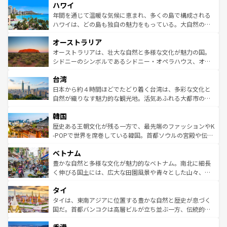
ハワイ
ば市内交通費無料で観光を楽しむこともできる。 なお、新
のような巨大都市は、観光、ショッピング、エンターテイ
着のスイス情報は
コンテンツ一覧
を参照してほしい。
ンメントが詰まった刺激的なスポットだ。一方、アメリカ
年間を通じて温暖な気候に恵まれ、多くの島で構成される
西部には大自然が広がり、グランドキャニオンやイエロー
ハワイは、どの島も独自の魅力をもっている。大自然の神
ストーン国立公園といった絶景が堪能できる。さらに、南
秘を感じたいなら、火山が生み出した壮大な景観を誇るハ
オーストラリア
部のニューオーリンズでは、音楽と美食が融合した独特の
ワイ島は見逃せない。また、定番の観光地といえばオアフ
文化が魅力。旅行者はアメリカの各地域で異なる魅力を楽
島だが、静かな自然を求めるならマウイ島やカウアイ島が
オーストラリアは、壮大な自然と多様な文化が魅力の国。
しみながら、その多様性と豊かな歴史を感じることができ
おすすめ。エメラルドグリーンに輝く海をはじめ、豊かな
シドニーのシンボルであるシドニー・オペラハウス、オー
るだろう。車でのロードトリップや列車の旅も、アメリカ
文化や歴史が息づいている。「アロハスピリット」と呼ば
ストラリア東海岸北部に広がる大サンゴ礁地帯グレートバ
ならではの贅沢な旅のスタイルだ。 なお、新着のアメリカ
台湾
れるおもてなしの心で訪れる人々を迎えてくれるハワイの
リアリーフや大陸中央部にそびえるウルル（エアーズロッ
情報は
コンテンツ一覧
を参照してほしい。
人々、おいしいローカルフードやハワイアンミュージッ
ク）、タスマニアの美しい原生林やケアンズの熱帯雨林な
日本から約４時間ほどでたどり着く台湾は、多彩な文化と
ク、伝統的なフラダンスなど、すべてがハワイの魅力を彩
ど、見どころがたくさん。また、カフェやワイン、オージ
自然が織りなす魅力的な観光地。活気あふれる大都市の台
っている。訪れるたびに新しい発見と感動が待っているハ
ービーフなどの食文化も豊かで、美味しいものであふれて
北やノスタルジックな町並みが人気な九份（ジォウフェ
ワイを、存分に味わってほしい。 なお、新着のハワイ情報
韓国
いる。アクティビティも充実しており、サーフィンやダイ
ン）、静ひつな山岳地帯である台湾東部など、都市の喧騒
は
コンテンツ一覧
を参照してほしい。
ビング、ハイキングなど、アウトドア好きにはたまらな
と山間の静けさが共存しており、訪れる人に新しい発見と
歴史ある王朝文化が残る一方で、最先端のファッションやK
い。オーストラリアの多彩な魅力を存分に味わいつくそ
驚きをもたらしてくれる。また、奥深い台湾の食文化も魅
-POPで世界を席巻している韓国。首都ソウルの宮殿や伝統
う。 なお、新着のオーストラリア情報は
コンテンツ一覧
を
力で、夜市などの屋台グルメから高級料理、ヘルシーで美
家屋が並ぶエリアでは韓国の歴史と文化に浸ることがで
参照してほしい。
ベトナム
容にもいいと評判のスイーツなど、バラエティ豊かな料理
き、地方に足を延ばせば四季折々の自然美を楽しむことが
が味わえる。 なお、新着の台湾情報は
コンテンツ一覧
を参
できる。そして、キムチや焼肉、絶品のストリートフード
豊かな自然と多様な文化が魅力的なベトナム。南北に細長
照してほしい。
まで、さまざまな韓国料理が待っている。夜には、韓国な
く伸びる国土には、広大な田園風景や青々とした山々、世
らではのナイトライフも堪能できる。あたたかいホスピタ
界遺産に登録された壮大な自然景観が点在し、都市部では
タイ
リティに包まれながら、韓国の多彩な魅力を心ゆくまで味
急速な発展と共に伝統が息づく。ハノイの古い町並みやホ
わってみてほしい。 なお、新着の韓国情報は
コンテンツ一
ーチミン市のフランス統治時代の建物も、独特の雰囲気を
タイは、東南アジアに位置する豊かな自然と歴史が息づく
覧
を参照してほしい。
醸し出している。また、バラエティの豊かさとおいしさで
国だ。首都バンコクは高層ビルが立ち並ぶ一方、伝統的な
世界中の食通を魅了してやまないベトナム料理も魅力のひ
寺院や市場がいたるところに点在し、古きよき文化と現代
とつ。フォーやバインミー、ベトナムコーヒーなどは、ぜ