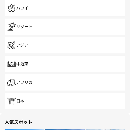
ハワイ
リゾート
アジア
中近東
アフリカ
日本
人気スポット