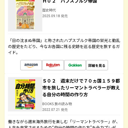
Ｈ０２ ハプスブルク帝国
歴史時代
2025.09.18 発売
「日の沈まぬ帝国」と称されたハプスブルク帝国の栄光と動乱
の歴史をたどり、今なお各国に残る史跡を巡る歴史を旅するガ
イド。
詳細を見る
Ｓ０２ 週末だけで７０ヵ国１５９都
市を旅したリーマントラベラーが教え
る自分の時間の作り方
BOOKS 旅の読み物
2022.07.21 発売
働きながら週末海外旅行を楽しむ「リーマントラベラー」が、
人生を充実させるための“自分の時間の作り方”を全力プレゼ