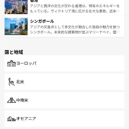
香港
の活気が交差している。北部ではチェンマイなどの山岳地
ひ現地で味わいたい。どの地域を訪れてもあたたかい人々
帯で自然と触れ合い、南部ではプーケットやクラビの美し
アジアと西洋の文化が交わる香港は、特有のエネルギーを
が旅行者を迎えてくれるので、きっと忘れられない旅にな
いビーチでリゾート気分を楽しむことができる。タイ料理
もっている。ヴィクトリア湾に広がる壮大な景色、近未来
るはずだ。 なお、新着のベトナム情報は
コンテンツ一覧
を
は世界的に有名で、屋台から高級レストランまで味覚を刺
的なアートスポット、そして歴史と現代が融合した町並
参照してほしい。
シンガポール
激する。気候は一年中温暖で、どの季節にも異なる楽しみ
み、どこを訪れても感動するはず。観光スポットが密集し
が待っている。親しみやすいタイの人々、仏教を中心とし
ており、効率よく見どころを回れるのも魅力。息をのむよ
アジアの交差点として多文化が融合した独自の魅力を放つ
た文化、そして多様な観光資源が、訪れる旅人を魅了し続
うな絶景から文化的な体験まで、香港を存分に楽しみ尽く
シンガポール。未来的な建築物が並ぶマリーナベイ、歴史
ける。 なお、新着のタイ情報は
コンテンツ一覧
を参照して
そう。 なお、新着の香港情報は
コンテンツ一覧
を参照して
と伝統を感じられるエスニックタウン、多数の緑豊かな公
ほしい。
ほしい。
園や自然保護区など、自然が調和した近代的な景観と文化
の多様性あふれるカラフルな町は、どこを歩いても新しい
国と地域
発見がある。さらに、治安のよさや充実した公共交通機関
も、旅行者にとっては魅力的なポイント。グルメも豊富
で、ホーカーズは地元の風情を楽しめる外せないスポット
ヨーロッパ
だ。訪れる人を飽きさせないシンガポールで、多様な魅力
を体感しよう。 なお、新着のシンガポール情報は
コンテン
ツ一覧
を参照してほしい。
北米
中南米
オセアニア