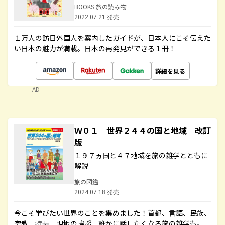
BOOKS 旅の読み物
2022.07.21 発売
１万人の訪日外国人を案内したガイドが、日本人にこそ伝えた
い日本の魅力が満載。日本の再発見ができる１冊！
詳細を見る
AD
Ｗ０１ 世界２４４の国と地域 改訂
版
１９７ヵ国と４７地域を旅の雑学とともに
解説
旅の図鑑
2024.07.18 発売
今こそ学びたい世界のことを集めました！首都、言語、民族、
宗教、特長、現地の挨拶、誰かに話したくなる旅の雑学も。