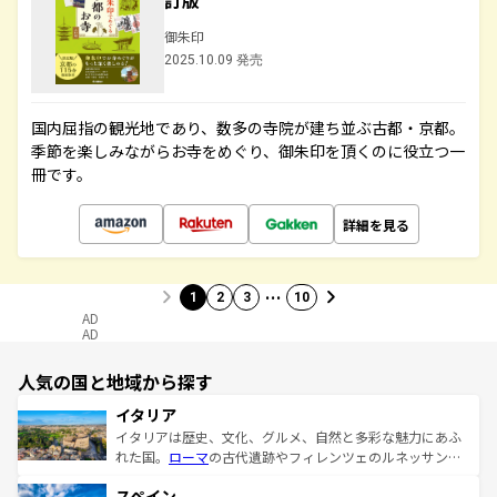
訂版
御朱印
2025.10.09 発売
国内屈指の観光地であり、数多の寺院が建ち並ぶ古都・京都。
季節を楽しみながらお寺をめぐり、御朱印を頂くのに役立つ一
冊です。
詳細を見る
…
1
2
3
10
AD
AD
人気の国と地域から探す
イタリア
イタリアは歴史、文化、グルメ、自然と多彩な魅力にあふ
れた国。
ローマ
の古代遺跡やフィレンツェのルネッサンス
美術、ヴェネツィアの運河など、歴史あるスポットはもち
スペイン
ろん、トスカーナの美しい田園風景やアマルフィ海岸の絶