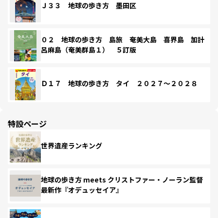
Ｊ３３ 地球の歩き方 墨田区
０２ 地球の歩き方 島旅 奄美大島 喜界島 加計
呂麻島（奄美群島１） ５訂版
Ｄ１７ 地球の歩き方 タイ ２０２７～２０２８
特設ページ
世界遺産ランキング
地球の歩き方 meets クリストファー・ノーラン監督
最新作『オデュッセイア』