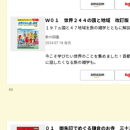
Ｗ０１ 世界２４４の国と地域 改訂版
１９７ヵ国と４７地域を旅の雑学とともに解
旅の図鑑
2024.07.18 発売
今こそ学びたい世界のことを集めました！首
に話したくなる旅の雑学も。
AD
０１ 御朱印でめぐる鎌倉のお寺 三十