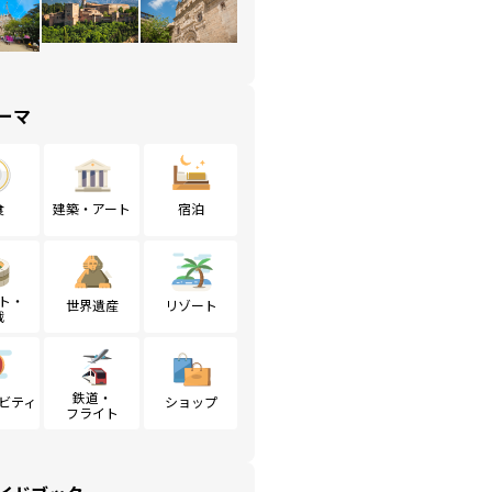
ーマ
食
建築・アート
宿泊
ト・
世界遺産
リゾート
戦
鉄道・
ビティ
ショップ
フライト