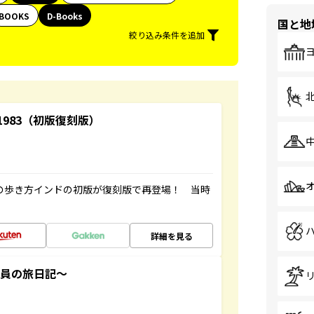
BOOKS
D-Books
国と地
絞り込み条件を追加
-1983（初版復刻版）
球の歩き方インドの初版が復刻版で再登場！ 当時
詳細を見る
社員の旅日記～