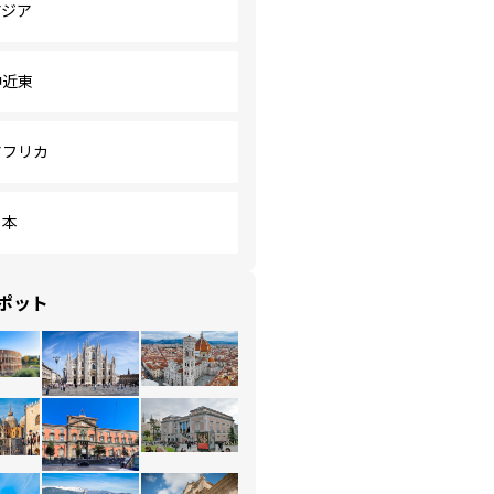
アジア
中近東
アフリカ
日本
ポット