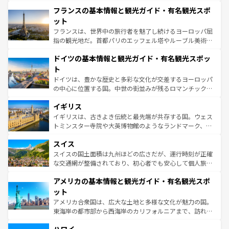
と文化が詰まったヨーロッパ屈指の旅行先だ。多様な地域
なお、新着のイタリア情報は
コンテンツ一覧
を参照してほ
フランスの基本情報と観光ガイド・有名観光スポ
文化が根付くこの国では、情熱的なフラメンコ、熱気あふ
しい。
れる闘牛、そして美味しいタパスが生活の一部となってい
ット
る。首都マドリードの洗練された雰囲気や、バルセロナの
フランスは、世界中の旅行者を魅了し続けるヨーロッパ屈
アートに溢れた街角から、地方では古代ローマ遺跡や中世
指の観光地だ。首都パリのエッフェル塔やルーブル美術館
の城塞都市、穏やかなビーチリゾートまで多彩な表情を見
といった象徴的なスポットから、田舎町の古風な美しさま
せる。地方によって風土や気候が異なるスペインはその個
ドイツの基本情報と観光ガイド・有名観光スポッ
で、幅広い魅力が詰まっている。華麗な宮殿、歴史的な大
性で訪れる人を魅了する。 なお、新着のスペイン情報は
コ
聖堂、美しいビーチ、そして豊かな自然が、訪れる者を心
ト
ンテンツ一覧
を参照してほしい。
から魅了する。また、フランスは美食の国としても知ら
ドイツは、豊かな歴史と多彩な文化が交差するヨーロッパ
れ、フランス料理はユネスコ無形文化遺産にも登録されて
の中心に位置する国。中世の街並みが残るロマンチック街
いる。シャンパンの発祥地であるランス、プロヴァンスの
道から、未来を先取りするようなモダンな都市まで多様な
香り高いラベンダー畑など、多彩な楽しみ方が可能だ。さ
イギリス
顔を持つこの国は、どこを歩いても飽きることがない。ベ
らに、パリ以外の地域にも魅力が溢れており、どの街角に
ルリンの文化的活気、バイエルン州のアルプスの絶景、そ
イギリスは、古きよき伝統と最先端が共存する国。ウェス
も豊かな歴史と文化が息づいている。パリ以外の個性あふ
してライン川沿いのワイン畑といった風景は必見。ビール
トミンスター寺院や大英博物館のようなランドマーク、歴
れる地方に足を運ぶとそれぞれで全く異なる文化を体験で
とソーセージを味わいながら地元の人と過ごす楽しい時間
史ある大学都市、美しい丘陵地帯や牧歌的な風景など、エ
きるだろう。 なお、新着のフランス情報は
コンテンツ一覧
スイス
は、お酒好きな人にはぜひ体験してほしい。 なお、新着の
リアごとに異なる魅力がある。また、優雅なアフタヌーン
を参照してほしい。
ドイツ情報は
コンテンツ一覧
を参照してほしい。
ティー、ビール好きにはたまらない英国パブ、サッカー観
スイスの国土面積は九州ほどの広さだが、運行時刻が正確
戦など、本場だからこそできる体験も豊富。イギリスを旅
な交通網が整備されており、初心者でも安心して個人旅行
して楽しみつくそう。 なお、新着のイギリス情報は
コンテ
を楽しめる。日本同様に時刻表どおりの旅が可能だ。中世
アメリカの基本情報と観光ガイド・有名観光スポ
ンツ一覧
を参照してほしい。
の建物がそのまま残る町や、スイスならではのユニークな
博物館もあり、アルプス観光だけでなく町歩きも満喫する
ット
ことができる。国民の所得が高いため物価も高いが、旅行
アメリカ合衆国は、広大な土地と多様な文化が魅力の国。
者向けの交通パス提供のサービスもあり、うまく活用すれ
東海岸の都市部から西海岸のカリフォルニアまで、訪れる
ば市内交通費無料で観光を楽しむこともできる。 なお、新
場所ごとに異なる風景と体験が待っている。ニューヨーク
着のスイス情報は
コンテンツ一覧
を参照してほしい。