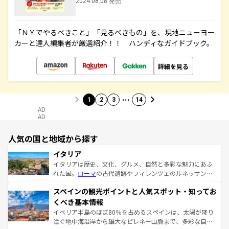
2024.08.08 発売
「ＮＹでやるべきこと」「見るべきもの」を、現地ニューヨー
カーと達人編集者が厳選紹介！！ ハンディなガイドブック。
詳細を見る
…
1
2
3
14
AD
AD
人気の国と地域から探す
イタリア
イタリアは歴史、文化、グルメ、自然と多彩な魅力にあふ
れた国。
ローマ
の古代遺跡やフィレンツェのルネッサンス
美術、ヴェネツィアの運河など、歴史あるスポットはもち
スペインの観光ポイントと人気スポット・知ってお
ろん、トスカーナの美しい田園風景やアマルフィ海岸の絶
景など、自然景観も見逃せない。観光の合間には、本場の
くべき基本情報
ピザやパスタなど、絶品のイタリア料理を堪能することも
イベリア半島のほぼ80％を占めるスペインは、太陽が降り
できる。朝目覚めてから夜眠るまで、すべての瞬間を楽し
注ぐ地中海沿岸から雄大なピレネー山脈まで、多彩な自然
ませてくれるイタリアで、忘れられない旅をしてみよう！