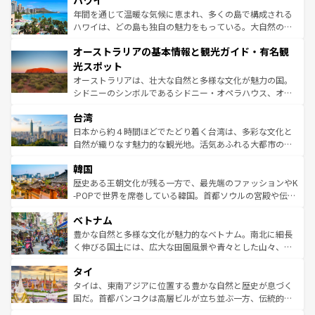
ハワイ
のような巨大都市は、観光、ショッピング、エンターテイ
ンメントが詰まった刺激的なスポットだ。一方、アメリカ
年間を通じて温暖な気候に恵まれ、多くの島で構成される
西部には大自然が広がり、グランドキャニオンやイエロー
ハワイは、どの島も独自の魅力をもっている。大自然の神
ストーン国立公園といった絶景が堪能できる。さらに、南
秘を感じたいなら、火山が生み出した壮大な景観を誇るハ
オーストラリアの基本情報と観光ガイド・有名観
部のニューオーリンズでは、音楽と美食が融合した独特の
ワイ島は見逃せない。また、定番の観光地といえばオアフ
文化が魅力。旅行者はアメリカの各地域で異なる魅力を楽
島だが、静かな自然を求めるならマウイ島やカウアイ島が
光スポット
しみながら、その多様性と豊かな歴史を感じることができ
おすすめ。エメラルドグリーンに輝く海をはじめ、豊かな
オーストラリアは、壮大な自然と多様な文化が魅力の国。
るだろう。車でのロードトリップや列車の旅も、アメリカ
文化や歴史が息づいている。「アロハスピリット」と呼ば
シドニーのシンボルであるシドニー・オペラハウス、オー
ならではの贅沢な旅のスタイルだ。 なお、新着のアメリカ
れるおもてなしの心で訪れる人々を迎えてくれるハワイの
ストラリア東海岸北部に広がる大サンゴ礁地帯グレートバ
情報は
コンテンツ一覧
を参照してほしい。
人々、おいしいローカルフードやハワイアンミュージッ
台湾
リアリーフや大陸中央部にそびえるウルル（エアーズロッ
ク、伝統的なフラダンスなど、すべてがハワイの魅力を彩
ク）、タスマニアの美しい原生林やケアンズの熱帯雨林な
日本から約４時間ほどでたどり着く台湾は、多彩な文化と
っている。訪れるたびに新しい発見と感動が待っているハ
ど、見どころがたくさん。また、カフェやワイン、オージ
自然が織りなす魅力的な観光地。活気あふれる大都市の台
ワイを、存分に味わってほしい。 なお、新着のハワイ情報
ービーフなどの食文化も豊かで、美味しいものであふれて
北やノスタルジックな町並みが人気な九份（ジォウフェ
は
コンテンツ一覧
を参照してほしい。
韓国
いる。アクティビティも充実しており、サーフィンやダイ
ン）、静ひつな山岳地帯である台湾東部など、都市の喧騒
ビング、ハイキングなど、アウトドア好きにはたまらな
と山間の静けさが共存しており、訪れる人に新しい発見と
歴史ある王朝文化が残る一方で、最先端のファッションやK
い。オーストラリアの多彩な魅力を存分に味わいつくそ
驚きをもたらしてくれる。また、奥深い台湾の食文化も魅
-POPで世界を席巻している韓国。首都ソウルの宮殿や伝統
う。 なお、新着のオーストラリア情報は
コンテンツ一覧
を
力で、夜市などの屋台グルメから高級料理、ヘルシーで美
家屋が並ぶエリアでは韓国の歴史と文化に浸ることがで
参照してほしい。
ベトナム
容にもいいと評判のスイーツなど、バラエティ豊かな料理
き、地方に足を延ばせば四季折々の自然美を楽しむことが
が味わえる。 なお、新着の台湾情報は
コンテンツ一覧
を参
できる。そして、キムチや焼肉、絶品のストリートフード
豊かな自然と多様な文化が魅力的なベトナム。南北に細長
照してほしい。
まで、さまざまな韓国料理が待っている。夜には、韓国な
く伸びる国土には、広大な田園風景や青々とした山々、世
らではのナイトライフも堪能できる。あたたかいホスピタ
界遺産に登録された壮大な自然景観が点在し、都市部では
タイ
リティに包まれながら、韓国の多彩な魅力を心ゆくまで味
急速な発展と共に伝統が息づく。ハノイの古い町並みやホ
わってみてほしい。 なお、新着の韓国情報は
コンテンツ一
ーチミン市のフランス統治時代の建物も、独特の雰囲気を
タイは、東南アジアに位置する豊かな自然と歴史が息づく
覧
を参照してほしい。
醸し出している。また、バラエティの豊かさとおいしさで
国だ。首都バンコクは高層ビルが立ち並ぶ一方、伝統的な
世界中の食通を魅了してやまないベトナム料理も魅力のひ
寺院や市場がいたるところに点在し、古きよき文化と現代