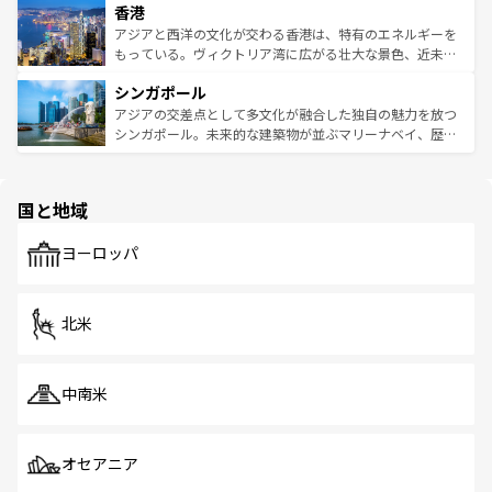
香港
とつ。フォーやバインミー、ベトナムコーヒーなどは、ぜ
の活気が交差している。北部ではチェンマイなどの山岳地
ひ現地で味わいたい。どの地域を訪れてもあたたかい人々
帯で自然と触れ合い、南部ではプーケットやクラビの美し
アジアと西洋の文化が交わる香港は、特有のエネルギーを
が旅行者を迎えてくれるので、きっと忘れられない旅にな
いビーチでリゾート気分を楽しむことができる。タイ料理
もっている。ヴィクトリア湾に広がる壮大な景色、近未来
るはずだ。 なお、新着のベトナム情報は
コンテンツ一覧
を
は世界的に有名で、屋台から高級レストランまで味覚を刺
的なアートスポット、そして歴史と現代が融合した町並
参照してほしい。
シンガポール
激する。気候は一年中温暖で、どの季節にも異なる楽しみ
み、どこを訪れても感動するはず。観光スポットが密集し
が待っている。親しみやすいタイの人々、仏教を中心とし
ており、効率よく見どころを回れるのも魅力。息をのむよ
アジアの交差点として多文化が融合した独自の魅力を放つ
た文化、そして多様な観光資源が、訪れる旅人を魅了し続
うな絶景から文化的な体験まで、香港を存分に楽しみ尽く
シンガポール。未来的な建築物が並ぶマリーナベイ、歴史
ける。 なお、新着のタイ情報は
コンテンツ一覧
を参照して
そう。 なお、新着の香港情報は
コンテンツ一覧
を参照して
と伝統を感じられるエスニックタウン、多数の緑豊かな公
ほしい。
ほしい。
園や自然保護区など、自然が調和した近代的な景観と文化
の多様性あふれるカラフルな町は、どこを歩いても新しい
国と地域
発見がある。さらに、治安のよさや充実した公共交通機関
も、旅行者にとっては魅力的なポイント。グルメも豊富
で、ホーカーズは地元の風情を楽しめる外せないスポット
ヨーロッパ
だ。訪れる人を飽きさせないシンガポールで、多様な魅力
を体感しよう。 なお、新着のシンガポール情報は
コンテン
ツ一覧
を参照してほしい。
北米
中南米
オセアニア