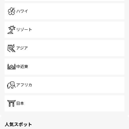
ハワイ
リゾート
アジア
中近東
アフリカ
日本
人気スポット