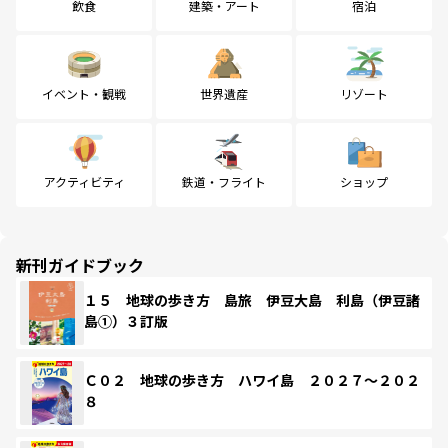
飲食
建築・アート
宿泊
イベント・観戦
世界遺産
リゾート
アクティビティ
鉄道・フライト
ショップ
新刊ガイドブック
１５ 地球の歩き方 島旅 伊豆大島 利島（伊豆諸
島①）３訂版
Ｃ０２ 地球の歩き方 ハワイ島 ２０２７～２０２
８