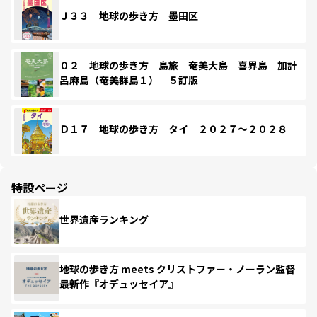
Ｊ３３ 地球の歩き方 墨田区
０２ 地球の歩き方 島旅 奄美大島 喜界島 加計
呂麻島（奄美群島１） ５訂版
Ｄ１７ 地球の歩き方 タイ ２０２７～２０２８
特設ページ
世界遺産ランキング
地球の歩き方 meets クリストファー・ノーラン監督
最新作『オデュッセイア』