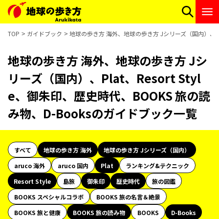
TOP
ガイドブック
地球の歩き方 海外、地球の歩き方 Jシリーズ（国内）、Plat
地球の歩き方 海外、地球の歩き方 Jシ
リーズ（国内）、Plat、Resort Styl
e、御朱印、歴史時代、BOOKS 旅の読
み物、D-Booksのガイドブック一覧
すべて
地球の歩き方 海外
地球の歩き方 Jシリーズ（国内）
aruco 海外
aruco 国内
Plat
ランキング&テクニック
Resort Style
島旅
御朱印
歴史時代
旅の図鑑
BOOKS スペシャルコラボ
BOOKS 旅の名言＆絶景
BOOKS 旅と健康
BOOKS 旅の読み物
BOOKS
D-Books