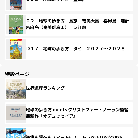
０２ 地球の歩き方 島旅 奄美大島 喜界島 加計
呂麻島（奄美群島１） ５訂版
Ｄ１７ 地球の歩き方 タイ ２０２７～２０２８
特設ページ
世界遺産ランキング
地球の歩き方 meets クリストファー・ノーラン監督
最新作『オデュッセイア』
準備も滞在もスマートに！ トラベルハック2026