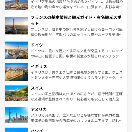
景など、自然景観も見逃せない。観光の合間には、本場の
イベリア半島のほぼ80％を占めるスペインは、太陽が降り
ピザやパスタなど、絶品のイタリア料理を堪能することも
注ぐ地中海沿岸から雄大なピレネー山脈まで、多彩な自然
できる。朝目覚めてから夜眠るまで、すべての瞬間を楽し
と文化が詰まったヨーロッパ屈指の旅行先だ。多様な地域
フランスの基本情報と観光ガイド・有名観光スポ
ませてくれるイタリアで、忘れられない旅をしてみよう！
文化が根付くこの国では、情熱的なフラメンコ、熱気あふ
なお、新着のイタリア情報は
コンテンツ一覧
を参照してほ
れる闘牛、そして美味しいタパスが生活の一部となってい
ット
しい。
る。首都マドリードの洗練された雰囲気や、バルセロナの
フランスは、世界中の旅行者を魅了し続けるヨーロッパ屈
アートに溢れた街角から、地方では古代ローマ遺跡や中世
指の観光地だ。首都パリのエッフェル塔やルーブル美術館
の城塞都市、穏やかなビーチリゾートまで多彩な表情を見
といった象徴的なスポットから、田舎町の古風な美しさま
せる。地方によって風土や気候が異なるスペインはその個
ドイツ
で、幅広い魅力が詰まっている。華麗な宮殿、歴史的な大
性で訪れる人を魅了する。 なお、新着のスペイン情報は
コ
聖堂、美しいビーチ、そして豊かな自然が、訪れる者を心
ドイツは、豊かな歴史と多彩な文化が交差するヨーロッパ
ンテンツ一覧
を参照してほしい。
から魅了する。また、フランスは美食の国としても知ら
の中心に位置する国。中世の街並みが残るロマンチック街
れ、フランス料理はユネスコ無形文化遺産にも登録されて
道から、未来を先取りするようなモダンな都市まで多様な
イギリス
いる。シャンパンの発祥地であるランス、プロヴァンスの
顔を持つこの国は、どこを歩いても飽きることがない。ベ
香り高いラベンダー畑など、多彩な楽しみ方が可能だ。さ
ルリンの文化的活気、バイエルン州のアルプスの絶景、そ
イギリスは、古きよき伝統と最先端が共存する国。ウェス
らに、パリ以外の地域にも魅力が溢れており、どの街角に
してライン川沿いのワイン畑といった風景は必見。ビール
トミンスター寺院や大英博物館のようなランドマーク、歴
も豊かな歴史と文化が息づいている。パリ以外の個性あふ
とソーセージを味わいながら地元の人と過ごす楽しい時間
史ある大学都市、美しい丘陵地帯や牧歌的な風景など、エ
れる地方に足を運ぶとそれぞれで全く異なる文化を体験で
スイス
は、お酒好きな人にはぜひ体験してほしい。 なお、新着の
リアごとに異なる魅力がある。また、優雅なアフタヌーン
きるだろう。 なお、新着のフランス情報は
コンテンツ一覧
ドイツ情報は
コンテンツ一覧
を参照してほしい。
ティー、ビール好きにはたまらない英国パブ、サッカー観
スイスの国土面積は九州ほどの広さだが、運行時刻が正確
を参照してほしい。
戦など、本場だからこそできる体験も豊富。イギリスを旅
な交通網が整備されており、初心者でも安心して個人旅行
して楽しみつくそう。 なお、新着のイギリス情報は
コンテ
を楽しめる。日本同様に時刻表どおりの旅が可能だ。中世
アメリカ
ンツ一覧
を参照してほしい。
の建物がそのまま残る町や、スイスならではのユニークな
博物館もあり、アルプス観光だけでなく町歩きも満喫する
アメリカ合衆国は、広大な土地と多様な文化が魅力の国。
ことができる。国民の所得が高いため物価も高いが、旅行
東海岸の都市部から西海岸のカリフォルニアまで、訪れる
者向けの交通パス提供のサービスもあり、うまく活用すれ
場所ごとに異なる風景と体験が待っている。ニューヨーク
ハワイ
ば市内交通費無料で観光を楽しむこともできる。 なお、新
のような巨大都市は、観光、ショッピング、エンターテイ