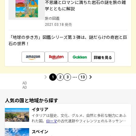
不思議とロマンに満ちた岩石の謎を旅の雑
学とともに解説
旅の図鑑
2021.03.18 発売
「地球の歩き方」図鑑シリーズ第３弾は、謎だらけの奇岩と巨
石の世界！
詳細を見る
…
1
2
3
13
AD
AD
人気の国と地域から探す
イタリア
イタリアは歴史、文化、グルメ、自然と多彩な魅力にあふ
れた国。
ローマ
の古代遺跡やフィレンツェのルネッサンス
美術、ヴェネツィアの運河など、歴史あるスポットはもち
スペイン
ろん、トスカーナの美しい田園風景やアマルフィ海岸の絶