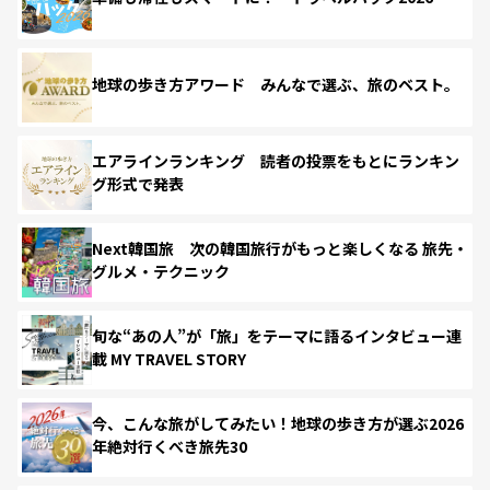
地球の歩き方アワード みんなで選ぶ、旅のベスト。
エアラインランキング 読者の投票をもとにランキン
グ形式で発表
Next韓国旅 次の韓国旅行がもっと楽しくなる 旅先・
グルメ・テクニック
旬な“あの人”が「旅」をテーマに語るインタビュー連
載 MY TRAVEL STORY
今、こんな旅がしてみたい！地球の歩き方が選ぶ2026
年絶対行くべき旅先30