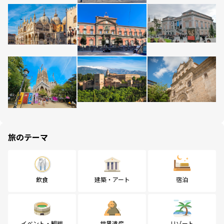
旅のテーマ
飲食
建築・アート
宿泊
イベント・観戦
世界遺産
リゾート