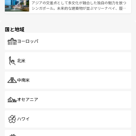
が待っている。親しみやすいタイの人々、仏教を中心とし
ており、効率よく見どころを回れるのも魅力。息をのむよ
アジアの交差点として多文化が融合した独自の魅力を放つ
た文化、そして多様な観光資源が、訪れる旅人を魅了し続
うな絶景から文化的な体験まで、香港を存分に楽しみ尽く
シンガポール。未来的な建築物が並ぶマリーナベイ、歴史
ける。 なお、新着のタイ情報は
コンテンツ一覧
を参照して
そう。 なお、新着の香港情報は
コンテンツ一覧
を参照して
と伝統を感じられるエスニックタウン、多数の緑豊かな公
ほしい。
ほしい。
園や自然保護区など、自然が調和した近代的な景観と文化
の多様性あふれるカラフルな町は、どこを歩いても新しい
国と地域
発見がある。さらに、治安のよさや充実した公共交通機関
も、旅行者にとっては魅力的なポイント。グルメも豊富
で、ホーカーズは地元の風情を楽しめる外せないスポット
ヨーロッパ
だ。訪れる人を飽きさせないシンガポールで、多様な魅力
を体感しよう。 なお、新着のシンガポール情報は
コンテン
ツ一覧
を参照してほしい。
北米
中南米
オセアニア
ハワイ