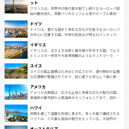
なお、新着のイタリア情報は
コンテンツ一覧
を参照してほ
れる闘牛、そして美味しいタパスが生活の一部となってい
ット
しい。
る。首都マドリードの洗練された雰囲気や、バルセロナの
フランスは、世界中の旅行者を魅了し続けるヨーロッパ屈
アートに溢れた街角から、地方では古代ローマ遺跡や中世
指の観光地だ。首都パリのエッフェル塔やルーブル美術館
の城塞都市、穏やかなビーチリゾートまで多彩な表情を見
といった象徴的なスポットから、田舎町の古風な美しさま
せる。地方によって風土や気候が異なるスペインはその個
ドイツ
で、幅広い魅力が詰まっている。華麗な宮殿、歴史的な大
性で訪れる人を魅了する。 なお、新着のスペイン情報は
コ
聖堂、美しいビーチ、そして豊かな自然が、訪れる者を心
ドイツは、豊かな歴史と多彩な文化が交差するヨーロッパ
ンテンツ一覧
を参照してほしい。
から魅了する。また、フランスは美食の国としても知ら
の中心に位置する国。中世の街並みが残るロマンチック街
れ、フランス料理はユネスコ無形文化遺産にも登録されて
道から、未来を先取りするようなモダンな都市まで多様な
イギリス
いる。シャンパンの発祥地であるランス、プロヴァンスの
顔を持つこの国は、どこを歩いても飽きることがない。ベ
香り高いラベンダー畑など、多彩な楽しみ方が可能だ。さ
ルリンの文化的活気、バイエルン州のアルプスの絶景、そ
イギリスは、古きよき伝統と最先端が共存する国。ウェス
らに、パリ以外の地域にも魅力が溢れており、どの街角に
してライン川沿いのワイン畑といった風景は必見。ビール
トミンスター寺院や大英博物館のようなランドマーク、歴
も豊かな歴史と文化が息づいている。パリ以外の個性あふ
とソーセージを味わいながら地元の人と過ごす楽しい時間
史ある大学都市、美しい丘陵地帯や牧歌的な風景など、エ
れる地方に足を運ぶとそれぞれで全く異なる文化を体験で
スイス
は、お酒好きな人にはぜひ体験してほしい。 なお、新着の
リアごとに異なる魅力がある。また、優雅なアフタヌーン
きるだろう。 なお、新着のフランス情報は
コンテンツ一覧
ドイツ情報は
コンテンツ一覧
を参照してほしい。
ティー、ビール好きにはたまらない英国パブ、サッカー観
スイスの国土面積は九州ほどの広さだが、運行時刻が正確
を参照してほしい。
戦など、本場だからこそできる体験も豊富。イギリスを旅
な交通網が整備されており、初心者でも安心して個人旅行
して楽しみつくそう。 なお、新着のイギリス情報は
コンテ
を楽しめる。日本同様に時刻表どおりの旅が可能だ。中世
アメリカ
ンツ一覧
を参照してほしい。
の建物がそのまま残る町や、スイスならではのユニークな
博物館もあり、アルプス観光だけでなく町歩きも満喫する
アメリカ合衆国は、広大な土地と多様な文化が魅力の国。
ことができる。国民の所得が高いため物価も高いが、旅行
東海岸の都市部から西海岸のカリフォルニアまで、訪れる
者向けの交通パス提供のサービスもあり、うまく活用すれ
場所ごとに異なる風景と体験が待っている。ニューヨーク
ハワイ
ば市内交通費無料で観光を楽しむこともできる。 なお、新
のような巨大都市は、観光、ショッピング、エンターテイ
着のスイス情報は
コンテンツ一覧
を参照してほしい。
ンメントが詰まった刺激的なスポットだ。一方、アメリカ
年間を通じて温暖な気候に恵まれ、多くの島で構成される
西部には大自然が広がり、グランドキャニオンやイエロー
ハワイは、どの島も独自の魅力をもっている。大自然の神
ストーン国立公園といった絶景が堪能できる。さらに、南
秘を感じたいなら、火山が生み出した壮大な景観を誇るハ
オーストラリア
部のニューオーリンズでは、音楽と美食が融合した独特の
ワイ島は見逃せない。また、定番の観光地といえばオアフ