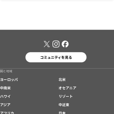
コミュニティを見る
国と地域
ヨーロッパ
北米
中南米
オセアニア
ハワイ
リゾート
アジア
中近東
アフリカ
日本