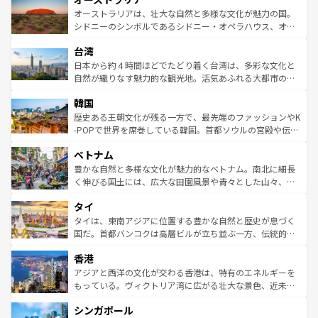
文化が魅力。旅行者はアメリカの各地域で異なる魅力を楽
島だが、静かな自然を求めるならマウイ島やカウアイ島が
オーストラリアは、壮大な自然と多様な文化が魅力の国。
しみながら、その多様性と豊かな歴史を感じることができ
おすすめ。エメラルドグリーンに輝く海をはじめ、豊かな
シドニーのシンボルであるシドニー・オペラハウス、オー
るだろう。車でのロードトリップや列車の旅も、アメリカ
文化や歴史が息づいている。「アロハスピリット」と呼ば
ストラリア東海岸北部に広がる大サンゴ礁地帯グレートバ
ならではの贅沢な旅のスタイルだ。 なお、新着のアメリカ
台湾
れるおもてなしの心で訪れる人々を迎えてくれるハワイの
リアリーフや大陸中央部にそびえるウルル（エアーズロッ
情報は
コンテンツ一覧
を参照してほしい。
人々、おいしいローカルフードやハワイアンミュージッ
ク）、タスマニアの美しい原生林やケアンズの熱帯雨林な
日本から約４時間ほどでたどり着く台湾は、多彩な文化と
ク、伝統的なフラダンスなど、すべてがハワイの魅力を彩
ど、見どころがたくさん。また、カフェやワイン、オージ
自然が織りなす魅力的な観光地。活気あふれる大都市の台
っている。訪れるたびに新しい発見と感動が待っているハ
ービーフなどの食文化も豊かで、美味しいものであふれて
北やノスタルジックな町並みが人気な九份（ジォウフェ
ワイを、存分に味わってほしい。 なお、新着のハワイ情報
韓国
いる。アクティビティも充実しており、サーフィンやダイ
ン）、静ひつな山岳地帯である台湾東部など、都市の喧騒
は
コンテンツ一覧
を参照してほしい。
ビング、ハイキングなど、アウトドア好きにはたまらな
と山間の静けさが共存しており、訪れる人に新しい発見と
歴史ある王朝文化が残る一方で、最先端のファッションやK
い。オーストラリアの多彩な魅力を存分に味わいつくそ
驚きをもたらしてくれる。また、奥深い台湾の食文化も魅
-POPで世界を席巻している韓国。首都ソウルの宮殿や伝統
う。 なお、新着のオーストラリア情報は
コンテンツ一覧
を
力で、夜市などの屋台グルメから高級料理、ヘルシーで美
家屋が並ぶエリアでは韓国の歴史と文化に浸ることがで
参照してほしい。
ベトナム
容にもいいと評判のスイーツなど、バラエティ豊かな料理
き、地方に足を延ばせば四季折々の自然美を楽しむことが
が味わえる。 なお、新着の台湾情報は
コンテンツ一覧
を参
できる。そして、キムチや焼肉、絶品のストリートフード
豊かな自然と多様な文化が魅力的なベトナム。南北に細長
照してほしい。
まで、さまざまな韓国料理が待っている。夜には、韓国な
く伸びる国土には、広大な田園風景や青々とした山々、世
らではのナイトライフも堪能できる。あたたかいホスピタ
界遺産に登録された壮大な自然景観が点在し、都市部では
タイ
リティに包まれながら、韓国の多彩な魅力を心ゆくまで味
急速な発展と共に伝統が息づく。ハノイの古い町並みやホ
わってみてほしい。 なお、新着の韓国情報は
コンテンツ一
ーチミン市のフランス統治時代の建物も、独特の雰囲気を
タイは、東南アジアに位置する豊かな自然と歴史が息づく
覧
を参照してほしい。
醸し出している。また、バラエティの豊かさとおいしさで
国だ。首都バンコクは高層ビルが立ち並ぶ一方、伝統的な
世界中の食通を魅了してやまないベトナム料理も魅力のひ
寺院や市場がいたるところに点在し、古きよき文化と現代
香港
とつ。フォーやバインミー、ベトナムコーヒーなどは、ぜ
の活気が交差している。北部ではチェンマイなどの山岳地
ひ現地で味わいたい。どの地域を訪れてもあたたかい人々
帯で自然と触れ合い、南部ではプーケットやクラビの美し
アジアと西洋の文化が交わる香港は、特有のエネルギーを
が旅行者を迎えてくれるので、きっと忘れられない旅にな
いビーチでリゾート気分を楽しむことができる。タイ料理
もっている。ヴィクトリア湾に広がる壮大な景色、近未来
るはずだ。 なお、新着のベトナム情報は
コンテンツ一覧
を
は世界的に有名で、屋台から高級レストランまで味覚を刺
的なアートスポット、そして歴史と現代が融合した町並
参照してほしい。
シンガポール
激する。気候は一年中温暖で、どの季節にも異なる楽しみ
み、どこを訪れても感動するはず。観光スポットが密集し