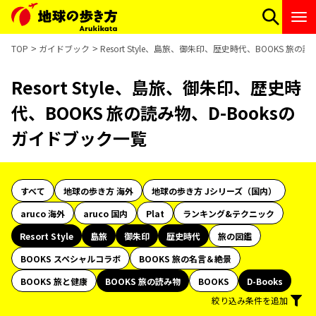
TOP
ガイドブック
Resort Style、島旅、御朱印、歴史時代、BOOKS 旅の
Resort Style、島旅、御朱印、歴史時
代、BOOKS 旅の読み物、D-Booksの
ガイドブック一覧
すべて
地球の歩き方 海外
地球の歩き方 Jシリーズ（国内）
aruco 海外
aruco 国内
Plat
ランキング&テクニック
Resort Style
島旅
御朱印
歴史時代
旅の図鑑
BOOKS スペシャルコラボ
BOOKS 旅の名言＆絶景
BOOKS 旅と健康
BOOKS 旅の読み物
BOOKS
D-Books
絞り込み条件を追加