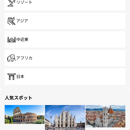
リゾート
アジア
中近東
アフリカ
日本
人気スポット