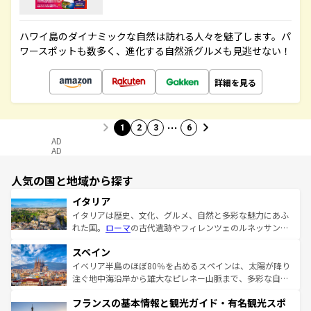
ハワイ島のダイナミックな自然は訪れる人々を魅了します。パ
ワースポットも数多く、進化する自然派グルメも見逃せない！
詳細を見る
…
1
2
3
6
AD
AD
人気の国と地域から探す
イタリア
イタリアは歴史、文化、グルメ、自然と多彩な魅力にあふ
れた国。
ローマ
の古代遺跡やフィレンツェのルネッサンス
美術、ヴェネツィアの運河など、歴史あるスポットはもち
スペイン
ろん、トスカーナの美しい田園風景やアマルフィ海岸の絶
景など、自然景観も見逃せない。観光の合間には、本場の
イベリア半島のほぼ80％を占めるスペインは、太陽が降り
ピザやパスタなど、絶品のイタリア料理を堪能することも
注ぐ地中海沿岸から雄大なピレネー山脈まで、多彩な自然
できる。朝目覚めてから夜眠るまで、すべての瞬間を楽し
と文化が詰まったヨーロッパ屈指の旅行先だ。多様な地域
フランスの基本情報と観光ガイド・有名観光スポ
ませてくれるイタリアで、忘れられない旅をしてみよう！
文化が根付くこの国では、情熱的なフラメンコ、熱気あふ