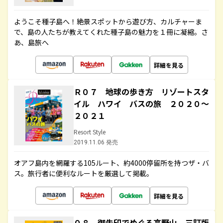
ようこそ種子島へ！絶景スポットから遊び方、カルチャーま
で、島の人たちが教えてくれた種子島の魅力を１冊に凝縮。さ
あ、島旅へ
詳細を見る
Ｒ０７ 地球の歩き方 リゾートスタ
イル ハワイ バスの旅 ２０２０～
２０２１
Resort Style
2019.11.06 発売
オアフ島内を網羅する105ルート、約4000停留所を持つザ・バ
ス。旅行者に便利なルートを厳選して掲載。
詳細を見る
０８ 御朱印でめぐる高野山 三訂版