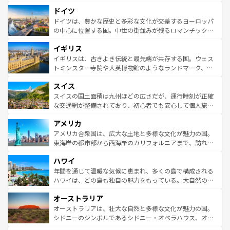
といった象徴的なスポットから、田舎町の古風な美しさま
せる。地方によって風土や気候が異なるスペインはその個
ドイツ
で、幅広い魅力が詰まっている。華麗な宮殿、歴史的な大
性で訪れる人を魅了する。 なお、新着のスペイン情報は
コ
聖堂、美しいビーチ、そして豊かな自然が、訪れる者を心
ドイツは、豊かな歴史と多彩な文化が交差するヨーロッパ
ンテンツ一覧
を参照してほしい。
から魅了する。また、フランスは美食の国としても知ら
の中心に位置する国。中世の街並みが残るロマンチック街
れ、フランス料理はユネスコ無形文化遺産にも登録されて
道から、未来を先取りするようなモダンな都市まで多様な
イギリス
いる。シャンパンの発祥地であるランス、プロヴァンスの
顔を持つこの国は、どこを歩いても飽きることがない。ベ
香り高いラベンダー畑など、多彩な楽しみ方が可能だ。さ
ルリンの文化的活気、バイエルン州のアルプスの絶景、そ
イギリスは、古きよき伝統と最先端が共存する国。ウェス
らに、パリ以外の地域にも魅力が溢れており、どの街角に
してライン川沿いのワイン畑といった風景は必見。ビール
トミンスター寺院や大英博物館のようなランドマーク、歴
も豊かな歴史と文化が息づいている。パリ以外の個性あふ
とソーセージを味わいながら地元の人と過ごす楽しい時間
史ある大学都市、美しい丘陵地帯や牧歌的な風景など、エ
れる地方に足を運ぶとそれぞれで全く異なる文化を体験で
スイス
は、お酒好きな人にはぜひ体験してほしい。 なお、新着の
リアごとに異なる魅力がある。また、優雅なアフタヌーン
きるだろう。 なお、新着のフランス情報は
コンテンツ一覧
ドイツ情報は
コンテンツ一覧
を参照してほしい。
ティー、ビール好きにはたまらない英国パブ、サッカー観
スイスの国土面積は九州ほどの広さだが、運行時刻が正確
を参照してほしい。
戦など、本場だからこそできる体験も豊富。イギリスを旅
な交通網が整備されており、初心者でも安心して個人旅行
して楽しみつくそう。 なお、新着のイギリス情報は
コンテ
を楽しめる。日本同様に時刻表どおりの旅が可能だ。中世
アメリカ
ンツ一覧
を参照してほしい。
の建物がそのまま残る町や、スイスならではのユニークな
博物館もあり、アルプス観光だけでなく町歩きも満喫する
アメリカ合衆国は、広大な土地と多様な文化が魅力の国。
ことができる。国民の所得が高いため物価も高いが、旅行
東海岸の都市部から西海岸のカリフォルニアまで、訪れる
者向けの交通パス提供のサービスもあり、うまく活用すれ
場所ごとに異なる風景と体験が待っている。ニューヨーク
ハワイ
ば市内交通費無料で観光を楽しむこともできる。 なお、新
のような巨大都市は、観光、ショッピング、エンターテイ
着のスイス情報は
コンテンツ一覧
を参照してほしい。
ンメントが詰まった刺激的なスポットだ。一方、アメリカ
年間を通じて温暖な気候に恵まれ、多くの島で構成される
西部には大自然が広がり、グランドキャニオンやイエロー
ハワイは、どの島も独自の魅力をもっている。大自然の神
ストーン国立公園といった絶景が堪能できる。さらに、南
秘を感じたいなら、火山が生み出した壮大な景観を誇るハ
オーストラリア
部のニューオーリンズでは、音楽と美食が融合した独特の
ワイ島は見逃せない。また、定番の観光地といえばオアフ
文化が魅力。旅行者はアメリカの各地域で異なる魅力を楽
島だが、静かな自然を求めるならマウイ島やカウアイ島が
オーストラリアは、壮大な自然と多様な文化が魅力の国。
しみながら、その多様性と豊かな歴史を感じることができ
おすすめ。エメラルドグリーンに輝く海をはじめ、豊かな
シドニーのシンボルであるシドニー・オペラハウス、オー
るだろう。車でのロードトリップや列車の旅も、アメリカ
文化や歴史が息づいている。「アロハスピリット」と呼ば
ストラリア東海岸北部に広がる大サンゴ礁地帯グレートバ