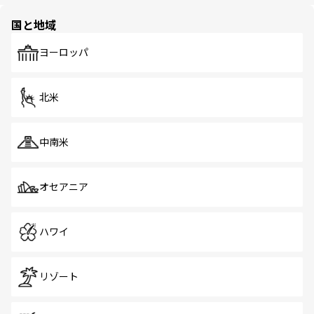
ほしい。
園や自然保護区など、自然が調和した近代的な景観と文化
の多様性あふれるカラフルな町は、どこを歩いても新しい
国と地域
発見がある。さらに、治安のよさや充実した公共交通機関
も、旅行者にとっては魅力的なポイント。グルメも豊富
で、ホーカーズは地元の風情を楽しめる外せないスポット
ヨーロッパ
だ。訪れる人を飽きさせないシンガポールで、多様な魅力
を体感しよう。 なお、新着のシンガポール情報は
コンテン
ツ一覧
を参照してほしい。
北米
中南米
オセアニア
ハワイ
リゾート