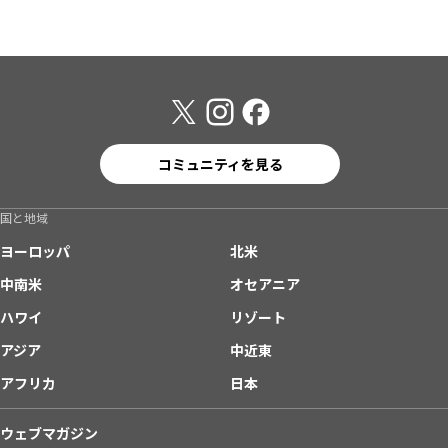
コミュニティを見る
国と地域
ヨーロッパ
北米
中南米
オセアニア
ハワイ
リゾート
アジア
中近東
アフリカ
日本
ウェブマガジン