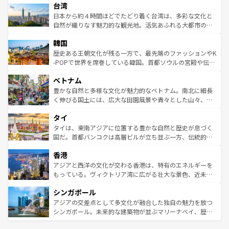
ならではの贅沢な旅のスタイルだ。 なお、新着のアメリカ
台湾
れるおもてなしの心で訪れる人々を迎えてくれるハワイの
リアリーフや大陸中央部にそびえるウルル（エアーズロッ
情報は
コンテンツ一覧
を参照してほしい。
人々、おいしいローカルフードやハワイアンミュージッ
ク）、タスマニアの美しい原生林やケアンズの熱帯雨林な
日本から約４時間ほどでたどり着く台湾は、多彩な文化と
ク、伝統的なフラダンスなど、すべてがハワイの魅力を彩
ど、見どころがたくさん。また、カフェやワイン、オージ
自然が織りなす魅力的な観光地。活気あふれる大都市の台
っている。訪れるたびに新しい発見と感動が待っているハ
ービーフなどの食文化も豊かで、美味しいものであふれて
北やノスタルジックな町並みが人気な九份（ジォウフェ
ワイを、存分に味わってほしい。 なお、新着のハワイ情報
韓国
いる。アクティビティも充実しており、サーフィンやダイ
ン）、静ひつな山岳地帯である台湾東部など、都市の喧騒
は
コンテンツ一覧
を参照してほしい。
ビング、ハイキングなど、アウトドア好きにはたまらな
と山間の静けさが共存しており、訪れる人に新しい発見と
歴史ある王朝文化が残る一方で、最先端のファッションやK
い。オーストラリアの多彩な魅力を存分に味わいつくそ
驚きをもたらしてくれる。また、奥深い台湾の食文化も魅
-POPで世界を席巻している韓国。首都ソウルの宮殿や伝統
う。 なお、新着のオーストラリア情報は
コンテンツ一覧
を
力で、夜市などの屋台グルメから高級料理、ヘルシーで美
家屋が並ぶエリアでは韓国の歴史と文化に浸ることがで
参照してほしい。
ベトナム
容にもいいと評判のスイーツなど、バラエティ豊かな料理
き、地方に足を延ばせば四季折々の自然美を楽しむことが
が味わえる。 なお、新着の台湾情報は
コンテンツ一覧
を参
できる。そして、キムチや焼肉、絶品のストリートフード
豊かな自然と多様な文化が魅力的なベトナム。南北に細長
照してほしい。
まで、さまざまな韓国料理が待っている。夜には、韓国な
く伸びる国土には、広大な田園風景や青々とした山々、世
らではのナイトライフも堪能できる。あたたかいホスピタ
界遺産に登録された壮大な自然景観が点在し、都市部では
タイ
リティに包まれながら、韓国の多彩な魅力を心ゆくまで味
急速な発展と共に伝統が息づく。ハノイの古い町並みやホ
わってみてほしい。 なお、新着の韓国情報は
コンテンツ一
ーチミン市のフランス統治時代の建物も、独特の雰囲気を
タイは、東南アジアに位置する豊かな自然と歴史が息づく
覧
を参照してほしい。
醸し出している。また、バラエティの豊かさとおいしさで
国だ。首都バンコクは高層ビルが立ち並ぶ一方、伝統的な
世界中の食通を魅了してやまないベトナム料理も魅力のひ
寺院や市場がいたるところに点在し、古きよき文化と現代
香港
とつ。フォーやバインミー、ベトナムコーヒーなどは、ぜ
の活気が交差している。北部ではチェンマイなどの山岳地
ひ現地で味わいたい。どの地域を訪れてもあたたかい人々
帯で自然と触れ合い、南部ではプーケットやクラビの美し
アジアと西洋の文化が交わる香港は、特有のエネルギーを
が旅行者を迎えてくれるので、きっと忘れられない旅にな
いビーチでリゾート気分を楽しむことができる。タイ料理
もっている。ヴィクトリア湾に広がる壮大な景色、近未来
るはずだ。 なお、新着のベトナム情報は
コンテンツ一覧
を
は世界的に有名で、屋台から高級レストランまで味覚を刺
的なアートスポット、そして歴史と現代が融合した町並
参照してほしい。
シンガポール
激する。気候は一年中温暖で、どの季節にも異なる楽しみ
み、どこを訪れても感動するはず。観光スポットが密集し
が待っている。親しみやすいタイの人々、仏教を中心とし
ており、効率よく見どころを回れるのも魅力。息をのむよ
アジアの交差点として多文化が融合した独自の魅力を放つ
た文化、そして多様な観光資源が、訪れる旅人を魅了し続
うな絶景から文化的な体験まで、香港を存分に楽しみ尽く
シンガポール。未来的な建築物が並ぶマリーナベイ、歴史
ける。 なお、新着のタイ情報は
コンテンツ一覧
を参照して
そう。 なお、新着の香港情報は
コンテンツ一覧
を参照して
と伝統を感じられるエスニックタウン、多数の緑豊かな公
ほしい。