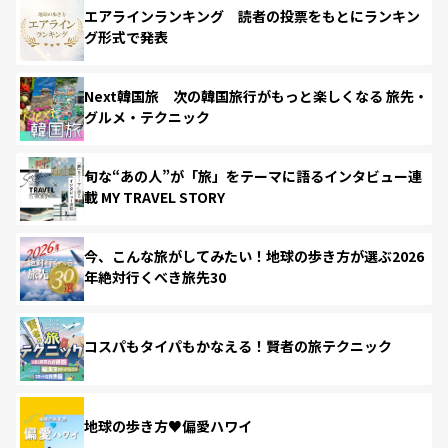
エアラインランキング 読者の投票をもとにランキン
グ形式で発表
Next韓国旅 次の韓国旅行がもっと楽しくなる 旅先・
グルメ・テクニック
旬な“あの人”が「旅」をテーマに語るインタビュー連
載 MY TRAVEL STORY
今、こんな旅がしてみたい！地球の歩き方が選ぶ2026
年絶対行くべき旅先30
コスパもタイパもかなえる！賢者の旅テクニック
地球の歩き方♥偏愛ハワイ