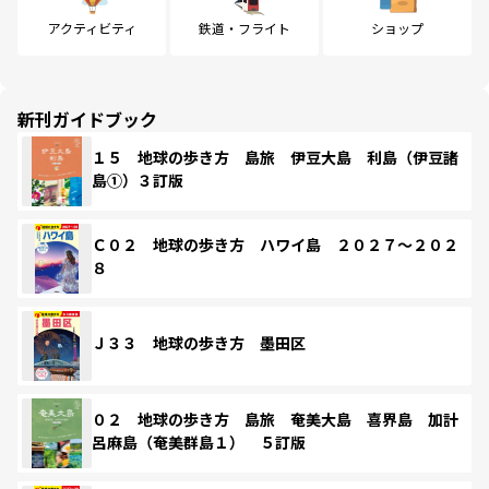
アクティビティ
鉄道・フライト
ショップ
新刊ガイドブック
１５ 地球の歩き方 島旅 伊豆大島 利島（伊豆諸
島①）３訂版
Ｃ０２ 地球の歩き方 ハワイ島 ２０２７～２０２
８
Ｊ３３ 地球の歩き方 墨田区
０２ 地球の歩き方 島旅 奄美大島 喜界島 加計
呂麻島（奄美群島１） ５訂版