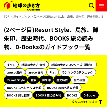
TOP
ガイドブック
(2ページ目)Resort Style、島旅、御朱印、歴史時代、B
(2ページ目)Resort Style、島旅、御
朱印、歴史時代、BOOKS 旅の読み
物、D-Booksのガイドブック一覧
すべて
地球の歩き方 海外
地球の歩き方 Jシリーズ（国内）
aruco 海外
aruco 国内
Plat
ランキング&テクニック
Resort Style
島旅
御朱印
歴史時代
旅の図鑑
BOOKS スペシャルコラボ
BOOKS 旅の名言＆絶景
BOOKS 旅と健康
BOOKS 旅の読み物
BOOKS
D-Books
絞り込み条件を追加