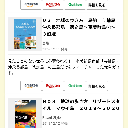
詳細を見る
０３ 地球の歩き方 島旅 与論島
沖永良部島 徳之島～奄美群島②～
３訂版
島旅
2025.12.11 発売
見たことのない世界に心奪われる！ 奄美群島南部「与論島・
沖永良部島・徳之島」の三島だけをフィーチャーした完全ガイ
ド。
詳細を見る
Ｒ０３ 地球の歩き方 リゾートスタ
イル マウイ島 ２０１９～２０２０
Resort Style
2018.12.12 発売