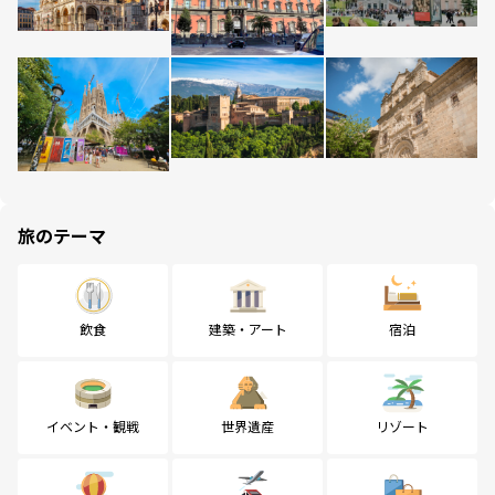
旅のテーマ
飲食
建築・アート
宿泊
イベント・観戦
世界遺産
リゾート