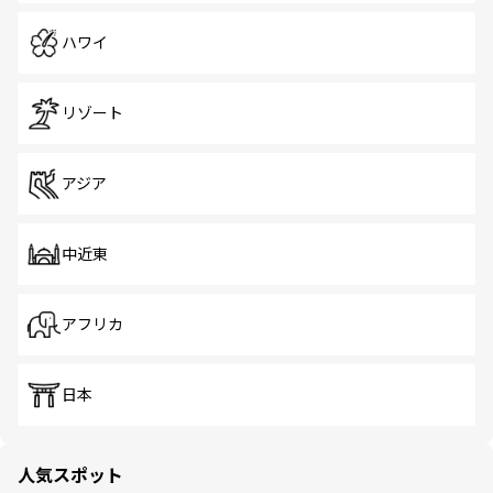
ハワイ
リゾート
アジア
中近東
アフリカ
日本
人気スポット