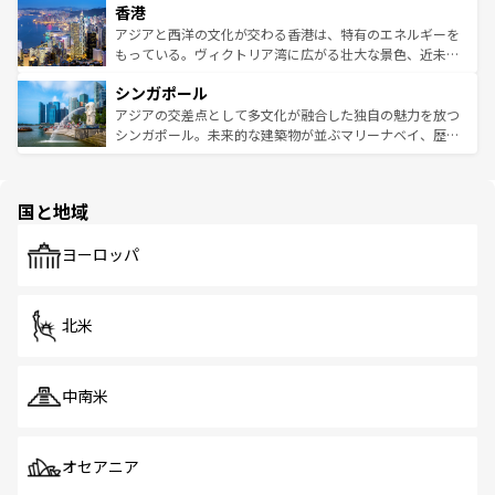
香港
とつ。フォーやバインミー、ベトナムコーヒーなどは、ぜ
の活気が交差している。北部ではチェンマイなどの山岳地
ひ現地で味わいたい。どの地域を訪れてもあたたかい人々
帯で自然と触れ合い、南部ではプーケットやクラビの美し
アジアと西洋の文化が交わる香港は、特有のエネルギーを
が旅行者を迎えてくれるので、きっと忘れられない旅にな
いビーチでリゾート気分を楽しむことができる。タイ料理
もっている。ヴィクトリア湾に広がる壮大な景色、近未来
るはずだ。 なお、新着のベトナム情報は
コンテンツ一覧
を
は世界的に有名で、屋台から高級レストランまで味覚を刺
的なアートスポット、そして歴史と現代が融合した町並
参照してほしい。
シンガポール
激する。気候は一年中温暖で、どの季節にも異なる楽しみ
み、どこを訪れても感動するはず。観光スポットが密集し
が待っている。親しみやすいタイの人々、仏教を中心とし
ており、効率よく見どころを回れるのも魅力。息をのむよ
アジアの交差点として多文化が融合した独自の魅力を放つ
た文化、そして多様な観光資源が、訪れる旅人を魅了し続
うな絶景から文化的な体験まで、香港を存分に楽しみ尽く
シンガポール。未来的な建築物が並ぶマリーナベイ、歴史
ける。 なお、新着のタイ情報は
コンテンツ一覧
を参照して
そう。 なお、新着の香港情報は
コンテンツ一覧
を参照して
と伝統を感じられるエスニックタウン、多数の緑豊かな公
ほしい。
ほしい。
園や自然保護区など、自然が調和した近代的な景観と文化
の多様性あふれるカラフルな町は、どこを歩いても新しい
国と地域
発見がある。さらに、治安のよさや充実した公共交通機関
も、旅行者にとっては魅力的なポイント。グルメも豊富
で、ホーカーズは地元の風情を楽しめる外せないスポット
ヨーロッパ
だ。訪れる人を飽きさせないシンガポールで、多様な魅力
を体感しよう。 なお、新着のシンガポール情報は
コンテン
ツ一覧
を参照してほしい。
北米
中南米
オセアニア