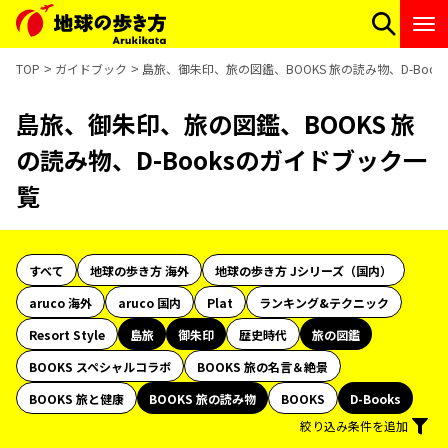
TOP
ガイドブック
島旅、御朱印、旅の図鑑、BOOKS 旅の読み物、D-Boo
島旅、御朱印、旅の図鑑、BOOKS 旅
の読み物、D-Booksのガイドブック一
覧
すべて
地球の歩き方 海外
地球の歩き方 Jシリーズ（国内）
aruco 海外
aruco 国内
Plat
ランキング&テクニック
Resort Style
島旅
御朱印
歴史時代
旅の図鑑
BOOKS スペシャルコラボ
BOOKS 旅の名言＆絶景
BOOKS 旅と健康
BOOKS 旅の読み物
BOOKS
D-Books
絞り込み条件を追加