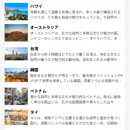
者向けの交通パス提供のサービスもあり、うまく活用すれ
場所ごとに異なる風景と体験が待っている。ニューヨーク
ハワイ
ば市内交通費無料で観光を楽しむこともできる。 なお、新
のような巨大都市は、観光、ショッピング、エンターテイ
着のスイス情報は
コンテンツ一覧
を参照してほしい。
ンメントが詰まった刺激的なスポットだ。一方、アメリカ
年間を通じて温暖な気候に恵まれ、多くの島で構成される
西部には大自然が広がり、グランドキャニオンやイエロー
ハワイは、どの島も独自の魅力をもっている。大自然の神
ストーン国立公園といった絶景が堪能できる。さらに、南
秘を感じたいなら、火山が生み出した壮大な景観を誇るハ
オーストラリア
部のニューオーリンズでは、音楽と美食が融合した独特の
ワイ島は見逃せない。また、定番の観光地といえばオアフ
文化が魅力。旅行者はアメリカの各地域で異なる魅力を楽
島だが、静かな自然を求めるならマウイ島やカウアイ島が
オーストラリアは、壮大な自然と多様な文化が魅力の国。
しみながら、その多様性と豊かな歴史を感じることができ
おすすめ。エメラルドグリーンに輝く海をはじめ、豊かな
シドニーのシンボルであるシドニー・オペラハウス、オー
るだろう。車でのロードトリップや列車の旅も、アメリカ
文化や歴史が息づいている。「アロハスピリット」と呼ば
ストラリア東海岸北部に広がる大サンゴ礁地帯グレートバ
ならではの贅沢な旅のスタイルだ。 なお、新着のアメリカ
台湾
れるおもてなしの心で訪れる人々を迎えてくれるハワイの
リアリーフや大陸中央部にそびえるウルル（エアーズロッ
情報は
コンテンツ一覧
を参照してほしい。
人々、おいしいローカルフードやハワイアンミュージッ
ク）、タスマニアの美しい原生林やケアンズの熱帯雨林な
日本から約４時間ほどでたどり着く台湾は、多彩な文化と
ク、伝統的なフラダンスなど、すべてがハワイの魅力を彩
ど、見どころがたくさん。また、カフェやワイン、オージ
自然が織りなす魅力的な観光地。活気あふれる大都市の台
っている。訪れるたびに新しい発見と感動が待っているハ
ービーフなどの食文化も豊かで、美味しいものであふれて
北やノスタルジックな町並みが人気な九份（ジォウフェ
ワイを、存分に味わってほしい。 なお、新着のハワイ情報
韓国
いる。アクティビティも充実しており、サーフィンやダイ
ン）、静ひつな山岳地帯である台湾東部など、都市の喧騒
は
コンテンツ一覧
を参照してほしい。
ビング、ハイキングなど、アウトドア好きにはたまらな
と山間の静けさが共存しており、訪れる人に新しい発見と
歴史ある王朝文化が残る一方で、最先端のファッションやK
い。オーストラリアの多彩な魅力を存分に味わいつくそ
驚きをもたらしてくれる。また、奥深い台湾の食文化も魅
-POPで世界を席巻している韓国。首都ソウルの宮殿や伝統
う。 なお、新着のオーストラリア情報は
コンテンツ一覧
を
力で、夜市などの屋台グルメから高級料理、ヘルシーで美
家屋が並ぶエリアでは韓国の歴史と文化に浸ることがで
参照してほしい。
ベトナム
容にもいいと評判のスイーツなど、バラエティ豊かな料理
き、地方に足を延ばせば四季折々の自然美を楽しむことが
が味わえる。 なお、新着の台湾情報は
コンテンツ一覧
を参
できる。そして、キムチや焼肉、絶品のストリートフード
豊かな自然と多様な文化が魅力的なベトナム。南北に細長
照してほしい。
まで、さまざまな韓国料理が待っている。夜には、韓国な
く伸びる国土には、広大な田園風景や青々とした山々、世
らではのナイトライフも堪能できる。あたたかいホスピタ
界遺産に登録された壮大な自然景観が点在し、都市部では
タイ
リティに包まれながら、韓国の多彩な魅力を心ゆくまで味
急速な発展と共に伝統が息づく。ハノイの古い町並みやホ
わってみてほしい。 なお、新着の韓国情報は
コンテンツ一
ーチミン市のフランス統治時代の建物も、独特の雰囲気を
タイは、東南アジアに位置する豊かな自然と歴史が息づく
覧
を参照してほしい。
醸し出している。また、バラエティの豊かさとおいしさで
国だ。首都バンコクは高層ビルが立ち並ぶ一方、伝統的な
世界中の食通を魅了してやまないベトナム料理も魅力のひ
寺院や市場がいたるところに点在し、古きよき文化と現代