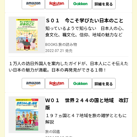
詳細を見る
Ｓ０１ 今こそ学びたい日本のこと
知っているようで知らない 日本人の心、
食文化、職文化、信仰、地域の魅力など
BOOKS 旅の読み物
2022.07.21 発売
１万人の訪日外国人を案内したガイドが、日本人にこそ伝えた
い日本の魅力が満載。日本の再発見ができる１冊！
詳細を見る
Ｗ０１ 世界２４４の国と地域 改訂
版
１９７ヵ国と４７地域を旅の雑学とともに
解説
旅の図鑑