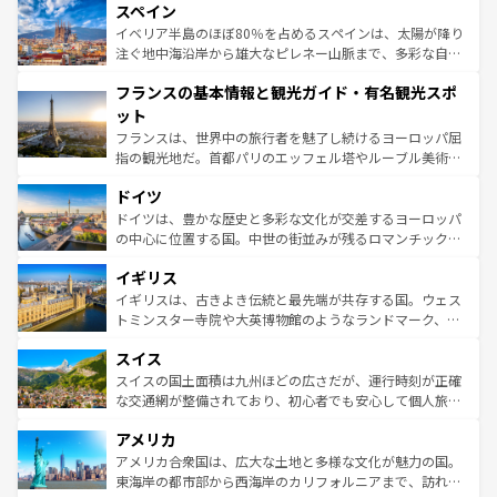
スペイン
ろん、トスカーナの美しい田園風景やアマルフィ海岸の絶
景など、自然景観も見逃せない。観光の合間には、本場の
イベリア半島のほぼ80％を占めるスペインは、太陽が降り
ピザやパスタなど、絶品のイタリア料理を堪能することも
注ぐ地中海沿岸から雄大なピレネー山脈まで、多彩な自然
できる。朝目覚めてから夜眠るまで、すべての瞬間を楽し
と文化が詰まったヨーロッパ屈指の旅行先だ。多様な地域
フランスの基本情報と観光ガイド・有名観光スポ
ませてくれるイタリアで、忘れられない旅をしてみよう！
文化が根付くこの国では、情熱的なフラメンコ、熱気あふ
なお、新着のイタリア情報は
コンテンツ一覧
を参照してほ
れる闘牛、そして美味しいタパスが生活の一部となってい
ット
しい。
る。首都マドリードの洗練された雰囲気や、バルセロナの
フランスは、世界中の旅行者を魅了し続けるヨーロッパ屈
アートに溢れた街角から、地方では古代ローマ遺跡や中世
指の観光地だ。首都パリのエッフェル塔やルーブル美術館
の城塞都市、穏やかなビーチリゾートまで多彩な表情を見
といった象徴的なスポットから、田舎町の古風な美しさま
せる。地方によって風土や気候が異なるスペインはその個
ドイツ
で、幅広い魅力が詰まっている。華麗な宮殿、歴史的な大
性で訪れる人を魅了する。 なお、新着のスペイン情報は
コ
聖堂、美しいビーチ、そして豊かな自然が、訪れる者を心
ドイツは、豊かな歴史と多彩な文化が交差するヨーロッパ
ンテンツ一覧
を参照してほしい。
から魅了する。また、フランスは美食の国としても知ら
の中心に位置する国。中世の街並みが残るロマンチック街
れ、フランス料理はユネスコ無形文化遺産にも登録されて
道から、未来を先取りするようなモダンな都市まで多様な
イギリス
いる。シャンパンの発祥地であるランス、プロヴァンスの
顔を持つこの国は、どこを歩いても飽きることがない。ベ
香り高いラベンダー畑など、多彩な楽しみ方が可能だ。さ
ルリンの文化的活気、バイエルン州のアルプスの絶景、そ
イギリスは、古きよき伝統と最先端が共存する国。ウェス
らに、パリ以外の地域にも魅力が溢れており、どの街角に
してライン川沿いのワイン畑といった風景は必見。ビール
トミンスター寺院や大英博物館のようなランドマーク、歴
も豊かな歴史と文化が息づいている。パリ以外の個性あふ
とソーセージを味わいながら地元の人と過ごす楽しい時間
史ある大学都市、美しい丘陵地帯や牧歌的な風景など、エ
れる地方に足を運ぶとそれぞれで全く異なる文化を体験で
スイス
は、お酒好きな人にはぜひ体験してほしい。 なお、新着の
リアごとに異なる魅力がある。また、優雅なアフタヌーン
きるだろう。 なお、新着のフランス情報は
コンテンツ一覧
ドイツ情報は
コンテンツ一覧
を参照してほしい。
ティー、ビール好きにはたまらない英国パブ、サッカー観
スイスの国土面積は九州ほどの広さだが、運行時刻が正確
を参照してほしい。
戦など、本場だからこそできる体験も豊富。イギリスを旅
な交通網が整備されており、初心者でも安心して個人旅行
して楽しみつくそう。 なお、新着のイギリス情報は
コンテ
を楽しめる。日本同様に時刻表どおりの旅が可能だ。中世
アメリカ
ンツ一覧
を参照してほしい。
の建物がそのまま残る町や、スイスならではのユニークな
博物館もあり、アルプス観光だけでなく町歩きも満喫する
アメリカ合衆国は、広大な土地と多様な文化が魅力の国。
ことができる。国民の所得が高いため物価も高いが、旅行
東海岸の都市部から西海岸のカリフォルニアまで、訪れる