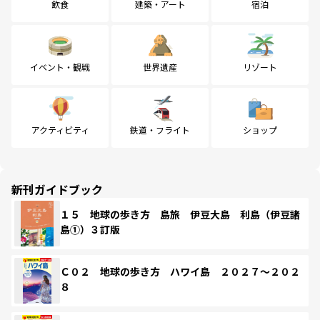
飲食
建築・アート
宿泊
イベント・観戦
世界遺産
リゾート
アクティビティ
鉄道・フライト
ショップ
新刊ガイドブック
１５ 地球の歩き方 島旅 伊豆大島 利島（伊豆諸
島①）３訂版
Ｃ０２ 地球の歩き方 ハワイ島 ２０２７～２０２
８