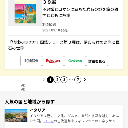
３９選
不思議とロマンに満ちた岩石の謎を旅の雑
学とともに解説
旅の図鑑
2021.03.18 発売
「地球の歩き方」図鑑シリーズ第３弾は、謎だらけの奇岩と巨
石の世界！
詳細を見る
…
1
2
3
7
AD
AD
人気の国と地域から探す
イタリア
イタリアは歴史、文化、グルメ、自然と多彩な魅力にあふ
れた国。
ローマ
の古代遺跡やフィレンツェのルネッサンス
美術、ヴェネツィアの運河など、歴史あるスポットはもち