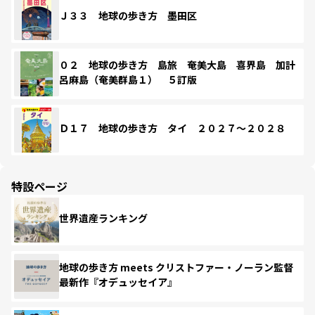
Ｊ３３ 地球の歩き方 墨田区
０２ 地球の歩き方 島旅 奄美大島 喜界島 加計
呂麻島（奄美群島１） ５訂版
Ｄ１７ 地球の歩き方 タイ ２０２７～２０２８
特設ページ
世界遺産ランキング
地球の歩き方 meets クリストファー・ノーラン監督
最新作『オデュッセイア』