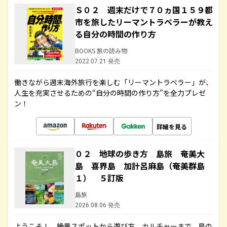
Ｓ０２ 週末だけで７０ヵ国１５９都
市を旅したリーマントラベラーが教え
る自分の時間の作り方
BOOKS 旅の読み物
2022.07.21 発売
働きながら週末海外旅行を楽しむ「リーマントラベラー」が、
人生を充実させるための“自分の時間の作り方”を全力プレゼ
ン！
詳細を見る
０２ 地球の歩き方 島旅 奄美大
島 喜界島 加計呂麻島（奄美群島
１） ５訂版
島旅
2026.08.06 発売
ようこそ！ 絶景スポットから遊び方、カルチャーまで、島の