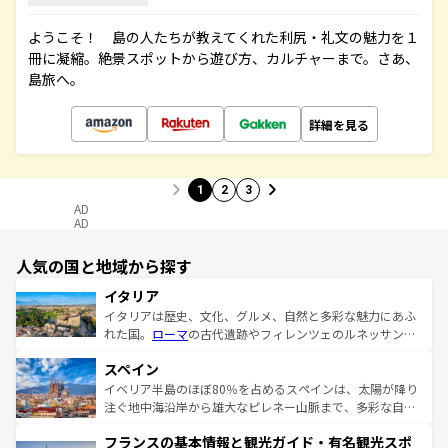
ようこそ！ 島の人たちが教えてくれた利尻・礼文の魅力を１
冊に凝縮。絶景スポットから遊び方、カルチャーまで。さあ、
島旅へ。
詳細を見る
1
2
3
AD
AD
人気の国と地域から探す
イタリア
イタリアは歴史、文化、グルメ、自然と多彩な魅力にあふ
れた国。
ローマ
の古代遺跡やフィレンツェのルネッサンス
美術、ヴェネツィアの運河など、歴史あるスポットはもち
スペイン
ろん、トスカーナの美しい田園風景やアマルフィ海岸の絶
景など、自然景観も見逃せない。観光の合間には、本場の
イベリア半島のほぼ80％を占めるスペインは、太陽が降り
ピザやパスタなど、絶品のイタリア料理を堪能することも
注ぐ地中海沿岸から雄大なピレネー山脈まで、多彩な自然
できる。朝目覚めてから夜眠るまで、すべての瞬間を楽し
と文化が詰まったヨーロッパ屈指の旅行先だ。多様な地域
フランスの基本情報と観光ガイド・有名観光スポ
ませてくれるイタリアで、忘れられない旅をしてみよう！
文化が根付くこの国では、情熱的なフラメンコ、熱気あふ