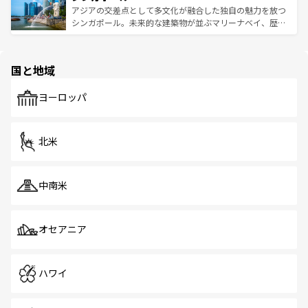
が待っている。親しみやすいタイの人々、仏教を中心とし
ており、効率よく見どころを回れるのも魅力。息をのむよ
アジアの交差点として多文化が融合した独自の魅力を放つ
た文化、そして多様な観光資源が、訪れる旅人を魅了し続
うな絶景から文化的な体験まで、香港を存分に楽しみ尽く
シンガポール。未来的な建築物が並ぶマリーナベイ、歴史
ける。 なお、新着のタイ情報は
コンテンツ一覧
を参照して
そう。 なお、新着の香港情報は
コンテンツ一覧
を参照して
と伝統を感じられるエスニックタウン、多数の緑豊かな公
ほしい。
ほしい。
園や自然保護区など、自然が調和した近代的な景観と文化
の多様性あふれるカラフルな町は、どこを歩いても新しい
国と地域
発見がある。さらに、治安のよさや充実した公共交通機関
も、旅行者にとっては魅力的なポイント。グルメも豊富
で、ホーカーズは地元の風情を楽しめる外せないスポット
ヨーロッパ
だ。訪れる人を飽きさせないシンガポールで、多様な魅力
を体感しよう。 なお、新着のシンガポール情報は
コンテン
ツ一覧
を参照してほしい。
北米
中南米
オセアニア
ハワイ