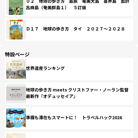
０２ 地球の歩き方 島旅 奄美大島 喜界島 加計
呂麻島（奄美群島１） ５訂版
Ｄ１７ 地球の歩き方 タイ ２０２７～２０２８
特設ページ
世界遺産ランキング
地球の歩き方 meets クリストファー・ノーラン監督
最新作『オデュッセイア』
準備も滞在もスマートに！ トラベルハック2026