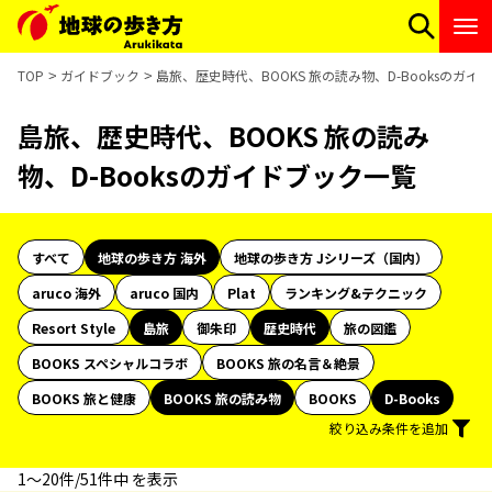
TOP
ガイドブック
島旅、歴史時代、BOOKS 旅の読み物、D-Booksのガイ
島旅、歴史時代、BOOKS 旅の読み
物、D-Booksのガイドブック一覧
すべて
地球の歩き方 海外
地球の歩き方 Jシリーズ（国内）
aruco 海外
aruco 国内
Plat
ランキング&テクニック
Resort Style
島旅
御朱印
歴史時代
旅の図鑑
BOOKS スペシャルコラボ
BOOKS 旅の名言＆絶景
BOOKS 旅と健康
BOOKS 旅の読み物
BOOKS
D-Books
絞り込み条件を追加
1〜20件/51件中 を表示