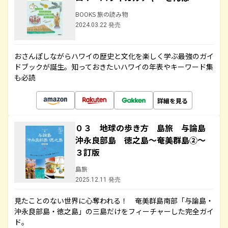
BOOKS 旅の読み物
2024.03.22 発売
おさんぽしながらハワイの歴史と文化を楽しく学ぶ最強のガイ
ドブックが誕生。知っておきたいハワイの年表やキーワード集
も必読
詳細を見る
０３ 地球の歩き方 島旅 与論島
沖永良部島 徳之島～奄美群島②～
３訂版
島旅
2025.12.11 発売
見たことのない世界に心奪われる！ 奄美群島南部「与論島・
沖永良部島・徳之島」の三島だけをフィーチャーした完全ガイ
ド。