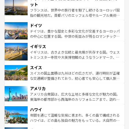
なお、新着のイタリア情報は
コンテンツ一覧
を参照してほ
れる闘牛、そして美味しいタパスが生活の一部となってい
ット
しい。
る。首都マドリードの洗練された雰囲気や、バルセロナの
フランスは、世界中の旅行者を魅了し続けるヨーロッパ屈
アートに溢れた街角から、地方では古代ローマ遺跡や中世
指の観光地だ。首都パリのエッフェル塔やルーブル美術館
の城塞都市、穏やかなビーチリゾートまで多彩な表情を見
といった象徴的なスポットから、田舎町の古風な美しさま
せる。地方によって風土や気候が異なるスペインはその個
ドイツ
で、幅広い魅力が詰まっている。華麗な宮殿、歴史的な大
性で訪れる人を魅了する。 なお、新着のスペイン情報は
コ
聖堂、美しいビーチ、そして豊かな自然が、訪れる者を心
ドイツは、豊かな歴史と多彩な文化が交差するヨーロッパ
ンテンツ一覧
を参照してほしい。
から魅了する。また、フランスは美食の国としても知ら
の中心に位置する国。中世の街並みが残るロマンチック街
れ、フランス料理はユネスコ無形文化遺産にも登録されて
道から、未来を先取りするようなモダンな都市まで多様な
イギリス
いる。シャンパンの発祥地であるランス、プロヴァンスの
顔を持つこの国は、どこを歩いても飽きることがない。ベ
香り高いラベンダー畑など、多彩な楽しみ方が可能だ。さ
ルリンの文化的活気、バイエルン州のアルプスの絶景、そ
イギリスは、古きよき伝統と最先端が共存する国。ウェス
らに、パリ以外の地域にも魅力が溢れており、どの街角に
してライン川沿いのワイン畑といった風景は必見。ビール
トミンスター寺院や大英博物館のようなランドマーク、歴
も豊かな歴史と文化が息づいている。パリ以外の個性あふ
とソーセージを味わいながら地元の人と過ごす楽しい時間
史ある大学都市、美しい丘陵地帯や牧歌的な風景など、エ
れる地方に足を運ぶとそれぞれで全く異なる文化を体験で
スイス
は、お酒好きな人にはぜひ体験してほしい。 なお、新着の
リアごとに異なる魅力がある。また、優雅なアフタヌーン
きるだろう。 なお、新着のフランス情報は
コンテンツ一覧
ドイツ情報は
コンテンツ一覧
を参照してほしい。
ティー、ビール好きにはたまらない英国パブ、サッカー観
スイスの国土面積は九州ほどの広さだが、運行時刻が正確
を参照してほしい。
戦など、本場だからこそできる体験も豊富。イギリスを旅
な交通網が整備されており、初心者でも安心して個人旅行
して楽しみつくそう。 なお、新着のイギリス情報は
コンテ
を楽しめる。日本同様に時刻表どおりの旅が可能だ。中世
アメリカ
ンツ一覧
を参照してほしい。
の建物がそのまま残る町や、スイスならではのユニークな
博物館もあり、アルプス観光だけでなく町歩きも満喫する
アメリカ合衆国は、広大な土地と多様な文化が魅力の国。
ことができる。国民の所得が高いため物価も高いが、旅行
東海岸の都市部から西海岸のカリフォルニアまで、訪れる
者向けの交通パス提供のサービスもあり、うまく活用すれ
場所ごとに異なる風景と体験が待っている。ニューヨーク
ハワイ
ば市内交通費無料で観光を楽しむこともできる。 なお、新
のような巨大都市は、観光、ショッピング、エンターテイ
着のスイス情報は
コンテンツ一覧
を参照してほしい。
ンメントが詰まった刺激的なスポットだ。一方、アメリカ
年間を通じて温暖な気候に恵まれ、多くの島で構成される
西部には大自然が広がり、グランドキャニオンやイエロー
ハワイは、どの島も独自の魅力をもっている。大自然の神
ストーン国立公園といった絶景が堪能できる。さらに、南
秘を感じたいなら、火山が生み出した壮大な景観を誇るハ