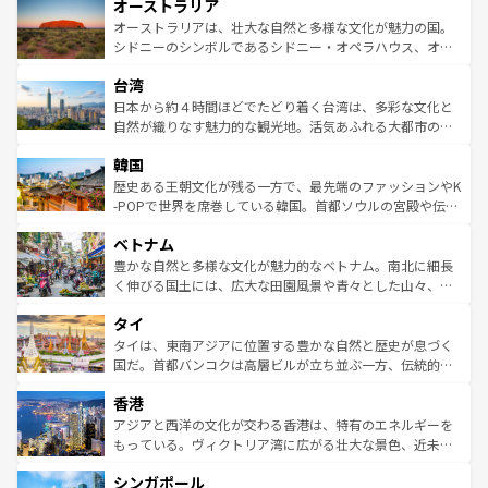
オーストラリア
部のニューオーリンズでは、音楽と美食が融合した独特の
ワイ島は見逃せない。また、定番の観光地といえばオアフ
文化が魅力。旅行者はアメリカの各地域で異なる魅力を楽
島だが、静かな自然を求めるならマウイ島やカウアイ島が
オーストラリアは、壮大な自然と多様な文化が魅力の国。
しみながら、その多様性と豊かな歴史を感じることができ
おすすめ。エメラルドグリーンに輝く海をはじめ、豊かな
シドニーのシンボルであるシドニー・オペラハウス、オー
るだろう。車でのロードトリップや列車の旅も、アメリカ
文化や歴史が息づいている。「アロハスピリット」と呼ば
ストラリア東海岸北部に広がる大サンゴ礁地帯グレートバ
ならではの贅沢な旅のスタイルだ。 なお、新着のアメリカ
台湾
れるおもてなしの心で訪れる人々を迎えてくれるハワイの
リアリーフや大陸中央部にそびえるウルル（エアーズロッ
情報は
コンテンツ一覧
を参照してほしい。
人々、おいしいローカルフードやハワイアンミュージッ
ク）、タスマニアの美しい原生林やケアンズの熱帯雨林な
日本から約４時間ほどでたどり着く台湾は、多彩な文化と
ク、伝統的なフラダンスなど、すべてがハワイの魅力を彩
ど、見どころがたくさん。また、カフェやワイン、オージ
自然が織りなす魅力的な観光地。活気あふれる大都市の台
っている。訪れるたびに新しい発見と感動が待っているハ
ービーフなどの食文化も豊かで、美味しいものであふれて
北やノスタルジックな町並みが人気な九份（ジォウフェ
ワイを、存分に味わってほしい。 なお、新着のハワイ情報
韓国
いる。アクティビティも充実しており、サーフィンやダイ
ン）、静ひつな山岳地帯である台湾東部など、都市の喧騒
は
コンテンツ一覧
を参照してほしい。
ビング、ハイキングなど、アウトドア好きにはたまらな
と山間の静けさが共存しており、訪れる人に新しい発見と
歴史ある王朝文化が残る一方で、最先端のファッションやK
い。オーストラリアの多彩な魅力を存分に味わいつくそ
驚きをもたらしてくれる。また、奥深い台湾の食文化も魅
-POPで世界を席巻している韓国。首都ソウルの宮殿や伝統
う。 なお、新着のオーストラリア情報は
コンテンツ一覧
を
力で、夜市などの屋台グルメから高級料理、ヘルシーで美
家屋が並ぶエリアでは韓国の歴史と文化に浸ることがで
参照してほしい。
ベトナム
容にもいいと評判のスイーツなど、バラエティ豊かな料理
き、地方に足を延ばせば四季折々の自然美を楽しむことが
が味わえる。 なお、新着の台湾情報は
コンテンツ一覧
を参
できる。そして、キムチや焼肉、絶品のストリートフード
豊かな自然と多様な文化が魅力的なベトナム。南北に細長
照してほしい。
まで、さまざまな韓国料理が待っている。夜には、韓国な
く伸びる国土には、広大な田園風景や青々とした山々、世
らではのナイトライフも堪能できる。あたたかいホスピタ
界遺産に登録された壮大な自然景観が点在し、都市部では
タイ
リティに包まれながら、韓国の多彩な魅力を心ゆくまで味
急速な発展と共に伝統が息づく。ハノイの古い町並みやホ
わってみてほしい。 なお、新着の韓国情報は
コンテンツ一
ーチミン市のフランス統治時代の建物も、独特の雰囲気を
タイは、東南アジアに位置する豊かな自然と歴史が息づく
覧
を参照してほしい。
醸し出している。また、バラエティの豊かさとおいしさで
国だ。首都バンコクは高層ビルが立ち並ぶ一方、伝統的な
世界中の食通を魅了してやまないベトナム料理も魅力のひ
寺院や市場がいたるところに点在し、古きよき文化と現代
香港
とつ。フォーやバインミー、ベトナムコーヒーなどは、ぜ
の活気が交差している。北部ではチェンマイなどの山岳地
ひ現地で味わいたい。どの地域を訪れてもあたたかい人々
帯で自然と触れ合い、南部ではプーケットやクラビの美し
アジアと西洋の文化が交わる香港は、特有のエネルギーを
が旅行者を迎えてくれるので、きっと忘れられない旅にな
いビーチでリゾート気分を楽しむことができる。タイ料理
もっている。ヴィクトリア湾に広がる壮大な景色、近未来
るはずだ。 なお、新着のベトナム情報は
コンテンツ一覧
を
は世界的に有名で、屋台から高級レストランまで味覚を刺
的なアートスポット、そして歴史と現代が融合した町並
参照してほしい。
シンガポール
激する。気候は一年中温暖で、どの季節にも異なる楽しみ
み、どこを訪れても感動するはず。観光スポットが密集し