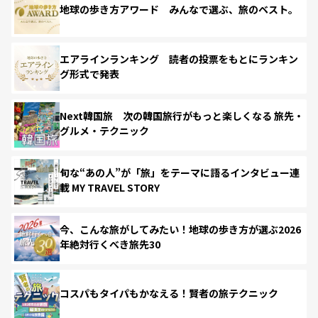
地球の歩き方アワード みんなで選ぶ、旅のベスト。
エアラインランキング 読者の投票をもとにランキン
グ形式で発表
Next韓国旅 次の韓国旅行がもっと楽しくなる 旅先・
グルメ・テクニック
旬な“あの人”が「旅」をテーマに語るインタビュー連
載 MY TRAVEL STORY
今、こんな旅がしてみたい！地球の歩き方が選ぶ2026
年絶対行くべき旅先30
コスパもタイパもかなえる！賢者の旅テクニック