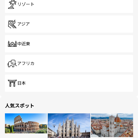
リゾート
アジア
中近東
アフリカ
日本
人気スポット