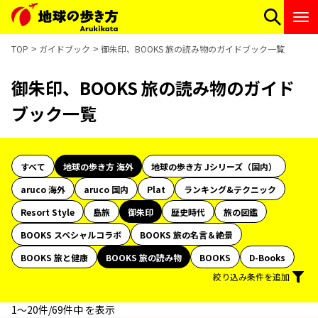
TOP
ガイドブック
御朱印、BOOKS 旅の読み物のガイドブック一覧
御朱印、BOOKS 旅の読み物のガイド
ブック一覧
すべて
地球の歩き方 海外
地球の歩き方 Jシリーズ（国内）
aruco 海外
aruco 国内
Plat
ランキング&テクニック
Resort Style
島旅
御朱印
歴史時代
旅の図鑑
BOOKS スペシャルコラボ
BOOKS 旅の名言＆絶景
BOOKS 旅と健康
BOOKS 旅の読み物
BOOKS
D-Books
絞り込み条件を追加
1〜20件/69件中 を表示