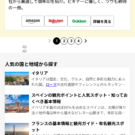
社から厳選して御朱印を紹介。ビギナーに優しく、ツウも納得
の一冊。
詳細を見る
1
2
3
4
AD
AD
人気の国と地域から探す
イタリア
イタリアは歴史、文化、グルメ、自然と多彩な魅力にあふ
れた国。
ローマ
の古代遺跡やフィレンツェのルネッサンス
美術、ヴェネツィアの運河など、歴史あるスポットはもち
スペインの観光ポイントと人気スポット・知ってお
ろん、トスカーナの美しい田園風景やアマルフィ海岸の絶
景など、自然景観も見逃せない。観光の合間には、本場の
くべき基本情報
ピザやパスタなど、絶品のイタリア料理を堪能することも
イベリア半島のほぼ80％を占めるスペインは、太陽が降り
できる。朝目覚めてから夜眠るまで、すべての瞬間を楽し
注ぐ地中海沿岸から雄大なピレネー山脈まで、多彩な自然
ませてくれるイタリアで、忘れられない旅をしてみよう！
と文化が詰まったヨーロッパ屈指の旅行先だ。多様な地域
なお、新着のイタリア情報は
コンテンツ一覧
を参照してほ
フランスの基本情報と観光ガイド・有名観光スポ
文化が根付くこの国では、情熱的なフラメンコ、熱気あふ
しい。
れる闘牛、そして美味しいタパスが生活の一部となってい
ット
る。首都マドリードの洗練された雰囲気や、バルセロナの