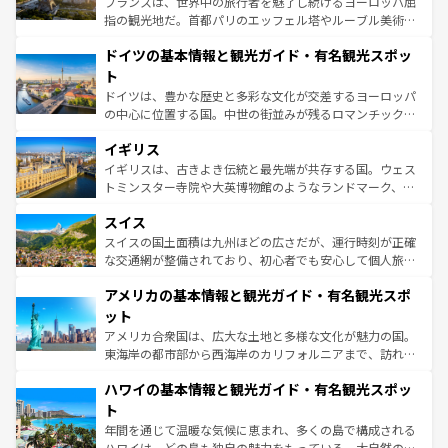
フランスは、世界中の旅行者を魅了し続けるヨーロッパ屈
アートに溢れた街角から、地方では古代ローマ遺跡や中世
指の観光地だ。首都パリのエッフェル塔やルーブル美術館
の城塞都市、穏やかなビーチリゾートまで多彩な表情を見
といった象徴的なスポットから、田舎町の古風な美しさま
せる。地方によって風土や気候が異なるスペインはその個
ドイツの基本情報と観光ガイド・有名観光スポッ
で、幅広い魅力が詰まっている。華麗な宮殿、歴史的な大
性で訪れる人を魅了する。 なお、新着のスペイン情報は
コ
聖堂、美しいビーチ、そして豊かな自然が、訪れる者を心
ト
ンテンツ一覧
を参照してほしい。
から魅了する。また、フランスは美食の国としても知ら
ドイツは、豊かな歴史と多彩な文化が交差するヨーロッパ
れ、フランス料理はユネスコ無形文化遺産にも登録されて
の中心に位置する国。中世の街並みが残るロマンチック街
いる。シャンパンの発祥地であるランス、プロヴァンスの
道から、未来を先取りするようなモダンな都市まで多様な
香り高いラベンダー畑など、多彩な楽しみ方が可能だ。さ
イギリス
顔を持つこの国は、どこを歩いても飽きることがない。ベ
らに、パリ以外の地域にも魅力が溢れており、どの街角に
ルリンの文化的活気、バイエルン州のアルプスの絶景、そ
イギリスは、古きよき伝統と最先端が共存する国。ウェス
も豊かな歴史と文化が息づいている。パリ以外の個性あふ
してライン川沿いのワイン畑といった風景は必見。ビール
トミンスター寺院や大英博物館のようなランドマーク、歴
れる地方に足を運ぶとそれぞれで全く異なる文化を体験で
とソーセージを味わいながら地元の人と過ごす楽しい時間
史ある大学都市、美しい丘陵地帯や牧歌的な風景など、エ
きるだろう。 なお、新着のフランス情報は
コンテンツ一覧
スイス
は、お酒好きな人にはぜひ体験してほしい。 なお、新着の
リアごとに異なる魅力がある。また、優雅なアフタヌーン
を参照してほしい。
ドイツ情報は
コンテンツ一覧
を参照してほしい。
ティー、ビール好きにはたまらない英国パブ、サッカー観
スイスの国土面積は九州ほどの広さだが、運行時刻が正確
戦など、本場だからこそできる体験も豊富。イギリスを旅
な交通網が整備されており、初心者でも安心して個人旅行
して楽しみつくそう。 なお、新着のイギリス情報は
コンテ
を楽しめる。日本同様に時刻表どおりの旅が可能だ。中世
アメリカの基本情報と観光ガイド・有名観光スポ
ンツ一覧
を参照してほしい。
の建物がそのまま残る町や、スイスならではのユニークな
博物館もあり、アルプス観光だけでなく町歩きも満喫する
ット
ことができる。国民の所得が高いため物価も高いが、旅行
アメリカ合衆国は、広大な土地と多様な文化が魅力の国。
者向けの交通パス提供のサービスもあり、うまく活用すれ
東海岸の都市部から西海岸のカリフォルニアまで、訪れる
ば市内交通費無料で観光を楽しむこともできる。 なお、新
場所ごとに異なる風景と体験が待っている。ニューヨーク
着のスイス情報は
コンテンツ一覧
を参照してほしい。
ハワイの基本情報と観光ガイド・有名観光スポッ
のような巨大都市は、観光、ショッピング、エンターテイ
ンメントが詰まった刺激的なスポットだ。一方、アメリカ
ト
西部には大自然が広がり、グランドキャニオンやイエロー
年間を通じて温暖な気候に恵まれ、多くの島で構成される
ストーン国立公園といった絶景が堪能できる。さらに、南
ハワイは、どの島も独自の魅力をもっている。大自然の神