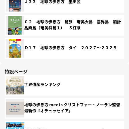
Ｊ３３ 地球の歩き方 墨田区
０２ 地球の歩き方 島旅 奄美大島 喜界島 加計
呂麻島（奄美群島１） ５訂版
Ｄ１７ 地球の歩き方 タイ ２０２７～２０２８
特設ページ
世界遺産ランキング
地球の歩き方 meets クリストファー・ノーラン監督
最新作『オデュッセイア』