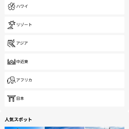
ハワイ
リゾート
アジア
中近東
アフリカ
日本
人気スポット