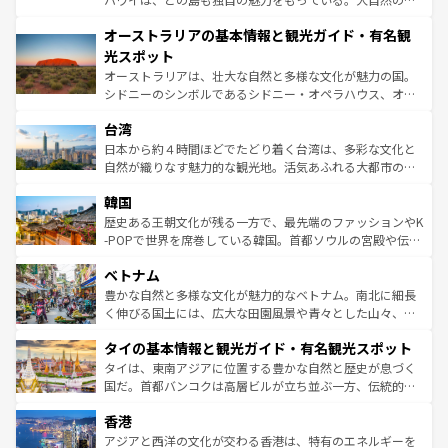
部のニューオーリンズでは、音楽と美食が融合した独特の
秘を感じたいなら、火山が生み出した壮大な景観を誇るハ
文化が魅力。旅行者はアメリカの各地域で異なる魅力を楽
オーストラリアの基本情報と観光ガイド・有名観
ワイ島は見逃せない。また、定番の観光地といえばオアフ
しみながら、その多様性と豊かな歴史を感じることができ
島だが、静かな自然を求めるならマウイ島やカウアイ島が
光スポット
るだろう。車でのロードトリップや列車の旅も、アメリカ
おすすめ。エメラルドグリーンに輝く海をはじめ、豊かな
オーストラリアは、壮大な自然と多様な文化が魅力の国。
ならではの贅沢な旅のスタイルだ。 なお、新着のアメリカ
文化や歴史が息づいている。「アロハスピリット」と呼ば
シドニーのシンボルであるシドニー・オペラハウス、オー
情報は
コンテンツ一覧
を参照してほしい。
れるおもてなしの心で訪れる人々を迎えてくれるハワイの
ストラリア東海岸北部に広がる大サンゴ礁地帯グレートバ
人々、おいしいローカルフードやハワイアンミュージッ
台湾
リアリーフや大陸中央部にそびえるウルル（エアーズロッ
ク、伝統的なフラダンスなど、すべてがハワイの魅力を彩
ク）、タスマニアの美しい原生林やケアンズの熱帯雨林な
日本から約４時間ほどでたどり着く台湾は、多彩な文化と
っている。訪れるたびに新しい発見と感動が待っているハ
ど、見どころがたくさん。また、カフェやワイン、オージ
自然が織りなす魅力的な観光地。活気あふれる大都市の台
ワイを、存分に味わってほしい。 なお、新着のハワイ情報
ービーフなどの食文化も豊かで、美味しいものであふれて
北やノスタルジックな町並みが人気な九份（ジォウフェ
は
コンテンツ一覧
を参照してほしい。
韓国
いる。アクティビティも充実しており、サーフィンやダイ
ン）、静ひつな山岳地帯である台湾東部など、都市の喧騒
ビング、ハイキングなど、アウトドア好きにはたまらな
と山間の静けさが共存しており、訪れる人に新しい発見と
歴史ある王朝文化が残る一方で、最先端のファッションやK
い。オーストラリアの多彩な魅力を存分に味わいつくそ
驚きをもたらしてくれる。また、奥深い台湾の食文化も魅
-POPで世界を席巻している韓国。首都ソウルの宮殿や伝統
う。 なお、新着のオーストラリア情報は
コンテンツ一覧
を
力で、夜市などの屋台グルメから高級料理、ヘルシーで美
家屋が並ぶエリアでは韓国の歴史と文化に浸ることがで
参照してほしい。
ベトナム
容にもいいと評判のスイーツなど、バラエティ豊かな料理
き、地方に足を延ばせば四季折々の自然美を楽しむことが
が味わえる。 なお、新着の台湾情報は
コンテンツ一覧
を参
できる。そして、キムチや焼肉、絶品のストリートフード
豊かな自然と多様な文化が魅力的なベトナム。南北に細長
照してほしい。
まで、さまざまな韓国料理が待っている。夜には、韓国な
く伸びる国土には、広大な田園風景や青々とした山々、世
らではのナイトライフも堪能できる。あたたかいホスピタ
界遺産に登録された壮大な自然景観が点在し、都市部では
タイの基本情報と観光ガイド・有名観光スポット
リティに包まれながら、韓国の多彩な魅力を心ゆくまで味
急速な発展と共に伝統が息づく。ハノイの古い町並みやホ
わってみてほしい。 なお、新着の韓国情報は
コンテンツ一
ーチミン市のフランス統治時代の建物も、独特の雰囲気を
タイは、東南アジアに位置する豊かな自然と歴史が息づく
覧
を参照してほしい。
醸し出している。また、バラエティの豊かさとおいしさで
国だ。首都バンコクは高層ビルが立ち並ぶ一方、伝統的な
世界中の食通を魅了してやまないベトナム料理も魅力のひ
寺院や市場がいたるところに点在し、古きよき文化と現代
香港
とつ。フォーやバインミー、ベトナムコーヒーなどは、ぜ
の活気が交差している。北部ではチェンマイなどの山岳地
ひ現地で味わいたい。どの地域を訪れてもあたたかい人々
帯で自然と触れ合い、南部ではプーケットやクラビの美し
アジアと西洋の文化が交わる香港は、特有のエネルギーを