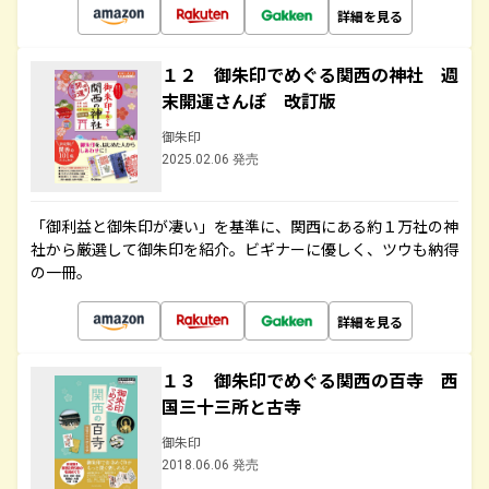
詳細を見る
１２ 御朱印でめぐる関西の神社 週
末開運さんぽ 改訂版
御朱印
2025.02.06 発売
「御利益と御朱印が凄い」を基準に、関西にある約１万社の神
社から厳選して御朱印を紹介。ビギナーに優しく、ツウも納得
の一冊。
詳細を見る
１３ 御朱印でめぐる関西の百寺 西
国三十三所と古寺
御朱印
2018.06.06 発売