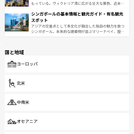
が旅行者を迎えてくれるので、きっと忘れられない旅にな
いビーチでリゾート気分を楽しむことができる。タイ料理
もっている。ヴィクトリア湾に広がる壮大な景色、近未来
るはずだ。 なお、新着のベトナム情報は
コンテンツ一覧
を
は世界的に有名で、屋台から高級レストランまで味覚を刺
的なアートスポット、そして歴史と現代が融合した町並
参照してほしい。
シンガポールの基本情報と観光ガイド・有名観光
激する。気候は一年中温暖で、どの季節にも異なる楽しみ
み、どこを訪れても感動するはず。観光スポットが密集し
が待っている。親しみやすいタイの人々、仏教を中心とし
ており、効率よく見どころを回れるのも魅力。息をのむよ
スポット
た文化、そして多様な観光資源が、訪れる旅人を魅了し続
うな絶景から文化的な体験まで、香港を存分に楽しみ尽く
アジアの交差点として多文化が融合した独自の魅力を放つ
ける。 なお、新着のタイ情報は
コンテンツ一覧
を参照して
そう。 なお、新着の香港情報は
コンテンツ一覧
を参照して
シンガポール。未来的な建築物が並ぶマリーナベイ、歴史
ほしい。
ほしい。
と伝統を感じられるエスニックタウン、多数の緑豊かな公
園や自然保護区など、自然が調和した近代的な景観と文化
の多様性あふれるカラフルな町は、どこを歩いても新しい
国と地域
発見がある。さらに、治安のよさや充実した公共交通機関
も、旅行者にとっては魅力的なポイント。グルメも豊富
で、ホーカーズは地元の風情を楽しめる外せないスポット
ヨーロッパ
だ。訪れる人を飽きさせないシンガポールで、多様な魅力
を体感しよう。 なお、新着のシンガポール情報は
コンテン
ツ一覧
を参照してほしい。
北米
中南米
オセアニア