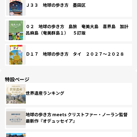
Ｊ３３ 地球の歩き方 墨田区
０２ 地球の歩き方 島旅 奄美大島 喜界島 加計
呂麻島（奄美群島１） ５訂版
Ｄ１７ 地球の歩き方 タイ ２０２７～２０２８
特設ページ
世界遺産ランキング
地球の歩き方 meets クリストファー・ノーラン監督
最新作『オデュッセイア』