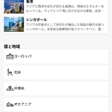
香港
とつ。フォーやバインミー、ベトナムコーヒーなどは、ぜ
の活気が交差している。北部ではチェンマイなどの山岳地
ひ現地で味わいたい。どの地域を訪れてもあたたかい人々
帯で自然と触れ合い、南部ではプーケットやクラビの美し
アジアと西洋の文化が交わる香港は、特有のエネルギーを
が旅行者を迎えてくれるので、きっと忘れられない旅にな
いビーチでリゾート気分を楽しむことができる。タイ料理
もっている。ヴィクトリア湾に広がる壮大な景色、近未来
るはずだ。 なお、新着のベトナム情報は
コンテンツ一覧
を
は世界的に有名で、屋台から高級レストランまで味覚を刺
的なアートスポット、そして歴史と現代が融合した町並
参照してほしい。
シンガポール
激する。気候は一年中温暖で、どの季節にも異なる楽しみ
み、どこを訪れても感動するはず。観光スポットが密集し
が待っている。親しみやすいタイの人々、仏教を中心とし
ており、効率よく見どころを回れるのも魅力。息をのむよ
アジアの交差点として多文化が融合した独自の魅力を放つ
た文化、そして多様な観光資源が、訪れる旅人を魅了し続
うな絶景から文化的な体験まで、香港を存分に楽しみ尽く
シンガポール。未来的な建築物が並ぶマリーナベイ、歴史
ける。 なお、新着のタイ情報は
コンテンツ一覧
を参照して
そう。 なお、新着の香港情報は
コンテンツ一覧
を参照して
と伝統を感じられるエスニックタウン、多数の緑豊かな公
ほしい。
ほしい。
園や自然保護区など、自然が調和した近代的な景観と文化
の多様性あふれるカラフルな町は、どこを歩いても新しい
国と地域
発見がある。さらに、治安のよさや充実した公共交通機関
も、旅行者にとっては魅力的なポイント。グルメも豊富
で、ホーカーズは地元の風情を楽しめる外せないスポット
ヨーロッパ
だ。訪れる人を飽きさせないシンガポールで、多様な魅力
を体感しよう。 なお、新着のシンガポール情報は
コンテン
ツ一覧
を参照してほしい。
北米
中南米
オセアニア