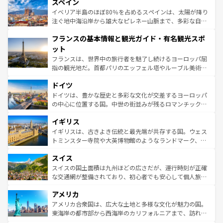
スペイン
ろん、トスカーナの美しい田園風景やアマルフィ海岸の絶
景など、自然景観も見逃せない。観光の合間には、本場の
イベリア半島のほぼ80％を占めるスペインは、太陽が降り
ピザやパスタなど、絶品のイタリア料理を堪能することも
注ぐ地中海沿岸から雄大なピレネー山脈まで、多彩な自然
できる。朝目覚めてから夜眠るまで、すべての瞬間を楽し
と文化が詰まったヨーロッパ屈指の旅行先だ。多様な地域
フランスの基本情報と観光ガイド・有名観光スポ
ませてくれるイタリアで、忘れられない旅をしてみよう！
文化が根付くこの国では、情熱的なフラメンコ、熱気あふ
なお、新着のイタリア情報は
コンテンツ一覧
を参照してほ
れる闘牛、そして美味しいタパスが生活の一部となってい
ット
しい。
る。首都マドリードの洗練された雰囲気や、バルセロナの
フランスは、世界中の旅行者を魅了し続けるヨーロッパ屈
アートに溢れた街角から、地方では古代ローマ遺跡や中世
指の観光地だ。首都パリのエッフェル塔やルーブル美術館
の城塞都市、穏やかなビーチリゾートまで多彩な表情を見
といった象徴的なスポットから、田舎町の古風な美しさま
せる。地方によって風土や気候が異なるスペインはその個
ドイツ
で、幅広い魅力が詰まっている。華麗な宮殿、歴史的な大
性で訪れる人を魅了する。 なお、新着のスペイン情報は
コ
聖堂、美しいビーチ、そして豊かな自然が、訪れる者を心
ドイツは、豊かな歴史と多彩な文化が交差するヨーロッパ
ンテンツ一覧
を参照してほしい。
から魅了する。また、フランスは美食の国としても知ら
の中心に位置する国。中世の街並みが残るロマンチック街
れ、フランス料理はユネスコ無形文化遺産にも登録されて
道から、未来を先取りするようなモダンな都市まで多様な
イギリス
いる。シャンパンの発祥地であるランス、プロヴァンスの
顔を持つこの国は、どこを歩いても飽きることがない。ベ
香り高いラベンダー畑など、多彩な楽しみ方が可能だ。さ
ルリンの文化的活気、バイエルン州のアルプスの絶景、そ
イギリスは、古きよき伝統と最先端が共存する国。ウェス
らに、パリ以外の地域にも魅力が溢れており、どの街角に
してライン川沿いのワイン畑といった風景は必見。ビール
トミンスター寺院や大英博物館のようなランドマーク、歴
も豊かな歴史と文化が息づいている。パリ以外の個性あふ
とソーセージを味わいながら地元の人と過ごす楽しい時間
史ある大学都市、美しい丘陵地帯や牧歌的な風景など、エ
れる地方に足を運ぶとそれぞれで全く異なる文化を体験で
スイス
は、お酒好きな人にはぜひ体験してほしい。 なお、新着の
リアごとに異なる魅力がある。また、優雅なアフタヌーン
きるだろう。 なお、新着のフランス情報は
コンテンツ一覧
ドイツ情報は
コンテンツ一覧
を参照してほしい。
ティー、ビール好きにはたまらない英国パブ、サッカー観
スイスの国土面積は九州ほどの広さだが、運行時刻が正確
を参照してほしい。
戦など、本場だからこそできる体験も豊富。イギリスを旅
な交通網が整備されており、初心者でも安心して個人旅行
して楽しみつくそう。 なお、新着のイギリス情報は
コンテ
を楽しめる。日本同様に時刻表どおりの旅が可能だ。中世
アメリカ
ンツ一覧
を参照してほしい。
の建物がそのまま残る町や、スイスならではのユニークな
博物館もあり、アルプス観光だけでなく町歩きも満喫する
アメリカ合衆国は、広大な土地と多様な文化が魅力の国。
ことができる。国民の所得が高いため物価も高いが、旅行
東海岸の都市部から西海岸のカリフォルニアまで、訪れる
者向けの交通パス提供のサービスもあり、うまく活用すれ
場所ごとに異なる風景と体験が待っている。ニューヨーク