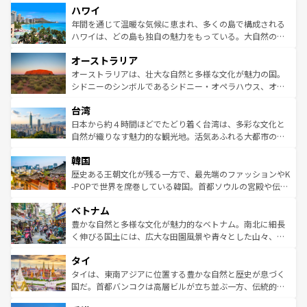
ハワイ
ば市内交通費無料で観光を楽しむこともできる。 なお、新
のような巨大都市は、観光、ショッピング、エンターテイ
着のスイス情報は
コンテンツ一覧
を参照してほしい。
ンメントが詰まった刺激的なスポットだ。一方、アメリカ
年間を通じて温暖な気候に恵まれ、多くの島で構成される
西部には大自然が広がり、グランドキャニオンやイエロー
ハワイは、どの島も独自の魅力をもっている。大自然の神
ストーン国立公園といった絶景が堪能できる。さらに、南
秘を感じたいなら、火山が生み出した壮大な景観を誇るハ
オーストラリア
部のニューオーリンズでは、音楽と美食が融合した独特の
ワイ島は見逃せない。また、定番の観光地といえばオアフ
文化が魅力。旅行者はアメリカの各地域で異なる魅力を楽
島だが、静かな自然を求めるならマウイ島やカウアイ島が
オーストラリアは、壮大な自然と多様な文化が魅力の国。
しみながら、その多様性と豊かな歴史を感じることができ
おすすめ。エメラルドグリーンに輝く海をはじめ、豊かな
シドニーのシンボルであるシドニー・オペラハウス、オー
るだろう。車でのロードトリップや列車の旅も、アメリカ
文化や歴史が息づいている。「アロハスピリット」と呼ば
ストラリア東海岸北部に広がる大サンゴ礁地帯グレートバ
ならではの贅沢な旅のスタイルだ。 なお、新着のアメリカ
台湾
れるおもてなしの心で訪れる人々を迎えてくれるハワイの
リアリーフや大陸中央部にそびえるウルル（エアーズロッ
情報は
コンテンツ一覧
を参照してほしい。
人々、おいしいローカルフードやハワイアンミュージッ
ク）、タスマニアの美しい原生林やケアンズの熱帯雨林な
日本から約４時間ほどでたどり着く台湾は、多彩な文化と
ク、伝統的なフラダンスなど、すべてがハワイの魅力を彩
ど、見どころがたくさん。また、カフェやワイン、オージ
自然が織りなす魅力的な観光地。活気あふれる大都市の台
っている。訪れるたびに新しい発見と感動が待っているハ
ービーフなどの食文化も豊かで、美味しいものであふれて
北やノスタルジックな町並みが人気な九份（ジォウフェ
ワイを、存分に味わってほしい。 なお、新着のハワイ情報
韓国
いる。アクティビティも充実しており、サーフィンやダイ
ン）、静ひつな山岳地帯である台湾東部など、都市の喧騒
は
コンテンツ一覧
を参照してほしい。
ビング、ハイキングなど、アウトドア好きにはたまらな
と山間の静けさが共存しており、訪れる人に新しい発見と
歴史ある王朝文化が残る一方で、最先端のファッションやK
い。オーストラリアの多彩な魅力を存分に味わいつくそ
驚きをもたらしてくれる。また、奥深い台湾の食文化も魅
-POPで世界を席巻している韓国。首都ソウルの宮殿や伝統
う。 なお、新着のオーストラリア情報は
コンテンツ一覧
を
力で、夜市などの屋台グルメから高級料理、ヘルシーで美
家屋が並ぶエリアでは韓国の歴史と文化に浸ることがで
参照してほしい。
ベトナム
容にもいいと評判のスイーツなど、バラエティ豊かな料理
き、地方に足を延ばせば四季折々の自然美を楽しむことが
が味わえる。 なお、新着の台湾情報は
コンテンツ一覧
を参
できる。そして、キムチや焼肉、絶品のストリートフード
豊かな自然と多様な文化が魅力的なベトナム。南北に細長
照してほしい。
まで、さまざまな韓国料理が待っている。夜には、韓国な
く伸びる国土には、広大な田園風景や青々とした山々、世
らではのナイトライフも堪能できる。あたたかいホスピタ
界遺産に登録された壮大な自然景観が点在し、都市部では
タイ
リティに包まれながら、韓国の多彩な魅力を心ゆくまで味
急速な発展と共に伝統が息づく。ハノイの古い町並みやホ
わってみてほしい。 なお、新着の韓国情報は
コンテンツ一
ーチミン市のフランス統治時代の建物も、独特の雰囲気を
タイは、東南アジアに位置する豊かな自然と歴史が息づく
覧
を参照してほしい。
醸し出している。また、バラエティの豊かさとおいしさで
国だ。首都バンコクは高層ビルが立ち並ぶ一方、伝統的な
世界中の食通を魅了してやまないベトナム料理も魅力のひ
寺院や市場がいたるところに点在し、古きよき文化と現代