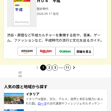
Ｈ０４ 平成
歴史時代
2026.09.17 発売
渋谷・原宿など平成カルチャーを象徴する街や、音楽、ゲー
ム、ファッションなど、平成時代の流行と文化を巡るガイド。
詳細を見る
…
1
2
3
11
AD
AD
人気の国と地域から探す
イタリア
イタリアは歴史、文化、グルメ、自然と多彩な魅力にあふ
れた国。
ローマ
の古代遺跡やフィレンツェのルネッサンス
美術、ヴェネツィアの運河など、歴史あるスポットはもち