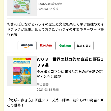
BOOKS 旅の読み物
2024.03.22 発売
おさんぽしながらハワイの歴史と文化を楽しく学ぶ最強のガイ
ドブックが誕生。知っておきたいハワイの年表やキーワード集
も必読
詳細を見る
Ｗ０３ 世界の魅力的な奇岩と巨石１
３９選
不思議とロマンに満ちた岩石の謎を旅の雑
学とともに解説
旅の図鑑
2021.03.18 発売
「地球の歩き方」図鑑シリーズ第３弾は、謎だらけの奇岩と巨
石の世界！