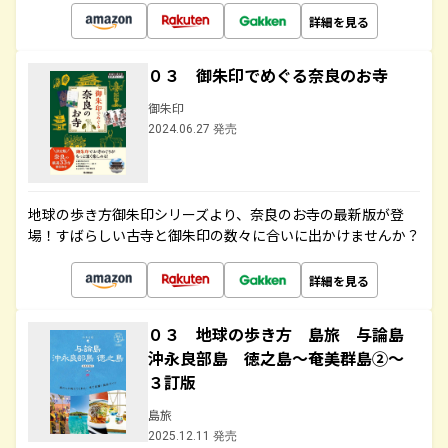
詳細を見る
０３ 御朱印でめぐる奈良のお寺
御朱印
2024.06.27 発売
地球の歩き方御朱印シリーズより、奈良のお寺の最新版が登
場！すばらしい古寺と御朱印の数々に合いに出かけませんか？
詳細を見る
０３ 地球の歩き方 島旅 与論島
沖永良部島 徳之島～奄美群島②～
３訂版
島旅
2025.12.11 発売