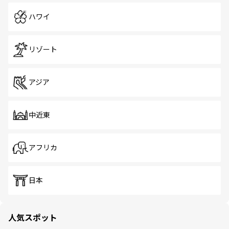
ハワイ
リゾート
アジア
中近東
アフリカ
日本
人気スポット